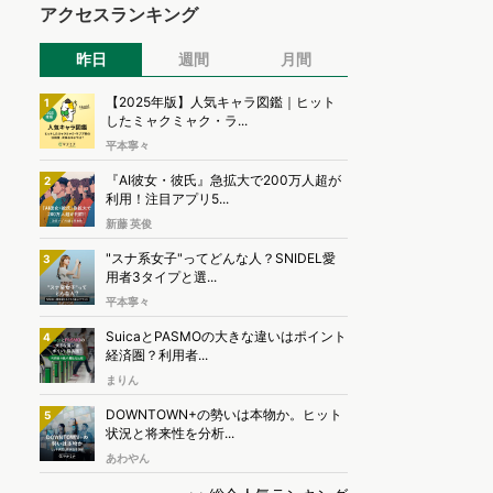
アクセスランキング
昨日
週間
月間
【2025年版】人気キャラ図鑑｜ヒット
1
したミャクミャク・ラ...
平本寧々
『AI彼女・彼氏』急拡大で200万人超が
2
利用！注目アプリ5...
新藤 英俊
"スナ系女子"ってどんな人？SNIDEL愛
3
用者3タイプと選...
平本寧々
SuicaとPASMOの大きな違いはポイント
4
経済圏？利用者...
まりん
DOWNTOWN+の勢いは本物か。ヒット
5
状況と将来性を分析...
あわやん