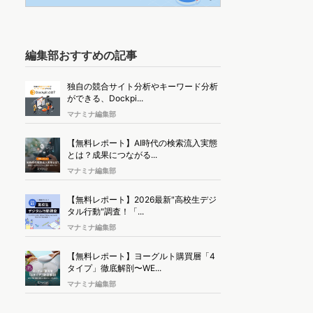
編集部おすすめの記事
独自の競合サイト分析やキーワード分析
ができる、Dockpi...
マナミナ編集部
【無料レポート】AI時代の検索流入実態
とは？成果につながる...
マナミナ編集部
【無料レポート】2026最新"高校生デジ
タル行動"調査！「...
マナミナ編集部
【無料レポート】ヨーグルト購買層「4
タイプ」徹底解剖〜WE...
マナミナ編集部