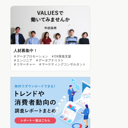
人材募集中！
＃データプロモーション ＃DX推進支援
＃エンジニア ＃データアナリスト
＃リサーチャー ＃マーケティングコンサルタント