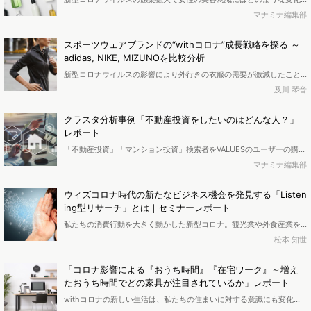
<b>※セミナー資料は無料でダウンロードできます。記事下部にあるフ
が起きているのでしょうか？アンケート調査とWeb行動ログ分析結果
マナミナ編集部
ォームからお申込みください</b>
をもとに『外出自粛期間前後における女性の美容意識の変化調査』レ
ポートをまとめました。（ページ数｜19p）
スポーツウェアブランドの“withコロナ”成長戦略を探る ～
adidas, NIKE, MIZUNOを比較分析
新型コロナウイルスの影響により外行きの衣服の需要が激減したこと
から、アパレル業界は大打撃を受けています。多くのアパレルブラン
及川 琴音
ドが経営不振に陥る中、外出自粛期間はジムにも行けず、スポーツウ
ェアブランドも例に漏れず人気が低迷...？しかしそういう訳でもないよ
クラスタ分析事例「不動産投資をしたいのはどんな人？」
うです。コロナ禍において、成功の明暗を分けるものは何なのか。ス
レポート
ポーツウェアブランド（アディダス、ナイキ、ミズノ）に注目して分
「不動産投資」「マンション投資」検索者をVALUESのユーザーの購買
析しました。（ページ数｜20p）
プロセス可視化ツール『story bank』を使って抽出し、6つにクラスタ
マナミナ編集部
リング。中でも特徴的な3つのクラスタを詳しく分析し、不動産投資を
したい人の特徴を調査しました。（ページ数｜11p）
ウィズコロナ時代の新たなビジネス機会を発見する「Listen
ing型リサーチ」とは｜セミナーレポート
私たちの消費行動を大きく動かした新型コロナ。観光業や外食産業を
中心に多くの事業者が経営不振に苦しむ一方で、コロナ禍需要を掴ん
松本 知世
だ新たなビジネスが頭角を現しています。 このような中、企業ではウ
ィズコロナ時代に向けた新たなビジネス開拓が活発化。しかし、コロ
「コロナ影響による『おうち時間』『在宅ワーク』～増え
ナ禍で変わり果てた社会において、従来のリサーチ手法では潜在ニー
たおうち時間でどの家具が注目されているか」レポート
ズやビジネス機会を見つけ出すことが困難だという声も聞かれます。
withコロナの新しい生活は、私たちの住まいに対する意識にも変化を
8/28,9/9にヴァリューズが開催したオンラインセミナーでは、新しい