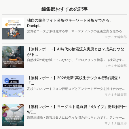
編集部おすすめの記事
独自の競合サイト分析やキーワード分析ができる、
Dockpi...
消費者ニーズが多様化する中、マーケティングの企画立案を進める上
で、競合分析や消費者分析の重要性がより高まっています。Web行動
マナミナ編集部
ログ分析ツール「Dockpit（ドックピット）」では、消費者Web行動
データを活用し、Web上の消費者行動を起点とした競合サイト分析や
【無料レポート】AI時代の検索流入実態とは？成果につな
消費者分析が可能です。今回はDockpitならではの利便性の高い機能
がる...
や活用方法を解説します。
自然検索の数は減っていないが、「ゼロクリック検索」（検索はする
がページには流入しない）の割合が増加しているのが、AI時代の検索
マナミナ編集部
流入の現状と言われています。では、その要因はどのようなことなの
か、また、要因を理解した上で、成果に確実につながるコンテンツを
【無料レポート】2026最新"高校生デジタル行動"調査！
制作するにはどうするべきなのでしょうか。本レポートはこのような
「...
疑問をお抱えのSEO・Webマーケティングご担当者様におすすめの内
高校生のスマートフォン行動ログとアンケートデータを掛け合わせ、
容となっています。※本レポートは記事のフォームから無料でダウン
最新の若年層（高校生）におけるデジタル行動実態やSNSの利用傾向
マナミナ編集部
ロードできます。
に関する分析をおこないました。iPhone3GSの登場から十数年が経
ち、スマートフォンを取り巻く環境が成熟するなか、新興SNSの台頭
【無料レポート】ヨーグルト購買層「4タイプ」徹底解剖〜
により高校生のデジタルライフスタイルは新たな変化を見せていま
WE...
す。※資料は記事内の入力フォームより、ダウンロードいただけま
新商品開発・新市場参入には色々な悩みがつきものです。アンケート
す。
調査を実施しても、購買実態が不透明、新商品の受容性も判断しきれ
マナミナ編集部
ないなど、詰めきれない問題もあるかと思います。そこで本レポート