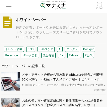
ホワイトペーパー
最新の調査レポートや過去に反響が大きかった分析レポー
トをはじめ、ヴァリューズのサービス資料を無料でダウン
ロードできます。
トレンド調査
SNS
ヘルスケア
AI
エンタメ
Dockpit
Perscope
データ分析
競合分析
DX
Tableau
Z世代
ホワイトペーパーの記事一覧
メディアサイト分析から読み取るwithコロナ時代の消費者
変化～旅行・不動産・求人メディア編～｜セミナーレポー
ト
外出自粛やリモートワークなど、我々の生活を大きく揺るがした新型
コロナウイルス。「ウィズコロナ」という言葉も浸透し、新しい生活
松本 知世
様式が定着しつつあります。メディアでは感染状況や対策と合わせて
経済動向が報じられ、コロナに苦しむ業界の状況やそこへの国策は、
お金の使い方や資産形成に関する価値観をもとに消費者を
関心の高いトピックです。 ヴァリューズでは、これらのトピックを
クラスタリング『お金クラスター調査結果』レポート