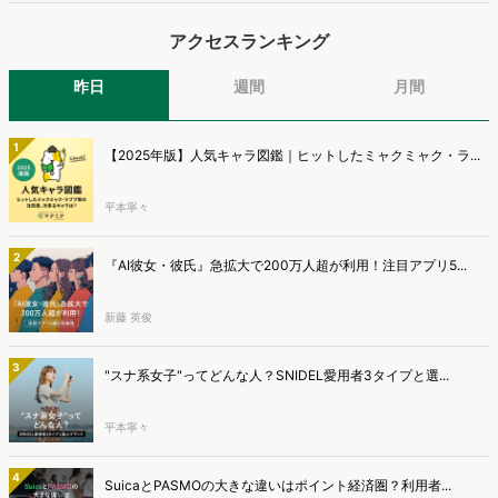
で提案するのが、「WEB行動・意識・購買の3視点」を活用し、どの
アクセスランキング
ようにして市場理解をしていけるのか、現状の既発商品のセグメント
で相性の良いターゲットはどこかを明らかにするという調査手法で
す。新商品開発関連担当者様・マーケティング担当者様向け必見のレ
昨日
週間
月間
ポートとなっています。※本レポートは記事のフォームから無料でダ
ウンロードできます。
1
【2025年版】人気キャラ図鑑｜ヒットしたミャクミャク・ラ...
平本寧々
2
『AI彼女・彼氏』急拡大で200万人超が利用！注目アプリ5...
新藤 英俊
3
"スナ系女子"ってどんな人？SNIDEL愛用者3タイプと選...
平本寧々
4
SuicaとPASMOの大きな違いはポイント経済圏？利用者...