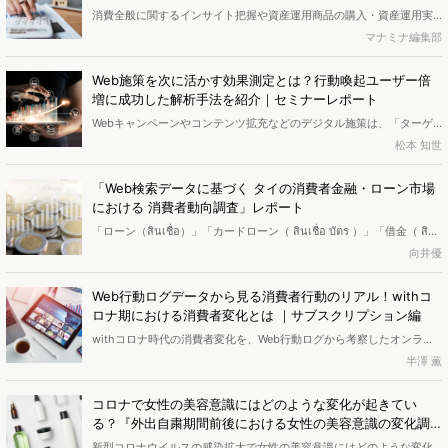
我々に届けるメディアに着目。最新情報を集約するメディアは市場の
消費全般に関するインサイト把握や資産運用商品の購入・資産運用実
象徴的存在であり、メディア分析によって業界のトレンドを掴むこと
態の把握に役立てて頂くため、お金の使い方や資産形成に関する価値
マナミナ編集部
ができます。9/29のセミナーでは、旅行、不動産、求人業界にスポッ
観をもとに消費者をクラスタリング分析した、『お金クラスター調査
トを当てたメディア分析を実践。変化が著しい今、必要性が高まるメ
結果』レポートをリリースしました。（ページ数｜27p）<br>※調査レ
ディア分析を解説しました。本稿では、そのレポートをお届けしま
Web施策を次に活かす効果測定とは？行動喚起ユーザー倍
ポートは無料でダウンロードできます
す。
増に成功した解析手法を紹介｜セミナーレポート
Webキャンペーンやコンテンツ拡充などのデジタル施策は、「ターゲ
ットへ届いたか」「狙った行動喚起に繋げられたか」などの効果測定
松本 知世
を適切に行うことで、新たな発見を得られ、それを踏まえた次の施策
を検討することができます。 そして、それらのフィードバックには自
「Web検索データに基づく タイの消費者金融・ローン市場
社サイトで得られる閲覧状況を把握するだけでなく、サイト外でのユ
における 消費者動向調査」レポート
ーザー行動分析が有効です。9/16にヴァリューズが開催したオンライ
「ローン（สินเชื่อ）」「カードローン（ สินเชื่อ บัตร ）」「借金（ สิน
ンセミナーでは、これらの効果測定に役立つWEB行動ログデータを活
เชื่อ บัตร ）」検索者をGoogle社の提供する検索キーワード可視化ツー
向井優
用したユーザー調査手法を紹介。実際のECサイトでの分析事例をもと
ル『Google Trends』『Google Keyword Planner』を使って分析
に解説されました。本稿は、そのレポートをお届けします。
し、タイの人々の消費者金融やローンに関する関心を調査しました。
Web行動ログデータから見る消費者行動のリアル！withコ
（ページ数｜8p）
ロナ期における消費者変化とは ｜サブスクリプション編
withコロナ時代の消費者変化を、Web行動ログから考察したオンライ
ンセミナーが9月17日に開催されました。今回のテーマは「サブスクリ
半澤 薫
プション」。withコロナ期のいま、自宅時間、余暇の使い方も大きく
変化したことが考えられます。そこで全体的な「サブスクリプショ
コロナで女性の美容意識にはどのような変化が起きてい
ン」サービスにおける現在の消費者行動を俯瞰し、さらに重点的に
る？『外出自粛期間前後における女性の美容意識の変化調
「動画配信サービス」にフォーカスして分析、解説します。 <br>
査』レポート
新型コロナウイルスの感染拡大で女性の美容意識にはどのような変化