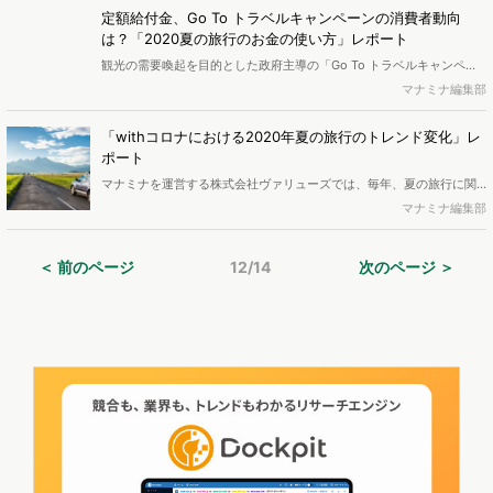
などのライフスタイルの変化から、在宅時間も長くなり、「住まい」
定額給付金、Go To トラベルキャンペーンの消費者動向
に関して人々の関心はどのように変化したのでしょうか。アンケート
は？「2020夏の旅行のお金の使い方」レポート
調査とWeb行動の変化から、「住まい」への関心の高まりを分析・解
観光の需要喚起を目的とした政府主導の「Go To トラベルキャンペー
説しました。
ン」がスタートしました。独自に調査したアンケートと、Web行動ロ
マナミナ編集部
グデータから、今夏の旅行におけるお金について、定額給付金やGo To
トラベルキャンペーン(GTT)に関する世間の認知度や消費者動向の違い
「withコロナにおける2020年夏の旅行のトレンド変化」レ
などをレポートにまとめました。（ページ数｜24p）
ポート
マナミナを運営する株式会社ヴァリューズでは、毎年、夏の旅行に関
するアンケート調査を行っていますが、今年は新型コロナウイルスの
マナミナ編集部
影響が色濃く、国内旅行・海外旅行の予定や費用、旅行先選びの重視
点などで例年とは異なる結果が見られました。旅行に対して比較的前
＜ 前のページ
12/14
次のページ ＞
向き、もしくは自粛傾向にある人たちはどのような層なのでしょう
か。調査レポートにまとめました。（ページ数｜22p）