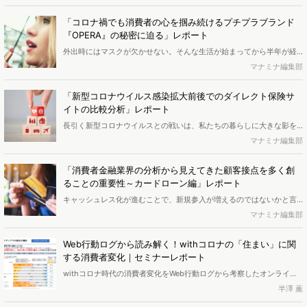
コロナ禍において、スキルマッチングサービスはどのように利用され
ているのでしょうか。サイト分析ツール「eMark＋」を用いて調査し
「コロナ禍でも消費者の心を掴み続けるプチプラブランド
ました。（ページ数｜10p）
『OPERA』の秘密に迫る」レポート
外出時にはマスクが欠かせない。そんな生活が始まってから半年が経
過しました。どうせマスクをするのだからと以前ほどメイクをしない
マナミナ編集部
という人も多いかもしれません。メイクアップ系の化粧品需要が落ち
込む中、人気を保ち続ける『OPERA』はどのようにして消費者の心を
「新型コロナウイルス感染拡大前後でのダイレクト保険サ
掴んでいるのでしょうか。eMark＋を用いて調査しました。（ページ
イトの比較分析」レポート
数｜15p）
長引く新型コロナウイルスとの戦いは、私たちの暮らしに大きな影を
落としています。なかなか経済回復の兆しが見えない中、家計の中で
マナミナ編集部
も大きな割合を占める保険料を見直す動きが活発化しています。今回
は外出自粛傾向の中で需要の高まる『ダイレクト保険』に注目し、感
「消費者金融業界の分析から見えてきた顧客接点を多く創
染拡大前後の変化をeMark＋を用いて調査してみました。（ページ数
ることの重要性～カードローン編」レポート
｜9p）
キャッシュレス化が進むことで、新規参入が増えるのではないかと言
われている消費者金融業界。顧客を惹きつけるためにはどのような施
マナミナ編集部
策が有効なのでしょうか。eMark＋を用いて大手5社のユーザーを分析
し、顧客に響く施策について調査してみました。（ページ数｜12p）
Web行動ログから読み解く！withコロナの「住まい」に関
する消費者変化｜セミナーレポート
withコロナ時代の消費者変化をWeb行動ログから考察したオンライン
セミナーが7月22日に開催されました。今回フォーカスされたのは「家
半澤 薫
具・家電・住宅」業界。コロナ禍による「おうち時間」「巣ごもり」