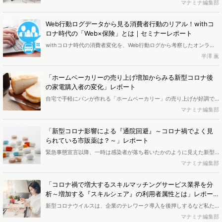
もたらしました。長い時間を過ごす場所であるからこそ、自宅をより
マナミナ編集部
ビジネス機会を発見するための手法として、「Web行動ログを活用し
快適な空間にしたいと思う人も多いはずです。コロナ禍において、暮
たListening型のリサーチ手法」を紹介。有効なアプローチやプロセス
らしを彩る家具業界はどのような影響を受けているのか分析しまし
を紐解きました。本稿はそのレポートをお届けします。
Web行動ログデータから見る消費者行動のリアル！withコ
た。（ページ数｜9p）
ロナ時代の「Web×保険」とは｜セミナーレポート
withコロナ時代の消費者変化を、Web行動ログから考察したオンライ
ンセミナーが8月に開催されました。今回フォーカスされたのは「保険
半澤 薫
業界」。コロナ禍による「おうち時間」などから在宅時間も長くな
り、忙しい毎日ではなかなか落ち着いて考えることも少なかった「保
「ホームベーカリーの売り上げ増加からみる新型コロナ後
険」に関して、これを機に見直しや新たな商品を求めようと行動した
の家電購入者の変化」レポート
人も少なくないのではないでしょうか。そんな保険業界の今を、アン
自宅で手軽にパンが作れる「ホームベーカリー」の売り上げが好調で
ケート調査とWeb行動ログデータの変化から「Web×保険」のあり方と
す。新型コロナウイルスによって私たちの生活スタイルは大きく変わ
マナミナ編集部
題して分析・解説しました。<br><b><font
りましたが、家電製品へのニーズにも影響が出ているようです。ホー
color="#c2a503">※</font>セミナー資料は無料でダウンロードでき
ムベーカリーを通して、新型コロナ後の家電購入者の変化を探りま
ます。記事下部にあるフォームからお申込みください</b>
「新型コロナ影響による『通院回避』～コロナ禍でよく見
す。（ページ数｜13p）
られている市販薬は？～」レポート
緊急事態宣言以降、一時は感染者が落ち着いたかのように見えた新型
コロナウイルスですが、再び感染が広がりつつあります。感染予防の
マナミナ編集部
ために通院を控える人が増える中、市販薬を扱うドラッグストアはど
のような影響を受けているのか分析しました。（ページ数｜9p）
「コロナ禍で増大するスキルマッチングサービス業界を分
析～増加する『スキルシェア』の利用者属性とは」レポー
ト
新型コロナウイルスは、企業のテレワーク導入を後押しするなど私た
ちの働き方にも大きな変化をもたらしました。外出自粛が求められる
マナミナ編集部