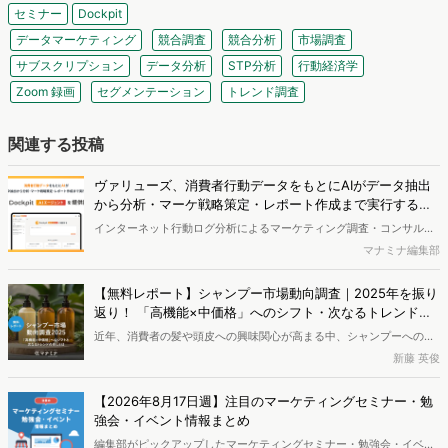
セミナー
Dockpit
データマーケティング
競合調査
競合分析
市場調査
サブスクリプション
データ分析
STP分析
行動経済学
Zoom 録画
セグメンテーション
トレンド調査
関連する投稿
ヴァリューズ、消費者行動データをもとにAIがデータ抽出
から分析・マーケ戦略策定・レポート作成まで実行する
「Dockpit AIエージェント」を提供開始
インターネット行動ログ分析によるマーケティング調査・コンサルテ
ィングサービスを提供する株式会社ヴァリューズは、国内最大規模
マナミナ編集部
250万人のWeb行動ログデータを基盤としたマーケティングリサーチ
エンジン「Dockpit（ドックピット）」の新機能として、AIが市場分
【無料レポート】シャンプー市場動向調査｜2025年を振り
析から仮説構築、レポート作成までを自律的にサポートする
返り！ 「高機能×中価格」へのシフト・次なるトレンドの
「Dockpit AIエージェント」の提供を開始いたしました。
兆し
近年、消費者の髪や頭皮への興味関心が高まる中、シャンプーへの支
出額は増加傾向にあります。本レポートでは、独自のWeb行動ログデ
新藤 英俊
ータをもとに2025年のシャンプー市場を分析しました。その結果、
検討段階において、高い外部評価（口コミやベストコスメ受賞など）
【2026年8月17日週】注目のマーケティングセミナー・勉
と優れた機能性を両立した「中価格帯の新興ブランド」へ支持がシフ
強会・イベント情報まとめ
トしている実態が明らかとなりました。また、長年の実績とステータ
編集部がピックアップしたマーケティングセミナー・勉強会・イベン