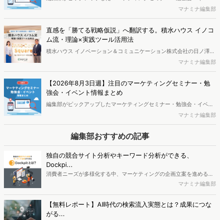
スを誇る高価格帯ブランドも根強い支持を集めています。さらに次な
トを一覧化してお届けします。
マナミナ編集部
るトレンドとして、香りの変化や、タイパ・衛生面に優れる「吊り下
げパウチ」の普及の兆しについても考察します。
直感を「勝てる戦略仮説」へ翻訳する。積水ハウス イノコ
ム流・理論×実践ツール活用法
積水ハウス イノベーション＆コミュニケーション株式会社の日ノ澤恵
莉氏と株式会社ヴァリューズ取締役副社長・後藤賢治が対談。日ノ澤
マナミナ編集部
氏が提唱する5Sフレームワークとその実践について語り合いました。
【2026年8月3日週】注目のマーケティングセミナー・勉
強会・イベント情報まとめ
編集部がピックアップしたマーケティングセミナー・勉強会・イベン
トを一覧化してお届けします。
マナミナ編集部
編集部おすすめの記事
独自の競合サイト分析やキーワード分析ができる、
Dockpi...
消費者ニーズが多様化する中、マーケティングの企画立案を進める上
で、競合分析や消費者分析の重要性がより高まっています。Web行動
マナミナ編集部
ログ分析ツール「Dockpit（ドックピット）」では、消費者Web行動
データを活用し、Web上の消費者行動を起点とした競合サイト分析や
【無料レポート】AI時代の検索流入実態とは？成果につな
消費者分析が可能です。今回はDockpitならではの利便性の高い機能
がる...