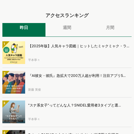
アクセスランキング
昨日
週間
月間
1
【2025年版】人気キャラ図鑑｜ヒットしたミャクミャク・ラ...
平本寧々
2
『AI彼女・彼氏』急拡大で200万人超が利用！注目アプリ5...
新藤 英俊
3
"スナ系女子"ってどんな人？SNIDEL愛用者3タイプと選...
平本寧々
4