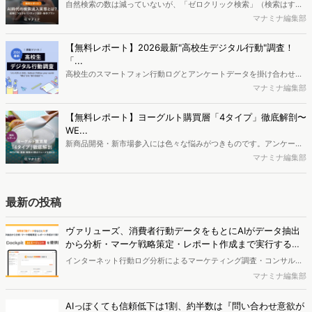
や活用方法を解説します。
自然検索の数は減っていないが、「ゼロクリック検索」（検索はする
がページには流入しない）の割合が増加しているのが、AI時代の検索
マナミナ編集部
流入の現状と言われています。では、その要因はどのようなことなの
か、また、要因を理解した上で、成果に確実につながるコンテンツを
【無料レポート】2026最新"高校生デジタル行動"調査！
制作するにはどうするべきなのでしょうか。本レポートはこのような
「...
疑問をお抱えのSEO・Webマーケティングご担当者様におすすめの内
高校生のスマートフォン行動ログとアンケートデータを掛け合わせ、
容となっています。※本レポートは記事のフォームから無料でダウン
最新の若年層（高校生）におけるデジタル行動実態やSNSの利用傾向
マナミナ編集部
ロードできます。
に関する分析をおこないました。iPhone3GSの登場から十数年が経
ち、スマートフォンを取り巻く環境が成熟するなか、新興SNSの台頭
【無料レポート】ヨーグルト購買層「4タイプ」徹底解剖〜
により高校生のデジタルライフスタイルは新たな変化を見せていま
WE...
す。※資料は記事内の入力フォームより、ダウンロードいただけま
新商品開発・新市場参入には色々な悩みがつきものです。アンケート
す。
調査を実施しても、購買実態が不透明、新商品の受容性も判断しきれ
マナミナ編集部
ないなど、詰めきれない問題もあるかと思います。そこで本レポート
で提案するのが、「WEB行動・意識・購買の3視点」を活用し、どの
ようにして市場理解をしていけるのか、現状の既発商品のセグメント
最新の投稿
で相性の良いターゲットはどこかを明らかにするという調査手法で
す。新商品開発関連担当者様・マーケティング担当者様向け必見のレ
ヴァリューズ、消費者行動データをもとにAIがデータ抽出
ポートとなっています。※本レポートは記事のフォームから無料でダ
から分析・マーケ戦略策定・レポート作成まで実行する
ウンロードできます。
「Dockpit AIエージェント」を提供開始
インターネット行動ログ分析によるマーケティング調査・コンサルテ
ィングサービスを提供する株式会社ヴァリューズは、国内最大規模
マナミナ編集部
250万人のWeb行動ログデータを基盤としたマーケティングリサーチ
エンジン「Dockpit（ドックピット）」の新機能として、AIが市場分
AIっぽくても信頼低下は1割、約半数は『問い合わせ意欲が