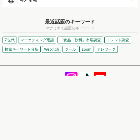
最近話題のキーワード
マナミナで話題のキーワード
Z世代
マーケティング用語
「食品・飲料」市場調査
トレンド調査
検索キーワード分析
Web会議
ツール
zoom
テレワーク
記事一覧
人気の記事
メールマガジン配信停止
引用・転載について
運営会社