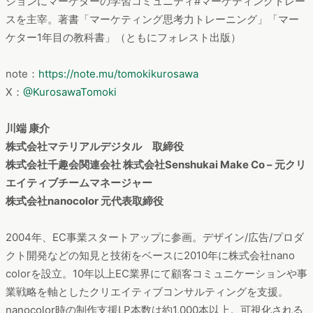
ションにマーケターの学習コミュニティ#マーケティングトレー
スを主宰。著書「マーケティング思考力トレーニング」「マー
ケター1年目の教科書」（ともにフォレスト出版）
note：
https://note.mu/tomokikurosawa
X：
@KurosawaTomoki
川端 康介
株式会社マテリアルデジタル 取締役
株式会社千趣会関連会社 株式会社Senshukai Make Co – 元クリ
エイティブチームマネージャー
株式会社nanocolor 元代表取締役
2004年、EC事業スタートアップに参画。デザイン/広告/プロダ
クト開発などの知見と技術をベースに2010年に株式会社nano
colorを設立。10年以上EC業界にて顧客コミュニケーションや事
業戦略を軸としたクリエイティブコンサルティングを支援。
nanocolor時の制作支援LP本数は約1,000本以上。可視化される