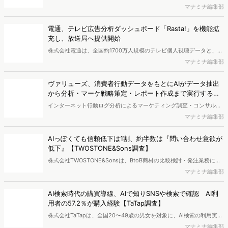
データと生活者の定性データをAIで分析し、購買行動の特徴に基づい
マナミナ編集部
た8つのショッパークラスターを特定しました。これにより購買時点
における生活者の意識や行動背景の把握が可能となり、リテールプロ
電通、テレビ広告分析ダッシュボード「Rasta!」を機能拡
モーションにおけるプランニングの高速化と高精度化を実現できると
充し、放送局へ提供開始
いいます。
株式会社電通は、全国約1700万人規模のテレビ個人視聴データと、独
自の大規模生活者意識調査データを掛け合わせて、テレビ広告のデー
マナミナ編集部
タ集計や広告効果の分析ができるダッシュボード「Rasta!
（Resourceful Analysis System of TV Audience：ラスタ）」の機能
ヴァリューズ、消費者行動データをもとにAIがデータ抽出
を拡充し、放送局への提供を開始したことを発表しました。
から分析・マーケ戦略策定・レポート作成まで実行する
「Dockpit AIエージェント」を提供開始
インターネット行動ログ分析によるマーケティング調査・コンサルテ
ィングサービスを提供する株式会社ヴァリューズは、国内最大規模
マナミナ編集部
250万人のWeb行動ログデータを基盤としたマーケティングリサーチ
エンジン「Dockpit（ドックピット）」の新機能として、AIが市場分
AIっぽくても信頼低下は1割、約半数は『問い合わせ意欲が
析から仮説構築、レポート作成までを自律的にサポートする
低下』【TWOSTONE&Sons調査】
「Dockpit AIエージェント」の提供を開始いたしました。
株式会社TWOSTONE&Sonsは、BtoB商材の比較検討・発注業務に携
わる担当者を対象に、コンテンツのAIっぽさに関する意識調査を実施
マナミナ編集部
し、結果を公開しました。
AI検索時代の購買導線、AIで知りSNSや検索で確認 AI利
用者の57.2％が購入経験【TaTap調査】
株式会社TaTapは、全国20〜49歳の男女を対象に、AI検索の利用実態
と、AIで知った商品をどこで確かめているかを調査し、結果を公開し
マナミナ編集部