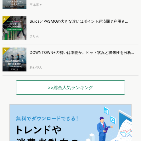
平本寧々
4
SuicaとPASMOの大きな違いはポイント経済圏？利用者...
まりん
5
DOWNTOWN+の勢いは本物か。ヒット状況と将来性を分析...
あわやん
>>総合人気ランキング