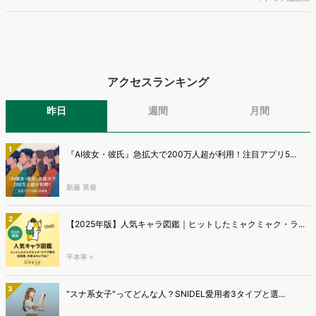
ました。
アクセスランキング
昨日
週間
月間
1
『AI彼女・彼氏』急拡大で200万人超が利用！注目アプリ5...
新藤 英俊
2
【2025年版】人気キャラ図鑑｜ヒットしたミャクミャク・ラ...
平本寧々
3
"スナ系女子"ってどんな人？SNIDEL愛用者3タイプと選...