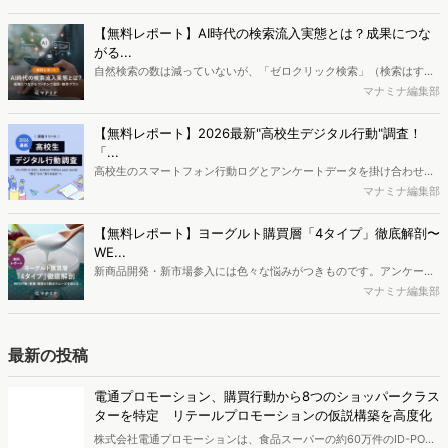
ログ分析ツール「Dockpit（ドックピット）」では、消費者Web行動
データを活用し、Web上の消費者行動を起点とした競合サイト分析や
【無料レポート】AI時代の検索流入実態とは？成果につな
消費者分析が可能です。今回はDockpitならではの利便性の高い機能
がる...
や活用方法を解説します。
自然検索の数は減っていないが、「ゼロクリック検索」（検索はする
がページには流入しない）の割合が増加しているのが、AI時代の検索
マナミナ編集部
流入の現状と言われています。では、その要因はどのようなことなの
か、また、要因を理解した上で、成果に確実につながるコンテンツを
【無料レポート】2026最新"高校生デジタル行動"調査！
制作するにはどうするべきなのでしょうか。本レポートはこのような
「...
疑問をお抱えのSEO・Webマーケティングご担当者様におすすめの内
高校生のスマートフォン行動ログとアンケートデータを掛け合わせ、
容となっています。※本レポートは記事のフォームから無料でダウン
最新の若年層（高校生）におけるデジタル行動実態やSNSの利用傾向
マナミナ編集部
ロードできます。
に関する分析をおこないました。iPhone3GSの登場から十数年が経
ち、スマートフォンを取り巻く環境が成熟するなか、新興SNSの台頭
【無料レポート】ヨーグルト購買層「4タイプ」徹底解剖〜
により高校生のデジタルライフスタイルは新たな変化を見せていま
WE...
す。※資料は記事内の入力フォームより、ダウンロードいただけま
新商品開発・新市場参入には色々な悩みがつきものです。アンケート
す。
調査を実施しても、購買実態が不透明、新商品の受容性も判断しきれ
マナミナ編集部
ないなど、詰めきれない問題もあるかと思います。そこで本レポート
で提案するのが、「WEB行動・意識・購買の3視点」を活用し、どの
ようにして市場理解をしていけるのか、現状の既発商品のセグメント
最新の投稿
で相性の良いターゲットはどこかを明らかにするという調査手法で
す。新商品開発関連担当者様・マーケティング担当者様向け必見のレ
電通プロモーション、購買行動から8つのショッパークラス
ポートとなっています。※本レポートは記事のフォームから無料でダ
ターを特定 リテールプロモーションの仮説構築を高度化
ウンロードできます。
株式会社電通プロモーションは、食品スーパーの約60万件のID-POS