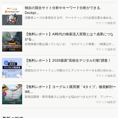
婚者ならではのインサイトが隠されていました。本記事では最新デー
タや市場動向から、シニア層の一人旅のリアルとビジネスチャンスに
独自の競合サイト分析やキーワード分析ができる、
迫ります。
Dockpi...
消費者ニーズが多様化する中、マーケティングの企画立案を進める上
で、競合分析や消費者分析の重要性がより高まっています。Web行動
マナミナ編集部
ログ分析ツール「Dockpit（ドックピット）」では、消費者Web行動
データを活用し、Web上の消費者行動を起点とした競合サイト分析や
【無料レポート】AI時代の検索流入実態とは？成果につな
消費者分析が可能です。今回はDockpitならではの利便性の高い機能
がる...
や活用方法を解説します。
自然検索の数は減っていないが、「ゼロクリック検索」（検索はする
がページには流入しない）の割合が増加しているのが、AI時代の検索
マナミナ編集部
流入の現状と言われています。では、その要因はどのようなことなの
か、また、要因を理解した上で、成果に確実につながるコンテンツを
【無料レポート】2026最新"高校生デジタル行動"調査！
制作するにはどうするべきなのでしょうか。本レポートはこのような
「...
疑問をお抱えのSEO・Webマーケティングご担当者様におすすめの内
高校生のスマートフォン行動ログとアンケートデータを掛け合わせ、
容となっています。※本レポートは記事のフォームから無料でダウン
最新の若年層（高校生）におけるデジタル行動実態やSNSの利用傾向
マナミナ編集部
ロードできます。
に関する分析をおこないました。iPhone3GSの登場から十数年が経
ち、スマートフォンを取り巻く環境が成熟するなか、新興SNSの台頭
【無料レポート】ヨーグルト購買層「4タイプ」徹底解剖〜
により高校生のデジタルライフスタイルは新たな変化を見せていま
WE...
す。※資料は記事内の入力フォームより、ダウンロードいただけま
新商品開発・新市場参入には色々な悩みがつきものです。アンケート
す。
調査を実施しても、購買実態が不透明、新商品の受容性も判断しきれ
マナミナ編集部
ないなど、詰めきれない問題もあるかと思います。そこで本レポート
で提案するのが、「WEB行動・意識・購買の3視点」を活用し、どの
ようにして市場理解をしていけるのか、現状の既発商品のセグメント