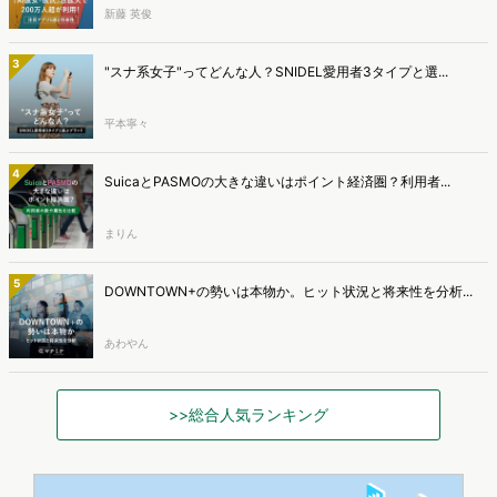
新藤 英俊
3
"スナ系女子"ってどんな人？SNIDEL愛用者3タイプと選...
平本寧々
4
SuicaとPASMOの大きな違いはポイント経済圏？利用者...
まりん
5
DOWNTOWN+の勢いは本物か。ヒット状況と将来性を分析...
あわやん
>>総合人気ランキング