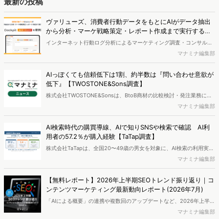
最新の投稿
で相性の良いターゲットはどこかを明らかにするという調査手法で
す。新商品開発関連担当者様・マーケティング担当者様向け必見のレ
ヴァリューズ、消費者行動データをもとにAIがデータ抽出
ポートとなっています。※本レポートは記事のフォームから無料でダ
から分析・マーケ戦略策定・レポート作成まで実行する
ウンロードできます。
「Dockpit AIエージェント」を提供開始
インターネット行動ログ分析によるマーケティング調査・コンサルテ
ィングサービスを提供する株式会社ヴァリューズは、国内最大規模
マナミナ編集部
250万人のWeb行動ログデータを基盤としたマーケティングリサーチ
エンジン「Dockpit（ドックピット）」の新機能として、AIが市場分
AIっぽくても信頼低下は1割、約半数は『問い合わせ意欲が
析から仮説構築、レポート作成までを自律的にサポートする
低下』【TWOSTONE&Sons調査】
「Dockpit AIエージェント」の提供を開始いたしました。
株式会社TWOSTONE&Sonsは、BtoB商材の比較検討・発注業務に携
わる担当者を対象に、コンテンツのAIっぽさに関する意識調査を実施
マナミナ編集部
し、結果を公開しました。
AI検索時代の購買導線、AIで知りSNSや検索で確認 AI利
用者の57.2％が購入経験【TaTap調査】
株式会社TaTapは、全国20〜49歳の男女を対象に、AI検索の利用実態
と、AIで知った商品をどこで確かめているかを調査し、結果を公開し
マナミナ編集部
ました。
【無料レポート】2026年上半期SEOトレンド振り返り｜コ
ンテンツマーケティング最新動向レポート(2026年7月)
「AIによる概要」の連携や複数回のアップデートなど、2026年上半期
のSEO領域には変化がありました。また生成AI利用は約1.6倍に伸長
マナミナ編集部