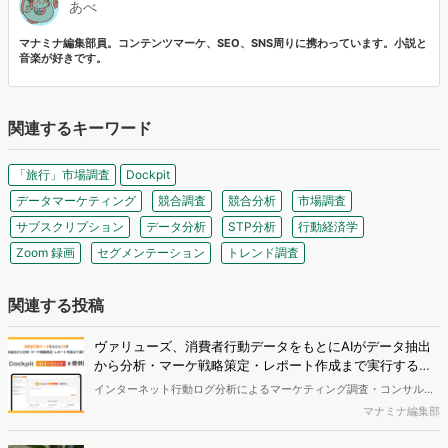
あべ
マナミナ編集部員。コンテンツマーケ、SEO、SNS周りに携わっています。小説と
音楽が好きです。
関連するキーワード
「旅行」市場調査
Dockpit
データマーケティング
競合調査
競合分析
市場調査
サブスクリプション
データ分析
STP分析
行動経済学
Zoom 録画
セグメンテーション
トレンド調査
関連する投稿
ヴァリューズ、消費者行動データをもとにAIがデータ抽出
から分析・マーケ戦略策定・レポート作成まで実行する
「Dockpit AIエージェント」を提供開始
インターネット行動ログ分析によるマーケティング調査・コンサルテ
ィングサービスを提供する株式会社ヴァリューズは、国内最大規模
マナミナ編集部
250万人のWeb行動ログデータを基盤としたマーケティングリサーチ
エンジン「Dockpit（ドックピット）」の新機能として、AIが市場分