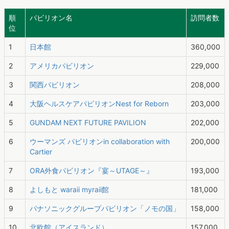
順
パビリオン名
訪問者数
位
1
日本館
360,000
2
アメリカパビリオン
229,000
3
関西パビリオン
208,000
4
大阪ヘルスケアパビリオンNest for Reborn
203,000
5
GUNDAM NEXT FUTURE PAVILION
202,000
6
ウーマンズ パビリオンin collaboration with
200,000
Cartier
7
ORA外食パビリオン『宴～UTAGE～』
193,000
8
よしもと waraii myraii館
181,000
9
パナソニックグループパビリオン「ノモの国」
158,000
10
北欧館（アイスランド）
157,000