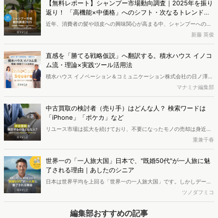
【無料レポート】シャンプー市場動向調査｜2025年を振り
析から仮説構築、レポート作成までを自律的にサポートする
返り！ 「高機能×中価格」へのシフト・次なるトレンドの
「Dockpit AIエージェント」の提供を開始いたしました。
兆し
近年、消費者の髪や頭皮への興味関心が高まる中、シャンプーへの支
出額は増加傾向にあります。本レポートでは、独自のWeb行動ログデ
新藤 英俊
ータをもとに2025年のシャンプー市場を分析しました。その結果、
検討段階において、高い外部評価（口コミやベストコスメ受賞など）
直感を「勝てる戦略仮説」へ翻訳する。積水ハウス イノコ
と優れた機能性を両立した「中価格帯の新興ブランド」へ支持がシフ
ム流・理論×実践ツール活用法
トしている実態が明らかとなりました。また、長年の実績とステータ
積水ハウス イノベーション＆コミュニケーション株式会社の日ノ澤恵
スを誇る高価格帯ブランドも根強い支持を集めています。さらに次な
莉氏と株式会社ヴァリューズ取締役副社長・後藤賢治が対談。日ノ澤
マナミナ編集部
るトレンドとして、香りの変化や、タイパ・衛生面に優れる「吊り下
氏が提唱する5Sフレームワークとその実践について語り合いました。
げパウチ」の普及の兆しについても考察します。
中古買取の検討者（売り手）はどんな人？ 検索ワードは
「iPhone」「ポケカ」など
リユース市場は拡大を続けており、不要になったモノの売却は身近な
選択肢になりつつあります。ではリユース市場における「売り手」は
重兼千春
どのような人なのでしょうか。今回は「買取」検索者の検索キーワー
ドや属性、興味関心を分析し、買取サービスを利用する消費者像を探
世界一の「一人旅大国」日本で、"既婚50代"が一人旅に魅
りました。
了される理由｜あしたのシニア
日本は世界平均を上回る「世界一の一人旅大国」です。しかしデータ
が示す意外な担い手は「既婚の50代」。帰る場所がある彼らは、なぜ
ツノダフミコ
一人旅に魅了されるのでしょうか。そこには「ただ一人になりたい」
わけではなく、自由な時間のなかであえて「待つ人を想う」という既
編集部おすすめの記事