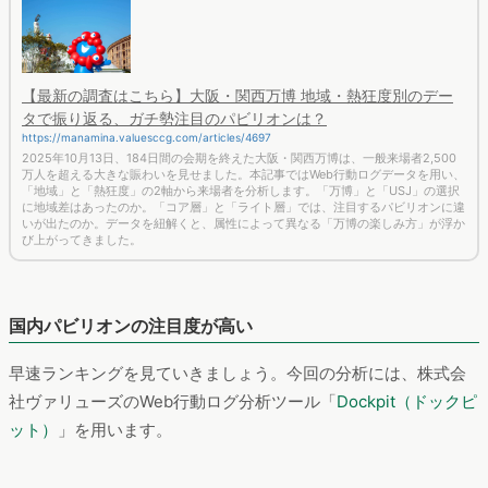
【最新の調査はこちら】大阪・関西万博 地域・熱狂度別のデー
タで振り返る、ガチ勢注目のパビリオンは？
https://manamina.valuesccg.com/articles/4697
2025年10月13日、184日間の会期を終えた大阪・関西万博は、一般来場者2,500
万人を超える大きな賑わいを見せました。本記事ではWeb行動ログデータを用い、
「地域」と「熱狂度」の2軸から来場者を分析します。「万博」と「USJ」の選択
に地域差はあったのか。「コア層」と「ライト層」では、注目するパビリオンに違
いが出たのか。データを紐解くと、属性によって異なる「万博の楽しみ方」が浮か
び上がってきました。
国内パビリオンの注目度が高い
早速ランキングを見ていきましょう。今回の分析には、株式会
社ヴァリューズのWeb行動ログ分析ツール「
Dockpit（ドックピ
ット）
」を用います。