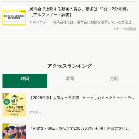
し、最多のChatGPTを追う形でGeminiも15.1%へ拡大するなど、ユー
ザーの選択肢の多様化が進んでいます。WebマーケターやSEO担当者
展示会で上映する動画の長さ、最多は『1分～2分未満』
必見の2026年上半期概要です。※本レポートは記事のフォームから無
【アルファノート調査】
料でDLできます。また、レポートをDLしていただいた方には特典も
アルファノート株式会社では、展示会に動画を活用している営業企
ご用意しております。
画・マーケティング担当者を対象に、展示会における動画活用の実態
マナミナ編集部
調査を実施し、結果を公開しました。
アクセスランキング
昨日
週間
月間
1
【2025年版】人気キャラ図鑑｜ヒットしたミャクミャク・ラ...
平本寧々
2
『AI彼女・彼氏』急拡大で200万人超が利用！注目アプリ5...