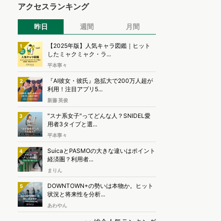
アクセスランキング
昨日
週間
月間
【2025年版】人気キャラ図鑑｜ヒット
1
したミャクミャク・ラ...
平本寧々
『AI彼女・彼氏』急拡大で200万人超が
2
利用！注目アプリ5...
新藤 英俊
"スナ系女子"ってどんな人？SNIDEL愛
3
用者3タイプと選...
平本寧々
SuicaとPASMOの大きな違いはポイント
4
経済圏？利用者...
まりん
DOWNTOWN+の勢いは本物か。ヒット
5
状況と将来性を分析...
あわやん