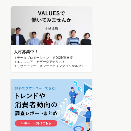
人材募集中！
＃データプロモーション ＃DX推進支援
＃エンジニア ＃データアナリスト
＃リサーチャー ＃マーケティングコンサルタント