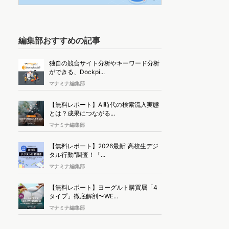
編集部おすすめの記事
独自の競合サイト分析やキーワード分析
ができる、Dockpi...
マナミナ編集部
【無料レポート】AI時代の検索流入実態
とは？成果につながる...
マナミナ編集部
【無料レポート】2026最新"高校生デジ
タル行動"調査！「...
マナミナ編集部
【無料レポート】ヨーグルト購買層「4
タイプ」徹底解剖〜WE...
マナミナ編集部