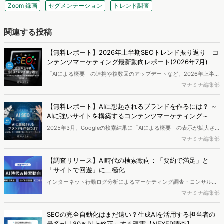
Zoom 録画
セグメンテーション
トレンド調査
関連する投稿
【無料レポート】2026年上半期SEOトレンド振り返り｜コ
ンテンツマーケティング最新動向レポート(2026年7月)
「AIによる概要」の連携や複数回のアップデートなど、2026年上半期
のSEO領域には変化がありました。また生成AI利用は約1.6倍に伸長
マナミナ編集部
し、最多のChatGPTを追う形でGeminiも15.1%へ拡大するなど、ユー
ザーの選択肢の多様化が進んでいます。WebマーケターやSEO担当者
【無料レポート】AIに想起されるブランドを作るには？ ～
必見の2026年上半期概要です。※本レポートは記事のフォームから無
AIに強いサイトを構築するコンテンツマーケティング～
料でDLできます。また、レポートをDLしていただいた方には特典も
2025年3月、Googleの検索結果に「AIによる概要」の表示が拡大さ
ご用意しております。
れたことも起因してか、ゼロクリック（検索をするがサイトに訪れな
マナミナ編集部
い）率は上昇の一途にあります。AIの回答を参考に購買や申込みを検
討し始めているというユーザーも同時に増え、今後ますますAIに強い
【調査リリース】AI時代の検索動向：「要約で満足」と
サイト構築が求められる今、どのような対策が必要なのでしょうか。
「サイトで回遊」に二極化
本レポートではAIの想起を獲得するブランド・サイトを目指すための
インターネット行動ログ分析によるマーケティング調査・コンサルテ
５ステップを解説。SEO・Webマーケティング担当者様必見のレポー
ィングサービスを提供する株式会社ヴァリューズ（本社：東京都港
マナミナ編集部
トとなっています。※本レポートは記事のフォームから無料でダウン
区、代表取締役社長：辻本 秀幸、以下「ヴァリューズ」）は、人々の
ロードできます。
検索が AI によってどのように変化しているか調査しました。 ユーザ
SEOの完全自動化はまだ遠い？生成AIを活用する担当者の
ーがウェブサイトに遷移せずに検索を終える「ゼロクリック」が増加
最多が「80％以上修正」する現実【NEXER調査】