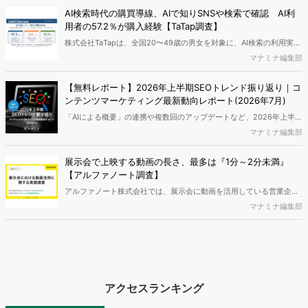
AI検索時代の購買導線、AIで知りSNSや検索で確認 AI利
用者の57.2％が購入経験【TaTap調査】
株式会社TaTapは、全国20〜49歳の男女を対象に、AI検索の利用実態
と、AIで知った商品をどこで確かめているかを調査し、結果を公開し
マナミナ編集部
ました。
【無料レポート】2026年上半期SEOトレンド振り返り｜コ
ンテンツマーケティング最新動向レポート(2026年7月)
「AIによる概要」の連携や複数回のアップデートなど、2026年上半期
のSEO領域には変化がありました。また生成AI利用は約1.6倍に伸長
マナミナ編集部
し、最多のChatGPTを追う形でGeminiも15.1%へ拡大するなど、ユー
ザーの選択肢の多様化が進んでいます。WebマーケターやSEO担当者
展示会で上映する動画の長さ、最多は『1分～2分未満』
必見の2026年上半期概要です。※本レポートは記事のフォームから無
【アルファノート調査】
料でDLできます。また、レポートをDLしていただいた方には特典も
アルファノート株式会社では、展示会に動画を活用している営業企
ご用意しております。
画・マーケティング担当者を対象に、展示会における動画活用の実態
マナミナ編集部
調査を実施し、結果を公開しました。
アクセスランキング