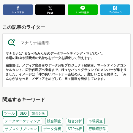
この記事のライター
マナミナ編集部
マナミナは" まなべるみんなのデータマーケティング・マガジン "。
市場の動向や消費者の気持ちをデータを調査して伝えます。
編集部は、メディア出身者やデータ分析プロジェクト経験者、マーケティングコン
サルタント、広告代理店出身者まで、様々なバックグラウンドのメンバーが集まり
ました。イメージは「仲の良いパートナー会社の人」。難しいことも簡単に、「み
んながまなべる」メディアをめざして、日々情報を発信しています。
関連するキーワード
ツール
SEO
競合分析
データマーケティング
競合調査
競合分析
市場調査
サブスクリプション
データ分析
STP分析
行動経済学