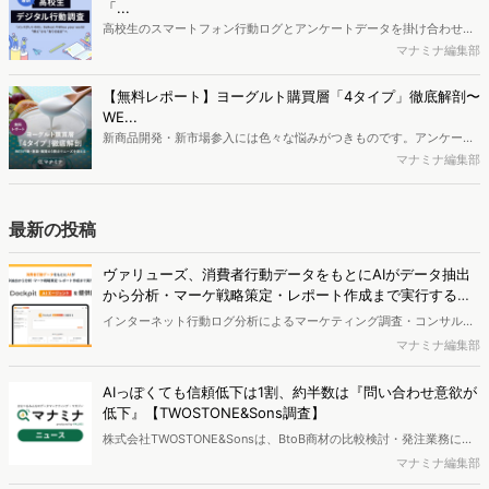
制作するにはどうするべきなのでしょうか。本レポートはこのような
「...
疑問をお抱えのSEO・Webマーケティングご担当者様におすすめの内
高校生のスマートフォン行動ログとアンケートデータを掛け合わせ、
容となっています。※本レポートは記事のフォームから無料でダウン
最新の若年層（高校生）におけるデジタル行動実態やSNSの利用傾向
マナミナ編集部
ロードできます。
に関する分析をおこないました。iPhone3GSの登場から十数年が経
ち、スマートフォンを取り巻く環境が成熟するなか、新興SNSの台頭
【無料レポート】ヨーグルト購買層「4タイプ」徹底解剖〜
により高校生のデジタルライフスタイルは新たな変化を見せていま
WE...
す。※資料は記事内の入力フォームより、ダウンロードいただけま
新商品開発・新市場参入には色々な悩みがつきものです。アンケート
す。
調査を実施しても、購買実態が不透明、新商品の受容性も判断しきれ
マナミナ編集部
ないなど、詰めきれない問題もあるかと思います。そこで本レポート
で提案するのが、「WEB行動・意識・購買の3視点」を活用し、どの
ようにして市場理解をしていけるのか、現状の既発商品のセグメント
最新の投稿
で相性の良いターゲットはどこかを明らかにするという調査手法で
す。新商品開発関連担当者様・マーケティング担当者様向け必見のレ
ヴァリューズ、消費者行動データをもとにAIがデータ抽出
ポートとなっています。※本レポートは記事のフォームから無料でダ
から分析・マーケ戦略策定・レポート作成まで実行する
ウンロードできます。
「Dockpit AIエージェント」を提供開始
インターネット行動ログ分析によるマーケティング調査・コンサルテ
ィングサービスを提供する株式会社ヴァリューズは、国内最大規模
マナミナ編集部
250万人のWeb行動ログデータを基盤としたマーケティングリサーチ
エンジン「Dockpit（ドックピット）」の新機能として、AIが市場分
AIっぽくても信頼低下は1割、約半数は『問い合わせ意欲が
析から仮説構築、レポート作成までを自律的にサポートする
低下』【TWOSTONE&Sons調査】
「Dockpit AIエージェント」の提供を開始いたしました。
株式会社TWOSTONE&Sonsは、BtoB商材の比較検討・発注業務に携
わる担当者を対象に、コンテンツのAIっぽさに関する意識調査を実施
マナミナ編集部
し、結果を公開しました。