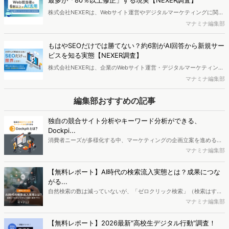
しているとも言われますが、今回の調査では、クエリの種類によって
株式会社NEXERは、Webサイト運営やデジタルマーケティングに関わ
サイトへの遷移に差があることや、流入後のサイト回遊状況にも変化
った経験を持つ方を対象に、SEOへのAI活用状況や、AI導入による業
マナミナ編集部
が生じている実態が明らかになりました。
務時間の変化、活用ツール、感じている不安などについてアンケート
調査を実施し、結果を公開しました。
もはやSEOだけでは勝てない？約6割がAI回答から新規サー
ビスを知る実態【NEXER調査】
株式会社NEXERは、企業のWebサイト運営・デジタルマーケティング
経験者を対象に、AI検索の利用状況や、従来SEOに対する課題感、AI
マナミナ編集部
検索対策（LLMO）への取り組み実態について調査を実施し、結果を
公開しました。
編集部おすすめの記事
独自の競合サイト分析やキーワード分析ができる、
Dockpi...
消費者ニーズが多様化する中、マーケティングの企画立案を進める上
で、競合分析や消費者分析の重要性がより高まっています。Web行動
マナミナ編集部
ログ分析ツール「Dockpit（ドックピット）」では、消費者Web行動
データを活用し、Web上の消費者行動を起点とした競合サイト分析や
【無料レポート】AI時代の検索流入実態とは？成果につな
消費者分析が可能です。今回はDockpitならではの利便性の高い機能
がる...
や活用方法を解説します。
自然検索の数は減っていないが、「ゼロクリック検索」（検索はする
がページには流入しない）の割合が増加しているのが、AI時代の検索
マナミナ編集部
流入の現状と言われています。では、その要因はどのようなことなの
か、また、要因を理解した上で、成果に確実につながるコンテンツを
【無料レポート】2026最新"高校生デジタル行動"調査！