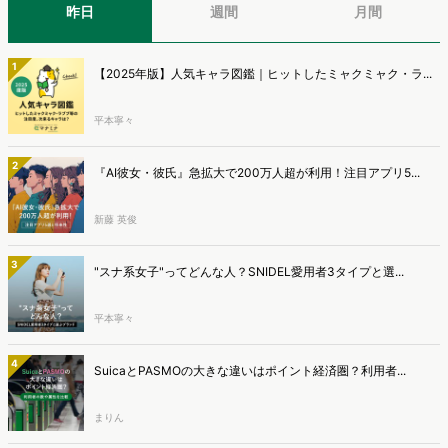
昨日
週間
月間
1
【2025年版】人気キャラ図鑑｜ヒットしたミャクミャク・ラ...
平本寧々
2
『AI彼女・彼氏』急拡大で200万人超が利用！注目アプリ5...
新藤 英俊
3
"スナ系女子"ってどんな人？SNIDEL愛用者3タイプと選...
平本寧々
4
SuicaとPASMOの大きな違いはポイント経済圏？利用者...
まりん