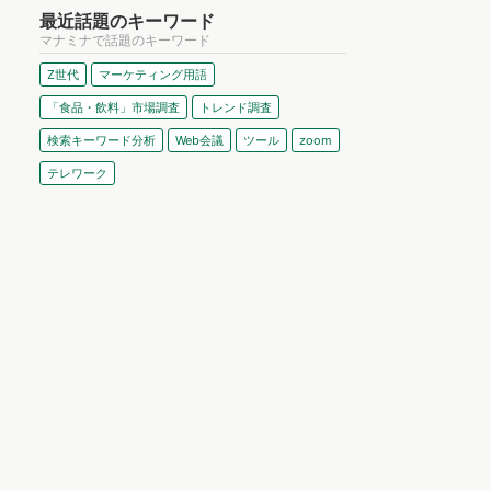
最近話題のキーワード
マナミナで話題のキーワード
Z世代
マーケティング用語
「食品・飲料」市場調査
トレンド調査
検索キーワード分析
Web会議
ツール
zoom
テレワーク