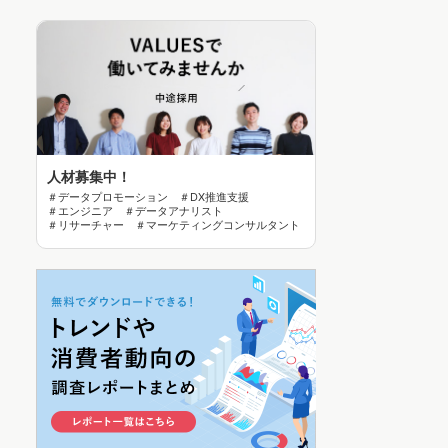
人材募集中！
＃データプロモーション ＃DX推進支援
＃エンジニア ＃データアナリスト
＃リサーチャー ＃マーケティングコンサルタント