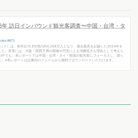
26年 訪日インバウンド観光客調査〜中国・台湾・タ
icles/4873
ンド）は、前年比15.8%増の約4,268万人となり、過去最高を記録した2024年を
した。背景には、大阪・関西万博の開催や円安による消費拡大も理由として考えら
の中でも、本レポートでは中国・台湾・タイ・韓国の観光客にフォーカスし、彼ら
た。※本レポートは記事内のフォームから無料でダウンロードいただけます。