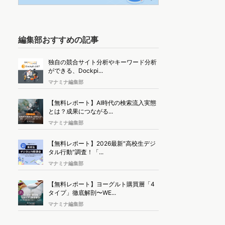
編集部おすすめの記事
独自の競合サイト分析やキーワード分析
ができる、Dockpi...
マナミナ編集部
【無料レポート】AI時代の検索流入実態
とは？成果につながる...
マナミナ編集部
【無料レポート】2026最新"高校生デジ
タル行動"調査！「...
マナミナ編集部
【無料レポート】ヨーグルト購買層「4
タイプ」徹底解剖〜WE...
マナミナ編集部