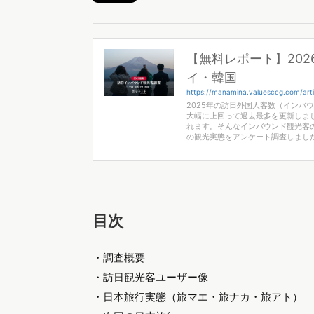
【無料レポート】20
イ・韓国
https://manamina.valuesccg.com/art
2025年の訪日外国人客数（インバウ
大幅に上回って過去最多を更新しま
れます。そんなインバウンド観光客
の観光実態をアンケート調査しまし
目次
・調査概要
・訪日観光客ユーザー像
・日本旅行実態（旅マエ・旅ナカ・旅アト）