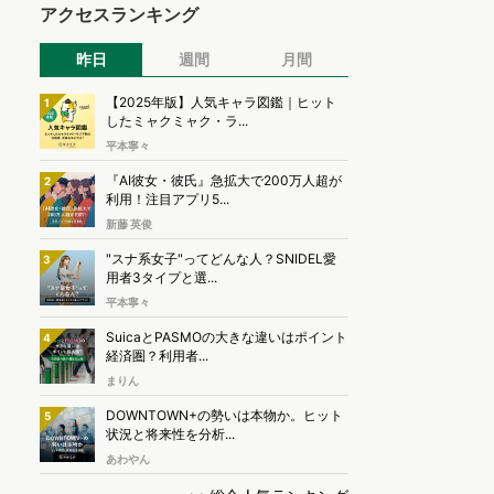
アクセスランキング
昨日
週間
月間
【2025年版】人気キャラ図鑑｜ヒット
1
したミャクミャク・ラ...
平本寧々
『AI彼女・彼氏』急拡大で200万人超が
2
利用！注目アプリ5...
新藤 英俊
"スナ系女子"ってどんな人？SNIDEL愛
3
用者3タイプと選...
平本寧々
SuicaとPASMOの大きな違いはポイント
4
経済圏？利用者...
まりん
DOWNTOWN+の勢いは本物か。ヒット
5
状況と将来性を分析...
あわやん