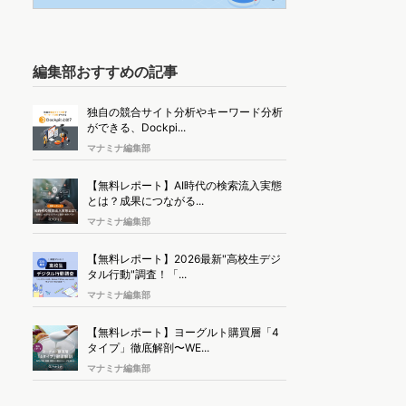
編集部おすすめの記事
独自の競合サイト分析やキーワード分析
ができる、Dockpi...
マナミナ編集部
【無料レポート】AI時代の検索流入実態
とは？成果につながる...
マナミナ編集部
【無料レポート】2026最新"高校生デジ
タル行動"調査！「...
マナミナ編集部
【無料レポート】ヨーグルト購買層「4
タイプ」徹底解剖〜WE...
マナミナ編集部