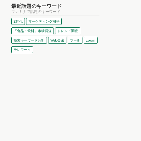
最近話題のキーワード
マナミナで話題のキーワード
Z世代
マーケティング用語
「食品・飲料」市場調査
トレンド調査
検索キーワード分析
Web会議
ツール
zoom
テレワーク