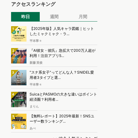
アクセスランキング
昨日
週間
月間
【2025年版】人気キャラ図鑑｜ヒット
1
したミャクミャク・ラ...
平本寧々
『AI彼女・彼氏』急拡大で200万人超が
2
利用！注目アプリ5...
新藤 英俊
"スナ系女子"ってどんな人？SNIDEL愛
3
用者3タイプと選...
平本寧々
SuicaとPASMOの大きな違いはポイント
4
経済圏？利用者...
まりん
【無料レポート】2025年最新！SNSユ
5
ーザー数ランキング...
あべ