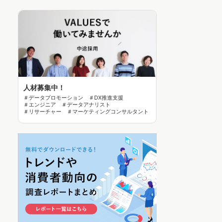
人材募集中！
＃データプロモーション ＃DX推進支援
＃エンジニア ＃データアナリスト
＃リサーチャー ＃マーケティングコンサルタント