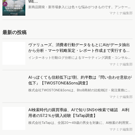
WE...
す。※資料は記事内の入力フォームより、ダウンロードいただけま
新商品開発・新市場参入には色々な悩みがつきものです。アンケート
す。
調査を実施しても、購買実態が不透明、新商品の受容性も判断しきれ
マナミナ編集部
ないなど、詰めきれない問題もあるかと思います。そこで本レポート
で提案するのが、「WEB行動・意識・購買の3視点」を活用し、どの
ようにして市場理解をしていけるのか、現状の既発商品のセグメント
最新の投稿
で相性の良いターゲットはどこかを明らかにするという調査手法で
す。新商品開発関連担当者様・マーケティング担当者様向け必見のレ
ヴァリューズ、消費者行動データをもとにAIがデータ抽出
ポートとなっています。※本レポートは記事のフォームから無料でダ
から分析・マーケ戦略策定・レポート作成まで実行する
ウンロードできます。
「Dockpit AIエージェント」を提供開始
インターネット行動ログ分析によるマーケティング調査・コンサルテ
ィングサービスを提供する株式会社ヴァリューズは、国内最大規模
マナミナ編集部
250万人のWeb行動ログデータを基盤としたマーケティングリサーチ
エンジン「Dockpit（ドックピット）」の新機能として、AIが市場分
AIっぽくても信頼低下は1割、約半数は『問い合わせ意欲が
析から仮説構築、レポート作成までを自律的にサポートする
低下』【TWOSTONE&Sons調査】
「Dockpit AIエージェント」の提供を開始いたしました。
株式会社TWOSTONE&Sonsは、BtoB商材の比較検討・発注業務に携
わる担当者を対象に、コンテンツのAIっぽさに関する意識調査を実施
マナミナ編集部
し、結果を公開しました。
AI検索時代の購買導線、AIで知りSNSや検索で確認 AI利
用者の57.2％が購入経験【TaTap調査】
株式会社TaTapは、全国20〜49歳の男女を対象に、AI検索の利用実態
と、AIで知った商品をどこで確かめているかを調査し、結果を公開し
マナミナ編集部
ました。