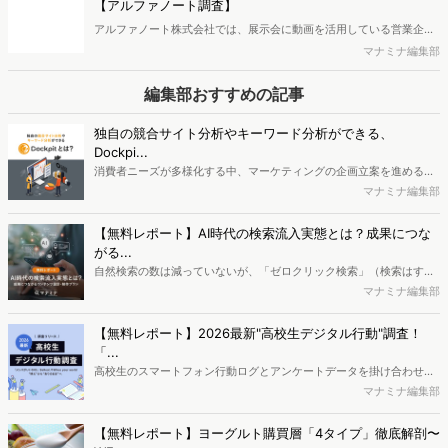
【アルファノート調査】
料でDLできます。また、レポートをDLしていただいた方には特典も
アルファノート株式会社では、展示会に動画を活用している営業企
ご用意しております。
画・マーケティング担当者を対象に、展示会における動画活用の実態
マナミナ編集部
調査を実施し、結果を公開しました。
編集部おすすめの記事
独自の競合サイト分析やキーワード分析ができる、
Dockpi...
消費者ニーズが多様化する中、マーケティングの企画立案を進める上
で、競合分析や消費者分析の重要性がより高まっています。Web行動
マナミナ編集部
ログ分析ツール「Dockpit（ドックピット）」では、消費者Web行動
データを活用し、Web上の消費者行動を起点とした競合サイト分析や
【無料レポート】AI時代の検索流入実態とは？成果につな
消費者分析が可能です。今回はDockpitならではの利便性の高い機能
がる...
や活用方法を解説します。
自然検索の数は減っていないが、「ゼロクリック検索」（検索はする
がページには流入しない）の割合が増加しているのが、AI時代の検索
マナミナ編集部
流入の現状と言われています。では、その要因はどのようなことなの
か、また、要因を理解した上で、成果に確実につながるコンテンツを
【無料レポート】2026最新"高校生デジタル行動"調査！
制作するにはどうするべきなのでしょうか。本レポートはこのような
「...
疑問をお抱えのSEO・Webマーケティングご担当者様におすすめの内
高校生のスマートフォン行動ログとアンケートデータを掛け合わせ、
容となっています。※本レポートは記事のフォームから無料でダウン
最新の若年層（高校生）におけるデジタル行動実態やSNSの利用傾向
マナミナ編集部
ロードできます。
に関する分析をおこないました。iPhone3GSの登場から十数年が経
ち、スマートフォンを取り巻く環境が成熟するなか、新興SNSの台頭
【無料レポート】ヨーグルト購買層「4タイプ」徹底解剖〜
により高校生のデジタルライフスタイルは新たな変化を見せていま