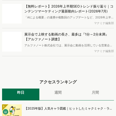
【無料レポート】2026年上半期SEOトレンド振り返り｜コ
ンテンツマーケティング最新動向レポート(2026年7月)
「AIによる概要」の連携や複数回のアップデートなど、2026年上半期
のSEO領域には変化がありました。また生成AI利用は約1.6倍に伸長
マナミナ編集部
し、最多のChatGPTを追う形でGeminiも15.1%へ拡大するなど、ユー
ザーの選択肢の多様化が進んでいます。WebマーケターやSEO担当者
展示会で上映する動画の長さ、最多は『1分～2分未満』
必見の2026年上半期概要です。※本レポートは記事のフォームから無
【アルファノート調査】
料でDLできます。また、レポートをDLしていただいた方には特典も
アルファノート株式会社では、展示会に動画を活用している営業企
ご用意しております。
画・マーケティング担当者を対象に、展示会における動画活用の実態
マナミナ編集部
調査を実施し、結果を公開しました。
アクセスランキング
昨日
週間
月間
1
【2025年版】人気キャラ図鑑｜ヒットしたミャクミャク・ラ...