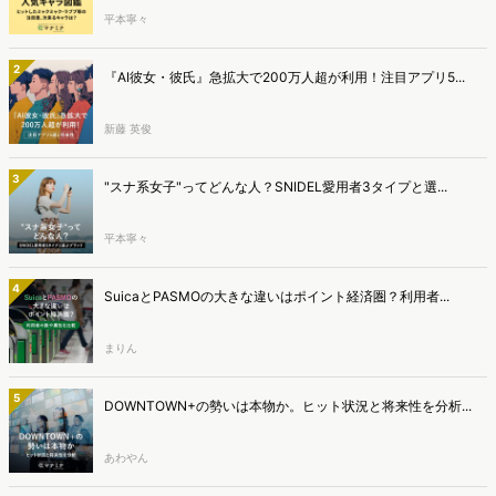
平本寧々
2
『AI彼女・彼氏』急拡大で200万人超が利用！注目アプリ5...
新藤 英俊
3
"スナ系女子"ってどんな人？SNIDEL愛用者3タイプと選...
平本寧々
4
SuicaとPASMOの大きな違いはポイント経済圏？利用者...
まりん
5
DOWNTOWN+の勢いは本物か。ヒット状況と将来性を分析...
あわやん