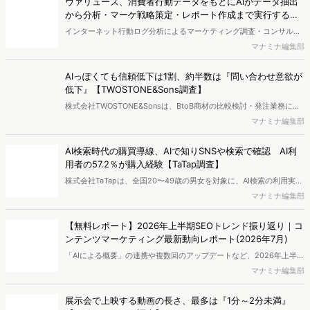
ヴァリューズ、消費者行動データをもとにAIがデータ抽出
から分析・マーケ戦略策定・レポート作成まで実行する
「Dockpit AIエージェント」を提供開始
インターネット行動ログ分析によるマーケティング調査・コンサルテ
ィングサービスを提供する株式会社ヴァリューズは、国内最大規模
マナミナ編集部
250万人のWeb行動ログデータを基盤としたマーケティングリサーチ
エンジン「Dockpit（ドックピット）」の新機能として、AIが市場分
AIっぽくても信頼低下は1割、約半数は『問い合わせ意欲が
析から仮説構築、レポート作成までを自律的にサポートする
低下』【TWOSTONE&Sons調査】
「Dockpit AIエージェント」の提供を開始いたしました。
株式会社TWOSTONE&Sonsは、BtoB商材の比較検討・発注業務に携
わる担当者を対象に、コンテンツのAIっぽさに関する意識調査を実施
マナミナ編集部
し、結果を公開しました。
AI検索時代の購買導線、AIで知りSNSや検索で確認 AI利
用者の57.2％が購入経験【TaTap調査】
株式会社TaTapは、全国20〜49歳の男女を対象に、AI検索の利用実態
と、AIで知った商品をどこで確かめているかを調査し、結果を公開し
マナミナ編集部
ました。
【無料レポート】2026年上半期SEOトレンド振り返り｜コ
ンテンツマーケティング最新動向レポート(2026年7月)
「AIによる概要」の連携や複数回のアップデートなど、2026年上半期
のSEO領域には変化がありました。また生成AI利用は約1.6倍に伸長
マナミナ編集部
し、最多のChatGPTを追う形でGeminiも15.1%へ拡大するなど、ユー
ザーの選択肢の多様化が進んでいます。WebマーケターやSEO担当者
展示会で上映する動画の長さ、最多は『1分～2分未満』
必見の2026年上半期概要です。※本レポートは記事のフォームから無