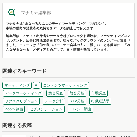
マナミナ編集部
マナミナは" まなべるみんなのデータマーケティング・マガジン "。
市場の動向や消費者の気持ちをデータを調査して伝えます。
編集部は、メディア出身者やデータ分析プロジェクト経験者、マーケティングコン
サルタント、広告代理店出身者まで、様々なバックグラウンドのメンバーが集まり
ました。イメージは「仲の良いパートナー会社の人」。難しいことも簡単に、「み
んながまなべる」メディアをめざして、日々情報を発信しています。
関連するキーワード
マーケティング
AI
コンテンツマーケティング
データマーケティング
競合調査
競合分析
市場調査
サブスクリプション
データ分析
STP分析
行動経済学
Zoom 録画
セグメンテーション
トレンド調査
関連する投稿