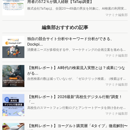
用者の57.2％が購入経験【TaTap調査】
株式会社TaTapは、全国20〜49歳の男女を対象に、AI検索の利用実態
と、AIで知った商品をどこで確かめているかを調査し、結果を公開し
マナミナ編集部
ました。
編集部おすすめの記事
独自の競合サイト分析やキーワード分析ができる、
Dockpi...
消費者ニーズが多様化する中、マーケティングの企画立案を進める上
で、競合分析や消費者分析の重要性がより高まっています。Web行動
マナミナ編集部
ログ分析ツール「Dockpit（ドックピット）」では、消費者Web行動
データを活用し、Web上の消費者行動を起点とした競合サイト分析や
【無料レポート】AI時代の検索流入実態とは？成果につな
消費者分析が可能です。今回はDockpitならではの利便性の高い機能
がる...
や活用方法を解説します。
自然検索の数は減っていないが、「ゼロクリック検索」（検索はする
がページには流入しない）の割合が増加しているのが、AI時代の検索
マナミナ編集部
流入の現状と言われています。では、その要因はどのようなことなの
か、また、要因を理解した上で、成果に確実につながるコンテンツを
【無料レポート】2026最新"高校生デジタル行動"調査！
制作するにはどうするべきなのでしょうか。本レポートはこのような
「...
疑問をお抱えのSEO・Webマーケティングご担当者様におすすめの内
高校生のスマートフォン行動ログとアンケートデータを掛け合わせ、
容となっています。※本レポートは記事のフォームから無料でダウン
最新の若年層（高校生）におけるデジタル行動実態やSNSの利用傾向
マナミナ編集部
ロードできます。
に関する分析をおこないました。iPhone3GSの登場から十数年が経
ち、スマートフォンを取り巻く環境が成熟するなか、新興SNSの台頭
【無料レポート】ヨーグルト購買層「4タイプ」徹底解剖〜
により高校生のデジタルライフスタイルは新たな変化を見せていま