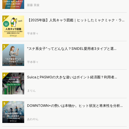
新藤 英俊
2
【2025年版】人気キャラ図鑑｜ヒットしたミャクミャク・ラ...
平本寧々
3
"スナ系女子"ってどんな人？SNIDEL愛用者3タイプと選...
平本寧々
4
SuicaとPASMOの大きな違いはポイント経済圏？利用者...
まりん
5
DOWNTOWN+の勢いは本物か。ヒット状況と将来性を分析...
あわやん