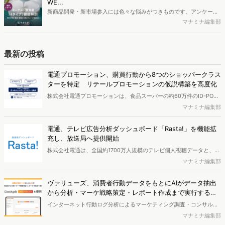
WE...
す。※資料は記事内の入力フォームより、ダウンロードいただけま
新商品開発・新市場参入には色々な悩みがつきものです。アンケート
す。
調査を実施しても、購買実態が不透明、新商品の受容性も判断しきれ
マナミナ編集部
ないなど、詰めきれない問題もあるかと思います。そこで本レポート
で提案するのが、「WEB行動・意識・購買の3視点」を活用し、どの
ようにして市場理解をしていけるのか、現状の既発商品のセグメント
最新の投稿
で相性の良いターゲットはどこかを明らかにするという調査手法で
す。新商品開発関連担当者様・マーケティング担当者様向け必見のレ
電通プロモーション、購買行動から8つのショッパークラス
ポートとなっています。※本レポートは記事のフォームから無料でダ
ターを特定 リテールプロモーションの仮説構築を高度化
ウンロードできます。
株式会社電通プロモーションは、食品スーパーの約60万件のID-POS
データと生活者の定性データをAIで分析し、購買行動の特徴に基づい
マナミナ編集部
た8つのショッパークラスターを特定しました。これにより購買時点
における生活者の意識や行動背景の把握が可能となり、リテールプロ
電通、テレビ広告分析ダッシュボード「Rasta!」を機能拡
モーションにおけるプランニングの高速化と高精度化を実現できると
充し、放送局へ提供開始
いいます。
株式会社電通は、全国約1700万人規模のテレビ個人視聴データと、独
自の大規模生活者意識調査データを掛け合わせて、テレビ広告のデー
マナミナ編集部
タ集計や広告効果の分析ができるダッシュボード「Rasta!
（Resourceful Analysis System of TV Audience：ラスタ）」の機能
ヴァリューズ、消費者行動データをもとにAIがデータ抽出
を拡充し、放送局への提供を開始したことを発表しました。
から分析・マーケ戦略策定・レポート作成まで実行する
「Dockpit AIエージェント」を提供開始
インターネット行動ログ分析によるマーケティング調査・コンサルテ
ィングサービスを提供する株式会社ヴァリューズは、国内最大規模
マナミナ編集部
250万人のWeb行動ログデータを基盤としたマーケティングリサーチ