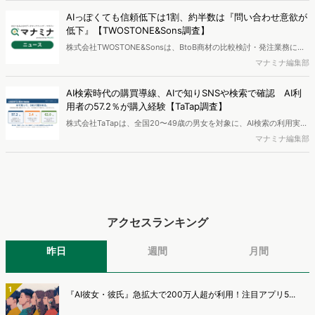
エンジン「Dockpit（ドックピット）」の新機能として、AIが市場分
AIっぽくても信頼低下は1割、約半数は『問い合わせ意欲が
析から仮説構築、レポート作成までを自律的にサポートする
低下』【TWOSTONE&Sons調査】
「Dockpit AIエージェント」の提供を開始いたしました。
株式会社TWOSTONE&Sonsは、BtoB商材の比較検討・発注業務に携
わる担当者を対象に、コンテンツのAIっぽさに関する意識調査を実施
マナミナ編集部
し、結果を公開しました。
AI検索時代の購買導線、AIで知りSNSや検索で確認 AI利
用者の57.2％が購入経験【TaTap調査】
株式会社TaTapは、全国20〜49歳の男女を対象に、AI検索の利用実態
と、AIで知った商品をどこで確かめているかを調査し、結果を公開し
マナミナ編集部
ました。
アクセスランキング
昨日
週間
月間
1
『AI彼女・彼氏』急拡大で200万人超が利用！注目アプリ5...