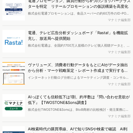
電通プロモーション、購買行動から8つのショッパークラス
ターを特定 リテールプロモーションの仮説構築を高度化
株式会社電通プロモーションは、食品スーパーの約60万件のID-POS
データと生活者の定性データをAIで分析し、購買行動の特徴に基づい
マナミナ編集部
た8つのショッパークラスターを特定しました。これにより購買時点
における生活者の意識や行動背景の把握が可能となり、リテールプロ
電通、テレビ広告分析ダッシュボード「Rasta!」を機能拡
モーションにおけるプランニングの高速化と高精度化を実現できると
充し、放送局へ提供開始
いいます。
株式会社電通は、全国約1700万人規模のテレビ個人視聴データと、独
自の大規模生活者意識調査データを掛け合わせて、テレビ広告のデー
マナミナ編集部
タ集計や広告効果の分析ができるダッシュボード「Rasta!
（Resourceful Analysis System of TV Audience：ラスタ）」の機能
ヴァリューズ、消費者行動データをもとにAIがデータ抽出
を拡充し、放送局への提供を開始したことを発表しました。
から分析・マーケ戦略策定・レポート作成まで実行する
「Dockpit AIエージェント」を提供開始
インターネット行動ログ分析によるマーケティング調査・コンサルテ
ィングサービスを提供する株式会社ヴァリューズは、国内最大規模
マナミナ編集部
250万人のWeb行動ログデータを基盤としたマーケティングリサーチ
エンジン「Dockpit（ドックピット）」の新機能として、AIが市場分
AIっぽくても信頼低下は1割、約半数は『問い合わせ意欲が
析から仮説構築、レポート作成までを自律的にサポートする
低下』【TWOSTONE&Sons調査】
「Dockpit AIエージェント」の提供を開始いたしました。
株式会社TWOSTONE&Sonsは、BtoB商材の比較検討・発注業務に携
わる担当者を対象に、コンテンツのAIっぽさに関する意識調査を実施
マナミナ編集部
し、結果を公開しました。
AI検索時代の購買導線、AIで知りSNSや検索で確認 AI利