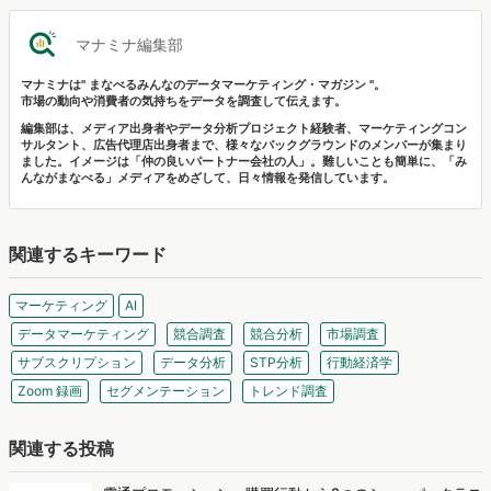
マナミナ編集部
マナミナは" まなべるみんなのデータマーケティング・マガジン "。
市場の動向や消費者の気持ちをデータを調査して伝えます。
編集部は、メディア出身者やデータ分析プロジェクト経験者、マーケティングコン
サルタント、広告代理店出身者まで、様々なバックグラウンドのメンバーが集まり
ました。イメージは「仲の良いパートナー会社の人」。難しいことも簡単に、「み
んながまなべる」メディアをめざして、日々情報を発信しています。
関連するキーワード
マーケティング
AI
データマーケティング
競合調査
競合分析
市場調査
サブスクリプション
データ分析
STP分析
行動経済学
Zoom 録画
セグメンテーション
トレンド調査
関連する投稿