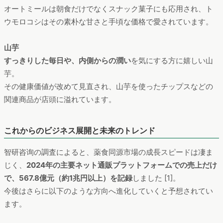
オートミールは朝食だけでなくスナック菓子にも応用され、ト
ウモロコシはその素朴な甘さと手頃な価格で愛されています。
山芋
すっきりした毎日や、内側からの潤い
を気にする方に嬉しい山
芋。
その健康価値が改めて見直され、山芋を使ったチップスなどの
関連商品が店頭に溢れています。
これからのビジネス展開と未来のトレンド
智研咨询の調査によると、薬食同源市場の成長スピードは凄ま
じく、
2024年の主要ネット通販プラットフォームでの売上だけ
で、567.8億元（約1兆円以上）を記録
しました [1]。
今後はさらに以下のような方向へ進化していくと予想されてい
ます。