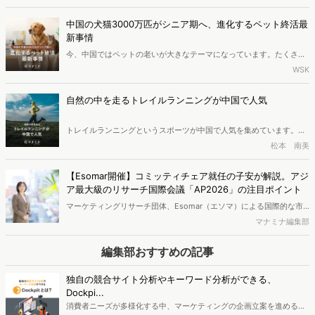
品が登場しており、「万物皆可抹茶（なんでも抹茶味にできる）」と
いう言葉ができるほどです。この記事では、このような抹茶人気の背
中国の犬猫3000万匹がシニア期へ、進化するペット終活最
景にある要因を紹介します。
新事情
今、中国ではペットの老いが大きなテーマになっています。たくさん
の犬や猫がシニア期を迎え、ペット業界もかわいがるだけのフェーズ
WSK
から、最期まで寄り添うケアへと変わってきました。ペット保険、フ
ードと健康管理、そしてペット葬儀。広がり続けるこの市場で、今最
自然の中を走るトレイルランニングが中国で人気
も注目されている変化をレポートします。
トレイルランニングというスポーツが中国で人気を集めています。
「トレイル」とは「未舗装路」を意味し、山道など自然の中を走るス
松本 南美
ポーツです。特に30代から40代の人々の間で人気を集めるこのスポ
ーツについて、ブームとなっている背景を紹介します。
【Esomar開催】コミッティチェア就任の子安が解説。アジ
ア最大級のリサーチ国際会議「AP2026」の注目ポイント
マーケティングリサーチ団体、Esomar（エソマ）による国際的な市
場調査・インサイトの祭典「ESOMAR Asia Pacific 2026 in
マナミナ編集部
Tokyo（以下、AP2026）」が2026年5月27日〜29日に東京で開催さ
れます。リサーチにまつわる世界の最新情勢にキャッチアップできる
編集部おすすめの記事
貴重な機会となり、特に生成AIに関するレポートが多くを占めている
といいます。同イベントのコミッティチェアに就任したヴァリューズ
独自の競合サイト分析やキーワード分析ができる、
の子安亜紀子に、「AP2026」で注目すべきポイントについて聞きま
Dockpi...
した。
消費者ニーズが多様化する中、マーケティングの企画立案を進める上