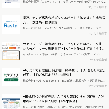
株式会社電通プロモーションは、食品スーパーの約60万件のID-POS
データと生活者の定性データをAIで分析し、購買行動の特徴に基づい
マナミナ編集部
た8つのショッパークラスターを特定しました。これにより購買時点
における生活者の意識や行動背景の把握が可能となり、リテールプロ
電通、テレビ広告分析ダッシュボード「Rasta!」を機能拡
モーションにおけるプランニングの高速化と高精度化を実現できると
充し、放送局へ提供開始
いいます。
株式会社電通は、全国約1700万人規模のテレビ個人視聴データと、独
自の大規模生活者意識調査データを掛け合わせて、テレビ広告のデー
マナミナ編集部
タ集計や広告効果の分析ができるダッシュボード「Rasta!
（Resourceful Analysis System of TV Audience：ラスタ）」の機能
ヴァリューズ、消費者行動データをもとにAIがデータ抽出
を拡充し、放送局への提供を開始したことを発表しました。
から分析・マーケ戦略策定・レポート作成まで実行する
「Dockpit AIエージェント」を提供開始
インターネット行動ログ分析によるマーケティング調査・コンサルテ
ィングサービスを提供する株式会社ヴァリューズは、国内最大規模
マナミナ編集部
250万人のWeb行動ログデータを基盤としたマーケティングリサーチ
エンジン「Dockpit（ドックピット）」の新機能として、AIが市場分
AIっぽくても信頼低下は1割、約半数は『問い合わせ意欲が
析から仮説構築、レポート作成までを自律的にサポートする
低下』【TWOSTONE&Sons調査】
「Dockpit AIエージェント」の提供を開始いたしました。
株式会社TWOSTONE&Sonsは、BtoB商材の比較検討・発注業務に携
わる担当者を対象に、コンテンツのAIっぽさに関する意識調査を実施
マナミナ編集部
し、結果を公開しました。
AI検索時代の購買導線、AIで知りSNSや検索で確認 AI利
用者の57.2％が購入経験【TaTap調査】
株式会社TaTapは、全国20〜49歳の男女を対象に、AI検索の利用実態