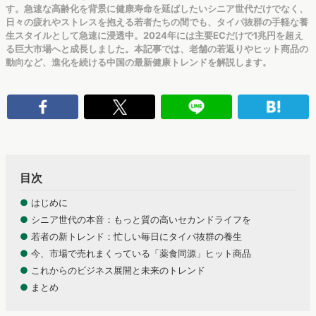
す。急速な高齢化を背景に健康寿命を延ばしたいシニア世代だけでなく、
日々の疲れやストレスを抱える若者たちの間でも、タイパ抜群の手軽な養
生スタイルとして急速に浸透中。2024年には主要ECだけで1兆円を超え
る巨大市場へと成長しました。本記事では、老舗の若返りやヒット商品の
動向など、進化を続ける中国の最新健康トレンドを解説します。
目次
●
はじめに
●
シニア世代の本音：もっと質の高いセカンドライフを
●
若者の新トレンド：忙しい毎日にタイパ抜群の養生
●
今、市場で売れまくっている「薬食同源」ヒット商品
●
これからのビジネス展開と未来のトレンド
●
まとめ