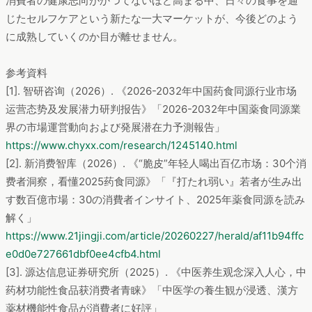
消費者の健康志向がかつてないほど高まる中、日々の食事を通
じたセルフケアという新たな一大マーケットが、今後どのよう
に成熟していくのか目が離せません。
参考資料
[1]. 智研咨询（2026）. 《2026-2032年中国药食同源行业市场
运营态势及发展潜力研判报告》「2026-2032年中国薬食同源業
界の市場運営動向および発展潜在力予測報告」
https://www.chyxx.com/research/1245140.html
[2]. 新消费智库（2026）. 《“脆皮”年轻人喝出百亿市场：30个消
费者洞察，看懂2025药食同源》「『打たれ弱い』若者が生み出
す数百億市場：30の消費者インサイト、2025年薬食同源を読み
解く」
https://www.21jingji.com/article/20260227/herald/af11b94ffc
e0d0e727661dbf0ee4cfb4.html
[3]. 源达信息证券研究所（2025）. 《中医养生观念深入人心，中
药材功能性食品获消费者青睐》「中医学の養生観が浸透、漢方
薬材機能性食品が消費者に好評」