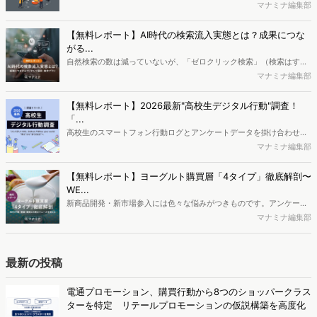
で、競合分析や消費者分析の重要性がより高まっています。Web行動
マナミナ編集部
ログ分析ツール「Dockpit（ドックピット）」では、消費者Web行動
データを活用し、Web上の消費者行動を起点とした競合サイト分析や
【無料レポート】AI時代の検索流入実態とは？成果につな
消費者分析が可能です。今回はDockpitならではの利便性の高い機能
がる...
や活用方法を解説します。
自然検索の数は減っていないが、「ゼロクリック検索」（検索はする
がページには流入しない）の割合が増加しているのが、AI時代の検索
マナミナ編集部
流入の現状と言われています。では、その要因はどのようなことなの
か、また、要因を理解した上で、成果に確実につながるコンテンツを
【無料レポート】2026最新"高校生デジタル行動"調査！
制作するにはどうするべきなのでしょうか。本レポートはこのような
「...
疑問をお抱えのSEO・Webマーケティングご担当者様におすすめの内
高校生のスマートフォン行動ログとアンケートデータを掛け合わせ、
容となっています。※本レポートは記事のフォームから無料でダウン
最新の若年層（高校生）におけるデジタル行動実態やSNSの利用傾向
マナミナ編集部
ロードできます。
に関する分析をおこないました。iPhone3GSの登場から十数年が経
ち、スマートフォンを取り巻く環境が成熟するなか、新興SNSの台頭
【無料レポート】ヨーグルト購買層「4タイプ」徹底解剖〜
により高校生のデジタルライフスタイルは新たな変化を見せていま
WE...
す。※資料は記事内の入力フォームより、ダウンロードいただけま
新商品開発・新市場参入には色々な悩みがつきものです。アンケート
す。
調査を実施しても、購買実態が不透明、新商品の受容性も判断しきれ
マナミナ編集部
ないなど、詰めきれない問題もあるかと思います。そこで本レポート
で提案するのが、「WEB行動・意識・購買の3視点」を活用し、どの
ようにして市場理解をしていけるのか、現状の既発商品のセグメント
最新の投稿
で相性の良いターゲットはどこかを明らかにするという調査手法で
す。新商品開発関連担当者様・マーケティング担当者様向け必見のレ
電通プロモーション、購買行動から8つのショッパークラス
ポートとなっています。※本レポートは記事のフォームから無料でダ
ターを特定 リテールプロモーションの仮説構築を高度化
ウンロードできます。