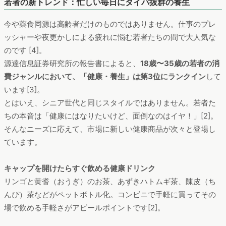
若者の新トレンド：忙しい毎日にタイパ抜群の養生
今や薬食同源は高齢者だけのものではありません。仕事のプレ
ッシャーや夜更かしによる疲れに悩む若者たちの間で大人気な
のです [4]。
源達信息証券研究所の報告書によると、
18歳〜35歳の若者の消
費ジャンルにおいて、「健康・養生」は第3位にランクイン
して
います[3]。
とはいえ、シニア世代と同じスタイルではありません。若者た
ちの本音は「健康にはなりたいけど、面倒なのはイヤ！」[2]。
そんなニーズに応えて、市場に新しい健康商品が次々と登場し
ています。
キャップを開けたらすぐ飲める健康ドリンク
リンゴと黄耆（おうぎ）のお茶、あずきハトムギ茶、陳皮（ち
んぴ）茶などがペットボトル化。コンビニで手軽に買ってその
場で飲める手軽さがアピールポイントです[2]。