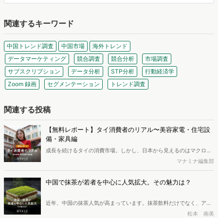
関連するキーワード
中国トレンド調査
中国市場
海外トレンド
データマーケティング
競合調査
競合分析
市場調査
サブスクリプション
データ分析
STP分析
行動経済学
Zoom 録画
セグメンテーション
トレンド調査
関連する投稿
【無料レポート】タイ消費者のリアル〜美容家電・住宅設
備・家具編
成⻑を続けるタイの消費市場。しかし、⽇本から⾒えるのはマクロ統
計や店頭の⾵景までで、消費者が家の中で実際に何を使い、何にこだ
マナミナ編集部
わって暮らしているかは⾒えにくいのが実情です 。本レポートでは、
美容家電・キッチン・家具の3 領域にフォーカスし、2 つのアンケー
中国で抹茶が若者を中心に人気拡大。その魅力は？
トと投稿写真の分析により、タイの暮らしの実態を調査しました。※
本レポートは記事のフォームから無料でダウンロードできます。
近年、中国の抹茶人気が高まっています。抹茶飲料だけでなく、アイ
ス、ジェラート、チョコ、ラテ、お酒など数えきれないほどの抹茶商
松本 南美