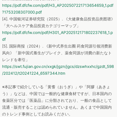
https://pdf.dfcfw.com/pdf/H3_AP202507221713654659_1.pdf
?1753208307000.pdf
[4]. 中国银河证券研究院（2025）. 《大健康食品投资品类图谱》
「大ヘルスケア食品投資カテゴリーマップ」
https://pdf.dfcfw.com/pdf/H301_AP202512171802237618_1.p
df
[5]. 国际商报（2024）. 《新中式养生出圈 药食同源引领消费新
风向》「新中国式養生がブレイク、薬食同源が消費の新たなト
レンドを牽引」
https://swt.fujian.gov.cn/xxgk/jgzn/jgcs/dzswhxxhc/gzdt_598
/202412/t20241224_6597344.htm
※本記事で紹介している「黄耆（おうぎ）」や「阿膠（あきょ
う）」などは、中国では一般的な健康食材ですが、日本国内の
食薬区分では「医薬品」に分類されており、一般の食品として
流通・販売することは認められていません。あくまで中国国内
のトレンド事例としてお読みください。