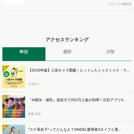
と、AIで知った商品をどこで確かめているかを調査し、結果を公開し
マナミナ編集部
ました。
アクセスランキング
昨日
週間
月間
1
【2025年版】人気キャラ図鑑｜ヒットしたミャクミャク・ラ...
平本寧々
2
『AI彼女・彼氏』急拡大で200万人超が利用！注目アプリ5...
新藤 英俊
3
"スナ系女子"ってどんな人？SNIDEL愛用者3タイプと選...