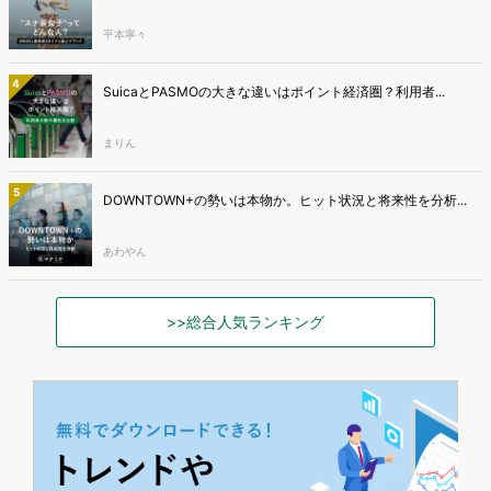
平本寧々
4
SuicaとPASMOの大きな違いはポイント経済圏？利用者...
まりん
5
DOWNTOWN+の勢いは本物か。ヒット状況と将来性を分析...
あわやん
>>総合人気ランキング