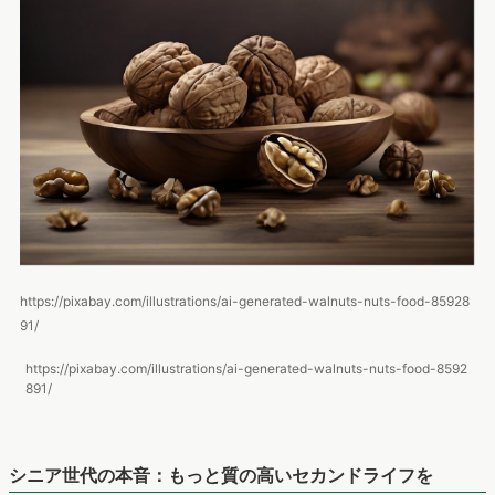
https://pixabay.com/illustrations/ai-generated-walnuts-nuts-food-85928
91/
https://pixabay.com/illustrations/ai-generated-walnuts-nuts-food-8592
891/
シニア世代の本音：もっと質の高いセカンドライフを