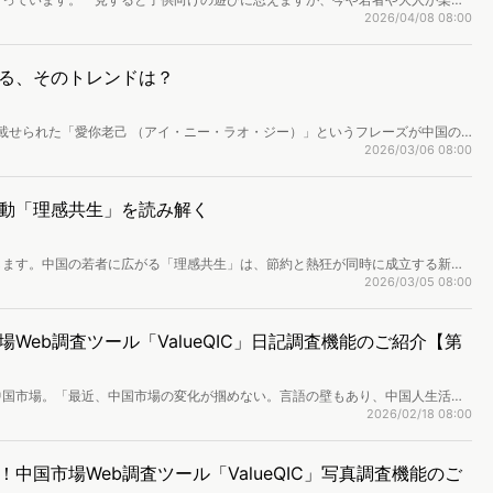
議な趣味”ランキングのTop10に入るほどです。この記事では、アイロンビーズには
2026/04/08 08:00
に楽しまれているのかを紹介します。
る、そのトレンドは？
稿に載せられた「愛你老己 （アイ・ニー・ラオ・ジー）」というフレーズが中国の
自身へ大切にしているよと呼びかける、短いながらも現代の若者の価値観を反映
2026/03/06 08:00
どのような影響を与えているのでしょうか。この記事では 、「愛你老己」とい
れた消費トレンドを紹介します。
動「理感共生」を読み解く
します。中国の若者に広がる「理感共生」は、節約と熱狂が同時に成立する新し
がかりに、なぜ日常支出には極端に慎重でありながら、体験や感情価値には大胆
2026/03/05 08:00
志向、補償的コントロールといった社会や心理的背景を整理し、この行動が中国
いかに変えつつあるのかを探ります。
Web調査ツール「ValueQIC」日記調査機能のご紹介【第
中国市場。「最近、中国市場の変化が掴めない。言語の壁もあり、中国人生活者
多く耳にします。Web調査ツール「ValueQIC（ヴァリュークイック）」な
2026/02/18 08:00
間分のモニタリング結果をご提供することが可能です。第6回は、日記調査機能
中国市場Web調査ツール「ValueQIC」写真調査機能のご