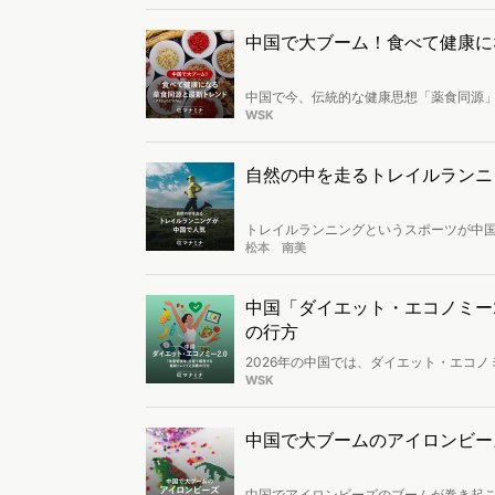
中国で大ブーム！食べて健康に
中国で今、伝統的な健康思想「薬食同源
いシニア世代だけでなく、日々の疲れや
WSK
速に浸透中。2024年には主要ECだけ
品の動向など、進化を続ける中国の最新
自然の中を走るトレイルランニ
トレイルランニングというスポーツが中
然の中を走るスポーツです。特に30代か
松本 南美
背景を紹介します。
中国「ダイエット・エコノミー
の行方
2026年の中国では、ダイエット・エコ
理年」プロジェクトを経て、国民の意識
WSK
春節後の爆発的な需要を背景に、タイパを
牽引する最新の消費トレンドを詳説。変
るためのヒントを提示します。
中国で大ブームのアイロンビー
中国でアイロンビーズのブームが巻き起