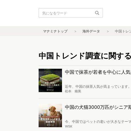
マナミナトップ
海外データ
中国トレ
中国トレンド調査に関す
中国で抹茶が若者を中心に人気
近年、中国の抹茶人気が高まっています
ないほどの抹茶商品が登場しており、「
松本 南美
記事では、このような抹茶人気の背景に
中国の犬猫3000万匹がシニ
今、中国ではペットの老いが大きなテー
るだけのフェーズから、最期まで寄り添
WSK
儀。広がり続けるこの市場で、今最も注