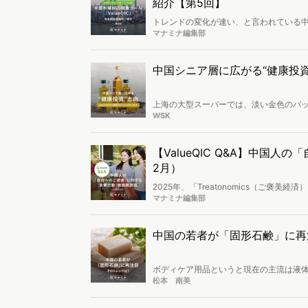
紹介【第5回】
トレンドの変化が速い、と言われている
の考え方がよくわからない。」という声も
マナミナ編集部
ル「ValueQIC（ヴァリュークイック
することが可能です。第5回は、写真調査
中国シニア層に広がる“健康投資
上海の大型スーパーでは、淡い金色のパッ
元（約6,500円）という高価格にもかか
WSK
ルグリセロール（DAG）を含む高付加価
ドとして注目を集めています。
【ValueQIC Q&A】中国
2月）
2025年、「Treatonomics（ご褒美
分にはそれだけの価値がある」という心
マナミナ編集部
く見られています。本レポートでは、新
費」に関する最新トレンドを把握、性別
料でダウンロードいただけます。
中国の若者が「固形石鹸」に再
ボディケア用品というと現在の主流は液
います。その背景には 、例えば、さまざ
松本 南美
ても単に洗浄力などボディケアの側面だ
この記事では、固形石鹸の消費が拡大し