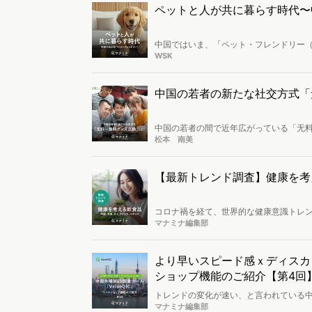
ペットと人が共に暮らす時代〜
中国ではいま、「ペット・フレンドリー
関からオンラインプラットフォームまで
WSK
この記事では、拡大を続ける中国のペッ
しいテクノロジーの動きをたどっていき
中国の若者の新たな社交方式「
中国の若者の間で近年広がっている「无
葉は、コンサート、音楽フェス、映画祭
松本 南美
ンたちが自作したグッズを無料で交換・
背景と共に人々がどんなグッズをどのよ
【最新トレンド調査】健康を考
コロナ禍を経て、世界的な健康意識トレ
多く見られます。本レポートでは、中国
マナミナ編集部
レンドに対してデスクリサーチを基に調
た。海外消費者のニーズや価値観を把握
末尾のフォームから無料でダウンロード
より早いスピード感ｘディスカッ
ショップ機能のご紹介【第4回
トレンドの変化が速い、と言われている
の考え方がよくわからない。」というのも
マナミナ編集部