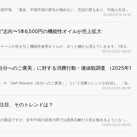
中国市場。「最近、中国市場の変化が掴めない。言語の壁もあり、中国人生活者
多く耳にします。従来の調査には1ヶ月以上の時間が必要ですが、Web調査ツー
2026/01/14 15:37
）」なら、定量調査に加え、写真や動画を介して、迅速に、中国人の実態調査を実施
機能の特徴を事例とともにご紹介します。
”志向〜1本6,500円の機能性オイルが売上拡大
ケージが目を引く機能性食用オイルが、次々と棚から消えていきます。1本300
わらず、購入しているのは主に60〜70代のシニア層です。近年、中国ではジアシ
2025/12/25 08:00
値オイルの需要が高まり、“健康への投資”を重視するシニア消費の新しいトレン
人の「自分へのご褒美」に対する消費行動・価値観調査 （2025年1
経済）」や「Self-Reward（自分へのご褒美）」という消費トレンドが台頭し、「自
理や「頑張る自分を労わるためのラグジュアリー」を肯定する消費が世界中で広
2025/12/25 08:00
しいものへの反応が速く流行の変遷も早い中国人に着目し、「自分へのご褒美消
・世代別の消費傾向を調査しました。※本レポートは記事末尾のフォームから無
注目、そのトレンドは？
体の製品ですが、近年中国の若者の間では固形石鹸が人気を集めるようになって
まな市場において情緒的な消費トレンドが成長している中、石鹸のニーズにおい
2025/12/24 08:00
けでなく、感情的な価値をもたらす側面へと広がっていることが挙げられます。
ている要因とその様子を紹介します。