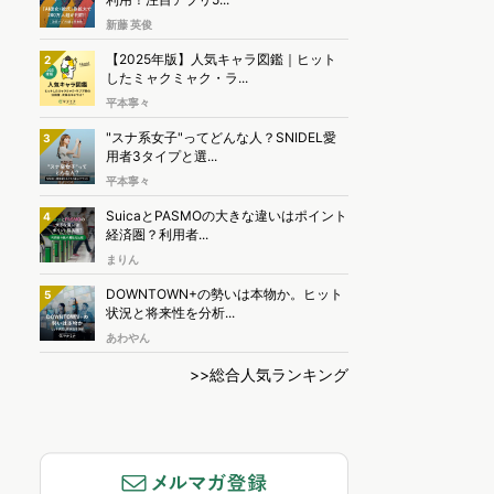
新藤 英俊
【2025年版】人気キャラ図鑑｜ヒット
2
したミャクミャク・ラ...
平本寧々
"スナ系女子"ってどんな人？SNIDEL愛
3
用者3タイプと選...
平本寧々
SuicaとPASMOの大きな違いはポイント
4
経済圏？利用者...
まりん
DOWNTOWN+の勢いは本物か。ヒット
5
状況と将来性を分析...
あわやん
>>総合人気ランキング