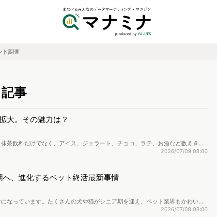
ンド調査
る記事
拡大。その魅力は？
。抹茶飲料だけでなく、アイス、ジェラート、チョコ、ラテ、お酒など数えきれ
万物皆可抹茶（なんでも抹茶味にできる）」という言葉ができるほどです。この
2026/07/09 08:00
ある要因を紹介します。
ア期へ、進化するペット終活最新事情
マになっています。たくさんの犬や猫がシニア期を迎え、ペット業界もかわいが
うケアへと変わってきました。ペット保険、フードと健康管理、そしてペット葬
2026/07/08 08:00
目されている変化をレポートします。