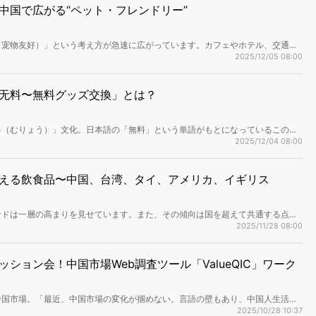
中国で広がる“ペット・フレンドリー”
（宠物友好）」という考え方が急速に広がっています。カフェやホテル、交通機
、人とペットが共に過ごすことを前提にしたサービスが次々と登場しています。
2025/12/05 08:00
ト市場と、その背景にある価値観の変化を中心に、ペットと共に過ごす空間や新
ます。
无料〜無料グッズ交換」とは？
料（むりょう）」文化。日本語の「無料」という単語がもとになっているこの言
、ミュージカルなどといったオフラインのリアルなイベントの場において、ファ
2025/12/04 08:00
配布する現象のことを指します。この記事ではこの独特な文化を深堀りし、その
うに交換してこの体験から何を得ているのかを紹介します。
える飲食品〜中国、台湾、タイ、アメリカ、イギリス
ンドは一層の高まりを見せています。また、その傾向は国を超えて共通する点が
、台湾、タイ、アメリカ、イギリスにフォーカスし、各国ごとの健康×飲食品ト
2025/11/28 08:00
査。世界的に共通して見られる最新トレンドと、各国ごとの特徴を分析しまし
し、インバウンド戦略にご活用頂ける内容となっています。※本レポートは記事
いただけます。
ション会！中国市場Web調査ツール「ValueQIC」ワーク
】
中国市場。「最近、中国市場の変化が掴めない。言語の壁もあり、中国人生活者
多く耳にします。従来の調査には1ヶ月以上の時間が必要ですが、Web調査ツー
2025/10/28 10:37