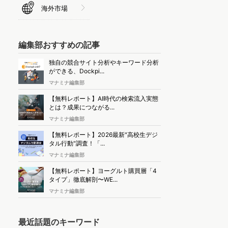
海外市場
編集部おすすめの記事
独自の競合サイト分析やキーワード分析
ができる、Dockpi...
マナミナ編集部
【無料レポート】AI時代の検索流入実態
とは？成果につながる...
マナミナ編集部
【無料レポート】2026最新"高校生デジ
タル行動"調査！「...
マナミナ編集部
【無料レポート】ヨーグルト購買層「4
タイプ」徹底解剖〜WE...
マナミナ編集部
最近話題のキーワード