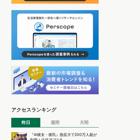
アクセスランキング
昨日
週間
月間
『AI彼女・彼氏』急拡大で200万人超が
1
利用！注目アプリ5...