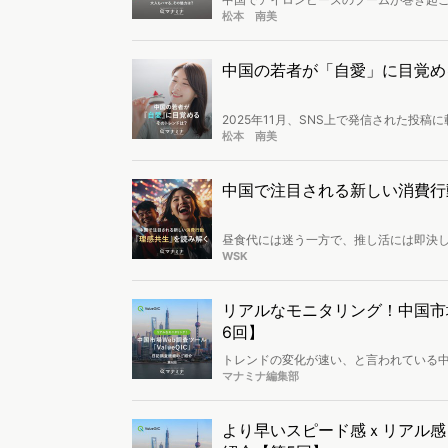
む趣味になっており、2025年の “不思
松本 南美
どのような魅力があり、人々にどのよう
中国の若者が「自愛」に目覚め
2025年11月、SNS上で発信された投
若者たちの間に広がり始めました。自分
松本 南美
したこの言葉は、彼らの生活や消費行動に
う言葉が生まれた背景やそれに伴い生ま
中国で注目される新しい消費行
昼食代には迷う一方で、推し活には即決
い消費合理性です。本稿はこの概念を手
WSK
に投資するのかを分析。将来不安や長期
の消費市場とマーケティング競争の軸を
リアルなモニタリング！中国市場
6回】
トレンドの変化が速い、と言われている
の生活実態がよくわからない。」という声も
マナミナ編集部
ら、日記形式の調査を通じて、最大14日
の特徴を事例とともにご紹介します。
より早いスピード感ｘリアル感！