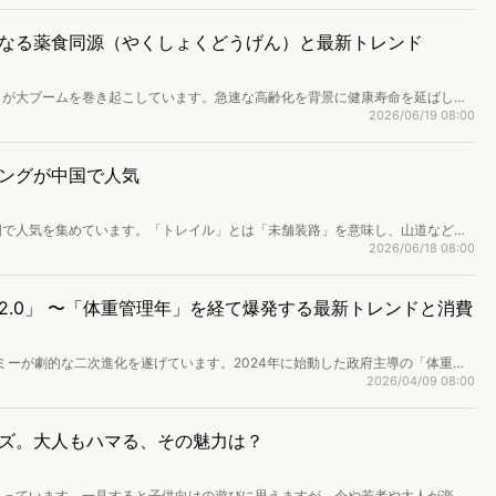
なる薬食同源（やくしょくどうげん）と最新トレンド
」が大ブームを巻き起こしています。急速な高齢化を背景に健康寿命を延ばした
ストレスを抱える若者たちの間でも、タイパ抜群の手軽な養生スタイルとして急
2026/06/19 08:00
で1兆円を超える巨大市場へと成長しました。本記事では、老舗の若返りやヒット商
健康トレンドを解説します。
ングが中国で人気
国で人気を集めています。「トレイル」とは「未舗装路」を意味し、山道など自
ら40代の人々の間で人気を集めるこのスポーツについて、ブームとなっている
2026/06/18 08:00
2.0」 〜「体重管理年」を経て爆発する最新トレンドと消費
ノミーが劇的な二次進化を遂げています。2024年に始動した政府主導の「体重管
はダイエットから全天候型のライフスタイルへと進化しています。本記事では、
2026/04/09 08:00
重視した「機能性食品のスナック化」や、小紅書（RED）等のコンテンツECが
容する中国若年層の心理を読み解き、日本企業が中国の巨大な健康市場を攻略す
ズ。大人もハマる、その魅力は？
こっています。一見すると子供向けの遊びに思えますが、今や若者や大人が楽し