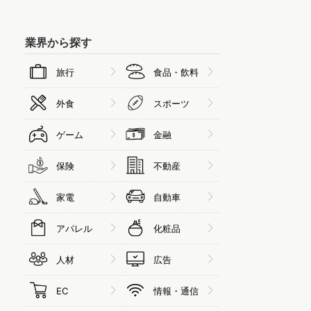
業界から探す
旅行
食品・飲料
外食
スポーツ
ゲーム
金融
保険
不動産
家電
自動車
アパレル
化粧品
人材
広告
EC
情報・通信