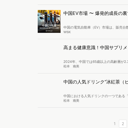
ル「ValueQIC（ヴァリュークイック
ことが可能です。 第4回は、ワークショ
中国EV市場 〜 爆発的成長の
中国の電気自動車（EV）市場は、販売台
しく、「誰でもEVを買える時代」が到来
WSK
よる収益悪化、生産過剰による中小メー
進行しています。本記事では、この急成
高まる健康意識！中国サプリメ
2024年、中国では65歳以上の高齢層が
生活の質を追求する動きが重なる中、高
松本 南美
動向と注目製品を紹介します。
中国の人気ドリンク“冰紅茶（
中国における人気ドリンクの一つである
トボトル飲料がよく見られます。暑い時
松本 南美
がつく製品が急速に増えており、市場に
気商品と共に紹介します。
1
2