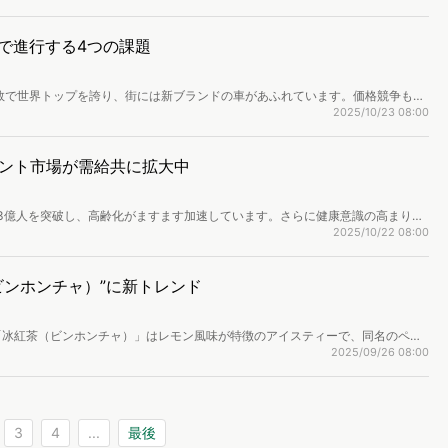
）」なら、定量調査のほかに、動画を介して、迅速に、中国人の実態調査を実施する
ップ機能の特徴を事例とともにご紹介します。
裏で進行する4つの課題
数で世界トップを誇り、街には新ブランドの車があふれています。価格競争も激
したかのように見えます。しかし、その華やかな表舞台の裏では、値下げ合戦に
2025/10/23 08:00
カーの淘汰、中古市場の急拡大、そしてバッテリー寿命という深刻な課題が同時
長市場を揺るがす4つの課題を整理し、今後の行方を探ります。
ント市場が需給共に拡大中
2.3億人を突破し、高齢化がますます加速しています。さらに健康意識の高まりや
まってきた需要の一つがサプリメントです。この記事では、サプリメントの市場
2025/10/22 08:00
ビンホンチャ）”に新トレンド
「冰紅茶（ビンホンチャ）」はレモン風味が特徴のアイスティーで、同名のペッ
期の夏バテ対策にピッタリなこの飲料ですが、近年は「冰茶（ビンチャ）」と名
2025/09/26 08:00
多様化の傾向が見られます。この記事では、「冰紅茶」及び「冰茶」の動向を人
3
4
...
最後