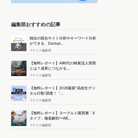
編集部おすすめの記事
独自の競合サイト分析やキーワード分析
ができる、Dockpi...
マナミナ編集部
【無料レポート】AI時代の検索流入実態
とは？成果につながる...
マナミナ編集部
【無料レポート】2026最新"高校生デジ
タル行動"調査！「...
マナミナ編集部
【無料レポート】ヨーグルト購買層「4
タイプ」徹底解剖〜WE...
マナミナ編集部