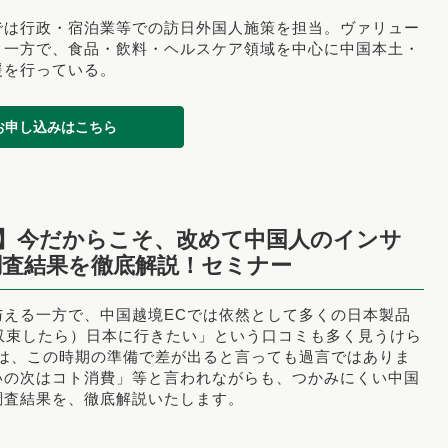
では行政・宿泊業等での訪日外国人施策を担当。
ヴァリュー
う一方で、
食品・飲料・ヘルスケア領域を中心に中国本土・
援を行っている。
お申し込みはこちら
開催】今だからこそ、改めて中国人のインサ
査結果を徹底解説！セミナー
与える一方で、中国越境ECでは依然として多くの日本製品
収束したら）日本に行きたい」という口コミも多く見うけら
策は、この時期の準備で差が出ると言っても過言ではありま
いの次はコト消費」等と言われながらも、
つかみにくい中国
調査結果を、徹底解説いたします。