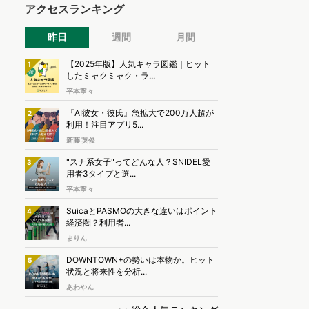
アクセスランキング
昨日
週間
月間
【2025年版】人気キャラ図鑑｜ヒット
1
したミャクミャク・ラ...
平本寧々
『AI彼女・彼氏』急拡大で200万人超が
2
利用！注目アプリ5...
新藤 英俊
"スナ系女子"ってどんな人？SNIDEL愛
3
用者3タイプと選...
平本寧々
SuicaとPASMOの大きな違いはポイント
4
経済圏？利用者...
まりん
DOWNTOWN+の勢いは本物か。ヒット
5
状況と将来性を分析...
あわやん