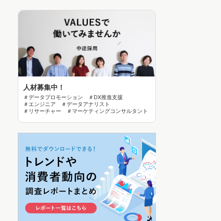
人材募集中！
＃データプロモーション ＃DX推進支援
＃エンジニア ＃データアナリスト
＃リサーチャー ＃マーケティングコンサルタント