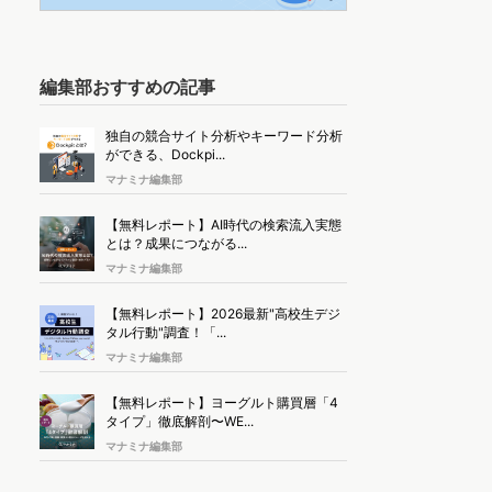
編集部おすすめの記事
独自の競合サイト分析やキーワード分析
ができる、Dockpi...
マナミナ編集部
【無料レポート】AI時代の検索流入実態
とは？成果につながる...
マナミナ編集部
【無料レポート】2026最新"高校生デジ
タル行動"調査！「...
マナミナ編集部
【無料レポート】ヨーグルト購買層「4
タイプ」徹底解剖〜WE...
マナミナ編集部