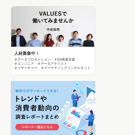
人材募集中！
＃データプロモーション ＃DX推進支援
＃エンジニア ＃データアナリスト
＃リサーチャー ＃マーケティングコンサルタント