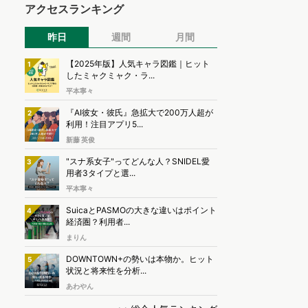
アクセスランキング
昨日
週間
月間
【2025年版】人気キャラ図鑑｜ヒット
1
したミャクミャク・ラ...
平本寧々
『AI彼女・彼氏』急拡大で200万人超が
2
利用！注目アプリ5...
新藤 英俊
"スナ系女子"ってどんな人？SNIDEL愛
3
用者3タイプと選...
平本寧々
SuicaとPASMOの大きな違いはポイント
4
経済圏？利用者...
まりん
DOWNTOWN+の勢いは本物か。ヒット
5
状況と将来性を分析...
あわやん