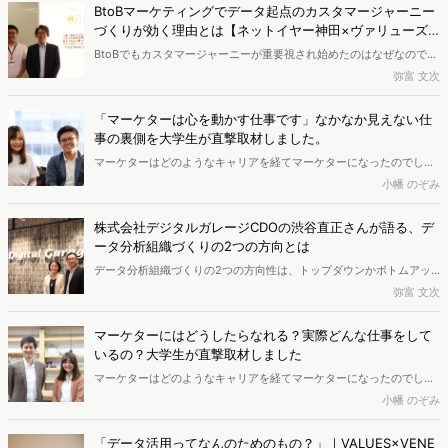
生・小幡がインタビューしていく連載の第3回です。今回は、株式会
BtoBマーケティングでデータ起点のカスタマージャーニー
社ディノス・セシールでEC責任者を務める石川森生さんにお話しを聞
づくりが効く理由とは【ネットイヤー神田×ヴァリューズ
きました。
宇都宮】
BtoBでもカスタマージャーニーが重要視され始めたのはなぜなのでし
ょうか。BtoBマーケティングにおけるカスタマージャーニー活用の理
弥富 文次
由を探るため、ネットイヤー社の神田さんとヴァリューズ社の宇都宮
さんの対談模様を取材しました。
「マーケターは心を動かす仕事です」なかなか見えない仕
事の裏側を大学生が直撃取材しました。
マーケターはどのようなキャリアを経てマーケターになったのでしょ
うか？ そして実際どんな仕事をしているのでしょうか。学生から見
小幡 のぞみ
たら詳しくは分からないことも多い「マーケター」に、現役の大学
生・おばたがインタビューしていく連載の第二回です。今回は、マー
株式会社デジタルガレージCDOの渋谷直正さんが語る、デ
ケティングリサーチ＆コンサルティングの会社「ヴァリューズ」で働
ータ分析組織づくりの2つの方向とは
く岩村さんにお話しを聞きました。
データ分析組織づくりの2つの方向性は、トップダウンかボトムアッ
プか。日本航空（JAL）にて10年間データ分析に携わり、現在は株式
弥富 文次
会社デジタルガレージにてCDO（チーフ・データ・オフィサー）を務
める渋谷直正さんが語ります。
マーケターにはどうしたらなれる？実際どんな仕事をして
いるの？大学生が直撃取材しました
マーケターはどのようなキャリアを経てマーケターになったのでしょ
うか？ そして実際どんな仕事をしているのでしょうか。学生から見
小幡 のぞみ
たら詳しくは分からないことも多い「マーケター」に、現役の大学
生・おばたがインタビューしていく連載を始めます。今回は、マーケ
「データ活用ってなんのためのもの？」｜VALUES×VENE