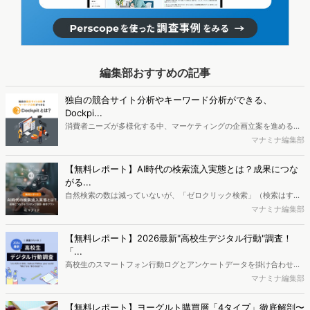
編集部おすすめの記事
独自の競合サイト分析やキーワード分析ができる、
Dockpi...
消費者ニーズが多様化する中、マーケティングの企画立案を進める上
で、競合分析や消費者分析の重要性がより高まっています。Web行動
マナミナ編集部
ログ分析ツール「Dockpit（ドックピット）」では、消費者Web行動
データを活用し、Web上の消費者行動を起点とした競合サイト分析や
【無料レポート】AI時代の検索流入実態とは？成果につな
消費者分析が可能です。今回はDockpitならではの利便性の高い機能
がる...
や活用方法を解説します。
自然検索の数は減っていないが、「ゼロクリック検索」（検索はする
がページには流入しない）の割合が増加しているのが、AI時代の検索
マナミナ編集部
流入の現状と言われています。では、その要因はどのようなことなの
か、また、要因を理解した上で、成果に確実につながるコンテンツを
【無料レポート】2026最新"高校生デジタル行動"調査！
制作するにはどうするべきなのでしょうか。本レポートはこのような
「...
疑問をお抱えのSEO・Webマーケティングご担当者様におすすめの内
高校生のスマートフォン行動ログとアンケートデータを掛け合わせ、
容となっています。※本レポートは記事のフォームから無料でダウン
最新の若年層（高校生）におけるデジタル行動実態やSNSの利用傾向
マナミナ編集部
ロードできます。
に関する分析をおこないました。iPhone3GSの登場から十数年が経
ち、スマートフォンを取り巻く環境が成熟するなか、新興SNSの台頭
【無料レポート】ヨーグルト購買層「4タイプ」徹底解剖〜