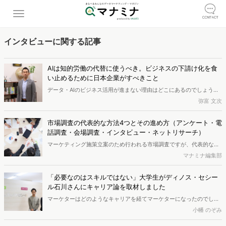
インタビューに関する記事
AIは知的労働の代替に使うべき。ビジネスの下請け化を食
い止めるために日本企業がすべきこと
データ・AIのビジネス活用が進まない理由はどこにあるのでしょう
か。企業のAI活用コンサルを行う、株式会社FUTURE VALUES
弥富 文次
INTELLIGENCE代表の萩原静厳さんは、その理由を「ビジネスサイド
とデータ分析サイドの溝がある」からだと話します。必要性が高まっ
市場調査の代表的な方法4つとその進め方（アンケート・電
ているAIのビジネス活用について、マナミナ編集部は萩原さんに取材
話調査・会場調査・インタビュー・ネットリサーチ）
しました。
マーケティング施策立案のため行われる市場調査ですが、代表的な手
法としてアンケート調査、電話調査、会場調査、インタビュー調査、
マナミナ編集部
ネットリサーチを取り上げます。調査目的や回答数の規模、予算など
からどの手法を選択するか決定しますが、本記事ではそれぞれの手法
「必要なのはスキルではない」大学生がディノス・セシー
の特徴と進め方について説明します。
ル石川さんにキャリア論を取材しました
マーケターはどのようなキャリアを経てマーケターになったのでしょ
うか？ そして実際どんな仕事をしているのでしょうか。学生から見
小幡 のぞみ
たら詳しくは分からないことも多い「マーケター」に、現役の大学