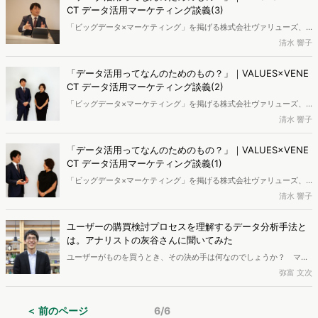
ティングリサーチ＆コンサルティングの会社「ヴァリューズ」で働く
CT データ活用マーケティング談義(3)
とらさんにお話しを聞きました。
「ビッグデータ×マーケティング」を掲げる株式会社ヴァリューズ、
「データドリブンマーケティング」を掲げるヴェネクト株式会社。マ
清水 響子
ーケティングでのデータ活用が注目されるなか、国内有数のデータ分
析手法を持つ両社のキーマン同士の対談が実現。最終回の第3回は顧
「データ活用ってなんのためのもの？」｜VALUES×VENE
客のインサイトをもとにマーケティング戦略を設計するメソッドにつ
CT データ活用マーケティング談義(2)
いてうかがいました。
「ビッグデータ×マーケティング」を掲げる株式会社ヴァリューズ、
「データドリブンマーケティング」を掲げるヴェネクト株式会社。マ
清水 響子
ーケティングでのデータ活用が注目されるなか、国内有数のデータ分
析手法を持つ両社のキーマン同士の対談が実現。第2回はマーケティ
「データ活用ってなんのためのもの？」｜VALUES×VENE
ングフェイズごとにどのようなデータを活用されているのか、具体的
CT データ活用マーケティング談義(1)
な事例をもとに対談が進みます。
「ビッグデータ×マーケティング」を掲げる株式会社ヴァリューズ、
「データドリブンマーケティング」を掲げるヴェネクト株式会社。マ
清水 響子
ーケティングでのデータ活用が注目されるなか、国内有数のデータ分
析手法を持つ両社のキーマン同士の対談が実現しました。
ユーザーの購買検討プロセスを理解するデータ分析手法と
は。アナリストの灰谷さんに聞いてみた
ユーザーがものを買うとき、その決め手は何なのでしょうか？ マー
ケティング担当者にとってそれは常に注視すべきポイントのはず。ユ
弥富 文次
ーザーの理解を深めれば、自ずとマーケティング戦略やプロモーショ
ン施策も決まっていくからです。こうしたマーケティングの中心的な
＜ 前のページ
6/6
課題である「ユーザー理解」のための調査をするのが、ヴァリューズ