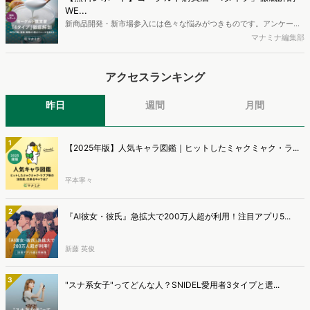
により高校生のデジタルライフスタイルは新たな変化を見せていま
WE...
す。※資料は記事内の入力フォームより、ダウンロードいただけま
新商品開発・新市場参入には色々な悩みがつきものです。アンケート
す。
調査を実施しても、購買実態が不透明、新商品の受容性も判断しきれ
マナミナ編集部
ないなど、詰めきれない問題もあるかと思います。そこで本レポート
で提案するのが、「WEB行動・意識・購買の3視点」を活用し、どの
アクセスランキング
ようにして市場理解をしていけるのか、現状の既発商品のセグメント
で相性の良いターゲットはどこかを明らかにするという調査手法で
す。新商品開発関連担当者様・マーケティング担当者様向け必見のレ
昨日
週間
月間
ポートとなっています。※本レポートは記事のフォームから無料でダ
ウンロードできます。
1
【2025年版】人気キャラ図鑑｜ヒットしたミャクミャク・ラ...
平本寧々
2
『AI彼女・彼氏』急拡大で200万人超が利用！注目アプリ5...
新藤 英俊
3
"スナ系女子"ってどんな人？SNIDEL愛用者3タイプと選...