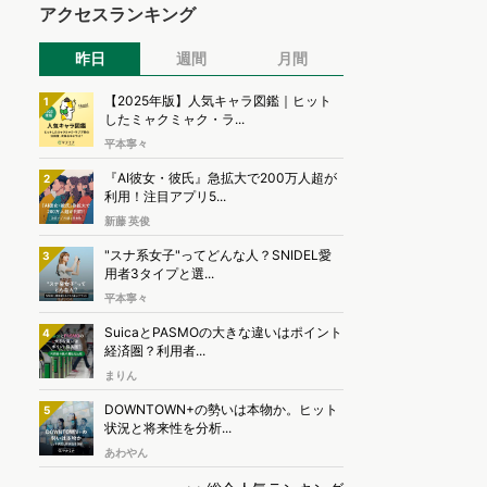
アクセスランキング
昨日
週間
月間
【2025年版】人気キャラ図鑑｜ヒット
1
したミャクミャク・ラ...
平本寧々
『AI彼女・彼氏』急拡大で200万人超が
2
利用！注目アプリ5...
新藤 英俊
"スナ系女子"ってどんな人？SNIDEL愛
3
用者3タイプと選...
平本寧々
SuicaとPASMOの大きな違いはポイント
4
経済圏？利用者...
まりん
DOWNTOWN+の勢いは本物か。ヒット
5
状況と将来性を分析...
あわやん