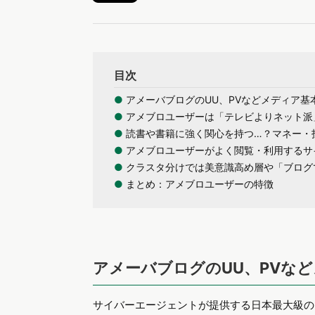
目次
●
アメーバブログのUU、PVなどメディア基
●
アメブロユーザーは「テレビよりネット派
●
読書や書籍に強く関心を持つ…？マネー・
●
アメブロユーザーがよく閲覧・利用するサ
●
クラスタ分けでは美意識高め層や「ブログ
●
まとめ：アメブロユーザーの特徴
アメーバブログのUU、PVな
サイバーエージェントが提供する日本最大級の