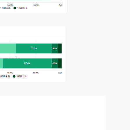
よる）
日本国内のママの約2人に1人がアメブロ（Ameba）を利用して
データとアンケート調査結果を用いて、アメブロユーザーが普段
てみます。「テレビ視聴時間」と、InstagramやTwitter、
をネット利用者全体と比較してみましょう。