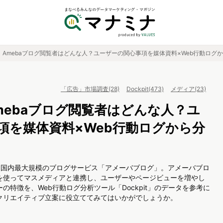
】Amebaブログ閲覧者はどんな人？ユーザーの関心事項を媒体資料×Web行動ログ
「広告」市場調査(28)
Dockpit(473)
メディア(23)
mebaブログ閲覧者はどんな人？ユ
項を媒体資料×Web行動ログから分
ある国内最大規模のブログサービス「アメーバブログ」。アメーバブロ
を使ってマスメディアと連携し、ユーザーやページビューを増やし
特徴を、Web行動ログ分析ツール「Dockpit」のデータを参考に
クリエイティブ立案に役立ててみてはいかがでしょうか。