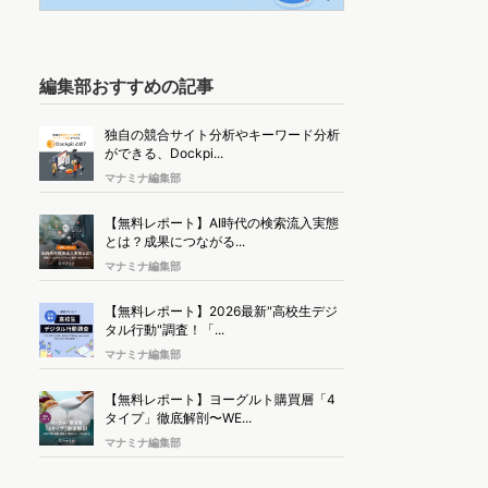
編集部おすすめの記事
独自の競合サイト分析やキーワード分析
ができる、Dockpi...
マナミナ編集部
【無料レポート】AI時代の検索流入実態
とは？成果につながる...
マナミナ編集部
【無料レポート】2026最新"高校生デジ
タル行動"調査！「...
マナミナ編集部
【無料レポート】ヨーグルト購買層「4
タイプ」徹底解剖〜WE...
マナミナ編集部