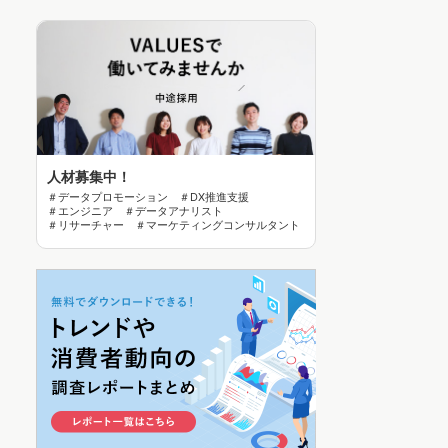
人材募集中！
＃データプロモーション ＃DX推進支援
＃エンジニア ＃データアナリスト
＃リサーチャー ＃マーケティングコンサルタント