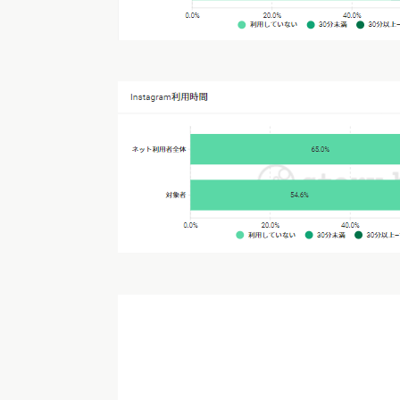
出典: https://stat.amebaad.jp
アメーバブログのママの規模（Ameba媒体資料に
既婚で子供を持つ女性の来訪者は718万人で、
いる計算となります。
次に、ヴァリューズが保有するWeb行動ログ
利用しているメディア・SNSに関するデータを調べ
動画アプリなどインターネット媒体の利用時間