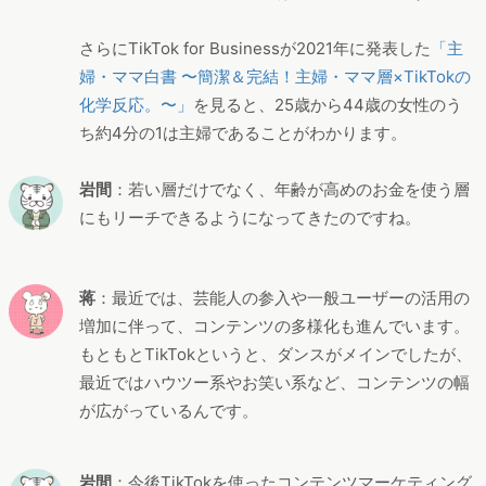
さらにTikTok for Businessが2021年に発表した
「主
婦・ママ白書 〜簡潔＆完結！主婦・ママ層×TikTokの
化学反応。〜」
を見ると、25歳から44歳の女性のう
ち約4分の1は主婦であることがわかります。
岩間
：若い層だけでなく、年齢が高めのお金を使う層
にもリーチできるようになってきたのですね。
蒋
：最近では、芸能人の参入や一般ユーザーの活用の
増加に伴って、コンテンツの多様化も進んでいます。
もともとTikTokというと、ダンスがメインでしたが、
最近ではハウツー系やお笑い系など、コンテンツの幅
が広がっているんです。
岩間
：今後TikTokを使ったコンテンツマーケティング