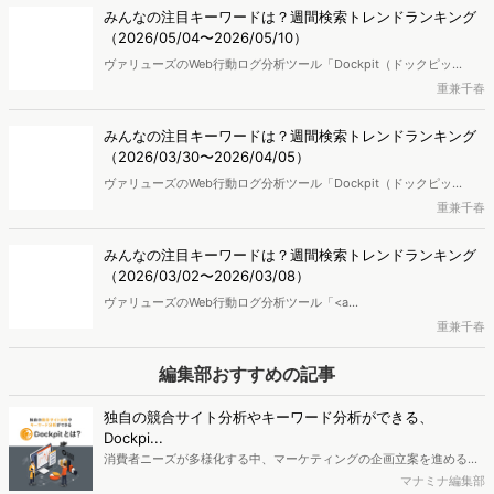
みんなの注目キーワードは？週間検索トレンドランキング
（2026/05/04〜2026/05/10）
ヴァリューズのWeb行動ログ分析ツール「Dockpit（ドックピッ
ト）」をもとに、週次の検索急上昇ワードランキングを作成し、トレ
重兼千春
ンドになっているキーワードを取り上げます。
みんなの注目キーワードは？週間検索トレンドランキング
（2026/03/30〜2026/04/05）
ヴァリューズのWeb行動ログ分析ツール「Dockpit（ドックピッ
ト）」をもとに、週次の検索急上昇ワードランキングを作成し、トレ
重兼千春
ンドになっているキーワードを取り上げます。
みんなの注目キーワードは？週間検索トレンドランキング
（2026/03/02〜2026/03/08）
ヴァリューズのWeb行動ログ分析ツール「<a
href="https://www.valuesccg.com/dockpit/" target="_blank">
重兼千春
<b>Dockpit（ドックピット）</a></b>」をもとに、週次の検索急上
昇ワードランキングを作成しました。 2026年3月2日〜3月8日の検索
編集部おすすめの記事
キーワードのトップ3は「ログイン」「WBC」「レシピ」です。ベネ
ズエラが初優勝を飾った「WBC」や3月8日の「国際女性デー」、
独自の競合サイト分析やキーワード分析ができる、
「皆既月食」などが注目されています。
Dockpi...
消費者ニーズが多様化する中、マーケティングの企画立案を進める上
で、競合分析や消費者分析の重要性がより高まっています。Web行動
マナミナ編集部