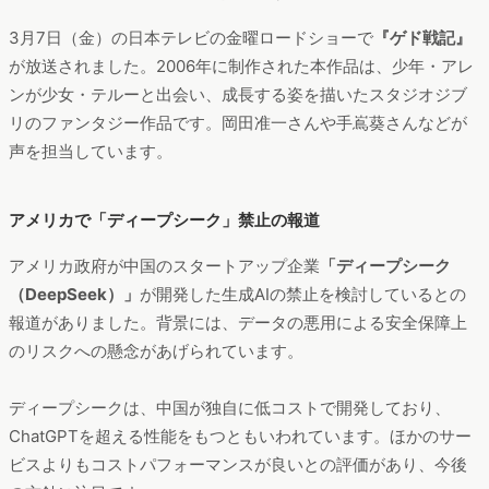
3月7日（金）の日本テレビの金曜ロードショーで
『ゲド戦記』
が放送されました。2006年に制作された本作品は、少年・アレ
ンが少女・テルーと出会い、成長する姿を描いたスタジオジブ
リのファンタジー作品です。岡田准一さんや手嶌葵さんなどが
声を担当しています。
アメリカで「ディープシーク」禁止の報道
アメリカ政府が中国のスタートアップ企業
「ディープシーク
（DeepSeek）」
が開発した生成AIの禁止を検討しているとの
報道がありました。背景には、データの悪用による安全保障上
のリスクへの懸念があげられています。
ディープシークは、中国が独自に低コストで開発しており、
ChatGPTを超える性能をもつともいわれています。ほかのサー
ビスよりもコストパフォーマンスが良いとの評価があり、今後