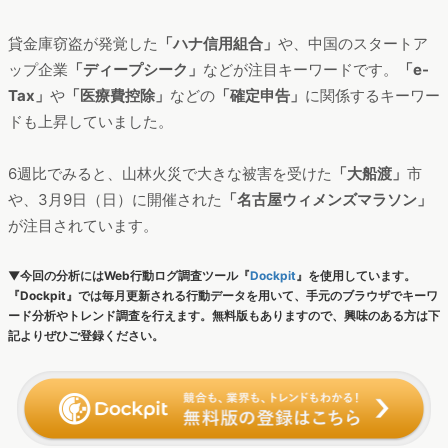
貸金庫窃盗が発覚した
「ハナ信用組合」
や、中国のスタートア
ップ企業
「ディープシーク」
などが注目キーワードです。
「e-
Tax」
や
「医療費控除」
などの
「確定申告」
に関係するキーワー
ドも上昇していました。
6週比でみると、山林火災で大きな被害を受けた
「大船渡」
市
や、3月9日（日）に開催された
「名古屋ウィメンズマラソン」
が注目されています。
▼今回の分析にはWeb行動ログ調査ツール『
Dockpit
』を使用しています。
『Dockpit』では毎月更新される行動データを用いて、手元のブラウザでキーワ
ード分析やトレンド調査を行えます。無料版もありますので、興味のある方は下
記よりぜひご登録ください。