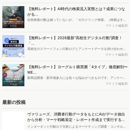
ログ分析ツール「Dockpit（ドックピット）」では、消費者Web行動
データを活用し、Web上の消費者行動を起点とした競合サイト分析や
【無料レポート】AI時代の検索流入実態とは？成果につな
消費者分析が可能です。今回はDockpitならではの利便性の高い機能
がる...
や活用方法を解説します。
自然検索の数は減っていないが、「ゼロクリック検索」（検索はする
がページには流入しない）の割合が増加しているのが、AI時代の検索
マナミナ編集部
流入の現状と言われています。では、その要因はどのようなことなの
か、また、要因を理解した上で、成果に確実につながるコンテンツを
【無料レポート】2026最新"高校生デジタル行動"調査！
制作するにはどうするべきなのでしょうか。本レポートはこのような
「...
疑問をお抱えのSEO・Webマーケティングご担当者様におすすめの内
高校生のスマートフォン行動ログとアンケートデータを掛け合わせ、
容となっています。※本レポートは記事のフォームから無料でダウン
最新の若年層（高校生）におけるデジタル行動実態やSNSの利用傾向
マナミナ編集部
ロードできます。
に関する分析をおこないました。iPhone3GSの登場から十数年が経
ち、スマートフォンを取り巻く環境が成熟するなか、新興SNSの台頭
【無料レポート】ヨーグルト購買層「4タイプ」徹底解剖〜
により高校生のデジタルライフスタイルは新たな変化を見せていま
WE...
す。※資料は記事内の入力フォームより、ダウンロードいただけま
新商品開発・新市場参入には色々な悩みがつきものです。アンケート
す。
調査を実施しても、購買実態が不透明、新商品の受容性も判断しきれ
マナミナ編集部
ないなど、詰めきれない問題もあるかと思います。そこで本レポート
で提案するのが、「WEB行動・意識・購買の3視点」を活用し、どの
ようにして市場理解をしていけるのか、現状の既発商品のセグメント
最新の投稿
で相性の良いターゲットはどこかを明らかにするという調査手法で
す。新商品開発関連担当者様・マーケティング担当者様向け必見のレ
ヴァリューズ、消費者行動データをもとにAIがデータ抽出
ポートとなっています。※本レポートは記事のフォームから無料でダ
から分析・マーケ戦略策定・レポート作成まで実行する
ウンロードできます。
「Dockpit AIエージェント」を提供開始
インターネット行動ログ分析によるマーケティング調査・コンサルテ