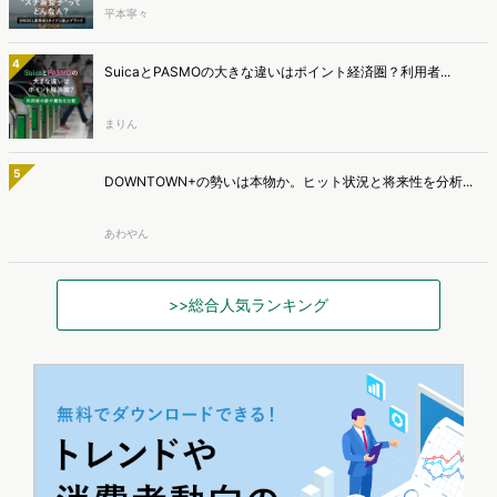
平本寧々
4
SuicaとPASMOの大きな違いはポイント経済圏？利用者...
まりん
5
DOWNTOWN+の勢いは本物か。ヒット状況と将来性を分析...
あわやん
>>総合人気ランキング