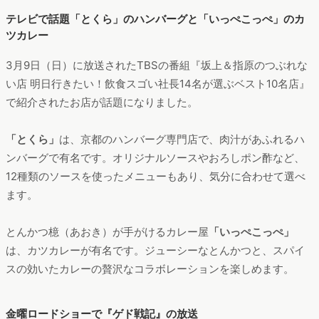
テレビで話題「とくら」のハンバーグと「いっぺこっぺ」のカ
ツカレー
3月9日（日）に放送されたTBSの番組『坂上＆指原のつぶれな
い店 明日行きたい！飲食スゴい社長14名が選ぶベスト10名店』
で紹介されたお店が話題になりました。
「とくら」
は、京都のハンバーグ専門店で、肉汁があふれるハ
ンバーグで有名です。オリジナルソースやおろしポン酢など、
12種類のソースを使ったメニューもあり、気分に合わせて選べ
ます。
とんかつ檍（あおき）が手がけるカレー屋
「いっぺこっぺ」
は、カツカレーが有名です。ジューシーなとんかつと、スパイ
スの効いたカレーの贅沢なコラボレーションを楽しめます。
金曜ロードショーで『ゲド戦記』の放送