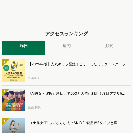
調査を実施し、結果を公開しました。
アクセスランキング
昨日
週間
月間
1
【2025年版】人気キャラ図鑑｜ヒットしたミャクミャク・ラ...
平本寧々
2
『AI彼女・彼氏』急拡大で200万人超が利用！注目アプリ5...
新藤 英俊
3
"スナ系女子"ってどんな人？SNIDEL愛用者3タイプと選...