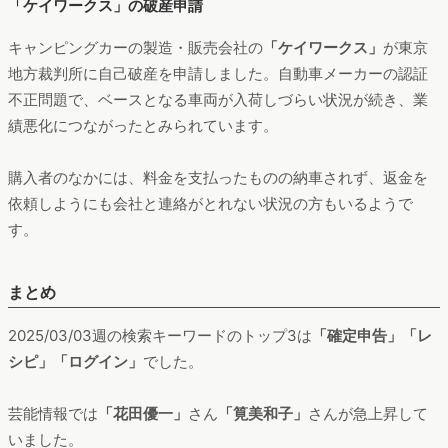
「ケイワークス」の破産申請
キャンピングカーの製造・販売会社の
「ケイワークス」
が東京
地方裁判所に自己破産を申請しました。自動車メーカーの認証
不正問題で、ベースとなる車両が入荷しづらい状況が続き、業
績悪化につながったとみられています。
購入者のなかには、料金を支払ったものの納車されず、返金を
依頼しようにも会社と連絡がとれない状況の方もいるようで
す。
まとめ
2025/03/03週の検索キーワードのトップ3は
「確定申告」「レ
シピ」「ログイン」
でした。
芸能情報では
「花田優一」
さん
「筧美和子」
さんが急上昇して
いました。