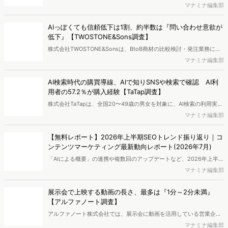
ィングサービスを提供する株式会社ヴァリューズは、国内最大規模
マナミナ編集部
250万人のWeb行動ログデータを基盤としたマーケティングリサーチ
エンジン「Dockpit（ドックピット）」の新機能として、AIが市場分
AIっぽくても信頼低下は1割、約半数は『問い合わせ意欲が
析から仮説構築、レポート作成までを自律的にサポートする
低下』【TWOSTONE&Sons調査】
「Dockpit AIエージェント」の提供を開始いたしました。
株式会社TWOSTONE&Sonsは、BtoB商材の比較検討・発注業務に携
わる担当者を対象に、コンテンツのAIっぽさに関する意識調査を実施
マナミナ編集部
し、結果を公開しました。
AI検索時代の購買導線、AIで知りSNSや検索で確認 AI利
用者の57.2％が購入経験【TaTap調査】
株式会社TaTapは、全国20〜49歳の男女を対象に、AI検索の利用実態
と、AIで知った商品をどこで確かめているかを調査し、結果を公開し
マナミナ編集部
ました。
【無料レポート】2026年上半期SEOトレンド振り返り｜コ
ンテンツマーケティング最新動向レポート(2026年7月)
「AIによる概要」の連携や複数回のアップデートなど、2026年上半期
のSEO領域には変化がありました。また生成AI利用は約1.6倍に伸長
マナミナ編集部
し、最多のChatGPTを追う形でGeminiも15.1%へ拡大するなど、ユー
ザーの選択肢の多様化が進んでいます。WebマーケターやSEO担当者
展示会で上映する動画の長さ、最多は『1分～2分未満』
必見の2026年上半期概要です。※本レポートは記事のフォームから無
【アルファノート調査】
料でDLできます。また、レポートをDLしていただいた方には特典も
アルファノート株式会社では、展示会に動画を活用している営業企
ご用意しております。
画・マーケティング担当者を対象に、展示会における動画活用の実態
マナミナ編集部