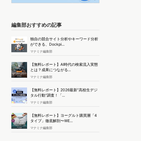
編集部おすすめの記事
独自の競合サイト分析やキーワード分析
ができる、Dockpi...
マナミナ編集部
【無料レポート】AI時代の検索流入実態
とは？成果につながる...
マナミナ編集部
【無料レポート】2026最新"高校生デジ
タル行動"調査！「...
マナミナ編集部
【無料レポート】ヨーグルト購買層「4
タイプ」徹底解剖〜WE...
マナミナ編集部