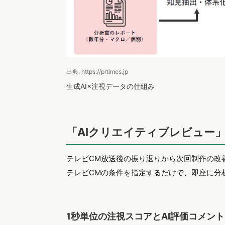
出典: https://prtimes.jp
生成AI×注視データの仕組み
「AIクリエイティブレビュー
テレビCM放送後の振り返りから次回制作の改
テレビCMの条件を指定するだけで、即座に分
1秒単位の注視スコアとAI評価コメント