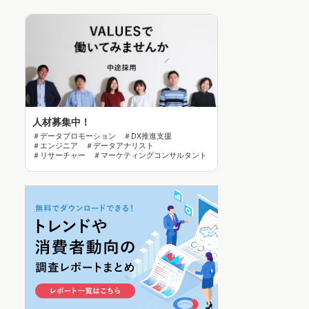
人材募集中！
＃データプロモーション ＃DX推進支援
＃エンジニア ＃データアナリスト
＃リサーチャー ＃マーケティングコンサルタント