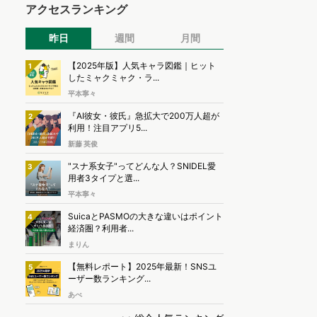
アクセスランキング
昨日
週間
月間
【2025年版】人気キャラ図鑑｜ヒット
1
したミャクミャク・ラ...
平本寧々
『AI彼女・彼氏』急拡大で200万人超が
2
利用！注目アプリ5...
新藤 英俊
"スナ系女子"ってどんな人？SNIDEL愛
3
用者3タイプと選...
平本寧々
SuicaとPASMOの大きな違いはポイント
4
経済圏？利用者...
まりん
【無料レポート】2025年最新！SNSユ
5
ーザー数ランキング...
あべ