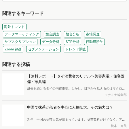
関連するキーワード
海外トレンド
データマーケティング
競合調査
競合分析
市場調査
サブスクリプション
データ分析
STP分析
行動経済学
Zoom 録画
セグメンテーション
トレンド調査
関連する投稿
【無料レポート】タイ消費者のリアル〜美容家電・住宅設
備・家具編
成⻑を続けるタイの消費市場。しかし、⽇本から⾒えるのはマクロ統
計や店頭の⾵景までで、消費者が家の中で実際に何を使い、何にこだ
マナミナ編集部
わって暮らしているかは⾒えにくいのが実情です 。本レポートでは、
美容家電・キッチン・家具の3 領域にフォーカスし、2 つのアンケー
中国で抹茶が若者を中心に人気拡大。その魅力は？
トと投稿写真の分析により、タイの暮らしの実態を調査しました。※
本レポートは記事のフォームから無料でダウンロードできます。
近年、中国の抹茶人気が高まっています。抹茶飲料だけでなく、アイ
ス、ジェラート、チョコ、ラテ、お酒など数えきれないほどの抹茶商
松本 南美