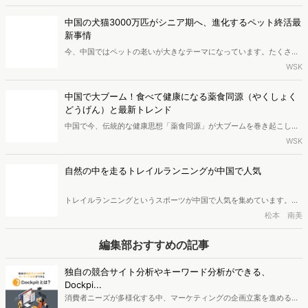
品が登場しており、「万物皆可抹茶（なんでも抹茶味にできる）」と
いう言葉ができるほどです。この記事では、このような抹茶人気の背
中国の犬猫3000万匹がシニア期へ、進化するペット終活最
景にある要因を紹介します。
新事情
今、中国ではペットの老いが大きなテーマになっています。たくさん
の犬や猫がシニア期を迎え、ペット業界もかわいがるだけのフェーズ
WSK
から、最期まで寄り添うケアへと変わってきました。ペット保険、フ
ードと健康管理、そしてペット葬儀。広がり続けるこの市場で、今最
中国で大ブーム！食べて健康になる薬食同源（やくしょく
も注目されている変化をレポートします。
どうげん）と最新トレンド
中国で今、伝統的な健康思想「薬食同源」が大ブームを巻き起こして
います。急速な高齢化を背景に健康寿命を延ばしたいシニア世代だけ
WSK
でなく、日々の疲れやストレスを抱える若者たちの間でも、タイパ抜
群の手軽な養生スタイルとして急速に浸透中。2024年には主要ECだ
自然の中を走るトレイルランニングが中国で人気
けで1兆円を超える巨大市場へと成長しました。本記事では、老舗の若
返りやヒット商品の動向など、進化を続ける中国の最新健康トレンド
トレイルランニングというスポーツが中国で人気を集めています。
を解説します。
「トレイル」とは「未舗装路」を意味し、山道など自然の中を走るス
松本 南美
ポーツです。特に30代から40代の人々の間で人気を集めるこのスポ
ーツについて、ブームとなっている背景を紹介します。
編集部おすすめの記事
独自の競合サイト分析やキーワード分析ができる、
Dockpi...
消費者ニーズが多様化する中、マーケティングの企画立案を進める上