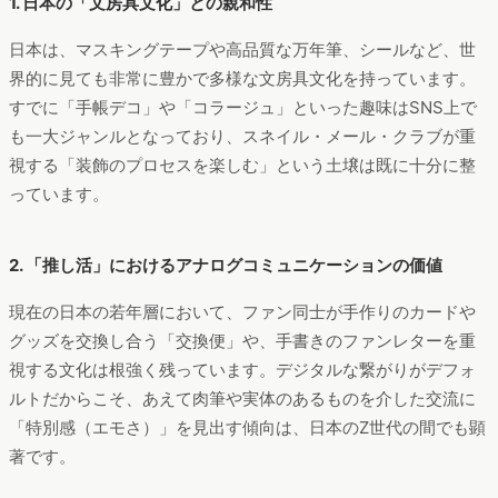
1. 日本の「文房具文化」との親和性
日本は、マスキングテープや高品質な万年筆、シールなど、世
界的に見ても非常に豊かで多様な文房具文化を持っています。
すでに「手帳デコ」や「コラージュ」といった趣味はSNS上で
も一大ジャンルとなっており、スネイル・メール・クラブが重
視する「装飾のプロセスを楽しむ」という土壌は既に十分に整
っています。
2. 「推し活」におけるアナログコミュニケーションの価値
現在の日本の若年層において、ファン同士が手作りのカードや
グッズを交換し合う「交換便」や、手書きのファンレターを重
視する文化は根強く残っています。デジタルな繋がりがデフォ
ルトだからこそ、あえて肉筆や実体のあるものを介した交流に
「特別感（エモさ）」を見出す傾向は、日本のZ世代の間でも顕
著です。