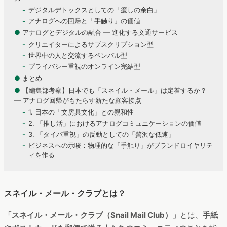
デジタルデトックスとしての「癒しの余白」
アナログへの回帰と「手触り」の価値
●
アナログとデジタルの融合 — 進化する文通サービス
クリエイターによるサブスクリプション型
世界中の人と交流するペンパル型
プライバシー重視のオンライン完結型
●
まとめ
●
【編集部考察】日本でも「スネイル・メール」は定着するか？
― アナログ回帰がもたらす新たな顧客接点
1. 日本の「文房具文化」との親和性
2. 「推し活」におけるアナログコミュニケーションの価値
3. 「タイパ重視」の反動としての「贅沢な低速」
ビジネスへの示唆：物理的な「手触り」がブランドロイヤリテ
ィを作る
スネイル・メール・クラブとは？
「スネイル・メール・クラブ（Snail Mail Club）」
とは、
手紙