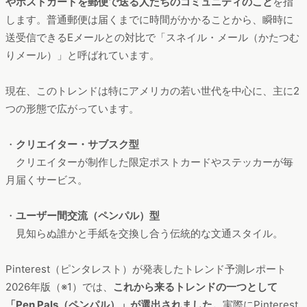
やポストカードを郵便で送る人たちのコミュニティのこと
を指
します。普通郵便は届くまでに時間がかかることから、瞬時に
送受信できるEメールとの対比で「スネイル・メール（かたつむ
りメール）」と呼ばれています。
現在、このトレンドは特にアメリカの若い世代を中心に、主に2
つの形態で広がっています。
・
クリエイター・サブスク型
クリエイターが制作した限定ポストカードやステッカーが毎
月届くサービス。
・
ユーザー間交流（ペンパル）型
見知らぬ誰かと手紙を交換し合う伝統的な文通スタイル。
Pinterest（ピンタレスト）が発表したトレンド予測レポート
2026年版（※1）では、
これから来るトレンドの一つとして
「Pen Pals（ペンパル）」が選出されました。
実際にPinterest