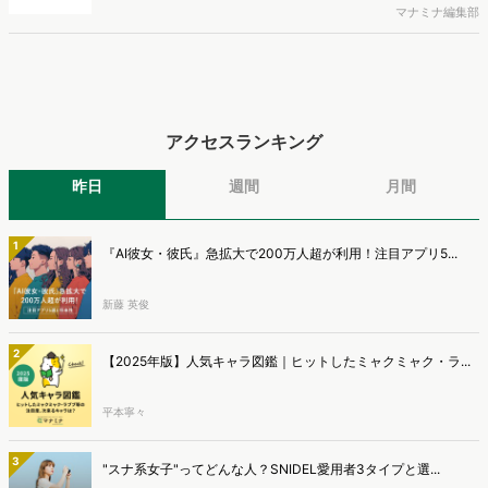
と、AIで知った商品をどこで確かめているかを調査し、結果を公開し
マナミナ編集部
ました。
アクセスランキング
昨日
週間
月間
1
『AI彼女・彼氏』急拡大で200万人超が利用！注目アプリ5...
新藤 英俊
2
【2025年版】人気キャラ図鑑｜ヒットしたミャクミャク・ラ...
平本寧々
3
"スナ系女子"ってどんな人？SNIDEL愛用者3タイプと選...