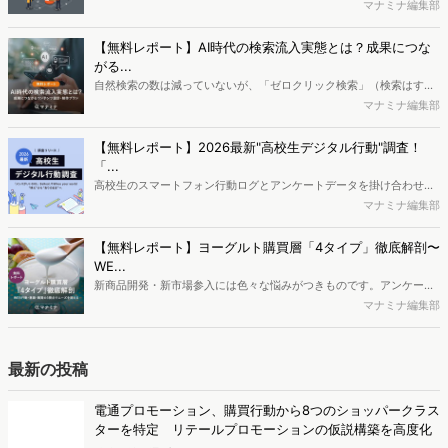
で、競合分析や消費者分析の重要性がより高まっています。Web行動
マナミナ編集部
ログ分析ツール「Dockpit（ドックピット）」では、消費者Web行動
データを活用し、Web上の消費者行動を起点とした競合サイト分析や
【無料レポート】AI時代の検索流入実態とは？成果につな
消費者分析が可能です。今回はDockpitならではの利便性の高い機能
がる...
や活用方法を解説します。
自然検索の数は減っていないが、「ゼロクリック検索」（検索はする
がページには流入しない）の割合が増加しているのが、AI時代の検索
マナミナ編集部
流入の現状と言われています。では、その要因はどのようなことなの
か、また、要因を理解した上で、成果に確実につながるコンテンツを
【無料レポート】2026最新"高校生デジタル行動"調査！
制作するにはどうするべきなのでしょうか。本レポートはこのような
「...
疑問をお抱えのSEO・Webマーケティングご担当者様におすすめの内
高校生のスマートフォン行動ログとアンケートデータを掛け合わせ、
容となっています。※本レポートは記事のフォームから無料でダウン
最新の若年層（高校生）におけるデジタル行動実態やSNSの利用傾向
マナミナ編集部
ロードできます。
に関する分析をおこないました。iPhone3GSの登場から十数年が経
ち、スマートフォンを取り巻く環境が成熟するなか、新興SNSの台頭
【無料レポート】ヨーグルト購買層「4タイプ」徹底解剖〜
により高校生のデジタルライフスタイルは新たな変化を見せていま
WE...
す。※資料は記事内の入力フォームより、ダウンロードいただけま
新商品開発・新市場参入には色々な悩みがつきものです。アンケート
す。
調査を実施しても、購買実態が不透明、新商品の受容性も判断しきれ
マナミナ編集部
ないなど、詰めきれない問題もあるかと思います。そこで本レポート
で提案するのが、「WEB行動・意識・購買の3視点」を活用し、どの
ようにして市場理解をしていけるのか、現状の既発商品のセグメント
最新の投稿
で相性の良いターゲットはどこかを明らかにするという調査手法で
す。新商品開発関連担当者様・マーケティング担当者様向け必見のレ
電通プロモーション、購買行動から8つのショッパークラス
ポートとなっています。※本レポートは記事のフォームから無料でダ
ターを特定 リテールプロモーションの仮説構築を高度化
ウンロードできます。