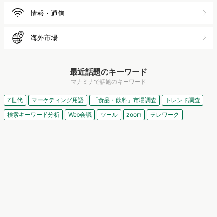
情報・通信
海外市場
最近話題のキーワード
マナミナで話題のキーワード
Z世代
マーケティング用語
「食品・飲料」市場調査
トレンド調査
検索キーワード分析
Web会議
ツール
zoom
テレワーク
manamina［マナミナ］まなべるみんなのデー
タマーケティング・マガジン