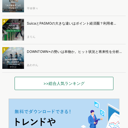
平本寧々
4
SuicaとPASMOの大きな違いはポイント経済圏？利用者...
まりん
5
DOWNTOWN+の勢いは本物か。ヒット状況と将来性を分析...
あわやん
>>総合人気ランキング