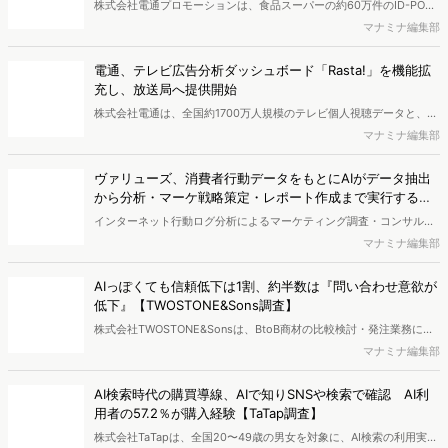
株式会社電通プロモーションは、食品スーパーの約60万件のID-POS
データと生活者の定性データをAIで分析し、購買行動の特徴に基づい
マナミナ編集部
た8つのショッパークラスターを特定しました。これにより購買時点
における生活者の意識や行動背景の把握が可能となり、リテールプロ
電通、テレビ広告分析ダッシュボード「Rasta!」を機能拡
モーションにおけるプランニングの高速化と高精度化を実現できると
充し、放送局へ提供開始
いいます。
株式会社電通は、全国約1700万人規模のテレビ個人視聴データと、独
自の大規模生活者意識調査データを掛け合わせて、テレビ広告のデー
マナミナ編集部
タ集計や広告効果の分析ができるダッシュボード「Rasta!
（Resourceful Analysis System of TV Audience：ラスタ）」の機能
ヴァリューズ、消費者行動データをもとにAIがデータ抽出
を拡充し、放送局への提供を開始したことを発表しました。
から分析・マーケ戦略策定・レポート作成まで実行する
「Dockpit AIエージェント」を提供開始
インターネット行動ログ分析によるマーケティング調査・コンサルテ
ィングサービスを提供する株式会社ヴァリューズは、国内最大規模
マナミナ編集部
250万人のWeb行動ログデータを基盤としたマーケティングリサーチ
エンジン「Dockpit（ドックピット）」の新機能として、AIが市場分
AIっぽくても信頼低下は1割、約半数は『問い合わせ意欲が
析から仮説構築、レポート作成までを自律的にサポートする
低下』【TWOSTONE&Sons調査】
「Dockpit AIエージェント」の提供を開始いたしました。
株式会社TWOSTONE&Sonsは、BtoB商材の比較検討・発注業務に携
わる担当者を対象に、コンテンツのAIっぽさに関する意識調査を実施
マナミナ編集部
し、結果を公開しました。
AI検索時代の購買導線、AIで知りSNSや検索で確認 AI利
用者の57.2％が購入経験【TaTap調査】
株式会社TaTapは、全国20〜49歳の男女を対象に、AI検索の利用実態