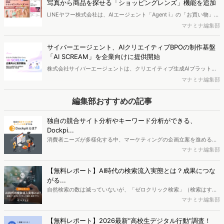
写真から商品を探せる「ショッピングレンズ」機能を追加
LINEヤフー株式会社は、AIエージェント「Agent i」の「お買い物」エ
ージェントにおいて、写真から商品を探せる「ショッピングレンズ」
マナミナ編集部
の機能を提供開始したことを発表しました。
サイバーエージェント、AIクリエイティブBPOの制作基盤
「AI SCREAM」を企業向けに提供開始
株式会社サイバーエージェントは、クリエイティブ生成AIプラットフ
ォーム「AI SCREAM（アイスクリーム）」を企業向けに2026年8月
マナミナ編集部
より提供開始することを発表しました。
編集部おすすめの記事
独自の競合サイト分析やキーワード分析ができる、
Dockpi...
消費者ニーズが多様化する中、マーケティングの企画立案を進める上
で、競合分析や消費者分析の重要性がより高まっています。Web行動
マナミナ編集部
ログ分析ツール「Dockpit（ドックピット）」では、消費者Web行動
データを活用し、Web上の消費者行動を起点とした競合サイト分析や
【無料レポート】AI時代の検索流入実態とは？成果につな
消費者分析が可能です。今回はDockpitならではの利便性の高い機能
がる...
や活用方法を解説します。
自然検索の数は減っていないが、「ゼロクリック検索」（検索はする
がページには流入しない）の割合が増加しているのが、AI時代の検索
マナミナ編集部
流入の現状と言われています。では、その要因はどのようなことなの
か、また、要因を理解した上で、成果に確実につながるコンテンツを
【無料レポート】2026最新"高校生デジタル行動"調査！