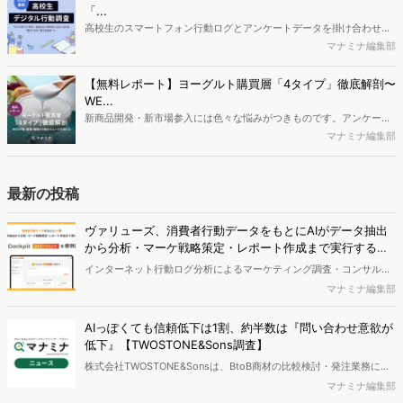
制作するにはどうするべきなのでしょうか。本レポートはこのような
「...
疑問をお抱えのSEO・Webマーケティングご担当者様におすすめの内
高校生のスマートフォン行動ログとアンケートデータを掛け合わせ、
容となっています。※本レポートは記事のフォームから無料でダウン
最新の若年層（高校生）におけるデジタル行動実態やSNSの利用傾向
マナミナ編集部
ロードできます。
に関する分析をおこないました。iPhone3GSの登場から十数年が経
ち、スマートフォンを取り巻く環境が成熟するなか、新興SNSの台頭
【無料レポート】ヨーグルト購買層「4タイプ」徹底解剖〜
により高校生のデジタルライフスタイルは新たな変化を見せていま
WE...
す。※資料は記事内の入力フォームより、ダウンロードいただけま
新商品開発・新市場参入には色々な悩みがつきものです。アンケート
す。
調査を実施しても、購買実態が不透明、新商品の受容性も判断しきれ
マナミナ編集部
ないなど、詰めきれない問題もあるかと思います。そこで本レポート
で提案するのが、「WEB行動・意識・購買の3視点」を活用し、どの
ようにして市場理解をしていけるのか、現状の既発商品のセグメント
最新の投稿
で相性の良いターゲットはどこかを明らかにするという調査手法で
す。新商品開発関連担当者様・マーケティング担当者様向け必見のレ
ヴァリューズ、消費者行動データをもとにAIがデータ抽出
ポートとなっています。※本レポートは記事のフォームから無料でダ
から分析・マーケ戦略策定・レポート作成まで実行する
ウンロードできます。
「Dockpit AIエージェント」を提供開始
インターネット行動ログ分析によるマーケティング調査・コンサルテ
ィングサービスを提供する株式会社ヴァリューズは、国内最大規模
マナミナ編集部
250万人のWeb行動ログデータを基盤としたマーケティングリサーチ
エンジン「Dockpit（ドックピット）」の新機能として、AIが市場分
AIっぽくても信頼低下は1割、約半数は『問い合わせ意欲が
析から仮説構築、レポート作成までを自律的にサポートする
低下』【TWOSTONE&Sons調査】
「Dockpit AIエージェント」の提供を開始いたしました。
株式会社TWOSTONE&Sonsは、BtoB商材の比較検討・発注業務に携
わる担当者を対象に、コンテンツのAIっぽさに関する意識調査を実施
マナミナ編集部
し、結果を公開しました。