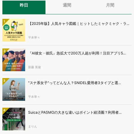
昨日
週間
月間
1
【2025年版】人気キャラ図鑑｜ヒットしたミャクミャク・ラ...
平本寧々
2
『AI彼女・彼氏』急拡大で200万人超が利用！注目アプリ5...
新藤 英俊
3
"スナ系女子"ってどんな人？SNIDEL愛用者3タイプと選...
平本寧々
4
SuicaとPASMOの大きな違いはポイント経済圏？利用者...
まりん