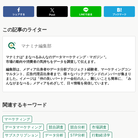
この記事のライター
マナミナ編集部
マナミナは" まなべるみんなのデータマーケティング・マガジン "。
市場の動向や消費者の気持ちをデータを調査して伝えます。
編集部は、メディア出身者やデータ分析プロジェクト経験者、マーケティングコン
サルタント、広告代理店出身者まで、様々なバックグラウンドのメンバーが集まり
ました。イメージは「仲の良いパートナー会社の人」。難しいことも簡単に、「み
んながまなべる」メディアをめざして、日々情報を発信しています。
関連するキーワード
マーケティング
データマーケティング
競合調査
競合分析
市場調査
サブスクリプション
データ分析
STP分析
行動経済学