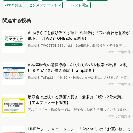
Zoom 録画
セグメンテーション
トレンド調査
関連する投稿
AIっぽくても信頼低下は1割、約半数は『問い合わせ意欲が
低下』【TWOSTONE&Sons調査】
株式会社TWOSTONE&Sonsは、BtoB商材の比較検討・発注業務に携
わる担当者を対象に、コンテンツのAIっぽさに関する意識調査を実施
マナミナ編集部
し、結果を公開しました。
AI検索時代の購買導線、AIで知りSNSや検索で確認 AI利
用者の57.2％が購入経験【TaTap調査】
株式会社TaTapは、全国20〜49歳の男女を対象に、AI検索の利用実態
と、AIで知った商品をどこで確かめているかを調査し、結果を公開し
マナミナ編集部
ました。
展示会で上映する動画の長さ、最多は『1分～2分未満』
【アルファノート調査】
アルファノート株式会社では、展示会に動画を活用している営業企
画・マーケティング担当者を対象に、展示会における動画活用の実態
マナミナ編集部
調査を実施し、結果を公開しました。
LINEヤフー、AIエージェント「Agent i」の「お買い物」に