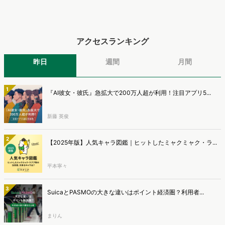
アクセスランキング
昨日
週間
月間
1
『AI彼女・彼氏』急拡大で200万人超が利用！注目アプリ5...
新藤 英俊
2
【2025年版】人気キャラ図鑑｜ヒットしたミャクミャク・ラ...
平本寧々
3
SuicaとPASMOの大きな違いはポイント経済圏？利用者...
まりん