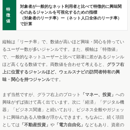
対象者が一般的なネット利用者と比べて特徴的に
興味関
特
心のあるジャンルを可視化するための指標
徴
（対象者のリーチ率）ー（ネット人口全体のリーチ率）
値
で計算
縦軸は「リーチ率」で、数値が高いほど興味・関心を持ってい
るユーザー数が多いジャンルです。また、横軸は「特徴値」
で、一般的なネットユーザーと比べて顕著に差があるジャンル
ほど高くなる数値です。両数値を合わせて考えると、
グラフ右
上に位置するジャンルほど、ウェルスナビの訪問者特有の興
味・関心を持つジャンル
です。
まず当然ですが、グラフ右上のプロット
「マネー、投資」
への
興味がずば抜けて高く出ています。次に「経済」「デジタル機
器」「ビジネス関連」と続いており、ビジネス全般やガジェッ
トに興味のある人物像が浮かんできます。ちなみに、続く項目
としては
「不動産投資」
や
「電力自由化」
などもあり、資産の