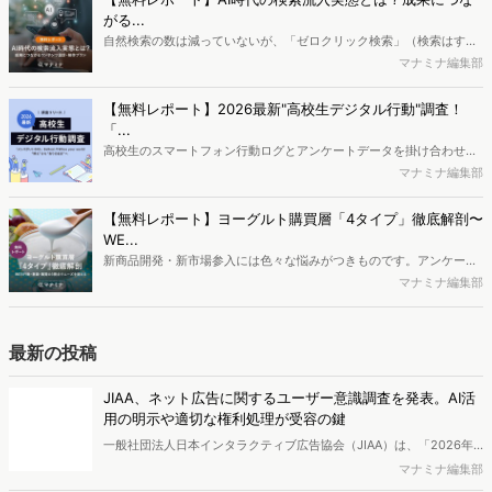
消費者分析が可能です。今回はDockpitならではの利便性の高い機能
がる...
や活用方法を解説します。
自然検索の数は減っていないが、「ゼロクリック検索」（検索はする
がページには流入しない）の割合が増加しているのが、AI時代の検索
マナミナ編集部
流入の現状と言われています。では、その要因はどのようなことなの
か、また、要因を理解した上で、成果に確実につながるコンテンツを
【無料レポート】2026最新"高校生デジタル行動"調査！
制作するにはどうするべきなのでしょうか。本レポートはこのような
「...
疑問をお抱えのSEO・Webマーケティングご担当者様におすすめの内
高校生のスマートフォン行動ログとアンケートデータを掛け合わせ、
容となっています。※本レポートは記事のフォームから無料でダウン
最新の若年層（高校生）におけるデジタル行動実態やSNSの利用傾向
マナミナ編集部
ロードできます。
に関する分析をおこないました。iPhone3GSの登場から十数年が経
ち、スマートフォンを取り巻く環境が成熟するなか、新興SNSの台頭
【無料レポート】ヨーグルト購買層「4タイプ」徹底解剖〜
により高校生のデジタルライフスタイルは新たな変化を見せていま
WE...
す。※資料は記事内の入力フォームより、ダウンロードいただけま
新商品開発・新市場参入には色々な悩みがつきものです。アンケート
す。
調査を実施しても、購買実態が不透明、新商品の受容性も判断しきれ
マナミナ編集部
ないなど、詰めきれない問題もあるかと思います。そこで本レポート
で提案するのが、「WEB行動・意識・購買の3視点」を活用し、どの
ようにして市場理解をしていけるのか、現状の既発商品のセグメント
最新の投稿
で相性の良いターゲットはどこかを明らかにするという調査手法で
す。新商品開発関連担当者様・マーケティング担当者様向け必見のレ
JIAA、ネット広告に関するユーザー意識調査を発表。AI活
ポートとなっています。※本レポートは記事のフォームから無料でダ
用の明示や適切な権利処理が受容の鍵
ウンロードできます。
一般社団法人日本インタラクティブ広告協会（JIAA）は、「2026年
インターネット広告に関するユーザー意識調査（定量）」を実施し、
マナミナ編集部
結果を公開しました。