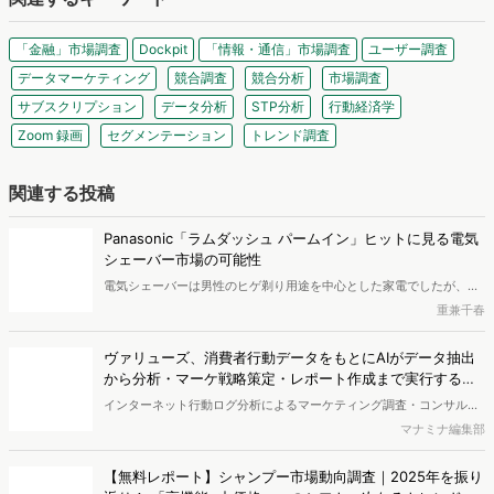
「金融」市場調査
Dockpit
「情報・通信」市場調査
ユーザー調査
データマーケティング
競合調査
競合分析
市場調査
サブスクリプション
データ分析
STP分析
行動経済学
Zoom 録画
セグメンテーション
トレンド調査
関連する投稿
Panasonic「ラムダッシュ パームイン」ヒットに見る電気
シェーバー市場の可能性
電気シェーバーは男性のヒゲ剃り用途を中心とした家電でしたが、近
年さまざまなニーズに対応するグルーミング製品へと広がりを見せて
重兼千春
います。今回は、検索データなどをもとに電気シェーバー市場の今後
の可能性を考察します。シェーバー関連検索者の検索キーワードや流
ヴァリューズ、消費者行動データをもとにAIがデータ抽出
入サイト、属性を分析し、市場の展開を探りました。
から分析・マーケ戦略策定・レポート作成まで実行する
「Dockpit AIエージェント」を提供開始
インターネット行動ログ分析によるマーケティング調査・コンサルテ
ィングサービスを提供する株式会社ヴァリューズは、国内最大規模
マナミナ編集部
250万人のWeb行動ログデータを基盤としたマーケティングリサーチ
エンジン「Dockpit（ドックピット）」の新機能として、AIが市場分
【無料レポート】シャンプー市場動向調査｜2025年を振り
析から仮説構築、レポート作成までを自律的にサポートする