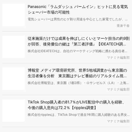
Panasonic「ラムダッシュ パームイン」ヒットに見る電気
シェーバー市場の可能性
電気シェーバーは男性のヒゲ剃り用途を中心とした家電でしたが、近
年さまざまなニーズに対応するグルーミング製品へと広がりを見せて
重兼千春
います。今回は、検索データなどをもとに電気シェーバー市場の今後
の可能性を考察します。シェーバー関連検索者の検索キーワードや流
従来施策だけでは成果を伸ばしにくいとマーケ担当の約9割
入サイト、属性を分析し、市場の展開を探りました。
が回答、後発優位の鍵は『第三者評価』【IDEATECH調
査】
株式会社IDEATECHは、自社のマーケティング戦略に携わる責任者・
担当者（BtoB／BtoCを問わず、新しい価値・市場の打ち出しや認知
マナミナ編集部
拡大の意思決定に関与する層）を対象に、BtoB企業における新商品・
新サービスの市場浸透と情報発信に関する実態調査を実施し、結果を
博報堂 メディア環境研究所、世界5地域調査から東京圏の
公開しました。
生活者像を分析 東京圏はテレビ番組のリアルタイム視聴
が強く、信用度も高い
株式会社博報堂は、東京圏（1都3県）・ロサンゼルス（LA）・上海・
ロンドン・ドイツ全域の5地域で、各900名・計4,500名（10～50
マナミナ編集部
代）を対象に、メディア接触状況やAI・先進テクノロジーサービスの
利用状況を調査する「グローバル・メディア・テック調査2026」を
TikTok Shop購入者の81.7％がLIVE配信中の購入を経験、
実施し、結果を公開しました。
今後の購入意向は72.2％【ripples調査】
株式会社ripplesは、TikTok Shopで過去1年間に購入経験のある男女
を対象とした「TikTok Shop購入者実態調査2026」を実施し、結果を
マナミナ編集部
公開しました。