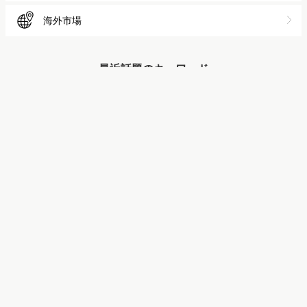
海外市場
最近話題のキーワード
マナミナで話題のキーワード
Z世代
マーケティング用語
「食品・飲料」市場調査
トレンド調査
検索キーワード分析
Web会議
ツール
zoom
テレワーク
manamina［マナミナ］まなべるみんなのデー
タマーケティング・マガジン