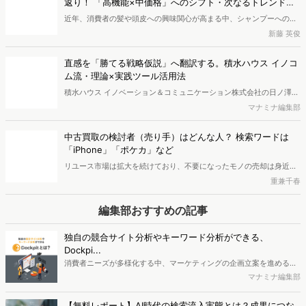
返り！ 「高機能×中価格」へのシフト・次なるトレンドの
「Dockpit AIエージェント」の提供を開始いたしました。
兆し
近年、消費者の髪や頭皮への興味関心が高まる中、シャンプーへの支
出額は増加傾向にあります。本レポートでは、独自のWeb行動ログデ
新藤 英俊
ータをもとに2025年のシャンプー市場を分析しました。その結果、
検討段階において、高い外部評価（口コミやベストコスメ受賞など）
直感を「勝てる戦略仮説」へ翻訳する。積水ハウス イノコ
と優れた機能性を両立した「中価格帯の新興ブランド」へ支持がシフ
ム流・理論×実践ツール活用法
トしている実態が明らかとなりました。また、長年の実績とステータ
積水ハウス イノベーション＆コミュニケーション株式会社の日ノ澤恵
スを誇る高価格帯ブランドも根強い支持を集めています。さらに次な
莉氏と株式会社ヴァリューズ取締役副社長・後藤賢治が対談。日ノ澤
マナミナ編集部
るトレンドとして、香りの変化や、タイパ・衛生面に優れる「吊り下
氏が提唱する5Sフレームワークとその実践について語り合いました。
げパウチ」の普及の兆しについても考察します。
中古買取の検討者（売り手）はどんな人？ 検索ワードは
「iPhone」「ポケカ」など
リユース市場は拡大を続けており、不要になったモノの売却は身近な
選択肢になりつつあります。ではリユース市場における「売り手」は
重兼千春
どのような人なのでしょうか。今回は「買取」検索者の検索キーワー
ドや属性、興味関心を分析し、買取サービスを利用する消費者像を探
編集部おすすめの記事
りました。
独自の競合サイト分析やキーワード分析ができる、
Dockpi...
消費者ニーズが多様化する中、マーケティングの企画立案を進める上
で、競合分析や消費者分析の重要性がより高まっています。Web行動
マナミナ編集部
ログ分析ツール「Dockpit（ドックピット）」では、消費者Web行動
データを活用し、Web上の消費者行動を起点とした競合サイト分析や
【無料レポート】AI時代の検索流入実態とは？成果につな