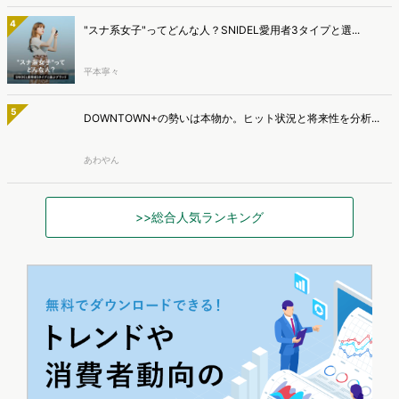
4
"スナ系女子"ってどんな人？SNIDEL愛用者3タイプと選...
平本寧々
5
DOWNTOWN+の勢いは本物か。ヒット状況と将来性を分析...
あわやん
>>総合人気ランキング