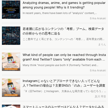
ちらからも愛されているようです。本記事では、この2つの作品のフ
Analyzing dramas, anime, and games is getting popular
ァンについてより深く分析します。また、ファンの特徴から作品が愛
among young people! Why is it trending?
される理由を考察します。
In recent years, there have been lots of “analysis” content,
especially popular among young people. They cover a range of
Erika Arakaki
subjects, and platforms for expressing insights and “analysis” in
writing is gaining popularity. Let's look at data to understand its
若者層に広がるコンテンツの「考察」ブーム。検索データ
popularity, different from that of “spoilers” or “synopsis”!
の分析からその思考に迫る
ここ数年でよく耳にする、コンテンツへの「考察」。若年男女の間で
特に人気になっています。対象となるコンテンツは幅広く、自分の意
まりん
見を文章で表現できるメディアが「考察」の場として人気を集めてい
ます。「ネタバレ」「あらすじ」の検索者とは異なる「考察」人気の
What kind of people can only be reached through Insta
背景を、データから探ります！
gram? And Twitter? Users “only” available from each m
ajor platform
Many think “most people use both X (formerly Twitter) and
Instagram.” There are users who can only be reached through
Erika Arakaki
certain platforms. Using app activation data, we researched how
many and what kind of users can be reached exclusively through
Instagramじゃないとアプローチできない人ってどんな
each app and analyzed which users are most likely to purchase
人？Twitterの場合は？主要SNSの「のみ」ユーザーを調査
via ads, etc.
「X（旧Twitter）とInstagram、大体みんな両方使っているだろう」
と何となく思っていませんか？狙いたいターゲットによっては、どち
及川 琴音
らかの媒体でしかアプローチできないユーザーが意外にも存在するか
もしれません。今回はスマホアプリの起動データから、それぞれの
スマートニュースのユーザーはどんな人？データからみる