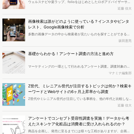
ウェルスナビや楽ラップ、folioをはじめとしたロボアドバイザーサー
マートフォンユーザーへのアンケート配信、インターネット行動ログ
ビスのユーザー動向とは。本記事では投資信託と比較したロボアドバ
近藤 佳大
データを用いたユーザー検討行動の分析を実施し、現在の携帯電話会
イザーサービスのユーザー規模の変化や、サービスごとのユーザー属
社の実態と新プランの動向をレポートにまとめました。
性の違いについて調査します。
画像検索は誰がどのように使っている？インスタやピンタ
レスト、Google画像検索で分析
多数の画像データの中から検索者が見たいものを探すことができる
「画像検索」のサービスについて、昨今のトレンドの高まりを分析し
坂田憲亮
ます。本記事では「インスタグラム」「ピンタレスト」「Google画像
検索」の3サービスを比較しながら、画像検索を通じてユーザーがど
基礎からわかる！アンケート調査の方法と進め方
のような情報を、どういったプロセスを経て収集しようとしているの
か実情を探ります。
マーケティングの一環として行われるアンケート調査。調査対象の嗜
好や行動を把握するため、一定期間の間に質問に対する回答を求め、
マナミナ編集部
データを収集します。アンケート調査の手法にはネットリサーチ、電
話調査、会場調査などがあります。
Z世代、ミレニアル世代が注目するトピックは何か？検索キ
ーワードとWebサイトの6ヶ月上昇率から調査
Z世代やミレニアル世代が注目している事柄を、他の年代と比較しな
がら調査します。過去6か月で検索数が伸びた検索キーワード・訪問
近藤 佳大
数が伸びたWebサイトのランキングデータに注目しました。分析には
Web行動ログ分析ツール「Dockpit」を使用しています。
アンケートでコンセプト受容性調査を実施！データから考
えたスキンケア化粧品は消費者に受け入れられるのか？
商品を企画し、発売に至るまでには様々な工程がありますが、企画し