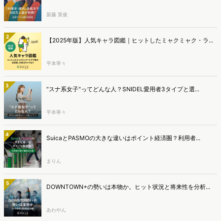
新藤 英俊
2
【2025年版】人気キャラ図鑑｜ヒットしたミャクミャク・ラ...
平本寧々
3
"スナ系女子"ってどんな人？SNIDEL愛用者3タイプと選...
平本寧々
4
SuicaとPASMOの大きな違いはポイント経済圏？利用者...
まりん
5
DOWNTOWN+の勢いは本物か。ヒット状況と将来性を分析...
あわやん