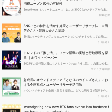
「のみ」利用ユーザーがどれくらい存在し、彼らがどのような特徴を
消費ニーズと広告の可能性
もった人々なのかを調査。広告が購買に繋がりやすいのはどちらの
SmartNews（スマートニュース）は、約3000ものメディアから集め
「のみ」ユーザー？など、施策を見据えて分析していきます。
たニュースやコラムなどをまとめたニュースメディアです。スマート
前嶋志保
ニュースアプリを利用するユーザーはどのような人たちなのか。どの
ような消費ニーズがあるのか。Web行動ログデータとアンケートデー
SNSごとの特性を活かす施策とユーザーリサーチ法｜吉田
タをもとに検証しました。
啓介さん×菅原大介さん対談
SNSはマーケティングコミュニケーションのチャネルとして企業に欠
かせない存在となりつつ、近年はソーシャルリスニングの手法に代表
江頭 晃子
されるように、自社ユーザーの声をSNS上で収集して分析することで
ヒット商品が誕生する事例も多数出てきています。ただ、SNSの担当
トレンドの「推し活」。ファン活動の実態と行動原理を探
者の方にとって、Twitter、Instagram、Facebookなど様々あるSNS
る ｜ホワイトペーパー
を、どのように活用し、また分析すれば良いか迷うこともあるのでは
2021年の流行語大賞にもノミネートされた「推し活」。急速に知名度
ないでしょうか。 SNSごとの特性を活かしたマーケティング施策とユ
を上げたこのワードの検索者数は、2020年9月から2022年8月までの
マナミナ編集部
ーザーリサーチの手法について、カラビナハートのマーケティングコ
2年間で10倍以上に急増しました。どういう人が、どういう媒体を利
ンサルタント、吉田啓介さんとリサーチャーの菅原大介さんに対談い
用して、どんなものを推しているのか？熱量が減少する要素とは？
ただきました。
急成長のオウンドメディア「となりのカインズさん」にお
「推し活」の実態を徹底調査しました。（ページ数｜34ページ）
ける企画視点とユーザーリサーチ活用法
オウンドメディアを企画・運営する際に、どんな切り口で記事を作れ
ば多くのユーザーに届くのか、悩む方も多いのではないでしょうか。
江頭 晃子
コンテンツ企画での重視ポイントとユーザーリサーチの活用法につい
て、株式会社カインズが運営するオウンドメディア「となりのカイン
Investigating how new BTS fans evolve into hardcore f
ズさん」の事例をもとに、同メディア副編集長の与那覇一史さんとリ
ans based on behavioral data