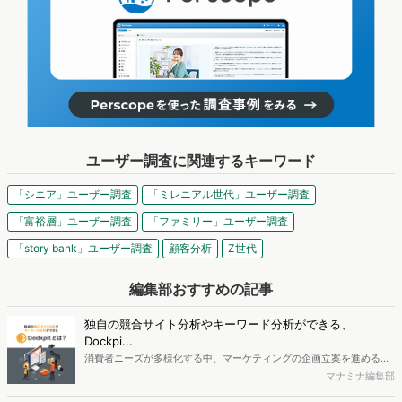
ユーザー調査に関連するキーワード
「シニア」ユーザー調査
「ミレニアル世代」ユーザー調査
「富裕層」ユーザー調査
「ファミリー」ユーザー調査
「story bank」ユーザー調査
顧客分析
Z世代
編集部おすすめの記事
独自の競合サイト分析やキーワード分析ができる、
Dockpi...
消費者ニーズが多様化する中、マーケティングの企画立案を進める上
で、競合分析や消費者分析の重要性がより高まっています。Web行動
マナミナ編集部
ログ分析ツール「Dockpit（ドックピット）」では、消費者Web行動