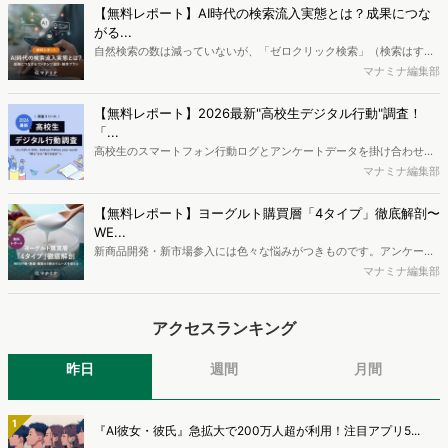
データを活用し、Web上の消費者行動を起点とした競合サイト分析や
【無料レポート】AI時代の検索流入実態とは？成果につな
消費者分析が可能です。今回はDockpitならではの利便性の高い機能
がる...
や活用方法を解説します。
自然検索の数は減っていないが、「ゼロクリック検索」（検索はする
がページには流入しない）の割合が増加しているのが、AI時代の検索
マナミナ編集部
流入の現状と言われています。では、その要因はどのようなことなの
か、また、要因を理解した上で、成果に確実につながるコンテンツを
【無料レポート】2026最新"高校生デジタル行動"調査！
制作するにはどうするべきなのでしょうか。本レポートはこのような
「...
疑問をお抱えのSEO・Webマーケティングご担当者様におすすめの内
高校生のスマートフォン行動ログとアンケートデータを掛け合わせ、
容となっています。※本レポートは記事のフォームから無料でダウン
最新の若年層（高校生）におけるデジタル行動実態やSNSの利用傾向
マナミナ編集部
ロードできます。
に関する分析をおこないました。iPhone3GSの登場から十数年が経
ち、スマートフォンを取り巻く環境が成熟するなか、新興SNSの台頭
【無料レポート】ヨーグルト購買層「4タイプ」徹底解剖〜
により高校生のデジタルライフスタイルは新たな変化を見せていま
WE...
す。※資料は記事内の入力フォームより、ダウンロードいただけま
新商品開発・新市場参入には色々な悩みがつきものです。アンケート
す。
調査を実施しても、購買実態が不透明、新商品の受容性も判断しきれ
マナミナ編集部
ないなど、詰めきれない問題もあるかと思います。そこで本レポート
で提案するのが、「WEB行動・意識・購買の3視点」を活用し、どの
アクセスランキング
ようにして市場理解をしていけるのか、現状の既発商品のセグメント
で相性の良いターゲットはどこかを明らかにするという調査手法で
す。新商品開発関連担当者様・マーケティング担当者様向け必見のレ
昨日
週間
月間
ポートとなっています。※本レポートは記事のフォームから無料でダ
ウンロードできます。
1
『AI彼女・彼氏』急拡大で200万人超が利用！注目アプリ5...