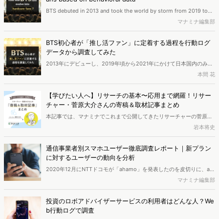
サーチャーの菅原大介さんに対談いただきました。本稿ではその内容
BTS debuted in 2013 and took the world by storm from 2019 to
をご紹介します。
2021. So how do people grow to become hardcore BTS fans? In
マナミナ編集部
this article, we will infer how fandoms are formed by analyzing
online behavior over the next three years.
BTS初心者が「推し活ファン」に定着する過程を行動ログ
データから調査してみた
2013年にデビューし、2019年頃から2021年にかけて日本国内のみな
らず世界中を席巻したBTS。 では、BTSに関心を持ち始めた人はどの
本間 花
ようにして推し活をするようなコアファンとして定着していくのか？
今回は、2019年の時点でBTS初心者と思われるユーザーを検索行動か
【学びたい人へ】リサーチの基本〜応用まで網羅！リサー
ら類推し、その後3年間のWeb行動分析から、ファン定着のシナリオ
チャー・菅原大介さんの寄稿＆取材記事まとめ
を推察します。
本記事では、マナミナでこれまで公開してきたリサーチャーの菅原大
介さんによる寄稿・取材記事を一覧にまとめました。業界別にリサー
岩本将史
チで気をつける観点や、マーケティングアクションと併用するリサー
チの枠組みなど、リサーチの手法や考え方を複数のテーマにわたって
通信事業者別スマホユーザー徹底調査レポート｜新プラン
菅原さんが伝授。いずれも濃い内容となっていますので、本記事をブ
に対するユーザーの動向を分析
ックマークなどして、じっくりとご自身の学びに役立ててみてはいか
2020年12月にNTTドコモが「ahamo」を発表したのを皮切りに、au
がでしょうか。
が「povo」、ソフトバンクが「LINEMO」という新ブランドで料金プ
マナミナ編集部
ランを発表し、2021年3月頃から各サービスがスタートしました。ま
たその後は、楽天モバイルが「Rakuten UN-LIMIT VI」を発表、auは
投資のロボアドバイザーサービスの利用者はどんな人？We
更に「povo2.0」の提供を新たに開始するなど、スマートフォン向け
b行動ログで調査
の新料金プラン市場が活気を帯びています。そこでVALUESでは、ス