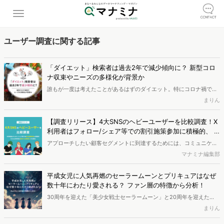
ユーザー調査に関する記事
「ダイエット」検索者は過去2年で減少傾向に？ 新型コロ
ナ収束やニーズの多様化が背景か
誰もが一度は考えたことがあるはずのダイエット。特にコロナ禍で外
出が制限されていた時期は興味をもつ人が多い状況でした。しかし、
まりん
最近になって状況は少し変わってきているようです。この記事では、
現在もダイエットに関心を持つ人々について分析し、彼らが何に興味
【調査リリース】4大SNSのヘビーユーザーを比較調査！X
を持っているのかを見ていきます。
利用者はフォロー/シェア等での割引施策参加に積極的、 Ti
kTok利用者は高価でも衝動買いの傾向
アプローチしたい顧客セグメントに到達するためには、コミュニケー
ション媒体として適切なSNSを選定し活用することが重要です。数多
マナミナ編集部
くの新興SNSも登場する中、どんなユーザーがどのSNSを選び、どの
ような購買活動をしているのか。今回は4大SNSとも言える、
平成女児に人気再燃のセーラームーンとプリキュアはなぜ
Facebook、Instagram、TikTok、X（旧Twitter）それぞれのヘビーユ
数十年にわたり愛される？ ファン層の特徴から分析！
ーザーの属性、購買動機や興味関心などのサイコグラフィック、メデ
30周年を迎えた「美少女戦士セーラームーン」と20周年を迎えた
ィアの利用状況や消費行動などを調査し、ユーザープロファイルを作
「プリキュア」。この2つの作品名を聞いたことがない方はいないで
まりん
成しました。
しょう。セーラームーンは特に女性人気が高く、プリキュアは男女ど