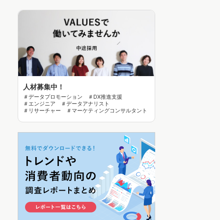
人材募集中！
＃データプロモーション ＃DX推進支援
＃エンジニア ＃データアナリスト
＃リサーチャー ＃マーケティングコンサルタント