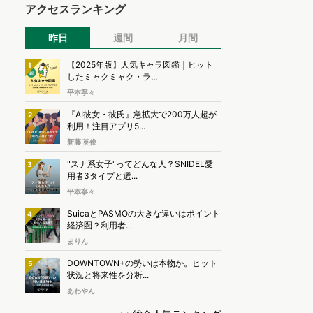
アクセスランキング
昨日
週間
月間
【2025年版】人気キャラ図鑑｜ヒット
1
したミャクミャク・ラ...
平本寧々
『AI彼女・彼氏』急拡大で200万人超が
2
利用！注目アプリ5...
新藤 英俊
"スナ系女子"ってどんな人？SNIDEL愛
3
用者3タイプと選...
平本寧々
SuicaとPASMOの大きな違いはポイント
4
経済圏？利用者...
まりん
DOWNTOWN+の勢いは本物か。ヒット
5
状況と将来性を分析...
あわやん