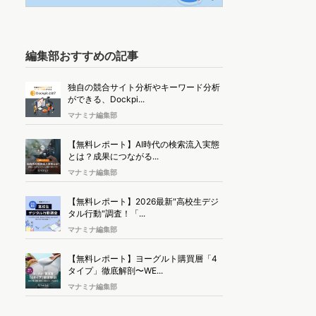
編集部おすすめの記事
独自の競合サイト分析やキーワード分析
ができる、Dockpi...
マナミナ編集部
【無料レポート】AI時代の検索流入実態
とは？成果につながる...
マナミナ編集部
【無料レポート】2026最新"高校生デジ
タル行動"調査！「...
マナミナ編集部
【無料レポート】ヨーグルト購買層「4
タイプ」徹底解剖〜WE...
マナミナ編集部