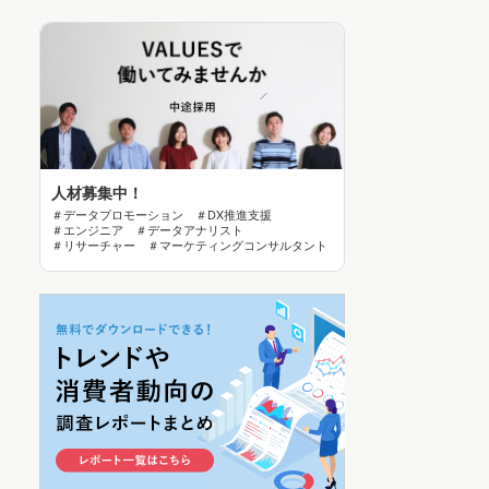
人材募集中！
＃データプロモーション ＃DX推進支援
＃エンジニア ＃データアナリスト
＃リサーチャー ＃マーケティングコンサルタント