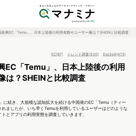
新興EC「Temu」、日本上陸後の利用者数やユーザー像は？SHEINと比較調査
EC(87)
トレンド調査(330)
Dockpit(473)
興EC「Temu」、日本上陸後の利用
は？SHEINと比較調査
）」に続き、大規模な認知拡大を続ける中国発のEC「Temu（ティー
されましたが、いち早くTemuを利用しているユーザーはどのような
サイトとアプリの利用実態を調査していきます。