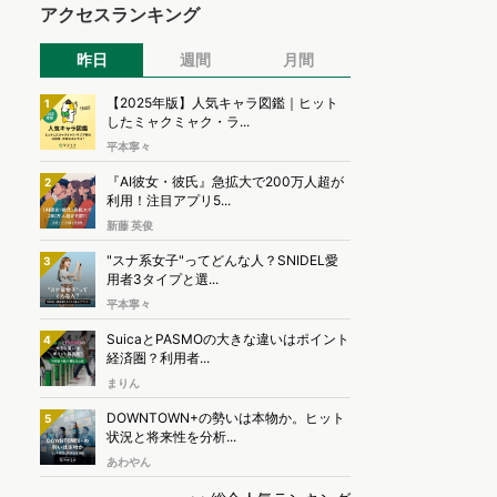
アクセスランキング
昨日
週間
月間
【2025年版】人気キャラ図鑑｜ヒット
1
したミャクミャク・ラ...
平本寧々
『AI彼女・彼氏』急拡大で200万人超が
2
利用！注目アプリ5...
新藤 英俊
"スナ系女子"ってどんな人？SNIDEL愛
3
用者3タイプと選...
平本寧々
SuicaとPASMOの大きな違いはポイント
4
経済圏？利用者...
まりん
DOWNTOWN+の勢いは本物か。ヒット
5
状況と将来性を分析...
あわやん