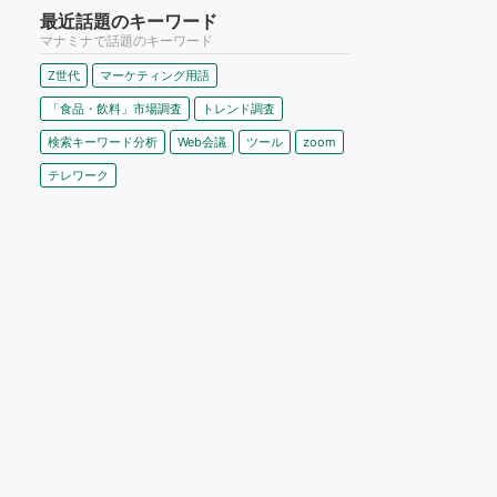
最近話題のキーワード
マナミナで話題のキーワード
Z世代
マーケティング用語
「食品・飲料」市場調査
トレンド調査
検索キーワード分析
Web会議
ツール
zoom
テレワーク