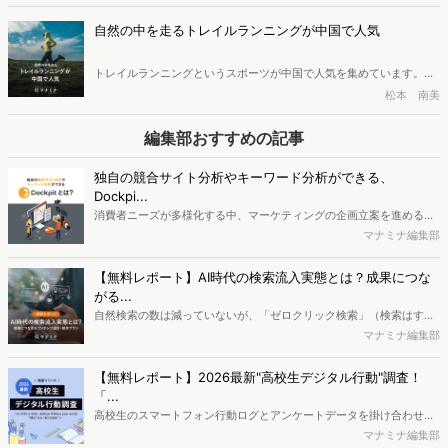
でなく、日々の疲れやストレスを抱える若者たちの間でも、タイパ抜
群の手軽な養生スタイルとして急速に浸透中。2024年には主要ECだ
自然の中を走るトレイルランニングが中国で人気
けで1兆円を超える巨大市場へと成長しました。本記事では、老舗の若
返りやヒット商品の動向など、進化を続ける中国の最新健康トレンド
トレイルランニングというスポーツが中国で人気を集めています。
を解説します。
「トレイル」とは「未舗装路」を意味し、山道など自然の中を走るス
松本 南美
ポーツです。特に30代から40代の人々の間で人気を集めるこのスポ
ーツについて、ブームとなっている背景を紹介します。
編集部おすすめの記事
独自の競合サイト分析やキーワード分析ができる、
Dockpi...
消費者ニーズが多様化する中、マーケティングの企画立案を進める上
で、競合分析や消費者分析の重要性がより高まっています。Web行動
マナミナ編集部
ログ分析ツール「Dockpit（ドックピット）」では、消費者Web行動
データを活用し、Web上の消費者行動を起点とした競合サイト分析や
【無料レポート】AI時代の検索流入実態とは？成果につな
消費者分析が可能です。今回はDockpitならではの利便性の高い機能
がる...
や活用方法を解説します。
自然検索の数は減っていないが、「ゼロクリック検索」（検索はする
がページには流入しない）の割合が増加しているのが、AI時代の検索
マナミナ編集部
流入の現状と言われています。では、その要因はどのようなことなの
か、また、要因を理解した上で、成果に確実につながるコンテンツを
【無料レポート】2026最新"高校生デジタル行動"調査！
制作するにはどうするべきなのでしょうか。本レポートはこのような
「...
疑問をお抱えのSEO・Webマーケティングご担当者様におすすめの内
高校生のスマートフォン行動ログとアンケートデータを掛け合わせ、
容となっています。※本レポートは記事のフォームから無料でダウン
最新の若年層（高校生）におけるデジタル行動実態やSNSの利用傾向
マナミナ編集部
ロードできます。