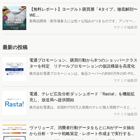
に関する分析をおこないました。iPhone3GSの登場から十数年が経
ち、スマートフォンを取り巻く環境が成熟するなか、新興SNSの台頭
【無料レポート】ヨーグルト購買層「4タイプ」徹底解剖〜
により高校生のデジタルライフスタイルは新たな変化を見せていま
WE...
す。※資料は記事内の入力フォームより、ダウンロードいただけま
新商品開発・新市場参入には色々な悩みがつきものです。アンケート
す。
調査を実施しても、購買実態が不透明、新商品の受容性も判断しきれ
マナミナ編集部
ないなど、詰めきれない問題もあるかと思います。そこで本レポート
で提案するのが、「WEB行動・意識・購買の3視点」を活用し、どの
ようにして市場理解をしていけるのか、現状の既発商品のセグメント
最新の投稿
で相性の良いターゲットはどこかを明らかにするという調査手法で
す。新商品開発関連担当者様・マーケティング担当者様向け必見のレ
電通プロモーション、購買行動から8つのショッパークラス
ポートとなっています。※本レポートは記事のフォームから無料でダ
ターを特定 リテールプロモーションの仮説構築を高度化
ウンロードできます。
株式会社電通プロモーションは、食品スーパーの約60万件のID-POS
データと生活者の定性データをAIで分析し、購買行動の特徴に基づい
マナミナ編集部
た8つのショッパークラスターを特定しました。これにより購買時点
における生活者の意識や行動背景の把握が可能となり、リテールプロ
電通、テレビ広告分析ダッシュボード「Rasta!」を機能拡
モーションにおけるプランニングの高速化と高精度化を実現できると
充し、放送局へ提供開始
いいます。
株式会社電通は、全国約1700万人規模のテレビ個人視聴データと、独
自の大規模生活者意識調査データを掛け合わせて、テレビ広告のデー
マナミナ編集部
タ集計や広告効果の分析ができるダッシュボード「Rasta!
（Resourceful Analysis System of TV Audience：ラスタ）」の機能
ヴァリューズ、消費者行動データをもとにAIがデータ抽出
を拡充し、放送局への提供を開始したことを発表しました。
から分析・マーケ戦略策定・レポート作成まで実行する
「Dockpit AIエージェント」を提供開始