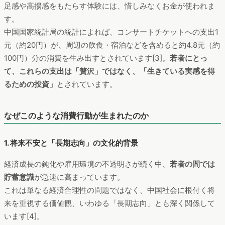
足感や高揚感をもたらす体験には、惜しみなくお金が使われま
す。
中国国家統計局の統計によれば、コンサートチケットへの支出1
元（約20円）が、周辺の飲食・宿泊などを含めると約4.8元（約
100円）分の消費を生み出すとされています[3]。
若者にとっ
て、これらの支出は「贅沢」ではなく、「生きている実感を得
るための投資」
とされています。
なぜこのような消費行動が生まれたのか
1. 将来不安と「長期志向」の文化的背景
経済成長の鈍化や雇用環境の不透明さが続く中、
若者の間では
貯蓄意識
が急速に高まっています。
これは単なる経済合理性の問題ではなく、中国社会に根付く将
来を重視する価値観、いわゆる「長期志向」とも深く関係して
います[4]。