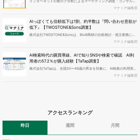
インターネット行動ログ分析によるマーケティング調査・コンサルテ
ィングサービスを提供する株式会社ヴァリューズは、国内最大規模
マナミナ編集部
250万人のWeb行動ログデータを基盤としたマーケティングリサーチ
エンジン「Dockpit（ドックピット）」の新機能として、AIが市場分
AIっぽくても信頼低下は1割、約半数は『問い合わせ意欲が
析から仮説構築、レポート作成までを自律的にサポートする
低下』【TWOSTONE&Sons調査】
「Dockpit AIエージェント」の提供を開始いたしました。
株式会社TWOSTONE&Sonsは、BtoB商材の比較検討・発注業務に携
わる担当者を対象に、コンテンツのAIっぽさに関する意識調査を実施
マナミナ編集部
し、結果を公開しました。
AI検索時代の購買導線、AIで知りSNSや検索で確認 AI利
用者の57.2％が購入経験【TaTap調査】
株式会社TaTapは、全国20〜49歳の男女を対象に、AI検索の利用実態
と、AIで知った商品をどこで確かめているかを調査し、結果を公開し
マナミナ編集部
ました。
アクセスランキング
昨日
週間
月間