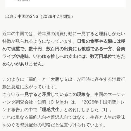
出典：中国のSNS（2026年2月閲覧）
近年の中国では、若年層の消費行動に一見すると理解しがたい
特徴が見られるようになっています。
日常の食事や衣類には極
めて慎重で、数十円、数百円の出費にも敏感である一方、音楽
ライブや趣味、いわゆる推しへの支出には、数万円単位でもた
めらいがありません。
このように「節約」と「大胆な支出」が同時に存在する消費行
動は急速に広がっています。
こういう
一見すると矛盾しているこの現象を
、中国のマーケテ
ィング調査会社・知萌（C-Mind）は、『2026年中国消費トレ
ンド報告』の中で
「理感共生」
と名付けしました［1］。
これは単なる節約志向や贅沢志向ではなく、生存と人生の意味
をめぐる資源配分の戦略だと位置づけられています。