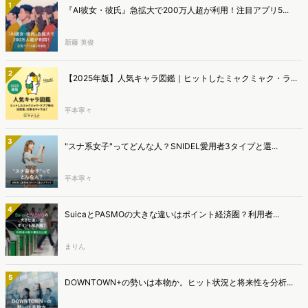
1
『AI彼女・彼氏』急拡大で200万人超が利用！注目アプリ5...
新藤 英俊
2
【2025年版】人気キャラ図鑑｜ヒットしたミャクミャク・ラ...
平本寧々
3
"スナ系女子"ってどんな人？SNIDEL愛用者3タイプと選...
平本寧々
4
SuicaとPASMOの大きな違いはポイント経済圏？利用者...
まりん
5
DOWNTOWN+の勢いは本物か。ヒット状況と将来性を分析...