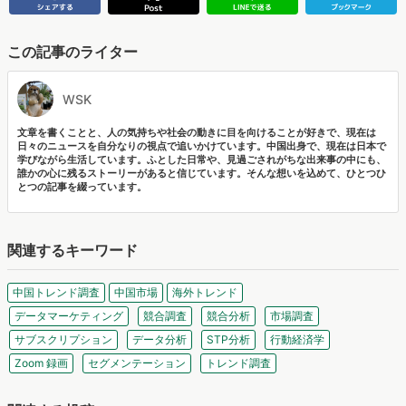
この記事のライター
WSK
文章を書くことと、人の気持ちや社会の動きに目を向けることが好きで、現在は
日々のニュースを自分なりの視点で追いかけています。中国出身で、現在は日本で
学びながら生活しています。ふとした日常や、見過ごされがちな出来事の中にも、
誰かの心に残るストーリーがあると信じています。そんな想いを込めて、ひとつひ
とつの記事を綴っています。
関連するキーワード
中国トレンド調査
中国市場
海外トレンド
データマーケティング
競合調査
競合分析
市場調査
サブスクリプション
データ分析
STP分析
行動経済学
Zoom 録画
セグメンテーション
トレンド調査