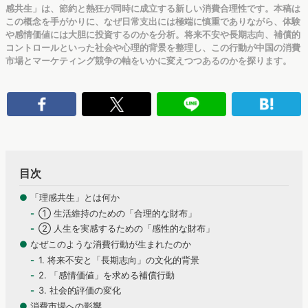
感共生」は、節約と熱狂が同時に成立する新しい消費合理性です。本稿は
この概念を手がかりに、なぜ日常支出には極端に慎重でありながら、体験
や感情価値には大胆に投資するのかを分析。将来不安や長期志向、補償的
コントロールといった社会や心理的背景を整理し、この行動が中国の消費
市場とマーケティング競争の軸をいかに変えつつあるのかを探ります。
目次
●
「理感共生」とは何か
① 生活維持のための「合理的な財布」
② 人生を実感するための「感性的な財布」
●
なぜこのような消費行動が生まれたのか
1. 将来不安と「長期志向」の文化的背景
2. 「感情価値」を求める補償行動
3. 社会的評価の変化
●
消費市場への影響