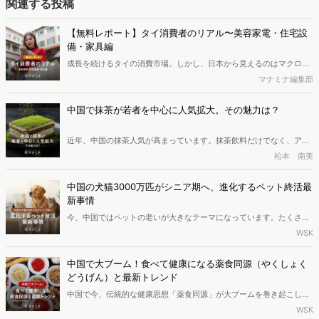
関連する投稿
【無料レポート】タイ消費者のリアル〜美容家電・住宅設
備・家具編
成⻑を続けるタイの消費市場。しかし、⽇本から⾒えるのはマクロ統
計や店頭の⾵景までで、消費者が家の中で実際に何を使い、何にこだ
マナミナ編集部
わって暮らしているかは⾒えにくいのが実情です 。本レポートでは、
美容家電・キッチン・家具の3 領域にフォーカスし、2 つのアンケー
中国で抹茶が若者を中心に人気拡大。その魅力は？
トと投稿写真の分析により、タイの暮らしの実態を調査しました。※
本レポートは記事のフォームから無料でダウンロードできます。
近年、中国の抹茶人気が高まっています。抹茶飲料だけでなく、アイ
ス、ジェラート、チョコ、ラテ、お酒など数えきれないほどの抹茶商
松本 南美
品が登場しており、「万物皆可抹茶（なんでも抹茶味にできる）」と
いう言葉ができるほどです。この記事では、このような抹茶人気の背
中国の犬猫3000万匹がシニア期へ、進化するペット終活最
景にある要因を紹介します。
新事情
今、中国ではペットの老いが大きなテーマになっています。たくさん
の犬や猫がシニア期を迎え、ペット業界もかわいがるだけのフェーズ
WSK
から、最期まで寄り添うケアへと変わってきました。ペット保険、フ
ードと健康管理、そしてペット葬儀。広がり続けるこの市場で、今最
中国で大ブーム！食べて健康になる薬食同源（やくしょく
も注目されている変化をレポートします。
どうげん）と最新トレンド
中国で今、伝統的な健康思想「薬食同源」が大ブームを巻き起こして
います。急速な高齢化を背景に健康寿命を延ばしたいシニア世代だけ
WSK