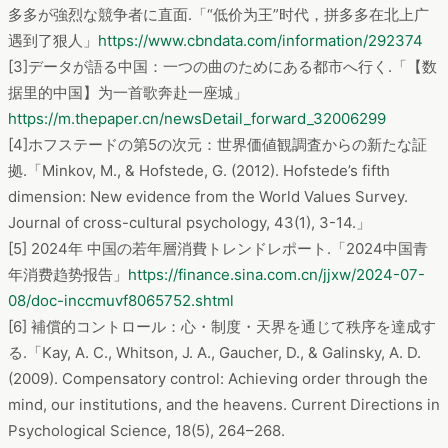
多多が強烈な競争者に直面.「“低价为王”时代，拼多多在北上广
遇到了狠人」
https://www.cbndata.com/information/292374
[3]データが語る中国：一つの曲のためにある都市へ行く.「【数
据里的中国】为一首歌奔赴一座城」
https://m.thepaper.cn/newsDetail_forward_32006299
[4]ホフステードの第5の次元：世界価値観調査からの新たな証
拠.「Minkov, M., & Hofstede, G. (2012). Hofstede’s fifth
dimension: New evidence from the World Values Survey.
Journal of cross-cultural psychology, 43(1), 3-14.」
[5] 2024年 中国の若年層消費トレンドレポート.「2024中国青
年消费趋势报告」
https://finance.sina.com.cn/jjxw/2024-07-
08/doc-inccmuvf8065752.shtml
[6] 補償的コントロール：心・制度・天界を通じて秩序を達成す
る.「Kay, A. C., Whitson, J. A., Gaucher, D., & Galinsky, A. D.
(2009). Compensatory control: Achieving order through the
mind, our institutions, and the heavens. Current Directions in
Psychological Science, 18(5), 264–268.