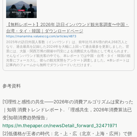
【無料レポート】2026年 訪日インバウンド観光客調査〜中国・
台湾・タイ・韓国｜ダウンロードページ
https://manamina.valuesccg.com/articles/4873
2025年の訪日外国人客数（インバウンド）は、前年比15.8%増の約4,268万人と
なり、過去最高を記録した2024年を大幅に上回って過去最多を更新しました。背
景には、大阪・関西万博の開催や円安による消費拡大も理由として考えられます。
そんなインバウンド観光客の中でも、本レポートでは中国・台湾・タイ・韓国の観
光客にフォーカスし、彼らの観光実態をアンケート調査しました。※本レポートは
記事内のフォームから無料でダウンロードいただけます。
参考資料
[1]理性と感性の共生――2026年の消費アルゴリズムは変わった
｜知萌 消費トレンドレポート. 「理感共生，2026年消费算法已
变|知萌消费趋势报告」
https://m.thepaper.cn/newsDetail_forward_32471971
[2]低価格が王者の時代：北・上・広（北京・上海・広州）で拼