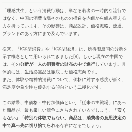
「理感共生」という消費行動は、単なる若者の一時的な流行で
はなく、中国の消費市場そのものの構造を内側から組み替える
力を持っています。その影響は、商品設計、価格戦略、流通、
ブランドのあり方にまで及んでいます。
従来、「K字型消費」や「K字型経済」は、所得階層間の分断を
示す概念として用いられてきました[8]。しかし現在の中国で
は、その
分断が一人の消費者の財布の中で進行
しています。具
体的には、生活必需品は徹底した価格志向です。
また、体験や精神的消費について、価格に対する感度が低く、
満足度や希少性を優先する傾向という二極化です。
この結果、中価格・中付加価値という「従来の主戦場」にあっ
た商品が、最も厳しい競争にさらされているでしょう。
「安く
もない」「特別な体験でもない」商品は、消費者の意思決定の
中で真っ先に切り捨てられる
存在になるでしょう。