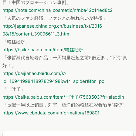
目！中国のプロモーション事例」
https://note.com/china_cosmetic/n/nba42c14ed8c2
「人気のファン経済、ファンとの触れ合いが特徴」
http://japanese.china.org.cn/business/txt/2016-
08/15/content_39096611_3.htm
「粉丝经济」
https://baike.baidu.com/item/粉丝经济
「张哲瀚代言轻奢产品，一天销量赶超之前5倍还多，“下海”真
好！」
https://baijiahao.baidu.com/s?
id=1694199841897829498&wfr=spider&for=pc
「一叶子」
https://baike.baidu.com/item/一叶子/7563503?fr=aladdin
「贡献一半以上销量，刘宇、杨洋们的粉丝在彩妆晒单“控评”」
https://www.cbndata.com/information/169801