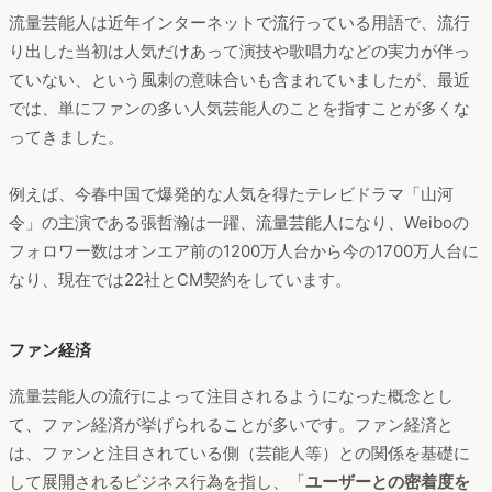
流量芸能人は近年インターネットで流行っている用語で、流行
り出した当初は人気だけあって演技や歌唱力などの実力が伴っ
ていない、という風刺の意味合いも含まれていましたが、最近
では、単にファンの多い人気芸能人のことを指すことが多くな
ってきました。
例えば、今春中国で爆発的な人気を得たテレビドラマ「山河
令」の主演である張哲瀚は一躍、流量芸能人になり、Weiboの
フォロワー数はオンエア前の1200万人台から今の1700万人台に
なり、現在では22社とCM契約をしています。
ファン経済
流量芸能人の流行によって注目されるようになった概念とし
て、ファン経済が挙げられることが多いです。ファン経済と
は、ファンと注目されている側（芸能人等）との関係を基礎に
して展開されるビジネス行為を指し、「
ユーザーとの密着度を