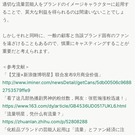
適切な流量芸能人をブランドのイメージキャラクターに起用す
ることで、莫大な利益を得られるのは間違いないことでしょ
う。
しかしそれと同時に、一般の顧客と当該ブランド固有のファン
を遠ざけることもあるので、慎重にキャスティングすることが
重要だと考えられます。
＜参考文献＞
「【艾漫×新浪微博明星】联合发布9月商业价值」
http://www.iminer.com/newsDetail/getCans/5db00506c9688
2753579ffe9
「看了这几部热播剧男神的粉丝数，网友：张哲瀚涨粉迅速！」
https://www.163.com/dy/article/GB4536UD0517UKL6.html
「流量明星，凭什么有流量？」
https://zhuanlan.zhihu.com/p/52808288
「化粧品ブランドの芸能人起用は「流量」とファン経済に注