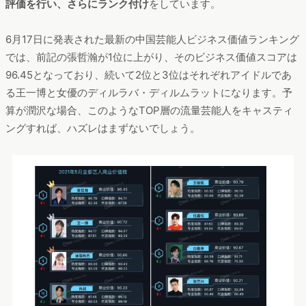
評価を行い、さらにランク付け
をしています。
6月17日に発表された最新の中国芸能人ビジネス価値ランキング
では、前記の張哲瀚が1位に上がり、そのビジネス価値スコアは
96.45となっており、続いて2位と3位はそれぞれアイドルであ
る王一博と女優のディルラバ・ディルムラットになります。予
算が潤沢な場合、このようなTOP層の流量芸能人をキャスティ
ングすれば、ハズレはまずないでしょう。