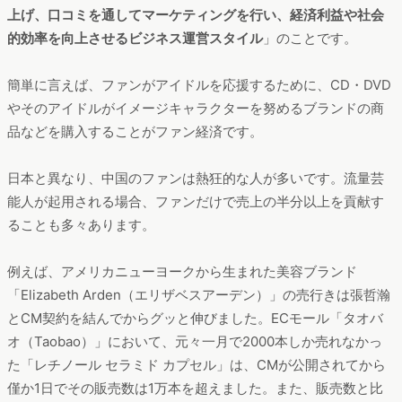
上げ、口コミを通してマーケティングを行い、経済利益や社会
的効率を向上させるビジネス運営スタイル
」のことです。
簡単に言えば、ファンがアイドルを応援するために、CD・DVD
やそのアイドルがイメージキャラクターを努めるブランドの商
品などを購入することがファン経済です。
日本と異なり、中国のファンは熱狂的な人が多いです。流量芸
能人が起用される場合、ファンだけで売上の半分以上を貢献す
ることも多々あります。
例えば、アメリカニューヨークから生まれた美容ブランド
「Elizabeth Arden（エリザベスアーデン）」の売行きは張哲瀚
とCM契約を結んでからグッと伸びました。ECモール「タオバ
オ（Taobao）」において、元々一月で2000本しか売れなかっ
た「レチノール セラミド カプセル」は、CMが公開されてから
僅か1日でその販売数は1万本を超えました。また、販売数と比