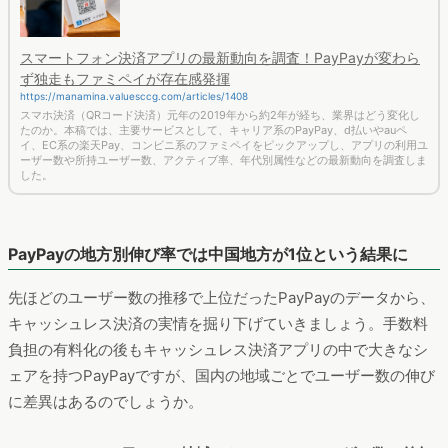
スマートフォン決済アプリの最新動向を調査！PayPayが変わら
ず独走もファミペイが存在感発揮
https://manamina.valuesccg.com/articles/1408
スマホ決済（QRコード決済）元年の2019年から約2年が経ち、業界はどう変化し
たのか。本稿では、主要サービスとして、キャリア系のPayPay、d払いやauペ
イ、EC系の楽天Pay、コンビニ系のファミペイをピックアップし、アプリの利用ユ
ーザー数や所持ユーザー数、アクティブ率、年代別属性などの最新動向を調査しま
した。
PayPayの地方別伸び率では中国地方が1位という結果に
先ほどのユーザー数の推移で上位だったPayPayのデータから、
キャッシュレス決済の実情を掘り下げていきましょう。手数料
負担の有料化の後もキャッシュレス決済アプリの中で大きなシ
ェアを持つPayPayですが、国内の地域ごとでユーザー数の伸び
に差異はあるのでしょうか。