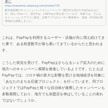
果に
https://manamina.valuesccg.com/articles/1170
数百億規模のキャッシュバックキャンペーンで一躍注目を浴びたPayPayをはじ
め、d払いやauペイ、楽天Pay、LINEPayが肩を並べています。本稿では、そんな
キャッシュレスアプリに着目。主要アプリのユーザー数推移や、地域・年代別の利
用傾向を調査しました。
これは、PayPayを利用するユーザー・店舗が共に増え続けてき
た事で、ある程度数字が落ち着いてきているからだと思われま
す。
こうした状況を受けて、PayPayはさらなるシェア拡大のために
地方へのキャンペーン展開を推進しているようです。たとえば
PayPayでは、コロナ禍の甚大な影響を受ける地域経済を対象に
「あなたのまちを応援プロジェクト」を行っています。同プロ
ジェクトではPayPayと様々な自治体が連携したキャンペーンも
多数展開しており、地方でも加盟店を伸ばしていることの表れ
ではないでしょうか。