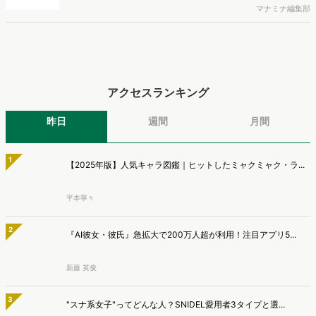
と、AIで知った商品をどこで確かめているかを調査し、結果を公開し
マナミナ編集部
ました。
アクセスランキング
昨日
週間
月間
1
【2025年版】人気キャラ図鑑｜ヒットしたミャクミャク・ラ...
平本寧々
2
『AI彼女・彼氏』急拡大で200万人超が利用！注目アプリ5...
新藤 英俊
3
"スナ系女子"ってどんな人？SNIDEL愛用者3タイプと選...