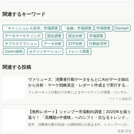
関連するキーワード
「キャッシュレス決済」市場調査
「金融」市場調査
市場調査
Dockpit
データマーケティング
競合調査
競合分析
市場調査
サブスクリプション
データ分析
STP分析
行動経済学
Zoom 録画
セグメンテーション
トレンド調査
関連する投稿
ヴァリューズ、消費者行動データをもとにAIがデータ抽出
から分析・マーケ戦略策定・レポート作成まで実行する
「Dockpit AIエージェント」を提供開始
インターネット行動ログ分析によるマーケティング調査・コンサルテ
ィングサービスを提供する株式会社ヴァリューズは、国内最大規模
マナミナ編集部
250万人のWeb行動ログデータを基盤としたマーケティングリサーチ
エンジン「Dockpit（ドックピット）」の新機能として、AIが市場分
【無料レポート】シャンプー市場動向調査｜2025年を振り
析から仮説構築、レポート作成までを自律的にサポートする
返り！ 「高機能×中価格」へのシフト・次なるトレンドの
「Dockpit AIエージェント」の提供を開始いたしました。
兆し
近年、消費者の髪や頭皮への興味関心が高まる中、シャンプーへの支
出額は増加傾向にあります。本レポートでは、独自のWeb行動ログデ
新藤 英俊