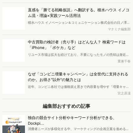
ータをもとに2025年のシャンプー市場を分析しました。その結果、
検討段階において、高い外部評価（口コミやベストコスメ受賞など）
直感を「勝てる戦略仮説」へ翻訳する。積水ハウス イノコ
と優れた機能性を両立した「中価格帯の新興ブランド」へ支持がシフ
ム流・理論×実践ツール活用法
トしている実態が明らかとなりました。また、長年の実績とステータ
積水ハウス イノベーション＆コミュニケーション株式会社の日ノ澤恵
スを誇る高価格帯ブランドも根強い支持を集めています。さらに次な
莉氏と株式会社ヴァリューズ取締役副社長・後藤賢治が対談。日ノ澤
マナミナ編集部
るトレンドとして、香りの変化や、タイパ・衛生面に優れる「吊り下
氏が提唱する5Sフレームワークとその実践について語り合いました。
げパウチ」の普及の兆しについても考察します。
中古買取の検討者（売り手）はどんな人？ 検索ワードは
「iPhone」「ポケカ」など
リユース市場は拡大を続けており、不要になったモノの売却は身近な
選択肢になりつつあります。ではリユース市場における「売り手」は
重兼千春
どのような人なのでしょうか。今回は「買取」検索者の検索キーワー
ドや属性、興味関心を分析し、買取サービスを利用する消費者像を探
なぜ「コンビニ増量キャンペーン」は全世代に支持される
りました。
のか。お得さ"以外"の魅力とは
近年、コンビニ各社では価格据え置きで内容量を増やす「増量キャン
ペーン」が相次いで実施されています。物価高が続く中、分かりやす
宮之原凜
いお得感を訴求できる施策として、消費者からの関心も高まっている
ようです。一方で、増量キャンペーンは単なる節約ニーズだけでな
編集部おすすめの記事
く、新商品や話題性への関心とも結びついている可能性があります。
本記事では、検索データや行動データをもとに、コンビニ各社の取り
独自の競合サイト分析やキーワード分析ができる、
組みと関心者の特徴を分析し、増量キャンペーンが支持される背景を
Dockpi...
探ります。
消費者ニーズが多様化する中、マーケティングの企画立案を進める上