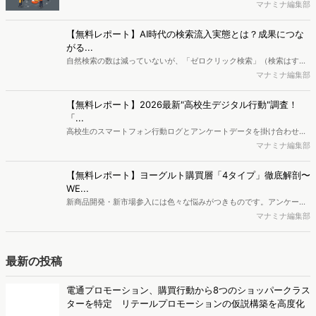
で、競合分析や消費者分析の重要性がより高まっています。Web行動
マナミナ編集部
ログ分析ツール「Dockpit（ドックピット）」では、消費者Web行動
データを活用し、Web上の消費者行動を起点とした競合サイト分析や
【無料レポート】AI時代の検索流入実態とは？成果につな
消費者分析が可能です。今回はDockpitならではの利便性の高い機能
がる...
や活用方法を解説します。
自然検索の数は減っていないが、「ゼロクリック検索」（検索はする
がページには流入しない）の割合が増加しているのが、AI時代の検索
マナミナ編集部
流入の現状と言われています。では、その要因はどのようなことなの
か、また、要因を理解した上で、成果に確実につながるコンテンツを
【無料レポート】2026最新"高校生デジタル行動"調査！
制作するにはどうするべきなのでしょうか。本レポートはこのような
「...
疑問をお抱えのSEO・Webマーケティングご担当者様におすすめの内
高校生のスマートフォン行動ログとアンケートデータを掛け合わせ、
容となっています。※本レポートは記事のフォームから無料でダウン
最新の若年層（高校生）におけるデジタル行動実態やSNSの利用傾向
マナミナ編集部
ロードできます。
に関する分析をおこないました。iPhone3GSの登場から十数年が経
ち、スマートフォンを取り巻く環境が成熟するなか、新興SNSの台頭
【無料レポート】ヨーグルト購買層「4タイプ」徹底解剖〜
により高校生のデジタルライフスタイルは新たな変化を見せていま
WE...
す。※資料は記事内の入力フォームより、ダウンロードいただけま
新商品開発・新市場参入には色々な悩みがつきものです。アンケート
す。
調査を実施しても、購買実態が不透明、新商品の受容性も判断しきれ
マナミナ編集部
ないなど、詰めきれない問題もあるかと思います。そこで本レポート
で提案するのが、「WEB行動・意識・購買の3視点」を活用し、どの
ようにして市場理解をしていけるのか、現状の既発商品のセグメント
最新の投稿
で相性の良いターゲットはどこかを明らかにするという調査手法で
す。新商品開発関連担当者様・マーケティング担当者様向け必見のレ
電通プロモーション、購買行動から8つのショッパークラス
ポートとなっています。※本レポートは記事のフォームから無料でダ
ターを特定 リテールプロモーションの仮説構築を高度化
ウンロードできます。