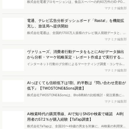
株式会社電通プロモーションは、食品スーパーの約60万件のID-POS
データと生活者の定性データをAIで分析し、購買行動の特徴に基づい
マナミナ編集部
た8つのショッパークラスターを特定しました。これにより購買時点
における生活者の意識や行動背景の把握が可能となり、リテールプロ
電通、テレビ広告分析ダッシュボード「Rasta!」を機能拡
モーションにおけるプランニングの高速化と高精度化を実現できると
充し、放送局へ提供開始
いいます。
株式会社電通は、全国約1700万人規模のテレビ個人視聴データと、独
自の大規模生活者意識調査データを掛け合わせて、テレビ広告のデー
マナミナ編集部
タ集計や広告効果の分析ができるダッシュボード「Rasta!
（Resourceful Analysis System of TV Audience：ラスタ）」の機能
ヴァリューズ、消費者行動データをもとにAIがデータ抽出
を拡充し、放送局への提供を開始したことを発表しました。
から分析・マーケ戦略策定・レポート作成まで実行する
「Dockpit AIエージェント」を提供開始
インターネット行動ログ分析によるマーケティング調査・コンサルテ
ィングサービスを提供する株式会社ヴァリューズは、国内最大規模
マナミナ編集部
250万人のWeb行動ログデータを基盤としたマーケティングリサーチ
エンジン「Dockpit（ドックピット）」の新機能として、AIが市場分
AIっぽくても信頼低下は1割、約半数は『問い合わせ意欲が
析から仮説構築、レポート作成までを自律的にサポートする
低下』【TWOSTONE&Sons調査】
「Dockpit AIエージェント」の提供を開始いたしました。
株式会社TWOSTONE&Sonsは、BtoB商材の比較検討・発注業務に携
わる担当者を対象に、コンテンツのAIっぽさに関する意識調査を実施
マナミナ編集部
し、結果を公開しました。
AI検索時代の購買導線、AIで知りSNSや検索で確認 AI利
用者の57.2％が購入経験【TaTap調査】
株式会社TaTapは、全国20〜49歳の男女を対象に、AI検索の利用実態