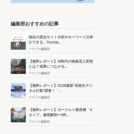
編集部おすすめの記事
独自の競合サイト分析やキーワード分析
ができる、Dockpi...
マナミナ編集部
【無料レポート】AI時代の検索流入実態
とは？成果につながる...
マナミナ編集部
【無料レポート】2026最新"高校生デジ
タル行動"調査！「...
マナミナ編集部
【無料レポート】ヨーグルト購買層「4
タイプ」徹底解剖〜WE...
マナミナ編集部