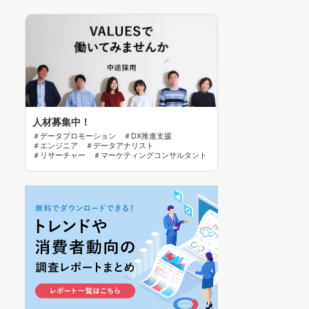
人材募集中！
＃データプロモーション ＃DX推進支援
＃エンジニア ＃データアナリスト
＃リサーチャー ＃マーケティングコンサルタント