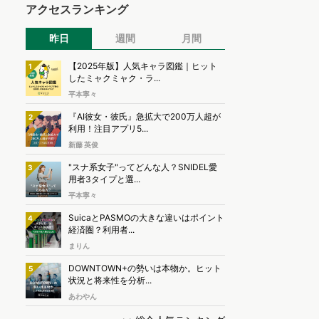
アクセスランキング
昨日
週間
月間
【2025年版】人気キャラ図鑑｜ヒット
1
したミャクミャク・ラ...
平本寧々
『AI彼女・彼氏』急拡大で200万人超が
2
利用！注目アプリ5...
新藤 英俊
"スナ系女子"ってどんな人？SNIDEL愛
3
用者3タイプと選...
平本寧々
SuicaとPASMOの大きな違いはポイント
4
経済圏？利用者...
まりん
DOWNTOWN+の勢いは本物か。ヒット
5
状況と将来性を分析...
あわやん