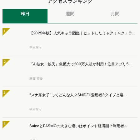
アクセスランキング
昨日
週間
月間
1
【2025年版】人気キャラ図鑑｜ヒットしたミャクミャク・ラ...
平本寧々
2
『AI彼女・彼氏』急拡大で200万人超が利用！注目アプリ5...
新藤 英俊
3
"スナ系女子"ってどんな人？SNIDEL愛用者3タイプと選...
平本寧々
4
SuicaとPASMOの大きな違いはポイント経済圏？利用者...