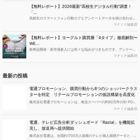
流入の現状と言われています。では、その要因はどのようなことなの
か、また、要因を理解した上で、成果に確実につながるコンテンツを
【無料レポート】2026最新"高校生デジタル行動"調査！
制作するにはどうするべきなのでしょうか。本レポートはこのような
「...
疑問をお抱えのSEO・Webマーケティングご担当者様におすすめの内
高校生のスマートフォン行動ログとアンケートデータを掛け合わせ、
容となっています。※本レポートは記事のフォームから無料でダウン
最新の若年層（高校生）におけるデジタル行動実態やSNSの利用傾向
マナミナ編集部
ロードできます。
に関する分析をおこないました。iPhone3GSの登場から十数年が経
ち、スマートフォンを取り巻く環境が成熟するなか、新興SNSの台頭
【無料レポート】ヨーグルト購買層「4タイプ」徹底解剖〜
により高校生のデジタルライフスタイルは新たな変化を見せていま
WE...
す。※資料は記事内の入力フォームより、ダウンロードいただけま
新商品開発・新市場参入には色々な悩みがつきものです。アンケート
す。
調査を実施しても、購買実態が不透明、新商品の受容性も判断しきれ
マナミナ編集部
ないなど、詰めきれない問題もあるかと思います。そこで本レポート
で提案するのが、「WEB行動・意識・購買の3視点」を活用し、どの
ようにして市場理解をしていけるのか、現状の既発商品のセグメント
最新の投稿
で相性の良いターゲットはどこかを明らかにするという調査手法で
す。新商品開発関連担当者様・マーケティング担当者様向け必見のレ
電通プロモーション、購買行動から8つのショッパークラス
ポートとなっています。※本レポートは記事のフォームから無料でダ
ターを特定 リテールプロモーションの仮説構築を高度化
ウンロードできます。
株式会社電通プロモーションは、食品スーパーの約60万件のID-POS
データと生活者の定性データをAIで分析し、購買行動の特徴に基づい
マナミナ編集部
た8つのショッパークラスターを特定しました。これにより購買時点
における生活者の意識や行動背景の把握が可能となり、リテールプロ
電通、テレビ広告分析ダッシュボード「Rasta!」を機能拡
モーションにおけるプランニングの高速化と高精度化を実現できると
充し、放送局へ提供開始
いいます。