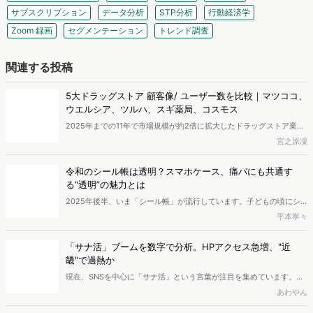
データマーケティング
競合調査
競合分析
市場調査
サブスクリプション
データ分析
STP分析
行動経済学
Zoom 録画
セグメンテーション
トレンド調査
関連する投稿
5大ドラッグストア 顧客像/ ユーザー数を比較｜マツココ、
ウエルシア、ツルハ、スギ薬局、コスモス
2025年までの11年で市場規模が約2倍に拡大したドラッグストア業
界。販売額は4.9兆円から9.4兆円へと成長しています。本記事では、
宮之原凜
マツココやウエルシアをはじめとする主要5ブランドのアプリ利用デ
ータをもとに、各社のポジショニングやロイヤルティ構造を分析しま
令和のシール帳は透明？スマホケース、痛バにも共通す
す。
る“透明”の魅力とは
2025年後半、いま「シール帳」が流行しています。子どもの頃にシ
ールを集めていたという方も多いのではないでしょうか。この記事で
平本寧々
は、令和に訪れたシール帳ブームの実態を探っていきます。シール帳
に興味を持っているのはどのような人なのか、2025年のシール帳の
「サナ活」ブームを数字で分析。HPアクセス急増、"近
トレンドはどのようなものなのかを分析しました。
畿"で過熱か
現在、SNSを中心に「サナ活」という言葉が注目を集めています。高
市首相の就任をきっかけに、彼女の愛用品に注目が集まり、関連商品
あわやん