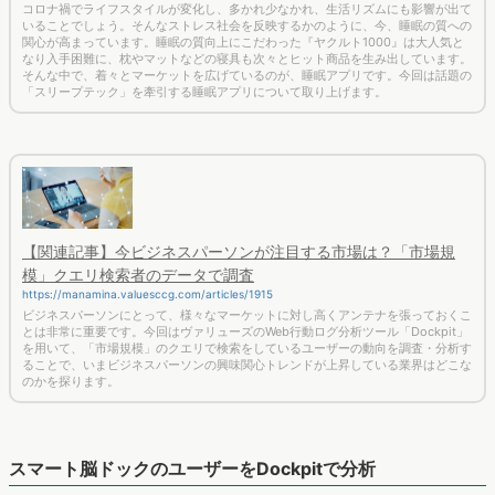
コロナ禍でライフスタイルが変化し、多かれ少なかれ、生活リズムにも影響が出て
いることでしょう。そんなストレス社会を反映するかのように、今、睡眠の質への
関心が高まっています。睡眠の質向上にこだわった『ヤクルト1000』は大人気と
なり入手困難に、枕やマットなどの寝具も次々とヒット商品を生み出しています。
そんな中で、着々とマーケットを広げているのが、睡眠アプリです。今回は話題の
「スリープテック」を牽引する睡眠アプリについて取り上げます。
【関連記事】今ビジネスパーソンが注目する市場は？「市場規
模」クエリ検索者のデータで調査
https://manamina.valuesccg.com/articles/1915
ビジネスパーソンにとって、様々なマーケットに対し高くアンテナを張っておくこ
とは非常に重要です。今回はヴァリューズのWeb行動ログ分析ツール「Dockpit」
を用いて、「市場規模」のクエリで検索をしているユーザーの動向を調査・分析す
ることで、いまビジネスパーソンの興味関心トレンドが上昇している業界はどこな
のかを探ります。
スマート脳ドックのユーザーをDockpitで分析