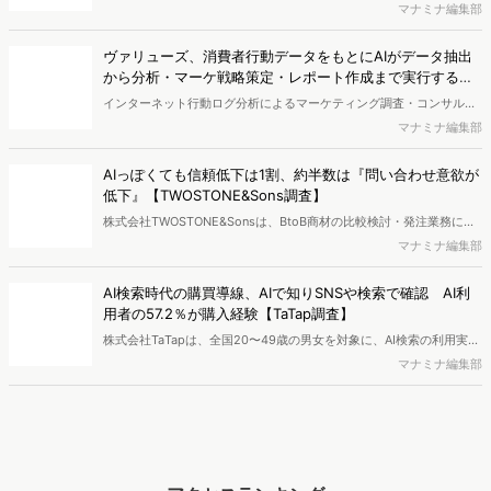
株式会社電通は、全国約1700万人規模のテレビ個人視聴データと、独
自の大規模生活者意識調査データを掛け合わせて、テレビ広告のデー
マナミナ編集部
タ集計や広告効果の分析ができるダッシュボード「Rasta!
（Resourceful Analysis System of TV Audience：ラスタ）」の機能
ヴァリューズ、消費者行動データをもとにAIがデータ抽出
を拡充し、放送局への提供を開始したことを発表しました。
から分析・マーケ戦略策定・レポート作成まで実行する
「Dockpit AIエージェント」を提供開始
インターネット行動ログ分析によるマーケティング調査・コンサルテ
ィングサービスを提供する株式会社ヴァリューズは、国内最大規模
マナミナ編集部
250万人のWeb行動ログデータを基盤としたマーケティングリサーチ
エンジン「Dockpit（ドックピット）」の新機能として、AIが市場分
AIっぽくても信頼低下は1割、約半数は『問い合わせ意欲が
析から仮説構築、レポート作成までを自律的にサポートする
低下』【TWOSTONE&Sons調査】
「Dockpit AIエージェント」の提供を開始いたしました。
株式会社TWOSTONE&Sonsは、BtoB商材の比較検討・発注業務に携
わる担当者を対象に、コンテンツのAIっぽさに関する意識調査を実施
マナミナ編集部
し、結果を公開しました。
AI検索時代の購買導線、AIで知りSNSや検索で確認 AI利
用者の57.2％が購入経験【TaTap調査】
株式会社TaTapは、全国20〜49歳の男女を対象に、AI検索の利用実態
と、AIで知った商品をどこで確かめているかを調査し、結果を公開し
マナミナ編集部
ました。