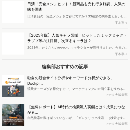
の売り上げが急伸したという報道も見られます。本記事では、「サナ
活」がもたらした経済的な影響とその支持層について、最新のデータ
日清「完全メシ」ヒット！新商品も売れ行き好調、人気の
をもとに分析しました。
味を調査
日清食品の「完全メシ」をご存じですか？33種類の栄養素とおいしさ
の完全なバランスを追求した「完全メシ」がいま人気沸騰中です。即
平本寧々
席麺、カップライス、冷凍食品、スープなどが展開されています。今
回は即席麺とカップライスに着目し、「完全メシ」購入者の特徴や人
【2025年版】人気キャラ図鑑｜ヒットしたミャクミャク・
気の味を調査していきます。最後には、おいしく栄養を摂取できるそ
ラブブ等の注目度、次来るキャラは？
のほかの商品もご紹介します。
2025年、たくさんのかわいいキャラクターが流行りました。今回の
記事では、2025年で人気が急上昇したキャラクター10選をご紹介し
平本寧々
ます。また、ちいかわ・ミャクミャクなどの人気キャラの経済効果に
も迫ります。最後には、2026年に人気が上昇するキャラクターを予
編集部おすすめの記事
想しました。
独自の競合サイト分析やキーワード分析ができる、
Dockpi...
消費者ニーズが多様化する中、マーケティングの企画立案を進める上
で、競合分析や消費者分析の重要性がより高まっています。Web行動
マナミナ編集部
ログ分析ツール「Dockpit（ドックピット）」では、消費者Web行動
データを活用し、Web上の消費者行動を起点とした競合サイト分析や
【無料レポート】AI時代の検索流入実態とは？成果につな
消費者分析が可能です。今回はDockpitならではの利便性の高い機能
がる...
や活用方法を解説します。
自然検索の数は減っていないが、「ゼロクリック検索」（検索はする
がページには流入しない）の割合が増加しているのが、AI時代の検索
マナミナ編集部