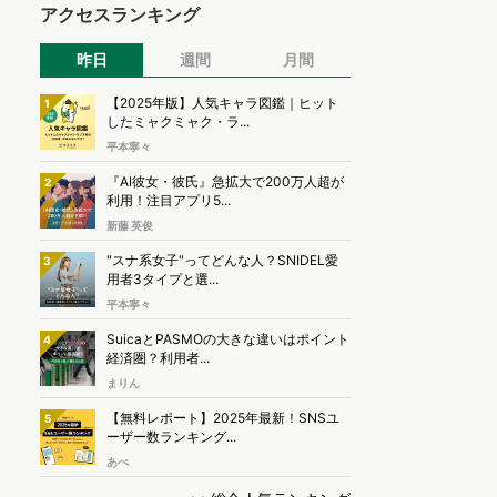
アクセスランキング
昨日
週間
月間
【2025年版】人気キャラ図鑑｜ヒット
1
したミャクミャク・ラ...
平本寧々
『AI彼女・彼氏』急拡大で200万人超が
2
利用！注目アプリ5...
新藤 英俊
"スナ系女子"ってどんな人？SNIDEL愛
3
用者3タイプと選...
平本寧々
SuicaとPASMOの大きな違いはポイント
4
経済圏？利用者...
まりん
【無料レポート】2025年最新！SNSユ
5
ーザー数ランキング...
あべ