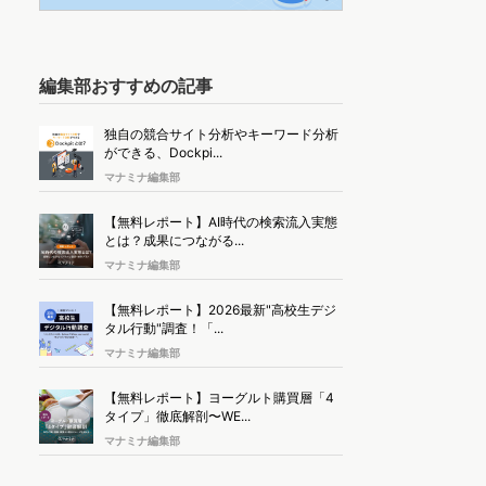
編集部おすすめの記事
独自の競合サイト分析やキーワード分析
ができる、Dockpi...
マナミナ編集部
【無料レポート】AI時代の検索流入実態
とは？成果につながる...
マナミナ編集部
【無料レポート】2026最新"高校生デジ
タル行動"調査！「...
マナミナ編集部
【無料レポート】ヨーグルト購買層「4
タイプ」徹底解剖〜WE...
マナミナ編集部