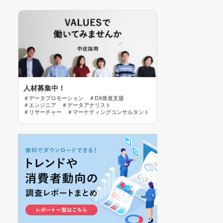
人材募集中！
＃データプロモーション ＃DX推進支援
＃エンジニア ＃データアナリスト
＃リサーチャー ＃マーケティングコンサルタント