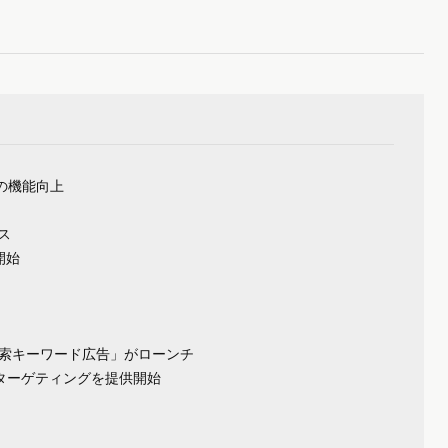
の機能向上
ース
開始
tter検索キーワード広告」がローンチ
域ターゲティングを提供開始