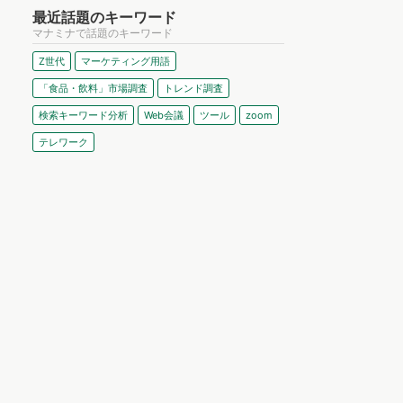
最近話題のキーワード
マナミナで話題のキーワード
Z世代
マーケティング用語
「食品・飲料」市場調査
トレンド調査
検索キーワード分析
Web会議
ツール
zoom
テレワーク