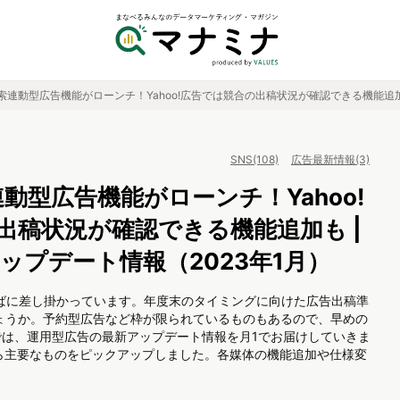
rの検索連動型広告機能がローンチ！Yahoo!広告では競合の出稿状況が確認できる機能追加
SNS(108)
広告最新情報(3)
索連動型広告機能がローンチ！Yahoo!
出稿状況が確認できる機能追加も |
ップデート情報（2023年1月）
半ばに差し掛かっています。年度末のタイミングに向けた広告出稿準
ょうか。予約型広告など枠が限られているものもあるので、早めの
ナでは、運用型広告の最新アップデート情報を月1でお届けしていきま
から主要なものをピックアップしました。各媒体の機能追加や仕様変