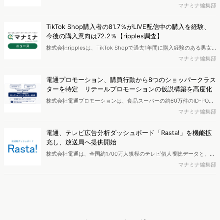
ロンドン・ドイツ全域の5地域で、各900名・計4,500名（10～50
マナミナ編集部
代）を対象に、メディア接触状況やAI・先進テクノロジーサービスの
利用状況を調査する「グローバル・メディア・テック調査2026」を
TikTok Shop購入者の81.7％がLIVE配信中の購入を経験、
実施し、結果を公開しました。
今後の購入意向は72.2％【ripples調査】
株式会社ripplesは、TikTok Shopで過去1年間に購入経験のある男女
を対象とした「TikTok Shop購入者実態調査2026」を実施し、結果を
マナミナ編集部
公開しました。
電通プロモーション、購買行動から8つのショッパークラス
ターを特定 リテールプロモーションの仮説構築を高度化
株式会社電通プロモーションは、食品スーパーの約60万件のID-POS
データと生活者の定性データをAIで分析し、購買行動の特徴に基づい
マナミナ編集部
た8つのショッパークラスターを特定しました。これにより購買時点
における生活者の意識や行動背景の把握が可能となり、リテールプロ
電通、テレビ広告分析ダッシュボード「Rasta!」を機能拡
モーションにおけるプランニングの高速化と高精度化を実現できると
充し、放送局へ提供開始
いいます。
株式会社電通は、全国約1700万人規模のテレビ個人視聴データと、独
自の大規模生活者意識調査データを掛け合わせて、テレビ広告のデー
マナミナ編集部
タ集計や広告効果の分析ができるダッシュボード「Rasta!
（Resourceful Analysis System of TV Audience：ラスタ）」の機能
を拡充し、放送局への提供を開始したことを発表しました。