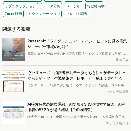
サブスクリプション
データ分析
STP分析
行動経済学
Zoom 録画
セグメンテーション
トレンド調査
関連する投稿
Panasonic「ラムダッシュ パームイン」ヒットに見る電気
シェーバー市場の可能性
電気シェーバーは男性のヒゲ剃り用途を中心とした家電でしたが、近
年さまざまなニーズに対応するグルーミング製品へと広がりを見せて
重兼千春
います。今回は、検索データなどをもとに電気シェーバー市場の今後
の可能性を考察します。シェーバー関連検索者の検索キーワードや流
ヴァリューズ、消費者行動データをもとにAIがデータ抽出
入サイト、属性を分析し、市場の展開を探りました。
から分析・マーケ戦略策定・レポート作成まで実行する
「Dockpit AIエージェント」を提供開始
インターネット行動ログ分析によるマーケティング調査・コンサルテ
ィングサービスを提供する株式会社ヴァリューズは、国内最大規模
マナミナ編集部
250万人のWeb行動ログデータを基盤としたマーケティングリサーチ
エンジン「Dockpit（ドックピット）」の新機能として、AIが市場分
AI検索時代の購買導線、AIで知りSNSや検索で確認 AI利
析から仮説構築、レポート作成までを自律的にサポートする
用者の57.2％が購入経験【TaTap調査】
「Dockpit AIエージェント」の提供を開始いたしました。
株式会社TaTapは、全国20〜49歳の男女を対象に、AI検索の利用実態
と、AIで知った商品をどこで確かめているかを調査し、結果を公開し
マナミナ編集部
ました。