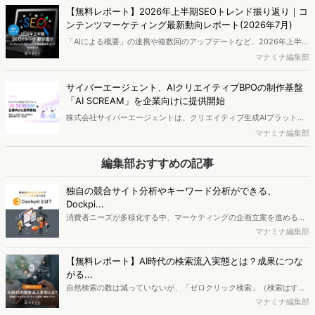
【無料レポート】2026年上半期SEOトレンド振り返り｜コ
ンテンツマーケティング最新動向レポート(2026年7月)
「AIによる概要」の連携や複数回のアップデートなど、2026年上半期
のSEO領域には様々な変化が起きています。また生成AI利用は約1.6倍
マナミナ編集部
に伸長し、最多のChatGPTを追う形でGeminiも15.1%へ拡大するな
ど、ユーザーの選択肢の多様化が進んでいます。Webマーケターや
サイバーエージェント、AIクリエイティブBPOの制作基盤
SEO担当者必見の2026年上半期概要です。※本レポートは記事のフォ
「AI SCREAM」を企業向けに提供開始
ームから無料でDLできます。また、レポートをDLしていただいた方
株式会社サイバーエージェントは、クリエイティブ生成AIプラットフ
には特典もご用意しております。
ォーム「AI SCREAM（アイスクリーム）」を企業向けに2026年8月
マナミナ編集部
より提供開始することを発表しました。
編集部おすすめの記事
独自の競合サイト分析やキーワード分析ができる、
Dockpi...
消費者ニーズが多様化する中、マーケティングの企画立案を進める上
で、競合分析や消費者分析の重要性がより高まっています。Web行動
マナミナ編集部
ログ分析ツール「Dockpit（ドックピット）」では、消費者Web行動
データを活用し、Web上の消費者行動を起点とした競合サイト分析や
【無料レポート】AI時代の検索流入実態とは？成果につな
消費者分析が可能です。今回はDockpitならではの利便性の高い機能
がる...
や活用方法を解説します。
自然検索の数は減っていないが、「ゼロクリック検索」（検索はする
がページには流入しない）の割合が増加しているのが、AI時代の検索
マナミナ編集部
流入の現状と言われています。では、その要因はどのようなことなの