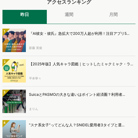
アクセスランキング
昨日
週間
月間
1
『AI彼女・彼氏』急拡大で200万人超が利用！注目アプリ5...
新藤 英俊
2
【2025年版】人気キャラ図鑑｜ヒットしたミャクミャク・ラ...
平本寧々
3
SuicaとPASMOの大きな違いはポイント経済圏？利用者...
まりん
4
"スナ系女子"ってどんな人？SNIDEL愛用者3タイプと選...