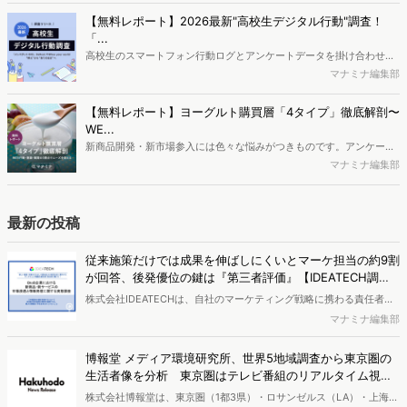
か、また、要因を理解した上で、成果に確実につながるコンテンツを
【無料レポート】2026最新"高校生デジタル行動"調査！
制作するにはどうするべきなのでしょうか。本レポートはこのような
「...
疑問をお抱えのSEO・Webマーケティングご担当者様におすすめの内
高校生のスマートフォン行動ログとアンケートデータを掛け合わせ、
容となっています。※本レポートは記事のフォームから無料でダウン
最新の若年層（高校生）におけるデジタル行動実態やSNSの利用傾向
マナミナ編集部
ロードできます。
に関する分析をおこないました。iPhone3GSの登場から十数年が経
ち、スマートフォンを取り巻く環境が成熟するなか、新興SNSの台頭
【無料レポート】ヨーグルト購買層「4タイプ」徹底解剖〜
により高校生のデジタルライフスタイルは新たな変化を見せていま
WE...
す。※資料は記事内の入力フォームより、ダウンロードいただけま
新商品開発・新市場参入には色々な悩みがつきものです。アンケート
す。
調査を実施しても、購買実態が不透明、新商品の受容性も判断しきれ
マナミナ編集部
ないなど、詰めきれない問題もあるかと思います。そこで本レポート
で提案するのが、「WEB行動・意識・購買の3視点」を活用し、どの
ようにして市場理解をしていけるのか、現状の既発商品のセグメント
最新の投稿
で相性の良いターゲットはどこかを明らかにするという調査手法で
す。新商品開発関連担当者様・マーケティング担当者様向け必見のレ
従来施策だけでは成果を伸ばしにくいとマーケ担当の約9割
ポートとなっています。※本レポートは記事のフォームから無料でダ
が回答、後発優位の鍵は『第三者評価』【IDEATECH調
ウンロードできます。
査】
株式会社IDEATECHは、自社のマーケティング戦略に携わる責任者・
担当者（BtoB／BtoCを問わず、新しい価値・市場の打ち出しや認知
マナミナ編集部
拡大の意思決定に関与する層）を対象に、BtoB企業における新商品・
新サービスの市場浸透と情報発信に関する実態調査を実施し、結果を
博報堂 メディア環境研究所、世界5地域調査から東京圏の
公開しました。
生活者像を分析 東京圏はテレビ番組のリアルタイム視聴
が強く、信用度も高い
株式会社博報堂は、東京圏（1都3県）・ロサンゼルス（LA）・上海・