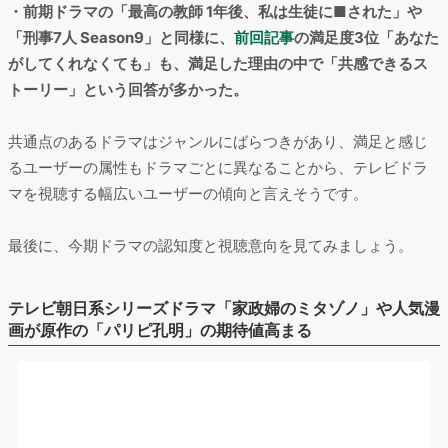
共通点が見えてきました。
・前期ドラマの「VIVANT」や「最高の教師 1年後、私は生徒に
■された」と同様に、
前回記事
で最も満足度の高かった「ラス
トマン―全盲の捜査官―」も、満足した理由の中で「今までに
ないストーリー」という回答が多かった。
・前期ドラマの「最高の教師 1年後、私は生徒に■された」や
「刑事7人 Season9」と同様に、
前回記事
の満足度3位「あなた
がしてくれなくても」も、満足した理由の中で「共感できるス
トーリー」という回答が多かった。
共通点のあるドラマはジャンルにばらつきがあり、満足と感じ
るユーザーの属性もドラマごとに異なることから、テレビドラ
マを視聴する幅広いユーザーの傾向と言えそうです。
最後に、今期ドラマの認知度と視聴意向を見てみましょう。