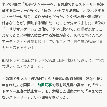
表7 「最高の教師 1年後、私は生徒に■された」を最も満足した
ドラマと回答したユーザーの具体的な満足理由(一部抜粋)
サンプル数は21,132
表5で3位の「刑事7人 Season9」も共感できるストーリーを評
価するユーザーが多く、4位の「ハヤブサ消防団」ハラハラする
ストーリーに加え、原作が好きだったことや脚本家や演出家が
好きなことが、満足する理由
だったことが分かりました。
5位の
「トリリオンゲーム」は他のドラマに比べて、出演者がかっこ
よかったことや挿入歌に対する評価が高く
、10代女性に人気の
アーティストや俳優を起用していることで、若年層の視聴が増
えたと言えそうです。
前期ドラマと過去のドラマの満足理由を比較してみると、2つの