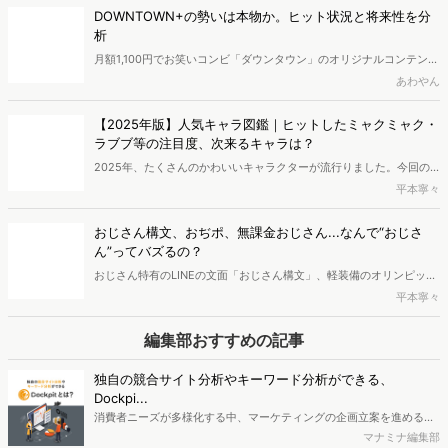
カラオケ「DAM★とも」に学ぶ、生成AI調査で見えた"フ
ァンと繋がり続ける"ための秘訣
サービスへの熱量が高く、ファンイベントにも全力で参加してくれる
ユーザーは、なぜサービスから離れていったのか。その答えを探るべ
いずみ
く、2008年から続くカラオケ会員向けサービス「DAM★とも」を運
営する第一興商が実施したのは、生成AIを活用したオンラインインタ
【2026年】注目の“恋リア”5選。若者は"若者の恋"、大人
ビュー調査だった。従来の調査とは何が違うのか、得られた示唆には
は"大人の恋"を見る？
どのようなものがあったのか。同社の菅野光則氏、中島恵美子氏に詳
動画配信サービスで、さまざまな恋愛リアリティショー（以下、恋リ
細を聞いた。
ア）が登場しています。今回は、2026年注目の恋リアを、検索者か
平本寧々
ら分析していきます。記事の後半部分では、恋リアの視聴者について
深掘りしていきます。恋リア視聴者に共通することと、恋リア別視聴
DOWNTOWN+の勢いは本物か。ヒット状況と将来性を分
者の特徴も明らかにしました。
析
月額1,100円でお笑いコンビ「ダウンタウン」のオリジナルコンテンツ
が楽しめる「DOWNTOWN＋（ダウンタウンプラス）」。サービス開
あわやん
始からわずか2ヶ月でユーザー数50万人を突破し、大きな話題を呼ん
でいます。賛否が分かれる新たな挑戦でありながら、なぜここまで支
【2025年版】人気キャラ図鑑｜ヒットしたミャクミャク・
持を集めたのか。その理由を分析しました。
ラブブ等の注目度、次来るキャラは？
2025年、たくさんのかわいいキャラクターが流行りました。今回の
記事では、2025年で人気が急上昇したキャラクター10選をご紹介し
平本寧々
ます。また、ちいかわ・ミャクミャクなどの人気キャラの経済効果に
も迫ります。最後には、2026年に人気が上昇するキャラクターを予
おじさん構文、おぢポ、無課金おじさん...なんで“おじさ
想しました。