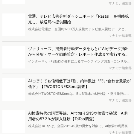
により高校生のデジタルライフスタイルは新たな変化を見せていま
WE...
す。※資料は記事内の入力フォームより、ダウンロードいただけま
新商品開発・新市場参入には色々な悩みがつきものです。アンケート
す。
調査を実施しても、購買実態が不透明、新商品の受容性も判断しきれ
マナミナ編集部
ないなど、詰めきれない問題もあるかと思います。そこで本レポート
で提案するのが、「WEB行動・意識・購買の3視点」を活用し、どの
ようにして市場理解をしていけるのか、現状の既発商品のセグメント
最新の投稿
で相性の良いターゲットはどこかを明らかにするという調査手法で
す。新商品開発関連担当者様・マーケティング担当者様向け必見のレ
電通プロモーション、購買行動から8つのショッパークラス
ポートとなっています。※本レポートは記事のフォームから無料でダ
ターを特定 リテールプロモーションの仮説構築を高度化
ウンロードできます。
株式会社電通プロモーションは、食品スーパーの約60万件のID-POS
データと生活者の定性データをAIで分析し、購買行動の特徴に基づい
マナミナ編集部
た8つのショッパークラスターを特定しました。これにより購買時点
における生活者の意識や行動背景の把握が可能となり、リテールプロ
電通、テレビ広告分析ダッシュボード「Rasta!」を機能拡
モーションにおけるプランニングの高速化と高精度化を実現できると
充し、放送局へ提供開始
いいます。
株式会社電通は、全国約1700万人規模のテレビ個人視聴データと、独
自の大規模生活者意識調査データを掛け合わせて、テレビ広告のデー
マナミナ編集部
タ集計や広告効果の分析ができるダッシュボード「Rasta!
（Resourceful Analysis System of TV Audience：ラスタ）」の機能
ヴァリューズ、消費者行動データをもとにAIがデータ抽出
を拡充し、放送局への提供を開始したことを発表しました。
から分析・マーケ戦略策定・レポート作成まで実行する
「Dockpit AIエージェント」を提供開始
インターネット行動ログ分析によるマーケティング調査・コンサルテ
ィングサービスを提供する株式会社ヴァリューズは、国内最大規模
マナミナ編集部
250万人のWeb行動ログデータを基盤としたマーケティングリサーチ