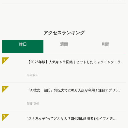
エンジン「Dockpit（ドックピット）」の新機能として、AIが市場分
AIっぽくても信頼低下は1割、約半数は『問い合わせ意欲が
析から仮説構築、レポート作成までを自律的にサポートする
低下』【TWOSTONE&Sons調査】
「Dockpit AIエージェント」の提供を開始いたしました。
株式会社TWOSTONE&Sonsは、BtoB商材の比較検討・発注業務に携
わる担当者を対象に、コンテンツのAIっぽさに関する意識調査を実施
マナミナ編集部
し、結果を公開しました。
AI検索時代の購買導線、AIで知りSNSや検索で確認 AI利
用者の57.2％が購入経験【TaTap調査】
株式会社TaTapは、全国20〜49歳の男女を対象に、AI検索の利用実態
と、AIで知った商品をどこで確かめているかを調査し、結果を公開し
マナミナ編集部
ました。
アクセスランキング
昨日
週間
月間
1
【2025年版】人気キャラ図鑑｜ヒットしたミャクミャク・ラ...