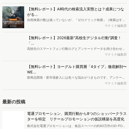
ん”ってバズるの？
おじさん特有のLINEの文面「おじさん構文」、軽装備のオリンピック
選手「無課金おじさん」など、聞き覚えのある方も多いのではないで
平本寧々
しょうか。ポイ活アプリ「おぢポ」は250万ダウンロード、「おじさ
ん構文」をテーマとした楽曲は3,000万回再生というようにバズって
編集部おすすめの記事
います。なぜ数々の「おじさん」は流行するのでしょうか？この記事
では、おじさんがヒットの要因となる理由を探ります。
独自の競合サイト分析やキーワード分析ができる、
Dockpi...
消費者ニーズが多様化する中、マーケティングの企画立案を進める上
で、競合分析や消費者分析の重要性がより高まっています。Web行動
マナミナ編集部
ログ分析ツール「Dockpit（ドックピット）」では、消費者Web行動
データを活用し、Web上の消費者行動を起点とした競合サイト分析や
【無料レポート】AI時代の検索流入実態とは？成果につな
消費者分析が可能です。今回はDockpitならではの利便性の高い機能
がる...
や活用方法を解説します。
自然検索の数は減っていないが、「ゼロクリック検索」（検索はする
がページには流入しない）の割合が増加しているのが、AI時代の検索
マナミナ編集部
流入の現状と言われています。では、その要因はどのようなことなの
か、また、要因を理解した上で、成果に確実につながるコンテンツを
【無料レポート】2026最新"高校生デジタル行動"調査！
制作するにはどうするべきなのでしょうか。本レポートはこのような
「...
疑問をお抱えのSEO・Webマーケティングご担当者様におすすめの内
高校生のスマートフォン行動ログとアンケートデータを掛け合わせ、
容となっています。※本レポートは記事のフォームから無料でダウン
最新の若年層（高校生）におけるデジタル行動実態やSNSの利用傾向
マナミナ編集部
ロードできます。
に関する分析をおこないました。iPhone3GSの登場から十数年が経
ち、スマートフォンを取り巻く環境が成熟するなか、新興SNSの台頭
【無料レポート】ヨーグルト購買層「4タイプ」徹底解剖〜