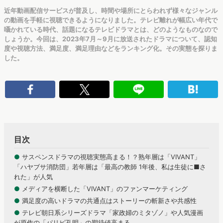
近年動画配信サービスが普及し、時間や場所にとらわれず様々なジャンル
の動画を手軽に視聴できるようになりました。テレビ離れが幅広い年代で
囁かれている時代、話題になるテレビドラマとは、どのようなものなので
しょうか。今回は、2023年7月～9月に放送されたドラマについて、認知
度や視聴方法、満足度、満足理由などをランキング化。その実態を探りま
した。
目次
●
サスペンスドラマの視聴実態高まる！？熟年層は「VIVANT」
「ハヤブサ消防団」若年層は「最高の教師 1年後、私は生徒に■さ
れた」が人気
●
メディアを横断した「VIVANT」のファンマーケティング
●
満足度の高いドラマの共通点はストーリーの斬新さや共感性
●
テレビ朝日系シリーズドラマ「家政婦のミタゾノ」や人気漫画
が原作の「パリピ孔明」の期待値高まる