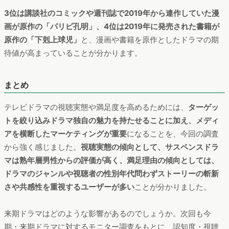
タイトル認知度・視聴意向・期待値全てにおいて最も高かった
のは、テレビ朝日系列のドラマシリーズ「家政夫のミタゾノ」
と「相棒season22」
でした。「家政夫のミタゾノ」は、2016
年から放送されているヒューマンドラマで2022年には舞台化さ
れており、「相棒season22」は、2000年から放送されている
刑事ドラマで映画化もされていることから、根強いファンが一
定数存在することが想定されます。
3位は講談社のコミックや週刊誌で2019年から連作していた漫
画が原作の「パリピ孔明」、4位は2019年に発売された書籍が
原作の「下剋上球児」
と、漫画や書籍を原作としたドラマの期
待値が高まっていることが分かります。
まとめ
テレビドラマの視聴実態や満足度を高めるためには、
ターゲッ
トを絞り込みドラマ独自の魅力を持たせることに加え、メディ