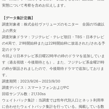
アを横断したマーケティングが重要
になることを、今回の調査
から強く感じました。
視聴実態の傾向として、サスペンスドラ
マは熟年層男性からの評価が高く、満足理由の傾向としては、
ドラマのジャンルや視聴者の性別年代問わずストーリーの斬新
さや共感性を重視するユーザーが多い
ことが分かりました。
来期ドラマはどのような影響があるのでしょうか。次回も今
期・来期ドラマに対するモニター調査をもとに、認知度・視聴
実態について考察を含めお伝えします。
【データ集計定義】
調査対象者：株式会社ヴァリューズのモニター 全国の15歳以
上の男女
調査対象ドラマ：フジテレビ・テレビ朝日・TBS・日本テレビ
の4局で、21時開始枠または22時開始枠に放送された/される予
定のドラマ
今回より日本テレビ系日曜22時半の枠のドラマを追加していま