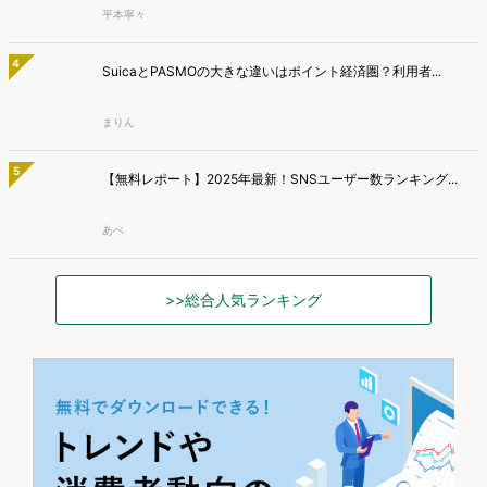
平本寧々
2
『AI彼女・彼氏』急拡大で200万人超が利用！注目アプリ5...
新藤 英俊
3
"スナ系女子"ってどんな人？SNIDEL愛用者3タイプと選...
平本寧々
4
SuicaとPASMOの大きな違いはポイント経済圏？利用者...
まりん
5
【無料レポート】2025年最新！SNSユーザー数ランキング...
あべ