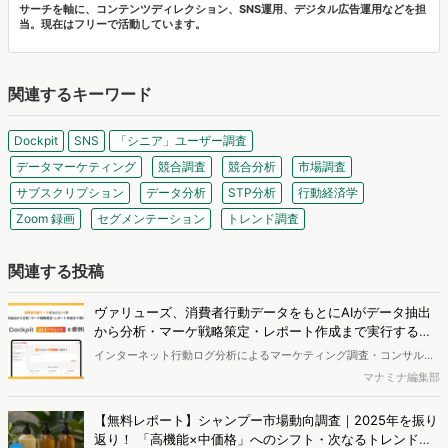
サーチを軸に、コンテンツディレクション、SNS運用、デジタル広告運用などを担
当。現在はフリーで活動しています。
関連するキーワード
Dockpit
SNS
「シニア」ユーザー調査
データマーケティング
競合調査
競合分析
市場調査
サブスクリプション
データ分析
STP分析
行動経済学
Zoom 録画
セグメンテーション
トレンド調査
関連する投稿
ヴァリューズ、消費者行動データをもとにAIがデータ抽出
から分析・マーケ戦略策定・レポート作成まで実行する
「Dockpit AIエージェント」を提供開始
インターネット行動ログ分析によるマーケティング調査・コンサルテ
ィングサービスを提供する株式会社ヴァリューズは、国内最大規模
マナミナ編集部
250万人のWeb行動ログデータを基盤としたマーケティングリサーチ
エンジン「Dockpit（ドックピット）」の新機能として、AIが市場分
【無料レポート】シャンプー市場動向調査｜2025年を振り
析から仮説構築、レポート作成までを自律的にサポートする
返り！ 「高機能×中価格」へのシフト・次なるトレンドの