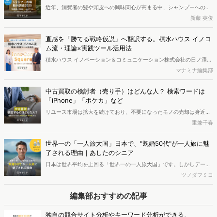
「Dockpit AIエージェント」の提供を開始いたしました。
兆し
近年、消費者の髪や頭皮への興味関心が高まる中、シャンプーへの支
出額は増加傾向にあります。本レポートでは、独自のWeb行動ログデ
新藤 英俊
ータをもとに2025年のシャンプー市場を分析しました。その結果、
検討段階において、高い外部評価（口コミやベストコスメ受賞など）
直感を「勝てる戦略仮説」へ翻訳する。積水ハウス イノコ
と優れた機能性を両立した「中価格帯の新興ブランド」へ支持がシフ
ム流・理論×実践ツール活用法
トしている実態が明らかとなりました。また、長年の実績とステータ
積水ハウス イノベーション＆コミュニケーション株式会社の日ノ澤恵
スを誇る高価格帯ブランドも根強い支持を集めています。さらに次な
莉氏と株式会社ヴァリューズ取締役副社長・後藤賢治が対談。日ノ澤
マナミナ編集部
るトレンドとして、香りの変化や、タイパ・衛生面に優れる「吊り下
氏が提唱する5Sフレームワークとその実践について語り合いました。
げパウチ」の普及の兆しについても考察します。
中古買取の検討者（売り手）はどんな人？ 検索ワードは
「iPhone」「ポケカ」など
リユース市場は拡大を続けており、不要になったモノの売却は身近な
選択肢になりつつあります。ではリユース市場における「売り手」は
重兼千春
どのような人なのでしょうか。今回は「買取」検索者の検索キーワー
ドや属性、興味関心を分析し、買取サービスを利用する消費者像を探
世界一の「一人旅大国」日本で、"既婚50代"が一人旅に魅
りました。
了される理由｜あしたのシニア
日本は世界平均を上回る「世界一の一人旅大国」です。しかしデータ
が示す意外な担い手は「既婚の50代」。帰る場所がある彼らは、なぜ
ツノダフミコ
一人旅に魅了されるのでしょうか。そこには「ただ一人になりたい」
わけではなく、自由な時間のなかであえて「待つ人を想う」という既
編集部おすすめの記事
婚者ならではのインサイトが隠されていました。本記事では最新デー
タや市場動向から、シニア層の一人旅のリアルとビジネスチャンスに
独自の競合サイト分析やキーワード分析ができる、