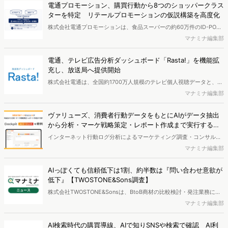
電通プロモーション、購買行動から8つのショッパークラス
ポートとなっています。※本レポートは記事のフォームから無料でダ
ターを特定 リテールプロモーションの仮説構築を高度化
ウンロードできます。
株式会社電通プロモーションは、食品スーパーの約60万件のID-POS
データと生活者の定性データをAIで分析し、購買行動の特徴に基づい
マナミナ編集部
た8つのショッパークラスターを特定しました。これにより購買時点
における生活者の意識や行動背景の把握が可能となり、リテールプロ
電通、テレビ広告分析ダッシュボード「Rasta!」を機能拡
モーションにおけるプランニングの高速化と高精度化を実現できると
充し、放送局へ提供開始
いいます。
株式会社電通は、全国約1700万人規模のテレビ個人視聴データと、独
自の大規模生活者意識調査データを掛け合わせて、テレビ広告のデー
マナミナ編集部
タ集計や広告効果の分析ができるダッシュボード「Rasta!
（Resourceful Analysis System of TV Audience：ラスタ）」の機能
ヴァリューズ、消費者行動データをもとにAIがデータ抽出
を拡充し、放送局への提供を開始したことを発表しました。
から分析・マーケ戦略策定・レポート作成まで実行する
「Dockpit AIエージェント」を提供開始
インターネット行動ログ分析によるマーケティング調査・コンサルテ
ィングサービスを提供する株式会社ヴァリューズは、国内最大規模
マナミナ編集部
250万人のWeb行動ログデータを基盤としたマーケティングリサーチ
エンジン「Dockpit（ドックピット）」の新機能として、AIが市場分
AIっぽくても信頼低下は1割、約半数は『問い合わせ意欲が
析から仮説構築、レポート作成までを自律的にサポートする
低下』【TWOSTONE&Sons調査】
「Dockpit AIエージェント」の提供を開始いたしました。
株式会社TWOSTONE&Sonsは、BtoB商材の比較検討・発注業務に携
わる担当者を対象に、コンテンツのAIっぽさに関する意識調査を実施
マナミナ編集部
し、結果を公開しました。
AI検索時代の購買導線、AIで知りSNSや検索で確認 AI利