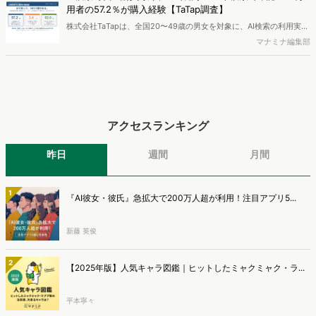
用者の57.2％が購入経験【TaTap調査】
株式会社TaTapは、全国20〜49歳の男女を対象に、AI検索の利用実態
と、AIで知った商品をどこで確かめているかを調査し、結果を公開し
マナミナ編集部
ました。
アクセスランキング
昨日
週間
月間
1
『AI彼女・彼氏』急拡大で200万人超が利用！注目アプリ5...
新藤 英俊
2
【2025年版】人気キャラ図鑑｜ヒットしたミャクミャク・ラ...
平本寧々