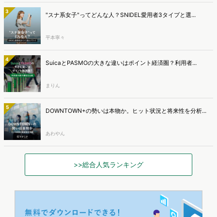
3
"スナ系女子"ってどんな人？SNIDEL愛用者3タイプと選...
平本寧々
4
SuicaとPASMOの大きな違いはポイント経済圏？利用者...
まりん
5
DOWNTOWN+の勢いは本物か。ヒット状況と将来性を分析...
あわやん
>>総合人気ランキング