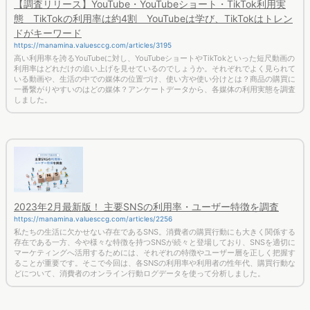
【調査リリース】YouTube・YouTubeショート・TikTok利用実
態 TikTokの利用率は約4割 YouTubeは学び、TikTokはトレン
ドがキーワード
https://manamina.valuesccg.com/articles/3195
高い利用率を誇るYouTubeに対し、YouTubeショートやTikTokといった短尺動画の
利用率はどれだけの追い上げを見せているのでしょうか。それぞれでよく見られて
いる動画や、生活の中での媒体の位置づけ、使い方や使い分けとは？商品の購買に
一番繋がりやすいのはどの媒体？アンケートデータから、各媒体の利用実態を調査
しました。
2023年2月最新版！ 主要SNSの利用率・ユーザー特徴を調査
https://manamina.valuesccg.com/articles/2256
私たちの生活に欠かせない存在であるSNS。消費者の購買行動にも大きく関係する
存在である一方、今や様々な特徴を持つSNSが続々と登場しており、SNSを適切に
マーケティングへ活用するためには、それぞれの特徴やユーザー層を正しく把握す
ることが重要です。そこで今回は、各SNSの利用率や利用者の性年代、購買行動な
どについて、消費者のオンライン行動ログデータを使って分析しました。