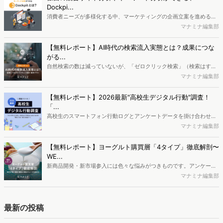
迫ります。
Dockpi...
消費者ニーズが多様化する中、マーケティングの企画立案を進める上
で、競合分析や消費者分析の重要性がより高まっています。Web行動
マナミナ編集部
ログ分析ツール「Dockpit（ドックピット）」では、消費者Web行動
データを活用し、Web上の消費者行動を起点とした競合サイト分析や
【無料レポート】AI時代の検索流入実態とは？成果につな
消費者分析が可能です。今回はDockpitならではの利便性の高い機能
がる...
や活用方法を解説します。
自然検索の数は減っていないが、「ゼロクリック検索」（検索はする
がページには流入しない）の割合が増加しているのが、AI時代の検索
マナミナ編集部
流入の現状と言われています。では、その要因はどのようなことなの
か、また、要因を理解した上で、成果に確実につながるコンテンツを
【無料レポート】2026最新"高校生デジタル行動"調査！
制作するにはどうするべきなのでしょうか。本レポートはこのような
「...
疑問をお抱えのSEO・Webマーケティングご担当者様におすすめの内
高校生のスマートフォン行動ログとアンケートデータを掛け合わせ、
容となっています。※本レポートは記事のフォームから無料でダウン
最新の若年層（高校生）におけるデジタル行動実態やSNSの利用傾向
マナミナ編集部
ロードできます。
に関する分析をおこないました。iPhone3GSの登場から十数年が経
ち、スマートフォンを取り巻く環境が成熟するなか、新興SNSの台頭
【無料レポート】ヨーグルト購買層「4タイプ」徹底解剖〜
により高校生のデジタルライフスタイルは新たな変化を見せていま
WE...
す。※資料は記事内の入力フォームより、ダウンロードいただけま
新商品開発・新市場参入には色々な悩みがつきものです。アンケート
す。
調査を実施しても、購買実態が不透明、新商品の受容性も判断しきれ
マナミナ編集部
ないなど、詰めきれない問題もあるかと思います。そこで本レポート
で提案するのが、「WEB行動・意識・購買の3視点」を活用し、どの
ようにして市場理解をしていけるのか、現状の既発商品のセグメント
最新の投稿
で相性の良いターゲットはどこかを明らかにするという調査手法で
す。新商品開発関連担当者様・マーケティング担当者様向け必見のレ