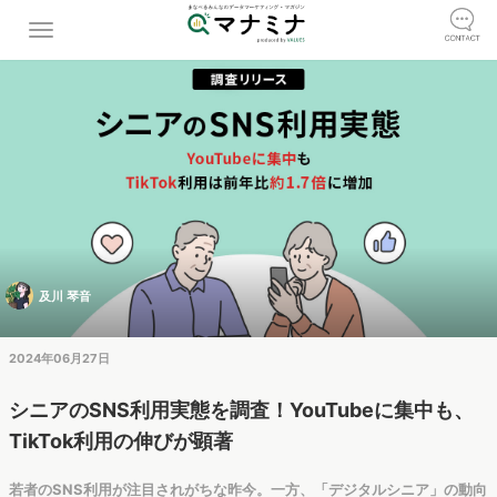
及川 琴音
2024年06月27日
シニアのSNS利用実態を調査！YouTubeに集中も、
TikTok利用の伸びが顕著
若者のSNS利用が注目されがちな昨今。一方、「デジタルシニア」の動向