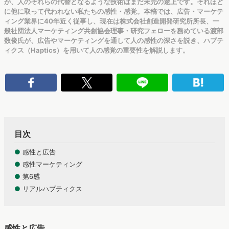
が、人のそれらの代替となるような技術はまだ未完の途上です。それほど
に他に取って代われない私たちの感性・感覚。本稿では、広告・マーケテ
ィング業界に40年近く従事し、現在は株式会社創造開発研究所所長、一
般社団法人マーケティング共創協会理事・研究フェローを務めている渡部
数俊氏が、広告やマーケティングを通して人の感性の深さを説き、ハプテ
ィクス（Haptics）を用いて人の感覚の重要性を解説します。
目次
●
感性と広告
●
感性マーケティング
●
第6感
●
リアルハプティクス
感性と広告