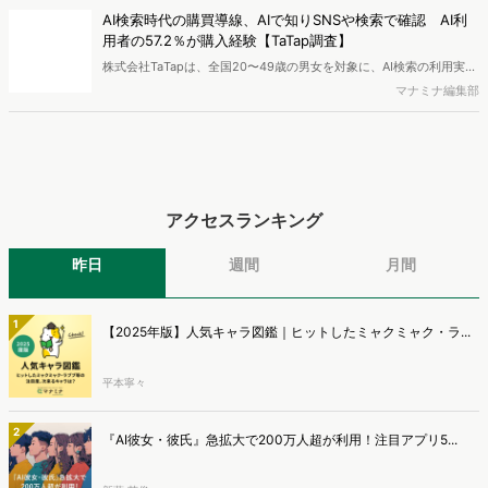
AI検索時代の購買導線、AIで知りSNSや検索で確認 AI利
用者の57.2％が購入経験【TaTap調査】
株式会社TaTapは、全国20〜49歳の男女を対象に、AI検索の利用実態
と、AIで知った商品をどこで確かめているかを調査し、結果を公開し
マナミナ編集部
ました。
アクセスランキング
昨日
週間
月間
1
【2025年版】人気キャラ図鑑｜ヒットしたミャクミャク・ラ...
平本寧々
2
『AI彼女・彼氏』急拡大で200万人超が利用！注目アプリ5...