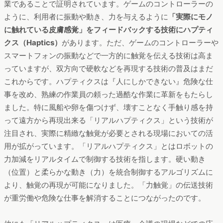
業であることで証明されています。ゲームのコントローラーの
ように、利用者に振動や動き、力を与えるように
「実際にモノ
に触れている皮膚感覚」をフィードバックする技術にハプティ
クス（Haptics）
があります。ただ、ゲームのコントローラーや
スマートフォンの振動などで一方的に触覚を伝える技術は高ま
っていますが、双方向で硬軟などを再現する技術の普及はまだ
これからです。ハプティクスは『人にしかできない』危険な仕
事を改め、熟練の作業員の頼った過酷な作業に革新をもたらし
ました。特に風船や卵を傷つけず、壊すことなく手触り感を持
って遠方から再現出来る「リアルハプティクス」という技術が
注目され、実際に精緻な触覚が必要とされる現場においての活
用が拡がっています。「リアルハプティクス」とはロボットの
力加減をリアルタイムで制御する技術を指します。硬い動き
（位置）と柔らかな動き（力）を統合制御するアルゴリズムに
より、触覚の再現が可能になりました。「力触覚」の伝送技術
が重労働や危険な仕事を解消することにつながったのです。