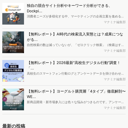
ーケティング業界に40年近く従事し、現在は株式会社創造開発研究所
独自の競合サイト分析やキーワード分析ができる、
所長、一般社団法人マーケティング共創協会理事・研究フェローを務
Dockpi...
めている渡部数俊氏が解説します。
消費者ニーズが多様化する中、マーケティングの企画立案を進める上
で、競合分析や消費者分析の重要性がより高まっています。Web行動
マナミナ編集部
ログ分析ツール「Dockpit（ドックピット）」では、消費者Web行動
データを活用し、Web上の消費者行動を起点とした競合サイト分析や
【無料レポート】AI時代の検索流入実態とは？成果につな
消費者分析が可能です。今回はDockpitならではの利便性の高い機能
がる...
や活用方法を解説します。
自然検索の数は減っていないが、「ゼロクリック検索」（検索はする
がページには流入しない）の割合が増加しているのが、AI時代の検索
マナミナ編集部
流入の現状と言われています。では、その要因はどのようなことなの
か、また、要因を理解した上で、成果に確実につながるコンテンツを
【無料レポート】2026最新"高校生デジタル行動"調査！
制作するにはどうするべきなのでしょうか。本レポートはこのような
「...
疑問をお抱えのSEO・Webマーケティングご担当者様におすすめの内
高校生のスマートフォン行動ログとアンケートデータを掛け合わせ、
容となっています。※本レポートは記事のフォームから無料でダウン
最新の若年層（高校生）におけるデジタル行動実態やSNSの利用傾向
マナミナ編集部
ロードできます。
に関する分析をおこないました。iPhone3GSの登場から十数年が経
ち、スマートフォンを取り巻く環境が成熟するなか、新興SNSの台頭
【無料レポート】ヨーグルト購買層「4タイプ」徹底解剖〜
により高校生のデジタルライフスタイルは新たな変化を見せていま
WE...
す。※資料は記事内の入力フォームより、ダウンロードいただけま
新商品開発・新市場参入には色々な悩みがつきものです。アンケート
す。
調査を実施しても、購買実態が不透明、新商品の受容性も判断しきれ
マナミナ編集部
ないなど、詰めきれない問題もあるかと思います。そこで本レポート
で提案するのが、「WEB行動・意識・購買の3視点」を活用し、どの
ようにして市場理解をしていけるのか、現状の既発商品のセグメント
最新の投稿