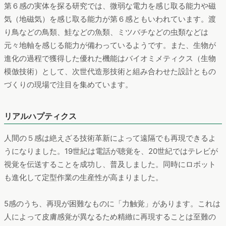
第６感の実体を探る研究では、微弱な電力を感じ取る能力や磁
気（地磁気）を感じ取る能力が第６感ともいわれています。渡
り鳥などの鳥類、鮭などの魚類、ミツバチなどの虫類などは
元々地軸を感じる能力が備わっているようです。また、生物が
進化の過程で獲得した優れた機能はバイオミメティクス（生物
模倣技術）として、次世代造形技術と組み合わせた設計ともの
づくりの現場で注目を集めています。
リアルハプティクス
人間の５感は絶えざる技術革新によって遠隔でも再現できるよ
うになりました。19世紀は電話が聴覚を、20世紀ではテレビが
視覚を伝送することを成功し、普及しました。同時にロボット
も進化して定型作業の生産性が高まりました。
5感のうち、再現が困難なものに「力触覚」があります。これは
人によって皮膚感覚が異なるため精緻に再現することは至難の