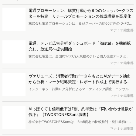
で相性の良いターゲットはどこかを明らかにするという調査手法で
す。新商品開発関連担当者様・マーケティング担当者様向け必見のレ
電通プロモーション、購買行動から8つのショッパークラス
ポートとなっています。※本レポートは記事のフォームから無料でダ
ターを特定 リテールプロモーションの仮説構築を高度化
ウンロードできます。
株式会社電通プロモーションは、食品スーパーの約60万件のID-POS
データと生活者の定性データをAIで分析し、購買行動の特徴に基づい
マナミナ編集部
た8つのショッパークラスターを特定しました。これにより購買時点
における生活者の意識や行動背景の把握が可能となり、リテールプロ
電通、テレビ広告分析ダッシュボード「Rasta!」を機能拡
モーションにおけるプランニングの高速化と高精度化を実現できると
充し、放送局へ提供開始
いいます。
株式会社電通は、全国約1700万人規模のテレビ個人視聴データと、独
自の大規模生活者意識調査データを掛け合わせて、テレビ広告のデー
マナミナ編集部
タ集計や広告効果の分析ができるダッシュボード「Rasta!
（Resourceful Analysis System of TV Audience：ラスタ）」の機能
ヴァリューズ、消費者行動データをもとにAIがデータ抽出
を拡充し、放送局への提供を開始したことを発表しました。
から分析・マーケ戦略策定・レポート作成まで実行する
「Dockpit AIエージェント」を提供開始
インターネット行動ログ分析によるマーケティング調査・コンサルテ
ィングサービスを提供する株式会社ヴァリューズは、国内最大規模
マナミナ編集部
250万人のWeb行動ログデータを基盤としたマーケティングリサーチ
エンジン「Dockpit（ドックピット）」の新機能として、AIが市場分
AIっぽくても信頼低下は1割、約半数は『問い合わせ意欲が
析から仮説構築、レポート作成までを自律的にサポートする
低下』【TWOSTONE&Sons調査】
「Dockpit AIエージェント」の提供を開始いたしました。
株式会社TWOSTONE&Sonsは、BtoB商材の比較検討・発注業務に携
わる担当者を対象に、コンテンツのAIっぽさに関する意識調査を実施
マナミナ編集部
し、結果を公開しました。