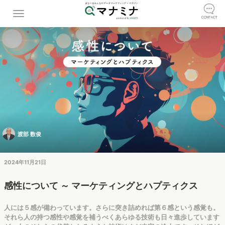
渡部 数俊
2024年11月21日
感性について ～ マーケティングとハプティクス
人には５感が備わっています。さらに突き詰めれば第６感という感覚も。
それら人の持つ感性や感覚を補うべくあらゆる技術も日々進歩しています