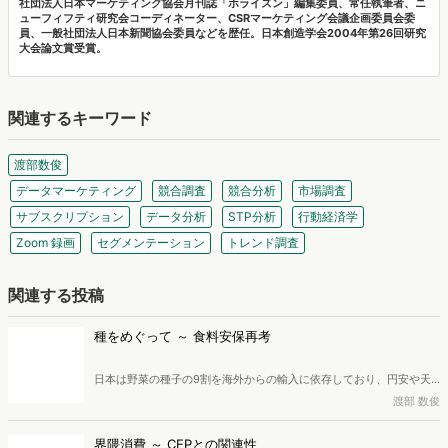
社団法人日本マーケティング協会月刊誌「ホライズン」編集委員、常任執筆者、ニ
ューフィフティ研究会コーディネーター、CSRマーケティング会議企画委員会委
員、一般社団法人日本新聞協会委員などを歴任。日本創造学会2004年第26回研究
大会論文賞受賞。
関連するキーワード
渡部数俊
データマーケティング
競合調査
競合分析
市場調査
サブスクリプション
データ分析
STP分析
行動経済学
Zoom 録画
セグメンテーション
トレンド調査
関連する投稿
種をめぐって ～ 食料安保再考
日本は野菜の種子の9割を海外からの輸入に依存しており、円安や天
候不順による種子の調達難は食料安全保障を揺るがす深刻な課題で
渡部 数俊
す。また、F1種の普及による在来種の衰退も問題のひとつとなってい
ます。この危機に対し、急がれる対策とは何か。広告・マーケティン
界隈消費 ～ CEPとの関連性