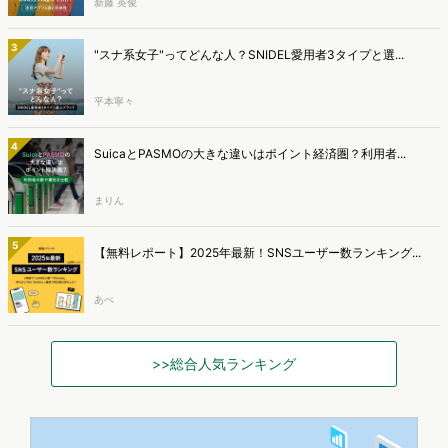
新藤 英俊
3
"スナ系女子"ってどんな人？SNIDEL愛用者3タイプと選...
平本寧々
4
SuicaとPASMOの大きな違いはポイント経済圏？利用者...
まりん
5
【無料レポート】2025年最新！SNSユーザー数ランキング...
あべ
>>総合人気ランキング