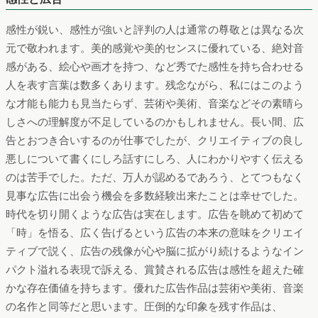
感性が鋭い、感性が強いと評判の人は通常の尊敬とは異なる次
元で敬われます。美的感覚や美的センスに優れている、絶対音
感がある、絵心や画才を持つ、など秀でた感性を持ち合わせる
人を表す言葉は数多くあります。残念ながら、私にはこのよう
な才能も能力も見当たらず、芸術や美術、音楽などその素晴ら
しさへの理解度が不足しているのかもしれません。長い間、広
告とおつき合いするのが仕事でしたが、クリエイティブの良し
悪しについて書くにしろ話すにしろ、人にわかりやすく伝える
のは苦手でした。ただ、万人が認めるであろう、とてつもなく
見事な広告に出会う機会を多数経験出来たことは幸せでした。
時代を切り開くような広告は実在します。広告を眺めて初めて
「時」を悟る、広く告げるという広告の本来の意味をクリエイ
ティブで説く、広告の残像が心や脳に拡がり続けるようなイン
パクト溢れる表現で訴える、賞賛される広告は感性を超えた確
かな存在価値を持ちます。優れた広告作品は芸術や美術、音楽
の名作と同等だと思います。圧倒的な印象を残す作品は、