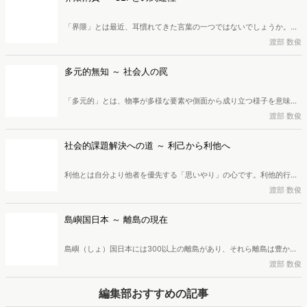
グ業界に40年近く従事し、現在は株式会社創造開発研究所所長、一般
社団法人マーケティング共創協会理事・研究フェローを務めている渡
「界隈」とは最近、耳慣れてきた言葉の一つではないでしょうか。そ
部数俊氏が解説します。
の「界隈」と「消費」が組み合わさった「界隈消費」。この消費行動
渡部 数俊
では、利便性や機能性といった従来の動機ではなく、「コミュニティ
への共感」や「仲間との一体感・繋がりを得たい瞬間」が強力な
多元的無知 ～ 社会人の罠
「CEP（カテゴリー・エントリー・ポイント）」として機能します。
本稿では、広告・マーケティング業界に40年近く従事し、現在は株式
「多元的」とは、物事が多様な要素や側面から成り立つ様子を意味
会社創造開発研究所所長、一般社団法人マーケティング共創協会理
し、「多元的価値」は、単一ではなく複数の価値観が同等に正しく存
渡部 数俊
事・研究フェローを務めている渡部数俊氏が「界隈」について詳しく
在し、互いに矛盾し合うという思想です。また、相互に独立して競合
掘り下げ、「界隈消費」におけるCEPについて解説します。
しうる複数の源泉が存在することを認める考え方であるのが「多元
社会的課題解決への道 ～ 利己から利他へ
論・多元主義」。これらの多角的な見識が社会・経済活動にどのよう
な影響を及ぼすのか。社会や経済を前へ進めるにはどのような意識が
利他とは自分より他者を優先する「思いやり」の心です。利他的行動
重要なのか。広告・マーケティング業界に40年近く従事し、現在は株
は、脳が寄付を快感と捉える温情効果や共感、評判を気にする心理に
渡部 数俊
式会社創造開発研究所所長、一般社団法人マーケティング共創協会理
よって促されることが科学的にも証明されています。近年は、この利
事・研究フェローを務めている渡部数俊氏が解説します。
他的動機から社会課題の解決を目指す社会起業家が増加。テクノロジ
島嶼国日本 ～ 離島の現在
ーの活用や制度改革によって、利己的から利他的な社会への移行を可
能にすることも期待されています。このような利他的行動と社会的課
島嶼（しょ）国日本には300以上の離島があり、それら離島は豊かな
題解決の関係について、広告・マーケティング業界に40年近く従事
自然や独自文化を育み、広大なEEZや海洋資源の確保にも重要な役割
渡部 数俊
し、現在は株式会社創造開発研究所所長、一般社団法人マーケティン
を果たしています。しかし離島では人口減少と高齢化が急速に進み、
グ共創協会理事・研究フェローを務めている渡部数俊氏が解説しま
深刻な課題が発生しています。また国境管理や海の安全維持への影響
編集部おすすめの記事
す。
も無視できません。現在の離島では何が起こっているのか、広告・マ