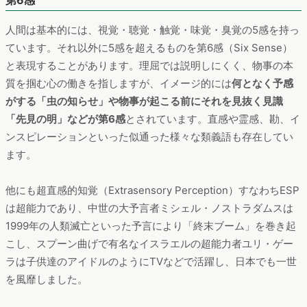
第6感
人間は基本的には、視覚・聴覚・触覚・味覚・臭覚の5感を持っ
ています。それ以外に5感を超えるものを第6感（Six Sense）
と表現することがあります。理屈では説明しにくく、物事の本
質を掴む心の働きを指しますが、イメージ的には
何となく予感
がする「虫の知らせ」や物事が起こる前にそれを見抜く見識
「先見の明」などが第6感
とされています。直感や霊感、勘、イ
ンスピレーションといった似通った様々な類義語も存在してい
ます。
他にも超直感的知覚（Extrasensory Perception）すなわちESP
は超能力であり、中世の大予言者ミシェル・ノストラダムスは
1999年の人類滅亡といった予言により「終末ブーム」を巻き起
こし、スプーン曲げで有名なイスラエルの超能力者ユリ・ゲー
ラは子供達のアイドルのようにTVなどで活躍し、日本でも一世
を風靡しました。