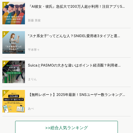
2
『AI彼女・彼氏』急拡大で200万人超が利用！注目アプリ5...
新藤 英俊
3
"スナ系女子"ってどんな人？SNIDEL愛用者3タイプと選...
平本寧々
4
SuicaとPASMOの大きな違いはポイント経済圏？利用者...
まりん
5
【無料レポート】2025年最新！SNSユーザー数ランキング...
あべ
>>総合人気ランキング