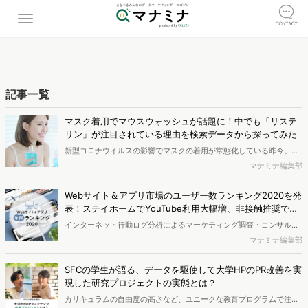
記事一覧
マスク着用でマウスウォッシュが話題に！中でも「リステ
リン」が注目されている理由を検索データから探ってみた
新型コロナウイルスの影響でマスクの着用が常態化している昨今。長
時間のマスク着用などで自分の口臭が気になっている人が増えている
マナミナ編集部
のではないでしょうか。最近では、マスク着用という新生活様式に伴
い、エチケットの一環としてマウスウォッシュなどの口臭ケア用品を
Webサイト＆アプリ市場のユーザー数ランキング2020を発
取り入れている人も多いようです。そこで今回は「口臭」に関連する
表！ステイホームでYouTube利用大幅増、非接触推奨でキ
キーワードに着目して調査・分析をしてみました。
ャッシュレス決済アプリが日常化
インターネット行動ログ分析によるマーケティング調査・コンサルテ
ィングサービスを提供する株式会社ヴァリューズは、2020年1月～10
マナミナ編集部
月のWebサイトのアクセス数、スマートフォンのアプリの起動数を調
査し、ランキングを作成。前年との比較や、年代別での利用傾向に関
SFCの学生が語る、データを駆使して大学HPのPR改善を実
しても分析をおこないました。
現した研究プロジェクトの実態とは？
カリキュラムの自由度の高さなど、ユニークな教育プログラムで注目