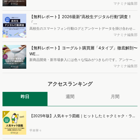
がページには流入しない）の割合が増加しているのが、AI時代の検索
マナミナ編集部
流入の現状と言われています。では、その要因はどのようなことなの
か、また、要因を理解した上で、成果に確実につながるコンテンツを
【無料レポート】2026最新"高校生デジタル行動"調査！
制作するにはどうするべきなのでしょうか。本レポートはこのような
「...
疑問をお抱えのSEO・Webマーケティングご担当者様におすすめの内
高校生のスマートフォン行動ログとアンケートデータを掛け合わせ、
容となっています。※本レポートは記事のフォームから無料でダウン
最新の若年層（高校生）におけるデジタル行動実態やSNSの利用傾向
マナミナ編集部
ロードできます。
に関する分析をおこないました。iPhone3GSの登場から十数年が経
ち、スマートフォンを取り巻く環境が成熟するなか、新興SNSの台頭
【無料レポート】ヨーグルト購買層「4タイプ」徹底解剖〜
により高校生のデジタルライフスタイルは新たな変化を見せていま
WE...
す。※資料は記事内の入力フォームより、ダウンロードいただけま
新商品開発・新市場参入には色々な悩みがつきものです。アンケート
す。
調査を実施しても、購買実態が不透明、新商品の受容性も判断しきれ
マナミナ編集部
ないなど、詰めきれない問題もあるかと思います。そこで本レポート
で提案するのが、「WEB行動・意識・購買の3視点」を活用し、どの
アクセスランキング
ようにして市場理解をしていけるのか、現状の既発商品のセグメント
で相性の良いターゲットはどこかを明らかにするという調査手法で
す。新商品開発関連担当者様・マーケティング担当者様向け必見のレ
昨日
週間
月間
ポートとなっています。※本レポートは記事のフォームから無料でダ
ウンロードできます。
1
【2025年版】人気キャラ図鑑｜ヒットしたミャクミャク・ラ...
平本寧々