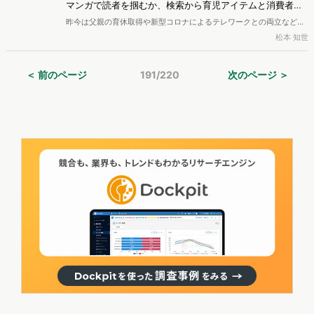
マンガで読者を掴むか、検索から育児アイテムと消費者を
心がどのように変化してきているかを調査します。
繋ぐか
昨今は父親の育休取得や新型コロナによるテレワークとの両立など育
児スタイルが多様化し、育児向け商品も充実してきています。そこで
松本 知世
本稿ではヴァリューズが提供する市場分析ツール「<a
href="https://www.valuesccg.com/dockpit/"
＜ 前のページ
191/220
次のページ ＞
target="_blank">Dockpit</a>」を使い、育児系メディア業界の勢力
図やトレンドを把握。また、子育てを行う読者のニーズやインサイト
についてもデータから分析します。食品系や日用品メーカー等での広
告出稿先の検討やクリエイティブ立案に役立ててみてはいかがでしょ
うか。