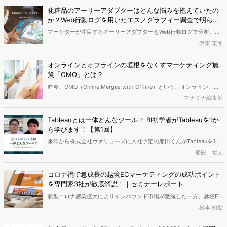
から調べることができます。今回はeMark+を使ってアクティブユー
化粧品のアーリーアダプターはどんな悩みを抱えていたの
ザー数の前月比が急上昇したアプリをチェック。10月のトレンドを調
か？Web行動ログを用いたエスノグラフィー調査で明らか
査しました。
にします
マーケターが注目するアーリーアダプターをWeb行動ログで分析。こ
れまではアンケートでの意識調査で定義するほかありませんでした
伊東 茉冬
が、Web行動ログで定義することで、より実態に近いアーリーアダプ
ターを発見、分析することが可能となりました。分析方法としてエス
オンラインとオフラインの垣根をなくすマーケティング施
ノグラフィーを採用。行動観察調査をWeb上で行う、という新しい取
策「OMO」とは？
り組みです。今回の対象である美容アーリーアダプターはどんな人
昨今、OMO（Online Merges with Offline）という、オンライン、オ
で、何に注目しているのか、分析していきます。
フラインの境界を意識せずに顧客の購買意欲を創出するマーケティン
マナミナ編集部
グ施策が広まっています。オンラインとオフラインの垣根をなくす
OMOとは何か、解説します。
Tableauとは一体どんなツール？ BI初学者がTableauを1か
ら学びます！【第1回】
来年から株式会社ヴァリューズに入社予定の船田くんがTableauを1か
ら学んでいきます。講師はTableauの公式パートナーである株式会社
船田 裕太
ヴァリューズで、セミナーも行っている若林さん。初回はそもそも
Tableauとは何か、BIツールとは何かについて学び、Tableauを実際に
コロナ禍で急成長の越境ECマーケティングの成功ポイント
利用するイメージを掴みます。Tableauを使って、社内データの活用
を専門家3社が徹底解説！｜セミナーレポート
などを考えている方、ぜひ一緒に勉強していきましょう。
新型コロナ感染拡大によりインバウンド市場が激減した一方、越境EC
市場は大きく成長。以前から寄せられていた期待が、コロナを機に一
松本 知世
層高まりつつあります。一方、経済社会の劇的な変動に伴い消費者の
価値観やニーズが変化し、越境EC市場においてもウィズコロナ戦略が