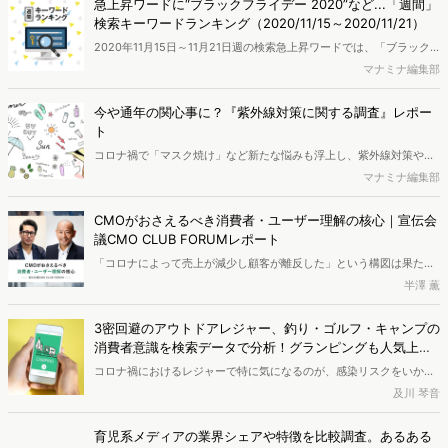
急上昇ワードに“ブラックフライデー 2020”など...「週間」
求められています。ヴァリューズでは、コロナ禍で存在感を高める越
検索キーワードランキング（2020/11/15～2020/11/21）
境EC市場に着目し、株式会社ACD、株式会社サイバー・コミュニケー
2020年11月15日～11月21日週の検索急上昇ワードでは、「ブラック
ションズの2社と共にオンラインセミナー『これから始める中国・越
フライデー 2020」に注目。アメリカ発の商習慣である「ブラックフ
マナミナ編集部
境EC ～重要ポイントを徹底解説～』を開催。越境ECにおけるプロモ
ライデー」は11月第4金曜日で、2020年は11月27日。通販サイトや実
ーション戦略を解説しました。本稿では、そのレポートをお届けしま
店舗などで大幅な値引きセールが行われ、一足早くセールを開始した
す。
今や通年の関心事に？『紫外線対策に関する調査』レポー
サイトや店舗もあることから、検索が急増したものと考えられます。
ト
「全国の30万人規模のモニター会員の協力により、ネット行動ログと
コロナ禍で「マスク焼け」など新たな悩みも浮上し、紫外線対策やUV
ユーザー属性情報を用いたマーケティング分析サービス「VALUES
ケアは今や通年の関心事になってきました。また、紫外線対策方法
マナミナ編集部
eMark+」を使用し、検索キーワードランキングを作成しました。
も、日焼け止めや日傘、帽子、最近では飲む日焼け止めなどもドラッ
グストアで見かけるようになり、多岐にわたっています。実際に、女
CMOがおさえるべき消費者・ユーザー理解の核心｜宣伝会
性はどのような時に紫外線対策をするのでしょうか。今回は、全国の
議CMO CLUB FORUMレポート
20歳以上の女性に紫外線対策に関するアンケートを配信し、さらに
「コロナによって売上が減少し顧客が離反した」という構図は果たし
Web行動ログデータを用いてオンラインの情報も加え、紫外線対策の
て本当でしょうか。2020年、コロナショックにより消費者ニーズ、
半澤 薫
意識別に詳しく分析しました。（ページ数｜28p）
パーセプションの前提自体が変化している可能性がある中、これまで
と同じブランド戦略や施策を続けていくべきか、疑問に感じる方も少
3密回避のアウトドアレジャー、釣り・ゴルフ・キャンプの
なくないはずです。ソーシャルプレッシャーにより消費者の本音が届
消費者意識を検索データで分析！グランピングも人気上昇
きにくい今、適切な消費者理解はどうあるべきか。11月11日に開催さ
中
コロナ禍におけるレジャーで特に気になるのが、感染リスクをいかに
れた「宣伝会議CMO CLUB FORUM」では、国内最大規模のWeb行動
下げるかということ。十分なソーシャルディスタンスを保つことがで
及川 琴音
ログデータを保有し分析支援する株式会社ヴァリューズのゼネラルマ
きるのは、アウトドアレジャーの大きな強みです。今回はヴァリュー
ネジャー 間宮浩平と、株式会社クー・マーケティング・カンパニーの
ズのWeb行動ログ分析ツール「Dockpit(ドックピット)」を活用し、
代表取締役、音部大輔氏が登壇。活発な意見交換を繰り広げました。
育児系メディアの業界シェアや特徴を比較調査。あるある
「釣り」「ゴルフ」「キャンプ」について、感染拡大に伴い世間の関