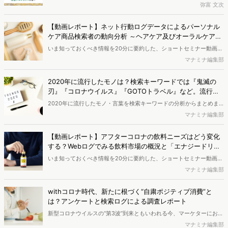
を集める慶應義塾大学 湘南藤沢キャンパス（SFC）。マーケティング
弥富 文次
コミュニケーションを研究する桑原武夫研究会では、大学の広報担当
と連携してPRコンテンツを制作する研究活動も行われています。その
【動画レポート】ネット行動ログデータによるパーソナル
際にはWeb行動ログデータも使い、コンテンツの課題発見や改善、効
ケア商品検索者の動向分析 ～ヘアケア及びオーラルケアの
果検証まで実施されているとか。では、その実態はどのようなものな
消費者調査
いま知っておくべき情報を20分に要約した、ショートセミナー動画に
のでしょうか？ プロジェクトリーダーである4年生の加藤さん、次
よるレポートです。業界調査、トレンド、消費者調査など、Web行動
マナミナ編集部
期リーダーの3年生の片桐くんに取材しました。
ログ分析によるマーケティング調査を提供するヴァリューズのコンサ
ルタントが、簡潔に解説します。動画はYouTubeでの限定公開となり
2020年に流行したモノは？検索キーワードでは『鬼滅の
ますので、ご都合のいい時間に、ぜひご覧ください。 <br><b>今回の
刃』『コロナウイルス』『GOTOトラベル』など。流行語
テーマは「インターネット行動ログデータによるパーソナルケア商品
大賞の『3密』は？
2020年に流行したモノ・言葉を検索キーワードの分析からまとめま
検索者の動向分析～ヘアケア及びオーラルケアについて情報収集する
す。ヴァリューズでは、保有するモニターパネルのWeb行動ログを分
マナミナ編集部
ユーザーを理解し、Web上での訴求を考える」です。</b>
析し毎週、急上昇している検索キーワードを調査してきました。今回
は2020年1月～10月の週間検索キーワードで検索が急上昇した特徴的
【動画レポート】アフターコロナの飲料ニーズはどう変化
なワードに加え、2020年新語・流行語大賞をもとに、今年の流行を
する？Webログでみる飲料市場の概況と「エナジードリン
振り返ります。
ク」への関心増加を調査
いま知っておくべき情報を20分に要約した、ショートセミナー動画に
よるレポートです。業界調査、トレンド、消費者調査など、Web行動
マナミナ編集部
ログ分析によるマーケティング調査を提供するヴァリューズのコンサ
ルタントが、簡潔に解説します。動画はYouTubeでの限定公開となり
withコロナ時代、新たに根づく“自粛ポジティブ消費”と
ますので、ご都合のいい時間に、ぜひご覧ください。 <br><b>今回の
は？アンケートと検索ログによる調査レポート
テーマは「アフターコロナの飲料ニーズはどう変化する？～緊急事態
新型コロナウイルスの“第3波”到来ともいわれる今、マーケターにおい
宣言から半年。現在のWEBにおける飲料ニーズ」調査です。</b>
ては、冬の巣ごもりシーズンに向けwithコロナの消費行動をつかむニ
マナミナ編集部