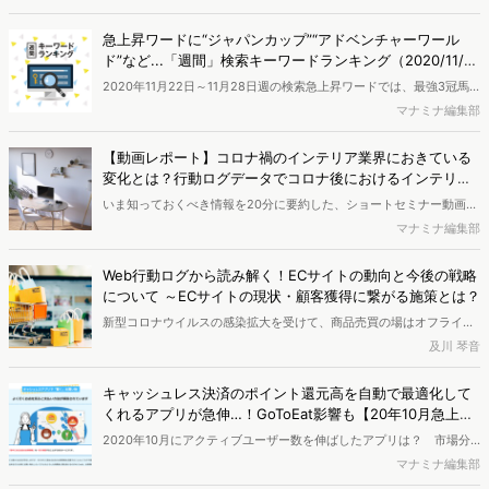
ーズが再び高まっています。 そこでヴァリューズでは、消費者が
2020年春の自粛期間を有意義に過ごすために行った新たな行動＝“自
急上昇ワードに“ジャパンカップ”“アドベンチャーワール
粛ポジティブ消費”に関するアンケート調査を実施しました。その結
ド”など...「週間」検索キーワードランキング（2020/11/2
果、意外にも早い段階で消費者の“ポジティブ転換”が起きていたこと
2～2020/11/28）
2020年11月22日～11月28日週の検索急上昇ワードでは、最強3冠馬
や、その継続意向の高さ、情報収集行動・消費傾向について新たな特
と言われる3頭が対決し話題を集めた競馬の「ジャパンカップ」や、
マナミナ編集部
徴がみられることがわかりました。（ページ数｜51p）
11月22日にジャイアントパンダの赤ちゃんが誕生した和歌山県の「ア
ドベンチャーワールド」などのキーワードで、検索が急増しました。
【動画レポート】コロナ禍のインテリア業界におきている
「全国の30万人規模のモニター会員の協力により、ネット行動ログと
変化とは？行動ログデータでコロナ後におけるインテリア
ユーザー属性情報を用いたマーケティング分析サービス「VALUES
業界を調査
いま知っておくべき情報を20分に要約した、ショートセミナー動画に
eMark+」を使用し、検索キーワードランキングを作成しました。
よるレポートです。業界調査、トレンド、消費者調査など、Web行動
マナミナ編集部
ログ分析によるマーケティング調査を提供するヴァリューズのコンサ
ルタントが、簡潔に解説します。動画はYouTubeでの限定公開となり
Web行動ログから読み解く！ECサイトの動向と今後の戦略
ますので、ご都合のいい時間に、ぜひご覧ください。 <br><b>今回の
について ～ECサイトの現状・顧客獲得に繋がる施策とは？
テーマは「コロナ禍のインテリア業界におきている変化とは？行動ロ
新型コロナウイルスの感染拡大を受けて、商品売買の場はオフライン
グデータでコロナ後におけるインテリア業界を調査」です。</b>
からオンラインへの移行がさらに加速しました。このような状況下
及川 琴音
で、新たに自社ECサイトを開設したり、または既存サイトを強化した
りという施策を打ち出す企業が増えてきています。11月にヴァリュー
キャッシュレス決済のポイント還元高を自動で最適化して
ズで行われたオンラインセミナーでは、新型コロナ流行から半年以上
くれるアプリが急伸…！GoToEat影響も【20年10月急上昇
経過した今、ECサイトの現状がどうなっているのか、顧客獲得に繋げ
アプリ】
2020年10月にアクティブユーザー数を伸ばしたアプリは？ 市場分
る施策にはどのようなものがあるのか、という点を解説しました。本
析ツール「eMark+（イーマークプラス）」を使うと、どんな人がど
マナミナ編集部
稿では、そのレポートをお届けします。
んなアプリを使っているのか、主にユーザー数の推移といった切り口