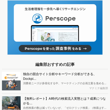
編集部おすすめの記事
独自の競合サイト分析やキーワード分析ができる、
Dockpi...
消費者ニーズが多様化する中、マーケティングの企画立案を進める上
で、競合分析や消費者分析の重要性がより高まっています。Web行動
マナミナ編集部
ログ分析ツール「Dockpit（ドックピット）」では、消費者Web行動
データを活用し、Web上の消費者行動を起点とした競合サイト分析や
【無料レポート】AI時代の検索流入実態とは？成果につな
消費者分析が可能です。今回はDockpitならではの利便性の高い機能
がる...
や活用方法を解説します。
自然検索の数は減っていないが、「ゼロクリック検索」（検索はする