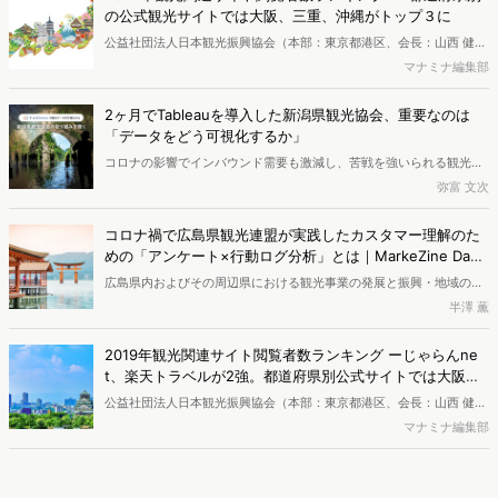
題、今後のデータ活用と京都観光のあり方について、京都市観光協会
の公式観光サイトでは大阪、三重、沖縄がトップ３に
の堀江卓矢さんにお話をお聞きしました。
公益社団法人日本観光振興協会（本部：東京都港区、会長：山西 健一
郎）は、ネット行動分析サービスを提供する株式会社ヴァリューズ
マナミナ編集部
（本社：東京都港区、代表取締役社長：辻本 秀幸）と協同で、2020
年の観光関連Webサイトの年間閲覧者数を調査しました。
2ヶ月でTableauを導入した新潟県観光協会、重要なのは
「データをどう可視化するか」
コロナの影響でインバウンド需要も激減し、苦戦を強いられる観光業
界。それでもこの機会にと、データ利活用やDXの取り組みを進める自
弥富 文次
治体も見られます。そのひとつ、新潟県観光協会では3つの事業の柱
を立てて観光マーケティングを進めつつ、県や市町村の関係者がデー
コロナ禍で広島県観光連盟が実践したカスタマー理解のた
タを共有できるTableauダッシュボードを構築。着々と基盤を整える
めの「アンケート×行動ログ分析」とは｜MarkeZine Day
新潟県観光協会の取り組みについて、課長の磯貝さんに加え、
2020セミナーレポート
広島県内およびその周辺県における観光事業の発展と振興・地域の活
Tableau Softwareの上原さん、ヴァリューズの子安、宇都宮にマナミ
性化を図る、一般社団法人広島県観光連盟（HIT）。今回は2020年9
半澤 薫
ナ編集部がお話を聞きました。
月1日に開催されたMarkeZine Day 2020 Autumnで解説された、コロ
ナ禍で広島県観光連盟が推進した、新たな商品開発における「圧倒的
2019年観光関連サイト閲覧者数ランキング ーじゃらんne
なカスタマー理解のための、ヴァリューズ独自保有のネット行動ログ
t、楽天トラベルが2強。都道府県別公式サイトでは大阪府
とアンケートを掛け合わせた分析手法」をご紹介します。
と三重県が上位に
公益社団法人日本観光振興協会（本部：東京都港区、会長：山西 健一
郎）は、ネット行動分析サービスを提供する株式会社ヴァリューズ
マナミナ編集部
（本社：東京都港区、代表取締役社長：辻本 秀幸）と協同で、2019
年の観光関連Webサイトの年間閲覧者数を調査しました。