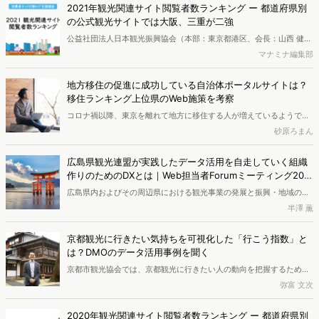
ところ、コロナの流入とユーザー数の相関や、コロナ以外に関心を持
2021年観光関連サイト閲覧者数ランキング ー 都道府県別
つユーザーの検索行動が見られました。
の公式観光サイトでは大阪、三重が二強
公益社団法人日本観光振興協会（本部：東京都港区、会長：山西 健一
郎）と、ネット行動分析サービスを提供する株式会社ヴァリューズ
マナミナ編集部
（本社：東京都港区、代表取締役社長：辻本 秀幸）は協同で、2021
年の観光関連Webサイトの年間閲覧者数を調査しました。
地方移住の促進に成功している自治体ポータルサイトは？
移住ランキング上位県のWeb施策を考察
コロナ禍以降、東京を離れて地方に移住する人が増えているようで
す。移住促進に取り組む地方自治体にとって、オンラインでの情報収
砂原ろまん
集の入り口となる「移住ポータルサイト」の重要性はさらに高まって
きています。今回は、人気移住地のそれぞれのポータルサイトのユー
広島県観光連盟が実践したデータ活用を自走していく組織
ザー属性や、サイト内のコンテンツごとの関心層の違いなどを調査し
作りのためのDXとは｜Web担当者Forumミーティング202
ていきます。
1春レポート
広島県内およびその周辺県における観光事業の発展と振興・地域の活
性化を図る、一般社団法人広島県観光連盟（HIT）。今回は2021年5
半澤 薫
月24日に開催された「Web担当者Forumミーティング2021春」にて
解説された、「新たな観光構造の構築に向けて広島県観光連盟が実践
京都観光に行きたい気持ちを可視化した「行こう指数」と
したデータ活用を自走していく組織作りのためのDX」についての手法
は？DMOのデータ活用事例を聞く
をご紹介します。
京都市観光協会では、京都観光に行きたい人の動向を把握するため
「行こう指数」を開発しました。この指標ではヴァリューズのWeb閲
弥富 文次
覧データ等を使用。ホテルの宿泊客数データとも照らし合わせ、市場
ニーズの増減把握に役立てています。「行こう指数」開発の背景や課
2020年観光関連サイト閲覧者数ランキング ー 都道府県別