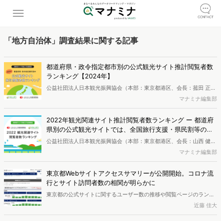
「地方自治体」調査結果に関する記事
都道府県・政令指定都市別の公式観光サイト推計閲覧者数
ランキング【2024年】
公益社団法人日本観光振興協会（本部：東京都港区、会長：菰田 正
信）と、ネット行動分析サービスを提供する株式会社ヴァリューズ
マナミナ編集部
（本社：東京都港区、代表取締役社長：辻本 秀幸）は協同で、2024
年の観光関連Webサイトの年間推計閲覧者数を調査しました。
2022年観光関連サイト推計閲覧者数ランキング ー 都道府
県別の公式観光サイトでは、全国旅行支援・県民割等の影
響が顕著
公益社団法人日本観光振興協会（本部：東京都港区、会長：山西 健一
郎）と、ネット行動分析サービスを提供する株式会社ヴァリューズ
マナミナ編集部
（本社：東京都港区、代表取締役社長：辻本 秀幸）は協同で、2022
年の観光関連Webサイトの年間推計閲覧者数を調査しました。
東京都Webサイトアクセスサマリーが公開開始。コロナ流
行とサイト訪問者数の相関が明らかに
東京都の公式サイトに関するユーザー数の推移や閲覧ページのランキ
ングがダッシュボードとして一般に公開されました。ダッシュボード
近藤 佳大
のデータとアクセス解析ツール「Dockpit」のデータを組み合わせた