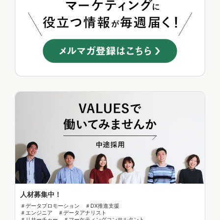
人材募集中！
＃データプロモーション ＃DX推進支援
＃エンジニア ＃データアナリスト
＃リサーチャー ＃マーケティングコンサルタント