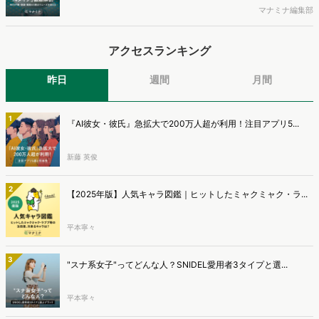
す。
調査を実施しても、購買実態が不透明、新商品の受容性も判断しきれ
マナミナ編集部
ないなど、詰めきれない問題もあるかと思います。そこで本レポート
で提案するのが、「WEB行動・意識・購買の3視点」を活用し、どの
アクセスランキング
ようにして市場理解をしていけるのか、現状の既発商品のセグメント
で相性の良いターゲットはどこかを明らかにするという調査手法で
す。新商品開発関連担当者様・マーケティング担当者様向け必見のレ
昨日
週間
月間
ポートとなっています。※本レポートは記事のフォームから無料でダ
ウンロードできます。
1
『AI彼女・彼氏』急拡大で200万人超が利用！注目アプリ5...
新藤 英俊
2
【2025年版】人気キャラ図鑑｜ヒットしたミャクミャク・ラ...
平本寧々
3
"スナ系女子"ってどんな人？SNIDEL愛用者3タイプと選...
平本寧々