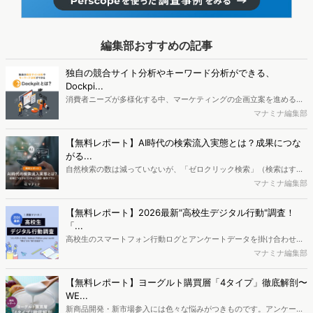
編集部おすすめの記事
独自の競合サイト分析やキーワード分析ができる、
Dockpi...
消費者ニーズが多様化する中、マーケティングの企画立案を進める上
で、競合分析や消費者分析の重要性がより高まっています。Web行動
マナミナ編集部
ログ分析ツール「Dockpit（ドックピット）」では、消費者Web行動
データを活用し、Web上の消費者行動を起点とした競合サイト分析や
【無料レポート】AI時代の検索流入実態とは？成果につな
消費者分析が可能です。今回はDockpitならではの利便性の高い機能
がる...
や活用方法を解説します。
自然検索の数は減っていないが、「ゼロクリック検索」（検索はする
がページには流入しない）の割合が増加しているのが、AI時代の検索
マナミナ編集部
流入の現状と言われています。では、その要因はどのようなことなの
か、また、要因を理解した上で、成果に確実につながるコンテンツを
【無料レポート】2026最新"高校生デジタル行動"調査！
制作するにはどうするべきなのでしょうか。本レポートはこのような
「...
疑問をお抱えのSEO・Webマーケティングご担当者様におすすめの内
高校生のスマートフォン行動ログとアンケートデータを掛け合わせ、
容となっています。※本レポートは記事のフォームから無料でダウン
最新の若年層（高校生）におけるデジタル行動実態やSNSの利用傾向
マナミナ編集部
ロードできます。
に関する分析をおこないました。iPhone3GSの登場から十数年が経
ち、スマートフォンを取り巻く環境が成熟するなか、新興SNSの台頭
【無料レポート】ヨーグルト購買層「4タイプ」徹底解剖〜
により高校生のデジタルライフスタイルは新たな変化を見せていま
WE...
す。※資料は記事内の入力フォームより、ダウンロードいただけま
新商品開発・新市場参入には色々な悩みがつきものです。アンケート