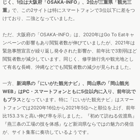
じく、1位は大阪府「OSAKA-INFO」、2位が三重県「観光三
重」
で、この2サイトは特にスマートフォンで3位以下に差をつ
けており、二強となっていました。
ただ、大阪府の「OSAKA-INFO」は、2020年はGo To Eatキャ
ンペーンの影響もあり閲覧者数が伸びていましたが、2021年は
緊急事態宣言が繰り返し発令された影響か、前年比で3割弱ほど
閲覧者数が減少しています。同じく、修学旅行先や観光地とし
て有名な長崎、沖縄などでも閲覧者数の減少が見られました。
一方、
新潟県の「にいがた観光ナビ」、岡山県の「岡山観光
WEB」はPC・スマートフォンともに5位以内に入り、前年比で
もプラス
となっています。特に「にいがた観光ナビ」はスマー
トフォンでは2020年16位から2021年5位へと順位を上げ、前年
比153.3％と高い伸び率を示しました。『初めて訪ねる佐渡島』
『燕三条の工場の技を体感』など新潟県ならではの魅力の発信
が、サイト集客に奏功しているようです。