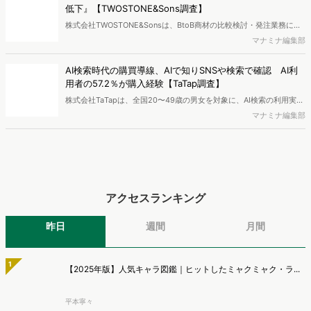
し、結果を公開しました。
AI検索時代の購買導線、AIで知りSNSや検索で確認 AI利
用者の57.2％が購入経験【TaTap調査】
株式会社TaTapは、全国20〜49歳の男女を対象に、AI検索の利用実態
と、AIで知った商品をどこで確かめているかを調査し、結果を公開し
マナミナ編集部
ました。
アクセスランキング
昨日
週間
月間
1
【2025年版】人気キャラ図鑑｜ヒットしたミャクミャク・ラ...
平本寧々
2
『AI彼女・彼氏』急拡大で200万人超が利用！注目アプリ5...