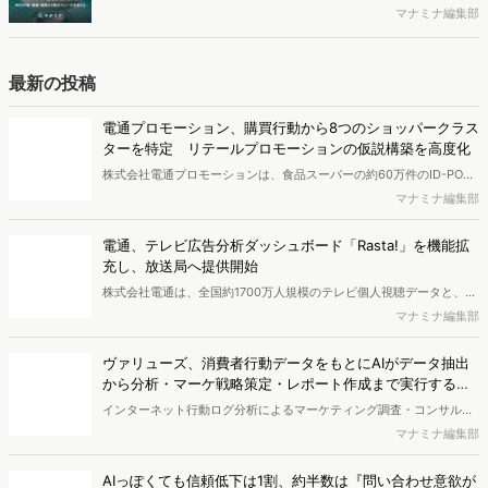
最新の投稿
で相性の良いターゲットはどこかを明らかにするという調査手法で
す。新商品開発関連担当者様・マーケティング担当者様向け必見のレ
電通プロモーション、購買行動から8つのショッパークラス
ポートとなっています。※本レポートは記事のフォームから無料でダ
ターを特定 リテールプロモーションの仮説構築を高度化
ウンロードできます。
株式会社電通プロモーションは、食品スーパーの約60万件のID-POS
データと生活者の定性データをAIで分析し、購買行動の特徴に基づい
マナミナ編集部
た8つのショッパークラスターを特定しました。これにより購買時点
における生活者の意識や行動背景の把握が可能となり、リテールプロ
電通、テレビ広告分析ダッシュボード「Rasta!」を機能拡
モーションにおけるプランニングの高速化と高精度化を実現できると
充し、放送局へ提供開始
いいます。
株式会社電通は、全国約1700万人規模のテレビ個人視聴データと、独
自の大規模生活者意識調査データを掛け合わせて、テレビ広告のデー
マナミナ編集部
タ集計や広告効果の分析ができるダッシュボード「Rasta!
（Resourceful Analysis System of TV Audience：ラスタ）」の機能
ヴァリューズ、消費者行動データをもとにAIがデータ抽出
を拡充し、放送局への提供を開始したことを発表しました。
から分析・マーケ戦略策定・レポート作成まで実行する
「Dockpit AIエージェント」を提供開始
インターネット行動ログ分析によるマーケティング調査・コンサルテ
ィングサービスを提供する株式会社ヴァリューズは、国内最大規模
マナミナ編集部
250万人のWeb行動ログデータを基盤としたマーケティングリサーチ
エンジン「Dockpit（ドックピット）」の新機能として、AIが市場分
AIっぽくても信頼低下は1割、約半数は『問い合わせ意欲が
析から仮説構築、レポート作成までを自律的にサポートする
低下』【TWOSTONE&Sons調査】
「Dockpit AIエージェント」の提供を開始いたしました。
株式会社TWOSTONE&Sonsは、BtoB商材の比較検討・発注業務に携
わる担当者を対象に、コンテンツのAIっぽさに関する意識調査を実施
マナミナ編集部