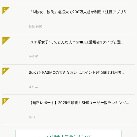
新藤 英俊
3
"スナ系女子"ってどんな人？SNIDEL愛用者3タイプと選...
平本寧々
4
SuicaとPASMOの大きな違いはポイント経済圏？利用者...
まりん
5
【無料レポート】2025年最新！SNSユーザー数ランキング...
あべ
>>総合人気ランキング