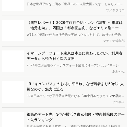
【無料レポート】2026年旅行予約トレンド調査 ～ 東北は
婚者ならではのインサイトが隠されていました。本記事では最新デー
「地元志向」、四国は「都市圏志向」などエリア別ニーズ
タや市場動向から、シニア層の一人旅のリアルとビジネスチャンスに
が浮き彫りに｜ダウンロードページ
WEB上で宿泊を伴う旅行予約を実施した人に対して、旅行先や予約と
迫ります。
旅行出発日の日数差の分析を行いました。2026年は春（ゴールデン
マナミナ編集部
ウイーク）・秋（シルバーウィーク）ともに5連休となる日並びのよ
さを背景に、数日間の滞在を伴う中期的な旅行ニーズが高くなると考
イマーシブ・フォート東京は本当に終わったのか。利用者
えられます。旅行先のトレンドや旅行予約の実態を2025年の旅行予
データから読み解く次の展開
約データから明らかにします。※資料は記事内の入力フォームより、
2024年にお台場ヴィーナスフォート跡地にオープンしたイマーシ
ダウンロードいただけます。
ブ・フォート東京が、2026年2月28日（土）をもって営業終了するこ
あわやん
とを発表しました。本記事では、開業から2年間の利用者データや消
費行動をもとに、同施設がどのように支持されてきたのかを分析しま
JR「キュンパス」のお得な平日旅、なぜ若者より50代に人
した。また、「リアル脱出ゲーム」との比較や閉業理由を踏まえ、イ
気なのか。魅力に迫る
マーシブ体験市場の今後について考察します。
JR東日本エリアが平日乗り放題になる「JR東日本たびキュン♥早割パ
ス（以下、キュンパス）」をご存じですか？新幹線も乗り放題になる
平本寧々
ため、かなりお得な旅行を実現できます。今回は、そんなキュンパス
の正体を見ていきます。記事の後半では、「平日」に焦点を当て分析
都民のデート先、3位が横浜？東京都民・神奈川県民のデー
し、最後には平日をお得に楽しむ方法をご紹介します。
ト先ランキング
日本の首都である「東京」と、港町の情緒や観光地が揃う「神奈川」
は、どちらもデート先に困りにくいエリアです。 一方で、選択肢が多
見掛 満琉
いからこそ「結局みんな、どこに行くのか」が見えにくい面もありま
す。今回は、Web上の検索データを分析し、東京都民と神奈川県民が
編集部おすすめの記事