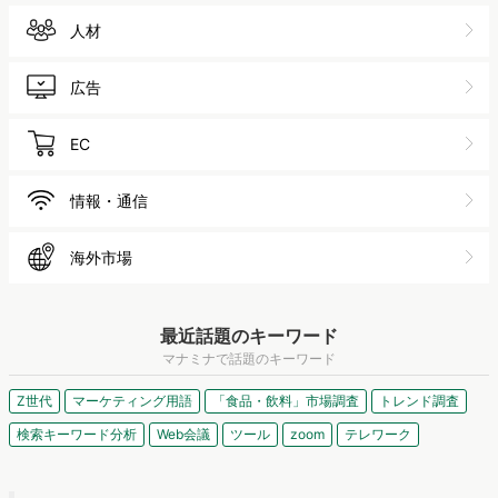
広告
EC
情報・通信
海外市場
最近話題のキーワード
マナミナで話題のキーワード
Z世代
マーケティング用語
「食品・飲料」市場調査
トレンド調査
検索キーワード分析
Web会議
ツール
zoom
テレワーク
manamina［マナミナ］まなべるみんなのデー
タマーケティング・マガジン