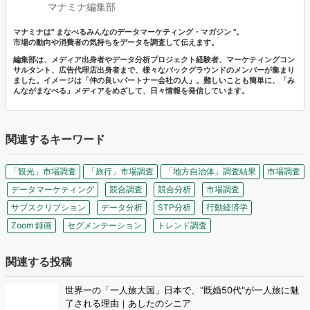
編集部は、メディア出身者やデータ分析プロジェクト経験者、マーケティングコン
サルタント、広告代理店出身者まで、様々なバックグラウンドのメンバーが集まり
ました。イメージは「仲の良いパートナー会社の人」。難しいことも簡単に、「み
んながまなべる」メディアをめざして、日々情報を発信しています。
関連するキーワード
「観光」市場調査
「旅行」市場調査
「地方自治体」調査結果
市場調査
データマーケティング
競合調査
競合分析
市場調査
サブスクリプション
データ分析
STP分析
行動経済学
Zoom 録画
セグメンテーション
トレンド調査
関連する投稿
世界一の「一人旅大国」日本で、"既婚50代"が一人旅に魅
了される理由｜あしたのシニア
日本は世界平均を上回る「世界一の一人旅大国」です。しかしデータ
が示す意外な担い手は「既婚の50代」。帰る場所がある彼らは、なぜ
ツノダフミコ
一人旅に魅了されるのでしょうか。そこには「ただ一人になりたい」
わけではなく、自由な時間のなかであえて「待つ人を想う」という既