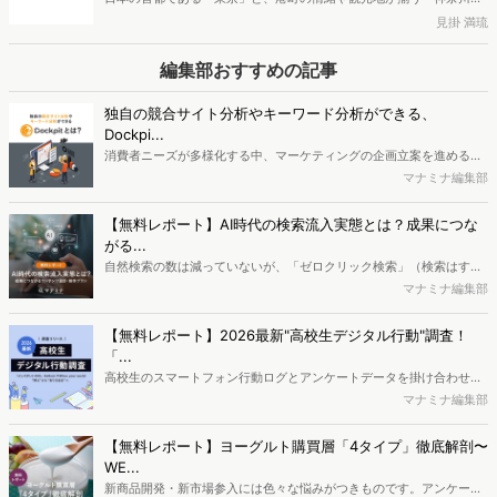
選ぶデートスポットの傾向を調査しました。日本有数の都市であるこ
の2つのエリアに住む人々は、普段どのような場所でデートをしてい
独自の競合サイト分析やキーワード分析ができる、
るのでしょうか。
Dockpi...
消費者ニーズが多様化する中、マーケティングの企画立案を進める上
で、競合分析や消費者分析の重要性がより高まっています。Web行動
マナミナ編集部
ログ分析ツール「Dockpit（ドックピット）」では、消費者Web行動
データを活用し、Web上の消費者行動を起点とした競合サイト分析や
【無料レポート】AI時代の検索流入実態とは？成果につな
消費者分析が可能です。今回はDockpitならではの利便性の高い機能
がる...
や活用方法を解説します。
自然検索の数は減っていないが、「ゼロクリック検索」（検索はする
がページには流入しない）の割合が増加しているのが、AI時代の検索
マナミナ編集部
流入の現状と言われています。では、その要因はどのようなことなの
か、また、要因を理解した上で、成果に確実につながるコンテンツを
【無料レポート】2026最新"高校生デジタル行動"調査！
制作するにはどうするべきなのでしょうか。本レポートはこのような
「...
疑問をお抱えのSEO・Webマーケティングご担当者様におすすめの内
高校生のスマートフォン行動ログとアンケートデータを掛け合わせ、
容となっています。※本レポートは記事のフォームから無料でダウン
最新の若年層（高校生）におけるデジタル行動実態やSNSの利用傾向
マナミナ編集部
ロードできます。
に関する分析をおこないました。iPhone3GSの登場から十数年が経
ち、スマートフォンを取り巻く環境が成熟するなか、新興SNSの台頭
【無料レポート】ヨーグルト購買層「4タイプ」徹底解剖〜
により高校生のデジタルライフスタイルは新たな変化を見せていま
WE...
す。※資料は記事内の入力フォームより、ダウンロードいただけま
新商品開発・新市場参入には色々な悩みがつきものです。アンケート
す。
調査を実施しても、購買実態が不透明、新商品の受容性も判断しきれ
マナミナ編集部
ないなど、詰めきれない問題もあるかと思います。そこで本レポート
で提案するのが、「WEB行動・意識・購買の3視点」を活用し、どの
ようにして市場理解をしていけるのか、現状の既発商品のセグメント