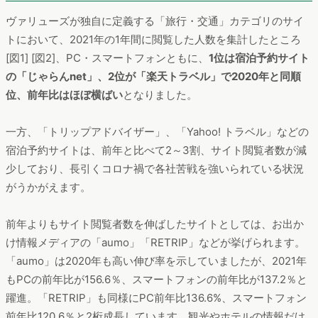
ヴァリューズが独自に定義する「旅行・交通」カテゴリのサイ
トにおいて、2021年の1年間に閲覧した人数を集計したところ
[図1] [図2]、PC・スマートフォンともに、
1位は宿泊予約サイト
の「じゃらんnet」、2位が「楽天トラベル」で2020年と同順
位、前年比はほぼ横ばい
となりました。
一方、「トリップアドバイザー」、「Yahoo! トラベル」などの
宿泊予約サイトは、前年と比べて2～3割、サイト閲覧者数が減
少しており、長引くコロナ禍で各社苦戦を強いられている状況
がうかがえます。
前年よりもサイト閲覧者数を伸ばしたサイトとしては、お出か
け情報メディアの「aumo」「RETRIP」などが挙げられます。
「aumo」は2020年も高い伸び率を示していましたが、2021年
もPCの前年比が156.6％、スマートフォンの前年比が137.2％と
躍進。「RETRIP」も同様にPC前年比136.6%、スマートフォン
前年比120.6％と2桁成長しています。観光やホテルの情報だけ