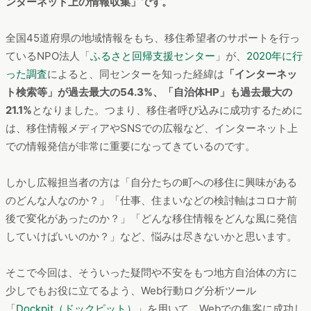
ンターネット上の情報収集」です。
全国45道府県の地域情報をもち、移住希望者のサポートを行っ
ているNPO法人「
ふるさと回帰支援センター
」が、
2020年に行
った調査
によると、同センターを知った経緯は
「インターネッ
ト検索等」が過去最大の54.3%、「自治体HP」も過去最大の
21.1%
となりました。つまり、移住者呼び込みに成功するために
は、移住情報メディアやSNSでの広報など、インターネット上
での情報発信が非常に重要になってきているのです。
しかし広報担当者の方は「自分たちの町への移住に興味がある
のどんな人なのか？」「仕事、住まいなどの検討軸はコロナ前
後で変化があったのか？」「どんな移住情報をどんな風に発信
していけばいいのか？」など、悩みは尽きないかと思います。
そこで今回は、そういった疑問や不安をもつ地方自治体の方に
少しでもお役に立てるよう、Web行動ログ分析ツール
「
Dockpit（ドックピット）
」を用いて、Webでの集客に成功し