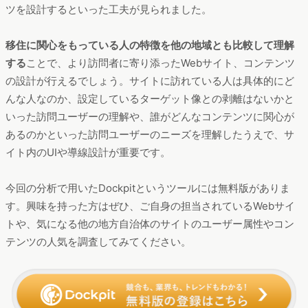
「給与や働き方の面で、自分の希望する仕事があるのだろう
か？」「テレワークや在宅勤務がなくなってしまった場合で
も、仕事を得られるのだろうか？」といった不安は、コロナ禍
で増加しているのではないでしょうか。
「仕事」のコンテンツに関しては、仕事の紹介だけでなく「月
に数回の都市への出勤が現実的に可能なのかどうか？」「リモ
ートワークがなくなった場合、地方就職する際の支援制度はあ
るのか？」などの心配事に応えるような情報も発信していくと
よいかもしれません。
まとめ｜各地方の強みを活かしたコンテンツ設計が重要
都市部を離れて地方に移住する人が増えてきている今、オンラ
インでの情報収集の入口となる移住ポータルサイトの重要性は
高まってきています。今回の調査で取り上げた自治体のサイト
ではいずれも自地域の特性を理解し、それを訴求するコンテン