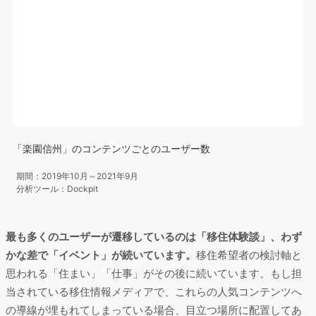
信州を知る：
https://www.rakuen-shinsyu.jp/modules/contents/know/in
dex.html
仕事：
https://www.rakuen-shinsyu.jp/modules/contents/know/biz.html
住まい：
https://www.rakuen-shinsyu.jp/modules/contents/know/house.
html
イベント：
https://www.rakuen-shinsyu.jp/modules/event/
支援制度：
https://www.rakuen-shinsyu.jp/modules/support
長野県の移住ポータルサイト「楽園信州」のトップページで
は、画面上部に各コンテンツへの導線が配置されています。そ
こで今回は、これらのURL単位でユーザー数を調査し、どのよ
うなコンテンツにユーザーが興味を持っているのか分析してみ
ましょう。次のグラフは直近1年間のユーザー数をオレンジ色、
前年のユーザー数を青色で表し、コンテンツごとに比較した結
果になります。