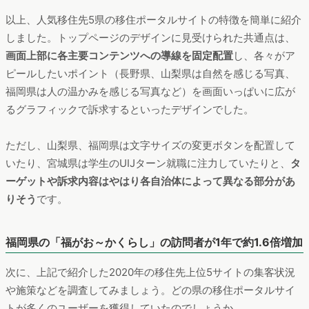
出典: https://miyagi-ijuguide.jp
宮城県の「みやぎ移住ガイド」のトップページがこちらです。
他のサイトと同じく、画面上部には各コンテンツへのリンクが
配置されていますが、その中に
「学生の方へ」というリンクが
あるのが特徴
です。学生のUIJターン就職に注力しているようで
す。また、スクリーンショットにもあるように、「東京圏から
宮城県へUIJターンされる方へ」と移住支援金の支給のを大きく
アピールしているのが特徴です。
以上、人気移住先5県の移住ポータルサイトの特徴を簡単に紹介
しました。トップページのデザインに見受けられた共通点は、
画面上部に各主要コンテンツへの導線を固定配置
し、各々がア
ピールしたいポイント（長野県、山梨県は自然を感じる写真、
福岡県は人の温かみを感じる写真など）を画面いっぱいに広が