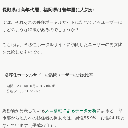
直近1年間のユーザー数はオレンジ、前年のユーザー数は青色で
示しています。
いずれのサイトも前年よりユーザー数が伸びて
いますね。
移住への関心の高まりはポータルサイトへの訪問者
数からもうかがえます。
このなかで最もユーザー数が多かったのは、
移住ランキングで
は4位だった福岡県
となっています。
前年と比較して約1.6倍の
増加
となっており、他のサイトと比較しても伸び率が最も高く
なっています。このコロナ禍の1年間で、福岡県の広報・集客施
策がうまく機能していたのかもしれません。
長野県は高年代層、福岡県は若年層に人気か
では、それぞれの移住ポータルサイトに訪れているユーザーに
はどのような特徴があるのでしょうか？