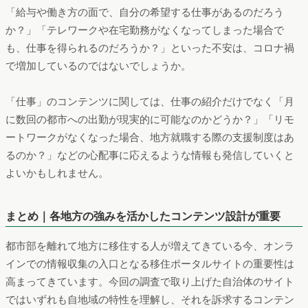
実際に、株式会社リクルートが行った
地方移住および多拠点居
住の考え方についてアンケート調査
（東京都在住の20歳～59歳
の会社員2,479名を対象）によると、
地方や郊外への移住の不安
や心配事として、最も多く挙げられたのが「仕事面」でした。
出典: https://prtimes.jp