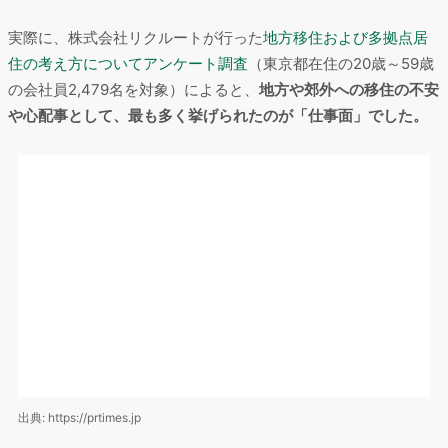
の導線が埋もれてしまっている場合、目立つ場所に配置してあ
げるとよさそうです。
一方「移住体験談」のユーザー数は前年から約32%減少してお
り、コロナ下でユーザー数が減少した唯一のコンテンツである
ことが分かります。インタビューをしづらい状況が続き、コン
テンツの更新が減ってしまったことが関係しているかもしれま
せん。
その後に続く「イベント」が前年から1.9倍に増えた理由は、供
給側がオンラインでイベントを開催するようになったことによ
るイベント総数の増加や、遠方の人が参加しやすくなったこと
が考えられます。
また、
「住まい」「仕事」はそれぞれ前年から2.4倍、3.2倍に
ユーザー数が増加
しています。前年からの増加率は「仕事」が
最も高いことから、仕事への関心が増加傾向にあると思われま
す。