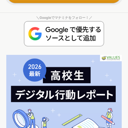
ツを設計するといった工夫が見られました。
移住に関心をもっている人の特徴を他の地域とも比較して理解
する
ことで、より訪問者に寄り添ったWebサイト、コンテンツ
の設計が行えるでしょう。サイトに訪れている人は具体的にど
んな人なのか、設定しているターゲット像との剥離はないかと
いった訪問ユーザーの理解や、誰がどんなコンテンツに関心が
あるのかといった訪問ユーザーのニーズを理解したうえで、サ
イト内のUIや導線設計が重要です。
今回の分析で用いたDockpitというツールには無料版がありま
す。興味を持った方はぜひ、ご自身の担当されているWebサイ
トや、気になる他の地方自治体のサイトのユーザー属性やコン
テンツの人気を調査してみてください。