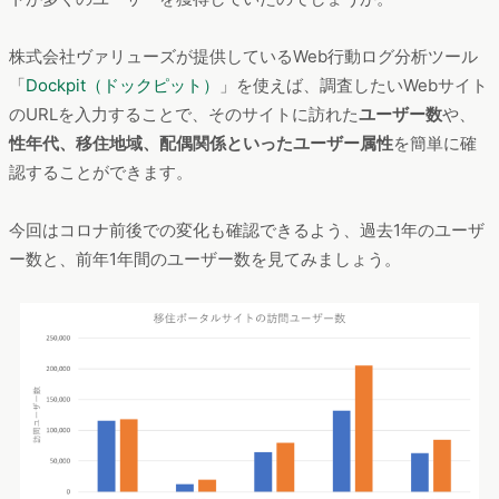
るグラフィックで訴求するといったデザインでした。
ただし、山梨県、福岡県は文字サイズの変更ボタンを配置して
いたり、宮城県は学生のUIJターン就職に注力していたりと、
タ
ーゲットや訴求内容はやはり各自治体によって異なる部分があ
りそう
です。
福岡県の「福がお～かくらし」の訪問者が1年で約1.6倍増加
次に、上記で紹介した2020年の移住先上位5サイトの集客状況
や施策などを調査してみましょう。どの県の移住ポータルサイ
トが多くのユーザーを獲得していたのでしょうか。
株式会社ヴァリューズが提供しているWeb行動ログ分析ツール
「
Dockpit（ドックピット）
」を使えば、調査したいWebサイト
のURLを入力することで、そのサイトに訪れた
ユーザー数
や、
性年代、移住地域、配偶関係といったユーザー属性
を簡単に確