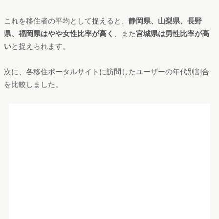
こちらは、各移住ポータルサイトに訪問したユーザーの男女比
を比較したものです。
各移住ポータルサイトの訪問ユーザーの男女比率
期間：2019年10月～2021年9月
分析ツール：Dockpit
総務省が発表している
人口移動によるデータ分析
によると、都
市部から地方への移住者の男女比は、男性55.9%、女性44.1%と