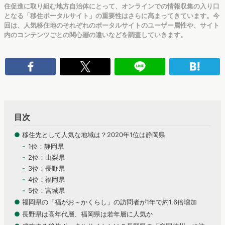
住促進に取り組む地方自治体にとって、オンラインでの情報収集の入り口
となる「移住ポータルサイト」の重要性はさらに高まってきています。今
回は、人気移住地のそれぞれのポータルサイトのユーザー属性や、サイト
内のコンテンツごとの関心層の違いなどを調査していきます。
目次
●
移住先として人気な地域は？2020年1位は静岡県
1位：静岡県
2位：山梨県
3位：長野県
4位：福岡県
5位：宮城県
●
福岡県の「福がお～かくらし」の訪問者が1年で約1.6倍増加
●
長野県は高年代層、福岡県は若年層に人気か