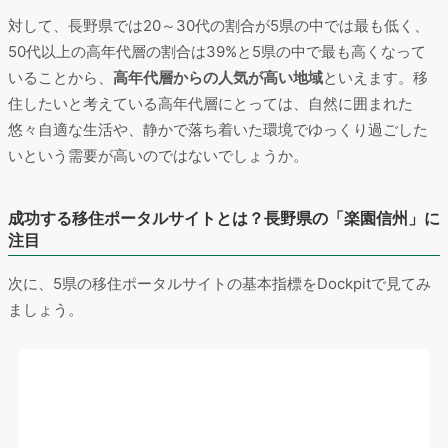
各移住ポータルサイトの訪問ユーザーの年代比率
期間：2019年10月～2021年9月
分析ツール：Dockpit
福岡県はこの5県のなかで
20～30代の若い世代のユーザー比率
が特に高く
、50代以上の高年代層のユーザーは全体の24%と低
くなっていることから、
若年層からの移住関心が高い地域
とい
えます。
高年代層と比べて外出する頻度が高い若年層にとって、飲食店
やスーパーといった商業施設や生活インフラが充実している福
岡県に魅力を感じているのではないでしょうか。また、創業特
区に制定されている福岡県は
全国で最も開業率が高く
、ベンチ
ャー企業が盛んであることも理由の1つとしてありそうです。
（参考：
Fukuoka Facts | データでわかるイイトコ福岡
）