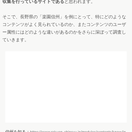
訪問したユーザー
1人当たりの閲覧ページ数
ージビュー数
上記の指標について比較してみましょう。まず平均滞在時間で
は、最も大きいのは長野県、次いで静岡県となっています。
次に直帰率では、最も低いのが静岡県、次いで長野県となって
いました。移住ポータルサイト内の他コンテンツへのリンクが
あまり踏まれていない場合、直帰率が高くなります。
一人当たりのページビュー数を見ると、長野県が最も高く、次
いで宮城県となっていました。
これらの結果、長野県の移住ポータルサイト「楽園信州」が3つ
の指標についていずれも良い数値であることが分かります。訪
問ユーザーが高齢層の割合が高いということも理由の一つとし
てありそうですが、
訪問したユーザーがトップページだけをみ
てブラウザバックせず、色んなページに遷移して積極的に情報