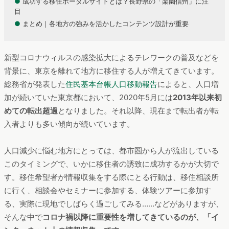
●
成功する移住ポータルサイトとは？長野県の「楽園信州」に注
目
●
まとめ｜各地方の強みを活かしたコンテンツ設計が重要
新型コロナウィルスの感染拡大によるテレワークの普及などを
背景に、東京を離れて地方に移住する人が増えてきています。
総務省が発表した
住民基本台帳人口移動報告
によると、人口増
加が続いていた東京都において、2020年5月には
2013年以来初
めての転出超過
となりました。それ以降、現在まで転出者が転
入者よりも多い傾向が続いています。
人口減少に悩む地方にとっては、都市圏から人が流出している
このタイミングで、いかに移住者の誘致に成功するかが大切で
す。移住希望者が情報収集をする際にとる行動は、移住相談所
に行く、相談会やセミナーに参加する、体験ツアーに参加す
る、実際に現地でしばらく過ごしてみる……などがありますが、
そんな中で
コロナ禍以降に重要性を増してきているのが、「イ