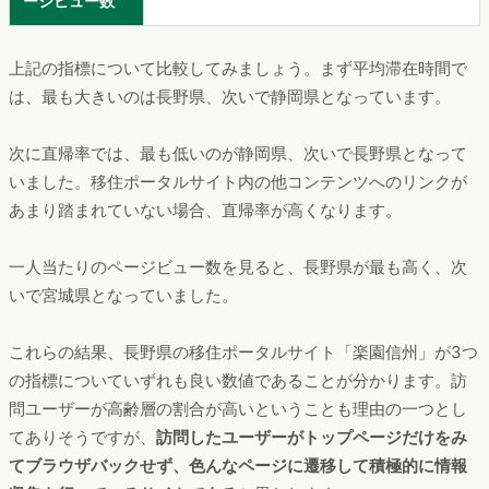
どれだけユーザーにしっかりと閲覧されているかを確認するた
めには
「平均滞在時間」「直帰率」「一人当たりのページビュ
ー数」などの指標
が参考になります。
下記、簡単に各指標の特徴をまとめました。
Webサイトに訪問したユーザーが
そのサイト
（URL）に滞在した時間の平均
。
ユーザーがコンテンツにじっくりと目を通し
平均滞在時間
て、
長く滞在しているサイトであるほど、
平均滞
在時間は長くなる
ブラウザバックや別のサイトへの遷移など、
直帰率
最初のページだけをみてサイトを離脱してし
まった割合
一人当たりのペ