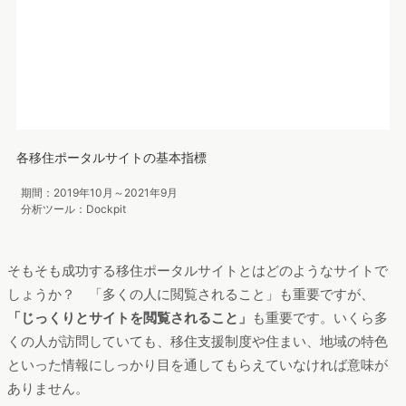
対して、長野県では20～30代の割合が5県の中では最も低く、
50代以上の高年代層の割合は39%と5県の中で最も高くなって
いることから、
高年代層からの人気が高い地域
といえます。移
住したいと考えている高年代層にとっては、自然に囲まれた
悠々自適な生活や、静かで落ち着いた環境でゆっくり過ごした
いという需要が高いのではないでしょうか。
成功する移住ポータルサイトとは？長野県の「楽園信州」に
注目
次に、5県の移住ポータルサイトの基本指標をDockpitで見てみ
ましょう。