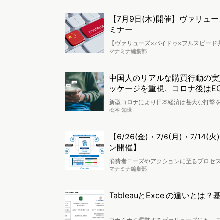
【7月9日(木)開催】ヴァリュ
ミナー
【ヴァリューズ×バイドゥ×フルスピード共
国市場マーケティングセミナー
マナミナ編集部
中国人のリアルな購買行動の実
ッケージを重視。コロナ後はE
新型コロナにより日本経済は甚大な打撃
活性化が予想されています。国内の経済
松本 知世
ないでしょうか。しかし、中国人の嗜好
ります。 それらの大きな手助けとなるのが、どのような商品が現地で好まれるのか？どのような購買行動を取るのか？な
どのリアルな声（データ）です。本稿で
【6/26(金)・7/6(月)・7/14(
展開に役立つ定性調査として、現地人を
ン開催】
消費者ニーズやアクションに至るプロセス(st
スいたしました。サービスリリースに伴いs
マナミナ編集部
TableauとExcelの違いとは
マナミナを運営するヴァリューズにも、