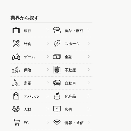
業界から探す
旅行
食品・飲料
外食
スポーツ
ゲーム
金融
保険
不動産
家電
自動車
アパレル
化粧品
人材
広告
EC
情報・通信