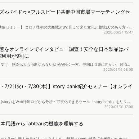
ーズ×バイドゥ×フルスピード共催中国市場マーケティングセ
催セミナー】 コロナ後初の大商戦618で見えて来た変化と越境ECのあり方・中
2020/06/24 15:47
態をオンラインでインタビュー調査！安全な日本製品はパ
C利用が9割に
を受け、感染拡大も油断ならない状況が続く一方、中国は収束に向かい、経済の
状況が不安定な中、中国マーケットへの進出を検討する企業も増えているのでは
2020/06/16 08:00
や効果的なマーケティング手法が分からなければ、手探り状態に陥るリスクもあ
は、ヴァリューズが開催した中国市場調査セミナーをご紹介。中国でのビジネス
火)・7/21(火)・7/30(木)】story bank紹介セミナー【オンライ
対象にしたインタビュー調査の模様をお届けするセミナーです。
ory)をWeb行動ログから分析・可視化できるツール「story bank」をリリー
tory bankの有料機能を御覧いただけるセミナーを開催いたします。
2020/06/01 17:00
？基本用語からTableauの機能を理解する
この4月から新入社員が入ってきました。新型コロナの感染拡大予防のためテレ