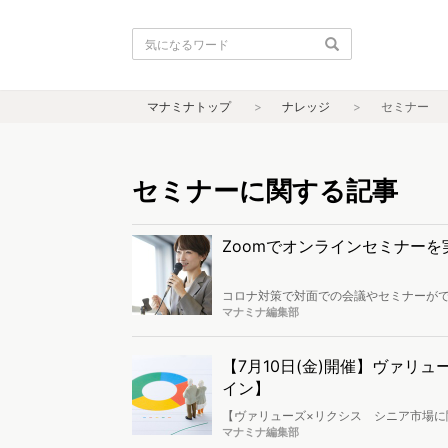
マナミナトップ
ナレッジ
セミナー
セミナーに関する記事
Zoomでオンラインセミナー
コロナ対策で対面での会議やセミナーが
「Zoom」の有料プランなら「ビデオウ
マナミナ編集部
Zoomのウェビナー機能の基本的な使い
【7月10日(金)開催】ヴァリ
イン】
【ヴァリューズ×リクシス シニア市場に
ルまで、商品購入に関する考え方・価値
マナミナ編集部