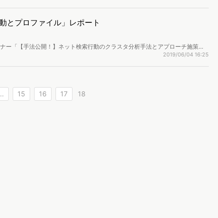
ログデータです。犬を飼育し始めた人の、飼育前と飼育後のカスタマージャーニ
動とプロファイル」レポート
セミナー「【手法公開！】ネット検索行動のクラスタ分析手法とアプローチ施策に
版です。（ページ数｜22p）
2019/06/04 16:25
..
15
16
17
18