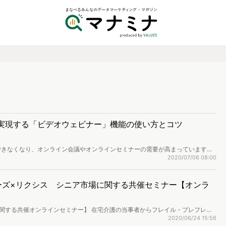
を実現する「ビデオウェビナー」機能の使い方とコツ
できなくなり、オンライン会議やオンラインセミナーの需要が高まっています。
ェビナー」機能で、100人以上が参加するオンラインセミナーを実現できます。
2020/07/06 08:00
方やコツをご紹介します。
ューズ×リクシス シニア市場に関する共催セミナー【オンラ
関する共催オンラインセミナー】 在宅介護の当事者からフレイル・プレフレイ
観を調査
2020/06/24 15:56