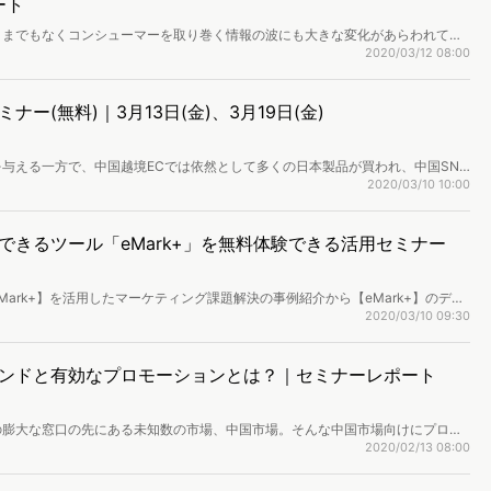
ート
うまでもなくコンシューマーを取り巻く情報の波にも大きな変化があらわれてい
はどのような変化が起きているのでしょうか。2月20日に開催された「戦略的
2020/03/12 08:00
020」にて、株式会社ヴァリューズは今までの分析実績をもとに、デジタル時代
ドとアプローチ方法について紹介しました。
ー(無料)｜3月13日(金)、3月19日(金)
与える一方で、中国越境ECでは依然として多くの日本製品が買われ、中国SNS
行きたい」という口コミも多く見受けられます。越境EC市場や、インバウンド
2020/03/10 10:00
っても過言ではありません。「インフルエンサーが重要」「爆買いの次はコト消
中国人の実態について、これまで弊社で行った調査結果を、徹底解説いたしま
できるツール「eMark+」を無料体験できる活用セミナー
ark+】を活用したマーケティング課題解決の事例紹介から【eMark+】のデモ
界観を体験いただけるオンライン・セミナーです。
2020/03/10 09:30
ンドと有効なプロモーションとは？｜セミナーレポート
。この膨大な窓口の先にある未知数の市場、中国市場。そんな中国市場向けにプロモ
果に結びつかないという方も多いのではないでしょうか？1月28日に開催され
2020/02/13 08:00
ド共催セミナー」では、中国での豊富な調査データをもとにした分析に強みを持
バウンド事情と成功に必要なマーケティング手法を紹介しました。