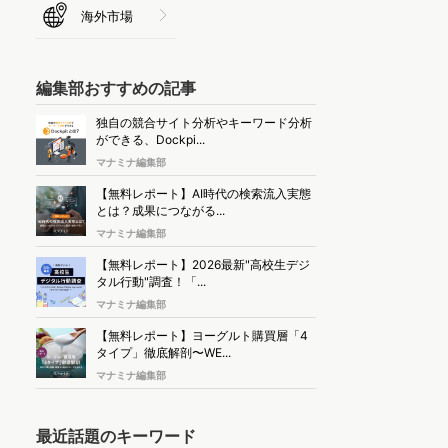
海外市場
編集部おすすめの記事
独自の競合サイト分析やキーワード分析
ができる、Dockpi...
マナミナ編集部
【無料レポート】AI時代の検索流入実態
とは？成果につながる...
マナミナ編集部
【無料レポート】2026最新"高校生デジ
タル行動"調査！「...
マナミナ編集部
【無料レポート】ヨーグルト購買層「4
タイプ」徹底解剖〜WE...
マナミナ編集部
最近話題のキーワード