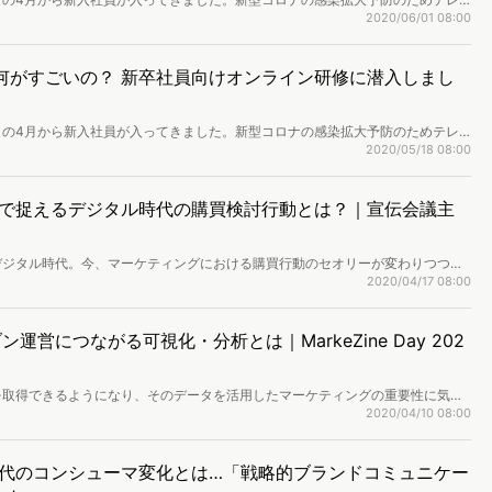
ァリューズも導入支援をしているBIツール「Tableau」を学ぶ研修がウェビ
2020/06/01 08:00
引き続きウェビナーに潜入。Tableauの基本的な用語を学びました。
って何がすごいの？ 新卒社員向けオンライン研修に潜入しまし
この4月から新入社員が入ってきました。新型コロナの感染拡大予防のためテレ
ァリューズも導入支援をしているBIツール「Tableau」を学ぶ研修がウェビ
2020/05/18 08:00
修のウェビナーに潜入。そもそもBIとは何か、Tableauで何ができるのかを
で捉えるデジタル時代の購買検討行動とは？｜宣伝会議主
デジタル時代。今、マーケティングにおける購買行動のセオリーが変わりつつあ
わったのか。私たちを取り巻く膨大な情報により変化した購買検討行動。それら
2020/04/17 08:00
た「バタフライ・サーキット」が、宣伝会議主催のデータマーケティングカンフ
営につながる可視化・分析とは｜MarkeZine Day 202
を取得できるようになり、そのデータを活用したマーケティングの重要性に気づ
みを抱えている方も少なくないでしょう。今回はそんな方にも参考になるような
2020/04/10 08:00
20 Spring」で語られたJA全農の事例をもとに、セミナーレポートをお送りします。
代のコンシューマ変化とは…「戦略的ブランドコミュニケー