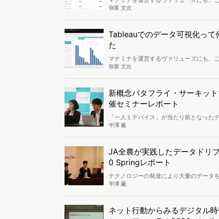
ワークで研修を続けています。そんな中、ヴ
弥富 文次
ナーで行われました。そこで編集部が前回に
Tableauでのデータ可視化
た
マナミナを運営するヴァリューズにも、
ワークで研修を続けています。そんな中、ヴ
弥富 文次
ナーで行われました。そこで編集部が新卒研
学びました。
新概念バタフライ・サーキット
催セミナーレポート
「一人１デバイス」が当たり前となった
ります。デジタル化によって何がどう変
半澤 薫
を新しい概念で紐解こうと共同研究され
ァレンス2020で紹介されました。
JA全農が実践したデータドリブン運
0 Springレポート
テクノロジーの発達により大量のデータ
いたものの、具体的な進め方や運用に悩
半澤 薫
事例として、「MarkeZine Day 20
ネット行動からみるデジタル時