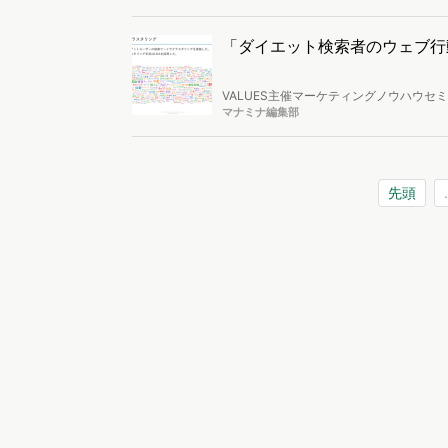
せん。これを明らかにするのがWeb行動
ーを例にセミナーが行われました。
「ダイエット検索者のウェブ行
VALUES主催マーケティングノウハウ
活かすコツ」でご紹介した調査事例の抜粋
マナミナ編集部
先頭
.