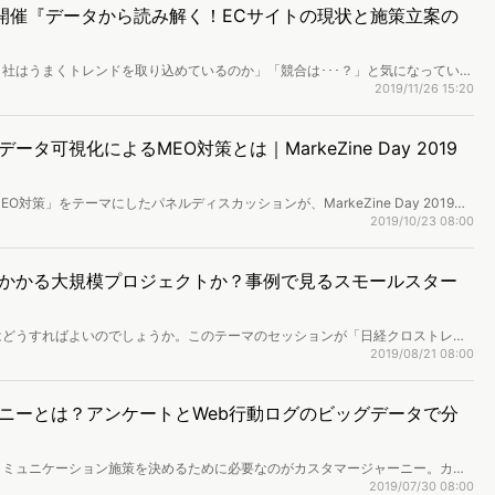
水)開催『データから読み解く！ECサイトの現状と施策立案の
社はうまくトレンドを取り込めているのか」「競合は･･･？」と気になっている
ナーでは国内最大規模のインターネット行動ログを保有する株式会社ヴァリュー
2019/11/26 15:20
を基に、業界のトレンドを皆様にお伝えいたします。参加は無料となっておりま
。
可視化によるMEO対策とは｜MarkeZine Day 2019
対策」をテーマにしたパネルディスカッションが、MarkeZine Day 2019
のキタムラの事例を軸に「スモールスタート」「可視化は手段」など、MEO対策の
2019/10/23 08:00
かかる大規模プロジェクトか？事例で見るスモールスター
はどうすればよいのでしょうか。このテーマのセッションが「日経クロストレン
ポイントは「スモールスタート」。大和リゾート株式会社のデータマーケティングの
2019/08/21 08:00
ニーとは？アンケートとWeb行動ログのビッグデータで分
コミュニケーション施策を決めるために必要なのがカスタマージャーニー。カス
アンケートを用いることが多いですが、インターネット上の検討行動は分かりま
2019/07/30 08:00