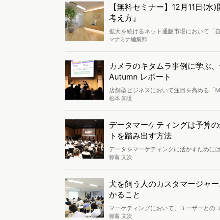
【無料セミナー】12月11日(
考え方』
拡大を続けるネット通販市場において「自
方も多いのではないでしょうか？本セミ
マナミナ編集部
ズが大手サイトを実際に分析したデータ
すので、この機会にぜひご参加ください
カメラのキタムラ事例に学ぶ、データ
Autumn レポート
店舗型ビジネスにおいて注目を高める「MEO
Autumnにて開催されました。カメラ
松本 知世
施策のコツが語られます。
データマーケティングは予算の
トを踏み出す方法
データをマーケティングに活かすために
ドFORUM 2019」で行われました。
弥富 文次
プロジェクト事例が語られます。
犬を飼う人のカスタマージャー
かること
マーケティングにおいて、ユーザーとの
タマーの心情理解のための調査としては
弥富 文次