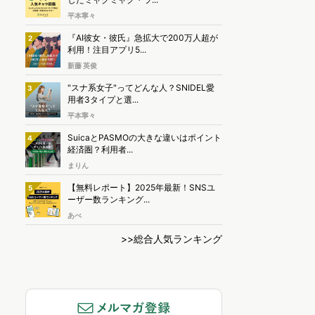
平本寧々
『AI彼女・彼氏』急拡大で200万人超が
2
利用！注目アプリ5...
新藤 英俊
"スナ系女子"ってどんな人？SNIDEL愛
3
用者3タイプと選...
平本寧々
SuicaとPASMOの大きな違いはポイント
4
経済圏？利用者...
まりん
【無料レポート】2025年最新！SNSユ
5
ーザー数ランキング...
あべ
>>総合人気ランキング