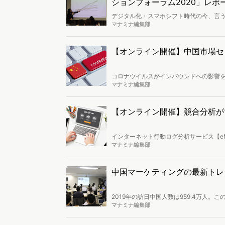
ションフォーラム2020」レポ
デジタル化・スマホシフト時代の今、言
ます。そんな中、コンシューマーの行動に
マナミナ編集部
ブランドコミュニケーションフォーラム2
のコンシューマーを取り巻く2つのトレン
【オンライン開催】中国市場セミナ
コロナウイルスがインバウンドへの影響を
上では「（ウイルスが収束したら）日本に
マナミナ編集部
対策は、この時期の準備で差が出ると言
費」等と言われながらも、つかみにくい
す。
【オンライン開催】競合分析が
インターネット行動ログ分析サービス【eM
を通し、約30分間で【eMark+】の世
マナミナ編集部
中国マーケティングの最新トレ
2019年の訪日中国人数は959.4万人
ーションを行なってみたものの、上手く成
マナミナ編集部
た「ヴァリューズ×バイドゥ×フルスピー
つ株式会社ヴァリューズが、最新のイン