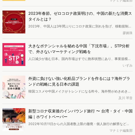
マナミナ編集部
ずです。そこで今回は、アメリカ・タイ・中国の3カ国について、各
国のZ世代がどのような時代背景の中で育ち、どのような考え・購買
2023年春節。ゼロコロナ政策明けの、中国の新たな消費ス
スタイルをもとに行動しているのか、調査しました。
タイルとは？
2023年、中国人は3年間ぶりにコロナ政策に別れを告げ、移動規制が
ない春節を迎えました。実家に戻って春節を祝う人が増え、観光客数
廖婉珠
は3年ぶりにピークに達しました。このように人々の生活に大きな変
化が生まれた春節ですが、消費にはどのような変化が起こっているの
大きなポテンシャルを秘める中国「下沈市場」。STP分析
でしょうか。本記事は2023年、中国の春節の消費トレンドを紹介し
で、外さないマーケティング戦略を
ます。
人口減少が進む日本。国内市場はすでに飽和状態にあり、事業規模の
さらなる拡大を目指すために、海外への進出を考える方も多いのでは
いずみ
ないでしょうか。地理的・文化的な距離もある中で、リスクを軽減し
て効率よく参入を目指すには、適切なリサーチが必要不可欠です。そ
外資に負けない強い化粧品ブランドを作るには？海外ブラ
こでマナミナでは、「中国市場への参入」をテーマに、マーケティン
ンドの戦略に見る日本の課題
グの各フェーズにおいて効果的な調査・分析手法をご紹介する連載を
韓国コスメや中国メイクがトレンドになる昨今。海外勢がめきめきと
スタート。第2弾の今回は、第1のフェーズ「市場環境分析」を終えた
認知を上げる中、日本の化粧品ブランドはどう対抗していくべきなの
及川 琴音
企業が、次に進むべきステップを解説します。
でしょうか。各国の戦略と日本の現状とは。シャネルパリ本社でエグ
ゼクティブメイクアップアーティストを務め、化粧品開発からコンサ
新型コロナ収束後のインバウンド旅行 〜 台湾・タイ・中国
ルティングに至るまで、世界を股にかけて活動する東風上尚江さんに
編｜ホワイトペーパー
お話を伺いました。
2022年10月11日からの入国者数上限の撤廃・個人旅行の解禁など
で、街にはさまざまな国の訪日観光客の姿を見ることも多くなった昨
マナミナ編集部