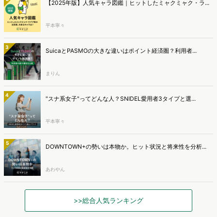
【2025年版】人気キャラ図鑑｜ヒットしたミャクミャク・ラ...
平本寧々
3
SuicaとPASMOの大きな違いはポイント経済圏？利用者...
まりん
4
"スナ系女子"ってどんな人？SNIDEL愛用者3タイプと選...
平本寧々
5
DOWNTOWN+の勢いは本物か。ヒット状況と将来性を分析...
あわやん
>>総合人気ランキング