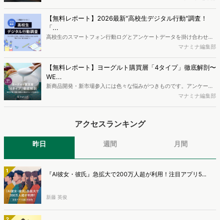
流入の現状と言われています。では、その要因はどのようなことなの
か、また、要因を理解した上で、成果に確実につながるコンテンツを
【無料レポート】2026最新"高校生デジタル行動"調査！
制作するにはどうするべきなのでしょうか。本レポートはこのような
「...
疑問をお抱えのSEO・Webマーケティングご担当者様におすすめの内
高校生のスマートフォン行動ログとアンケートデータを掛け合わせ、
容となっています。※本レポートは記事のフォームから無料でダウン
最新の若年層（高校生）におけるデジタル行動実態やSNSの利用傾向
マナミナ編集部
ロードできます。
に関する分析をおこないました。iPhone3GSの登場から十数年が経
ち、スマートフォンを取り巻く環境が成熟するなか、新興SNSの台頭
【無料レポート】ヨーグルト購買層「4タイプ」徹底解剖〜
により高校生のデジタルライフスタイルは新たな変化を見せていま
WE...
す。※資料は記事内の入力フォームより、ダウンロードいただけま
新商品開発・新市場参入には色々な悩みがつきものです。アンケート
す。
調査を実施しても、購買実態が不透明、新商品の受容性も判断しきれ
マナミナ編集部
ないなど、詰めきれない問題もあるかと思います。そこで本レポート
で提案するのが、「WEB行動・意識・購買の3視点」を活用し、どの
アクセスランキング
ようにして市場理解をしていけるのか、現状の既発商品のセグメント
で相性の良いターゲットはどこかを明らかにするという調査手法で
す。新商品開発関連担当者様・マーケティング担当者様向け必見のレ
昨日
週間
月間
ポートとなっています。※本レポートは記事のフォームから無料でダ
ウンロードできます。
1
『AI彼女・彼氏』急拡大で200万人超が利用！注目アプリ5...
新藤 英俊
2