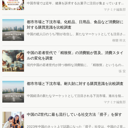
中国市場では近年、健康を訴求するお菓子に注目が集まっています。
特に、中国医学の医食同源に基づいたヘルシーな食材を使用する中国
マナミナ編集部
伝統菓子は、爆発的な人気を得ています。本レポートでは、中国の生
活者が利用する主要ECの販売データをもとに、商品特徴ごとの販売実
都市市場と下沈市場。化粧品、日用品、食品など消費財に
態や、生活者の購買傾向を詳しく解説します。（ページ数：39ペー
対する購買意識を比較調査
ジ）
中国の総人口のうち7割が在住し、新たなマーケットとしても注目さ
れる下沈（かしん）市場。都市市場との比較調査も今回で3回目とな
柳樂 幹太
ります。最終回となる今回は、化粧品、日用品、食品など日常生活が
垣間見える消費財に対する購買意識の違いを分析しました。
中国の若者世代で「精致抠」の消費観が普及。消費スタイ
ルの変化を調査
現代中国の若者世代が持つ独特な消費観に、「精致抠」というものが
あります。できる限り無駄遣いを減らして、自分が本当に欲しい物を
張 安
買うという価値観です。本記事では、「精致抠」はどのような考え
か、そして「精致抠」の消費観のもと、若者世代を中心とした中国の
都市市場と下沈市場。耐久財に対する購買意識を比較調査
人々の消費スタイルがどのように変化しているかを紹介します。
中国経済の新たなマーケットとして注目される下沈市場。進出を狙う
際は、都市市場との違いを理解しておく必要があります。そこで今回
マナミナ編集部
は、各市場在住者の購買意思決定の過程にどのような違いがあるの
か、特に大きな買い物となりやすい耐久財に絞って詳しく調査しまし
中国のZ世代に最も流行している社交方法「搭子」を探す
た。
2023年中国のネット上で話題になった「搭子」社交は、中国のＺ世