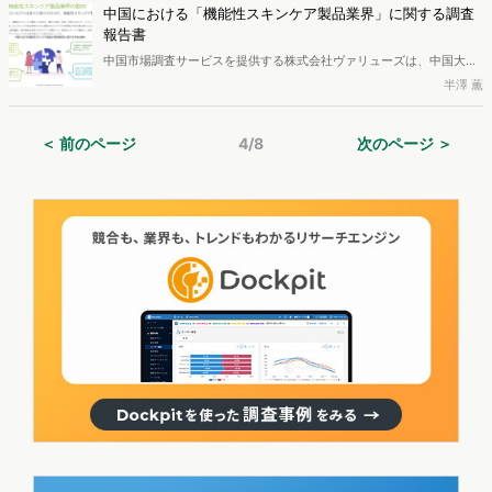
「不安要素」が相次ぐ中、各プラットフォームはどのような対策を打
中国における「機能性スキンケア製品業界」に関する調査
ち出しているのでしょうか？ 本レポートでは、3大プラットフォーム
報告書
であるTmall、Douyin（中国版TikTok）、京東による2022年「618キ
中国市場調査サービスを提供する株式会社ヴァリューズは、中国大手
ャンペーン」期間中のプロモーション施策を詳しく紹介し、今年の特
のインターネット調査会社iResearchの自主調査レポートを翻訳し、
半澤 薫
徴をまとめていきます。
「中国における機能性スキンケア製品業界に関する調査報告書」を作
成しました。中国市場、美容業界にご興味をお持ちの方はぜひご一読
＜ 前のページ
4/8
次のページ ＞
ください。（ページ数｜28p）