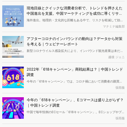
今。これからどれほどのスピードでコロナ以前の状態に戻るのでしょ
うか。本レポートでは、「台湾・タイ・中国」の人々にアンケート調
現地目線とクイックな消費者分析で、トレンドを押さえた
査を実施。加えて、ヴァリューズに所属する外国籍スタッフへのイン
中国進出を支援。中国マーケティングを成功に導くリサー
タビューも交え、訪日観光に対するリアルな声をまとめました。（ペ
チ術
海外進出。地理的・文化的な距離もある中で、リスクを軽減して効率
ージ数｜43ページ）
よく参入を目指すには、適切なリサーチが必要不可欠です。そこでマ
マナミナ編集部
ナミナでは、「中国市場への参入」をテーマに、マーケティングの各
フェーズにおいて効果的な調査・分析手法をご紹介する連載をスター
アフターコロナのインバウンドの動向は？データから対策
ト。第1弾の今回は、ヴァリューズの中国人アナリストに最初のフェー
を考える｜ウェビナーレポート
ズ「市場環境分析」や、中国の最新トレンドについて伺いました。
新型コロナウイルス感染拡大により、インバウンド観光産業は未だ厳
しい状況が続いていますが、ワクチンの普及や感染状況の落ち着きか
越後 ジェニ
ら訪日観光客の受け入れが再開し、インバウンド回復に大きな期待が
寄せられています。ヴァリューズで開催された「アフターコロナに向
2022年「618キャンペーン」商戦結果は？｜中国トレンド
けたインバウンド対策セミナー」では、訪日観光客数が上位地域の中
調査
国・台湾・タイにフォーカスして、消費者の行動変化について徹底解
今年の「618キャンペーン」では、コロナ禍において消費者の購買意
説。いま消費者が求めていることや、旅行意向の変化はどういったも
欲を刺激するために、中国のあらゆるECおよび動画プラットフォーム
張雨薇
のなのか、レポートします。
が、様々なプロモーションを仕掛けました。果たして、プロモーショ
ンの効果はあったのでしょうか？ また、昨年と比較して売上は増加し
今年の「618キャンペーン」、Eコマースは盛り上がらず？
たのでしょうか？ 本レポートでは、2022年の「618キャンペーン」
｜中国トレンド調査
について、特に美容、食品・飲料、家電カテゴリーを取り上げ、売り
中国で毎年恒例のECセール「618キャンペーン」。ECショップやプラ
上げ状況と市場の動向をご紹介します。
ットフォームが収益を上げる大きなチャンスとなるはずですが、コロ
張雨薇
ナウィルス感染症の流行や街のロックダウン、消費意欲の減退など