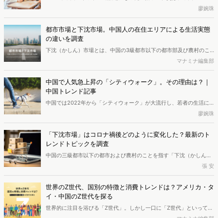
代に最も人気がある社交方法と言われます。ところで、「搭子」とは
廖婉珠
何でしょうか。昔の社交方法とどのよう違いがあり、中国の若者はど
のように人と人との付き合いをしているのでしょうか。今回の記事で
都市市場と下沈市場。中国人の在住エリアによる生活実態
詳しく紹介していきます。
の違いを調査
下沈（かしん）市場とは、中国の3級都市以下の都市部及び農村のこ
とであり、中国総人口のおよそ7割が在住しています。下沈市場で暮
マナミナ編集部
らす人々の生活実態は、都市市場とどのような違いがあるのでしょう
か。今回は、両者を比較しながら、中国人の過ごし方、健康や美容へ
中国で人気急上昇の「シティウォーク」。その理由は？｜
の意識、そして訪日旅行に対する意向について調査しました。
中国トレンド記事
中国では2022年から「シティウォーク」が大流行し、若者の生活に
浸透しつつあります。「シティウォーク」とは何ですか？単に新たな
廖婉珠
観光方式ですか？人気急上昇の理由は何ですか？今回の記事で詳しく
説明します。
「下沈市場」はコロナ禍後どのように変化した？最新のト
レンドトピックを調査
中国の三級都市以下の都市および農村のことを指す「下沈（かしん）
市場」。中国経済の新たなマーケットとして、近年強い注目を集めて
張 安
います。本記事では、主にコロナ禍後の下沈市場の新たなトレンドに
注目し、紹介していきます。
世界のZ世代、国別の特徴と消費トレンドは？アメリカ・タ
イ・中国のZ世代を探る
世界的に注目を浴びる「Z世代」。しかし一口に「Z世代」といって
も、どのようなバックグラウンドを持っているかで価値観は異なるは