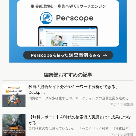
編集部おすすめの記事
独自の競合サイト分析やキーワード分析ができる、
Dockpi...
消費者ニーズが多様化する中、マーケティングの企画立案を進める上
で、競合分析や消費者分析の重要性がより高まっています。Web行動
マナミナ編集部
ログ分析ツール「Dockpit（ドックピット）」では、消費者Web行動
データを活用し、Web上の消費者行動を起点とした競合サイト分析や
【無料レポート】AI時代の検索流入実態とは？成果につな
消費者分析が可能です。今回はDockpitならではの利便性の高い機能
がる...
や活用方法を解説します。
自然検索の数は減っていないが、「ゼロクリック検索」（検索はする
がページには流入しない）の割合が増加しているのが、AI時代の検索
マナミナ編集部