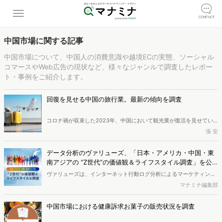
中国市場に関する記事
中国市場について、中国人の消費意識や越境ECの実態、ソーシャル
コマースやWeb広告の現状など、様々なジャンルで調査したレポー
ト・事例をご紹介します。
回復を見せる中国の旅行業。最新の傾向を調査
コロナ禍が収束した2023年、中国において観光業が復活を見せてい
ます。中国での国内旅行はコロナ禍前の2019年の水準近くまで回復
張 安
し、海外旅行も緩やかに回復の兆しを見せています。本記事では中国
の国内外旅行の現状をデータを用いて確認し、旅行業における現在の
データ分析のヴァリューズ、「日本・アメリカ・中国・東
トレンドについて紹介します。
南アジアの “Z世代”の価値観＆ライフスタイル調査」を公
開
ヴァリューズは、インターネット行動ログ分析によるマーケティング
調査・コンサルティングサービスを提供しています。本稿では、日
マナミナ編集部
本、アメリカ、中国、タイ、ベトナム、インドネシアのZ世代を対象
に実施した、インターネット利用実態や価値観・理想のライフスタイ
中国市場における健康訴求お菓子の販売状況を調査
ルに関する比較調査をご紹介します。<b>※抜粋版レポートは無料で
ダウンロード頂けます。</b>