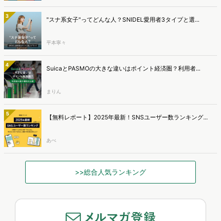
3
"スナ系女子"ってどんな人？SNIDEL愛用者3タイプと選...
平本寧々
4
SuicaとPASMOの大きな違いはポイント経済圏？利用者...
まりん
5
【無料レポート】2025年最新！SNSユーザー数ランキング...
あべ
>>総合人気ランキング