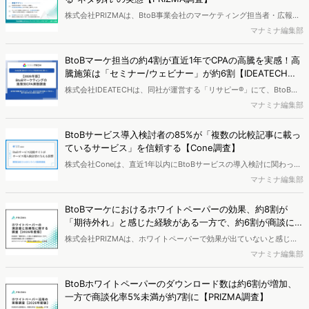
株式会社PRIZMAは、BtoB事業会社のマーケティング担当者・広報担
当者を対象に、「BtoB事業におけるコンテンツマーケティングの“ネ
マナミナ編集部
タ”」に関する調査を実施し、結果を公開しました。
BtoBマーケ担当の約4割が直近1年でCPAの高騰を実感！高
騰施策は「セミナー/ウェビナー」が約6割【IDEATECH調
査】
株式会社IDEATECHは、同社が運営する「リサピー®️」にて、BtoB企
業に勤めるマーケティング担当者を対象に、【2026年版】BtoBマー
マナミナ編集部
ケティングの施策別CPA実態調査を実施し、結果を公開しました。
BtoBサービス導入検討者の85%が「複数の比較記事に載っ
ているサービス」を信頼する【Cone調査】
株式会社Coneは、直近1年以内にBtoBサービスの導入検討に関わった
会社員の方を対象に、サービス選定時のオンライン行動実態を調査
マナミナ編集部
し、結果を公開しました。
BtoBマーケにおけるホワイトペーパーの効果、約8割が
「期待外れ」と感じた経験がある一方で、約6割が商談に至
った経験あり【PRIZMA調査】
株式会社PRIZMAは、ホワイトペーパーで効果が出ていないと感じて
いる、または活用を検討しているBtoBマーケターを対象に、ホワイト
マナミナ編集部
ペーパーの満足度と効果性について調査を実施し、結果を公開しまし
た。
BtoBホワイトペーパーのダウンロード数は約6割が増加、
一方で商談化率5%未満が約7割に【PRIZMA調査】