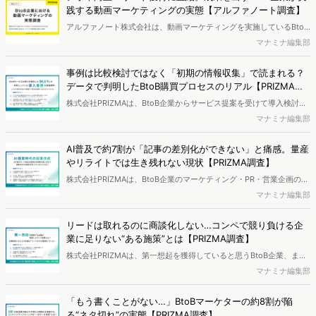
践する動画マーケティングの実態【アルファノート調査】
アルファノート株式会社は、動画マーケティングを実施しているBtoB
企業の担当者を対象に、動画マーケティングに関する実態調査を実施
マナミナ編集部
し、結果を公開しました。
事例は比較検討ではなく「初期の情報収集」で読まれる？
データで判明したBtoB購買プロセスのリアル【PRIZMA調
査】
株式会社PRIZMAは、BtoB企業からサービス提案を受けて導入検討し
た経験を持つ買い手と、BtoB向けサービスの導入事例を公開している
マナミナ編集部
企業のマーケティング担当者・責任者を対象に、「BtoBマーケティン
グにおける"導入事例"の認識」に関する調査を実施し、結果を公開し
AI普及で約7割が「記事の差別化ができない」と痛感。量産
ました。
やリライトでは生き残れない現状【PRIZMA調査】
株式会社PRIZMAは、BtoB企業のマーケティング・PR・営業企画の担
当者・責任者を対象に、「AI普及後のBtoBマーケティングにおけ
マナミナ編集部
る“記事”の差別化」に関する調査を実施し、結果を公開しました。
リードは取れるのに商談化しない…コンペで競り負ける企
業に足りない“ある施策”とは【PRIZMA調査】
株式会社PRIZMAは、第一想起を獲得していると思うBtoB企業、また
は品質や実力はあるが、第一想起は獲得できていないと思うBtoB企業
マナミナ編集部
のマーケティング担当者、経営企画層、経営者を対象に、「BtoB業界
における“第一想起企業”が実践したマーケティング施策」に関する調
「もう書くことがない…」BtoBマーケターの約8割が陥
査を実施し、結果を公開しました。
る“ネタ切れ”の実態【PRIZMA調査】