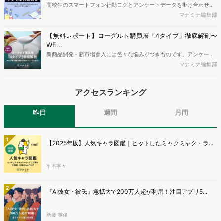
疑問をお抱えのSEO・Webマーケティングご担当者様におすすめの内
高校生のスマートフォン行動ログとアンケートデータを掛け合わせ、
容となっています。※本レポートは記事のフォームから無料でダウン
最新の若年層（高校生）におけるデジタル行動実態やSNSの利用傾向
マナミナ編集部
ロードできます。
に関する分析をおこないました。iPhone3GSの登場から十数年が経
ち、スマートフォンを取り巻く環境が成熟するなか、新興SNSの台頭
【無料レポート】ヨーグルト購買層「4タイプ」徹底解剖〜
により高校生のデジタルライフスタイルは新たな変化を見せていま
WE...
す。※資料は記事内の入力フォームより、ダウンロードいただけま
新商品開発・新市場参入には色々な悩みがつきものです。アンケート
す。
調査を実施しても、購買実態が不透明、新商品の受容性も判断しきれ
マナミナ編集部
ないなど、詰めきれない問題もあるかと思います。そこで本レポート
で提案するのが、「WEB行動・意識・購買の3視点」を活用し、どの
アクセスランキング
ようにして市場理解をしていけるのか、現状の既発商品のセグメント
で相性の良いターゲットはどこかを明らかにするという調査手法で
す。新商品開発関連担当者様・マーケティング担当者様向け必見のレ
昨日
週間
月間
ポートとなっています。※本レポートは記事のフォームから無料でダ
ウンロードできます。
1
【2025年版】人気キャラ図鑑｜ヒットしたミャクミャク・ラ...
平本寧々
2
『AI彼女・彼氏』急拡大で200万人超が利用！注目アプリ5...
新藤 英俊