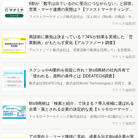
6割が「数字は出ているのに受注につながらない」と回答。
営業・マーケ連携の実態は？【ファストマーケティング調
査】
ファストマーケティング株式会社は、法人向け（BtoB）の商品・サー
ビスを提供する企業に勤め、営業・マーケティングに関与する会社員
マナミナ編集部
を対象に「BtoBマーケティングに関する実態調査 2026」を実施し、
結果を公開しました。
商談前に勝負は決まっている？74%が効果を実感した「営
業動画」がもたらす変化【アルファノート調査】
アルファノート株式会社は、営業活動で動画を活用している営業担当
者を対象に、営業動画の活用に関する実態調査を実施し、結果を公開
マナミナ編集部
しました。
スクショやAI要約を前提に作れ！BtoB商材の社内共有で
「使われる」資料の条件とは【IDEATECH調査】
株式会社IDEATECHは、株式会社Bizibl Technologiesと共同で、過去
1年以内にBtoB商材の検討・選定に関与し、社内決裁会議への参加経
マナミナ編集部
験を持つ課長相当以上のビジネスパーソンを対象に、見込み客社内で
使われる資料の条件調査を実施し、結果を公開しました。
BtoB商材は「検索と紹介」で決まる？導入候補に選ばれる
企業・落とされる企業の決定的な差【トゥモローマーケテ
ィング調べ】
トゥモローマーケティング株式会社は、全国の25〜62歳のビジネス
パーソンを対象に、「BtoBサービス・製品の購買行動に関する調査」
マナミナ編集部
を実施し、結果を公開しました。
アポ率向上・リード獲得に直結。成果を出すBtoB企業が実