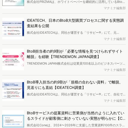
株式会社PRIZMAは、ホワイトペーパーを継続的に活用しているBtoB
マーケターを対象に ホワイトペーパー活用の実態調査（2026年
マナミナ編集部
版）」を実施し、結果を公開しました。
IDEATECH、日本のBtoB大型購買プロセスに関する実態調
査結果を公開
株式会社IDEATECHは、同社が運営する「リサピー®️」にて、元
Microsoft業務執行役員 北川 裕康氏（デマジェン総研）との共同調査
マナミナ編集部
として、直近12か月以内に、年間契約金額（または一括導入費用）が
300万円以上のBtoB商材の導入・見直し・乗り換え・大型契約更新に
BtoB担当者の約9割が「必要な情報を見つけられずサイト
2名以上で関与した、BtoB事業を展開する企業に勤務する会社員・経
離脱」を経験【TRENDEMON JAPAN調査】
営者を対象に、日本のBtoB大型購買プロセスに関する実態調査を実施
TRENDEMON JAPAN株式会社は従業員100名以上のビジネスパーソン
し、結果を公開しました。
を対象に『BtoBサイト訪問者の情報探索課題とチャット体験に関する
マナミナ編集部
実態調査』を実施し、結果を公開しました。
BtoB導入担当の約9割が「規模の合わない資料」で離脱、
見送りにも直結【IDEATECH調査】
株式会社IDEATECHは、同社が運営する「リサピー®️」にて、自社で
利用する製品・サービスの情報収集や導入検討に携わっており、過去1
マナミナ編集部
年間で各社の製品紹介資料や導入事例などを定期的に調べている方を
対象に、BtoBコンテンツにおける"企業規模ミスマッチ"の実態調査を
BtoBサービスの提案資料に営業側が当然のように入れてい
実施し、結果を公開しました。
るスライドが顧客側に刺さっていない実態が明らかに【Co
ne調査】
株式会社Coneは、2024〜2026年に支援した営業資料100件のスライ