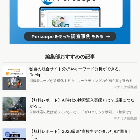
編集部おすすめの記事
独自の競合サイト分析やキーワード分析ができる、
Dockpi...
消費者ニーズが多様化する中、マーケティングの企画立案を進める上
で、競合分析や消費者分析の重要性がより高まっています。Web行動
マナミナ編集部
ログ分析ツール「Dockpit（ドックピット）」では、消費者Web行動
データを活用し、Web上の消費者行動を起点とした競合サイト分析や
【無料レポート】AI時代の検索流入実態とは？成果につな
消費者分析が可能です。今回はDockpitならではの利便性の高い機能
がる...
や活用方法を解説します。
自然検索の数は減っていないが、「ゼロクリック検索」（検索はする
がページには流入しない）の割合が増加しているのが、AI時代の検索
マナミナ編集部
流入の現状と言われています。では、その要因はどのようなことなの
か、また、要因を理解した上で、成果に確実につながるコンテンツを
【無料レポート】2026最新"高校生デジタル行動"調査！
制作するにはどうするべきなのでしょうか。本レポートはこのような
「...