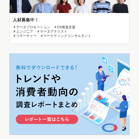
人材募集中！
＃データプロモーション ＃DX推進支援
＃エンジニア ＃データアナリスト
＃リサーチャー ＃マーケティングコンサルタント