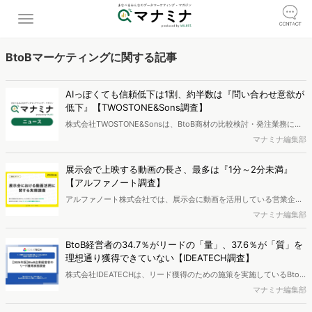
BtoBマーケティングに関する記事
AIっぽくても信頼低下は1割、約半数は『問い合わせ意欲が
低下』【TWOSTONE&Sons調査】
株式会社TWOSTONE&Sonsは、BtoB商材の比較検討・発注業務に携
わる担当者を対象に、コンテンツのAIっぽさに関する意識調査を実施
マナミナ編集部
し、結果を公開しました。
展示会で上映する動画の長さ、最多は『1分～2分未満』
【アルファノート調査】
アルファノート株式会社では、展示会に動画を活用している営業企
画・マーケティング担当者を対象に、展示会における動画活用の実態
マナミナ編集部
調査を実施し、結果を公開しました。
BtoB経営者の34.7％がリードの「量」、37.6％が「質」を
理想通り獲得できていない【IDEATECH調査】
株式会社IDEATECHは、リード獲得のための施策を実施しているBtoB
企業の経営者・役員を対象に、【2026年版】BtoB企業経営者のリー
マナミナ編集部
ド獲得に関する課題調査を実施し、結果を公開しました。