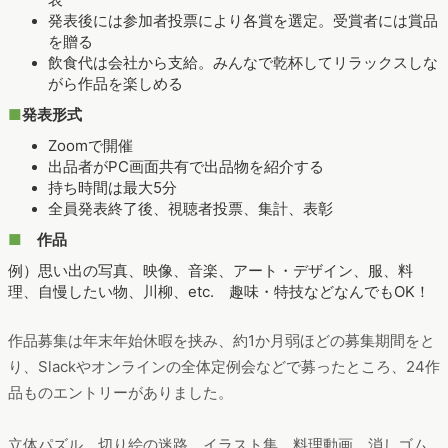
発表後には参加者投票により各賞を選定。受賞者には賞品
を贈る
飲食代は会社から支給。みんなで乾杯してリラックスしな
がら作品を楽しめる
■
発表形式
Zoomで開催
出品者がPC画面共有で出品物を紹介する
持ち時間は最大5分
全員発表終了後、視聴者投票、集計、表彰
■
作品
例）思い出の写真、映像、音楽、アート・デザイン、服、料
理、自慢したい物、川柳、etc. 趣味・特技などなんでもOK！
作品募集は年末年始休暇を挟み、約1か月弱ほどの募集期間をと
り、Slackやオンラインの全体定例会などで募ったところ、24作
品ものエントリーがありました。
立体パズル、切り絵の迷路、イラスト集、料理動画、消しゴム