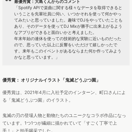
最優秀賞：大島くんからのコメント
「Spotify APIで楽曲に関する様々なデータを取得できると
いうことを先輩社員に伺い、いつかそれを使って何かやっ
てみたいと思っていました。趣味でDJをやっていたことも
あり、そのデータを使ってDJ Mixが勝手に出来上がるよう
なアプリができると面白いかと考えました。
年末年始の連休を使っての技術的な実験に近いものだった
ので、思っていた以上に反響をいただけて嬉しかったで
す。来年もこのイベントがあるならまた何か作ってみよう
かなと思っています。」
優秀賞： オリジナルイラスト「鬼滅どうぶつ園」
優秀賞は、2021年4月に入社予定のインターン、町口さんによ
る「鬼滅どうぶつ園」のイラスト。
鬼滅の刃の登場人物と動物たちのユニークなコラボ作品になっ
ています。1つ1つが繊細に描かれていて「すごく丁寧で上
手！」と拍手喝采でした。