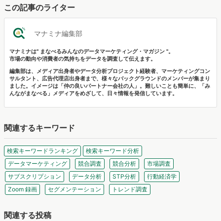
この記事のライター
マナミナ編集部
マナミナは" まなべるみんなのデータマーケティング・マガジン "。
市場の動向や消費者の気持ちをデータを調査して伝えます。
編集部は、メディア出身者やデータ分析プロジェクト経験者、マーケティングコン
サルタント、広告代理店出身者まで、様々なバックグラウンドのメンバーが集まり
ました。イメージは「仲の良いパートナー会社の人」。難しいことも簡単に、「み
んながまなべる」メディアをめざして、日々情報を発信しています。
関連するキーワード
検索キーワードランキング
検索キーワード分析
データマーケティング
競合調査
競合分析
市場調査
サブスクリプション
データ分析
STP分析
行動経済学
Zoom 録画
セグメンテーション
トレンド調査
関連する投稿