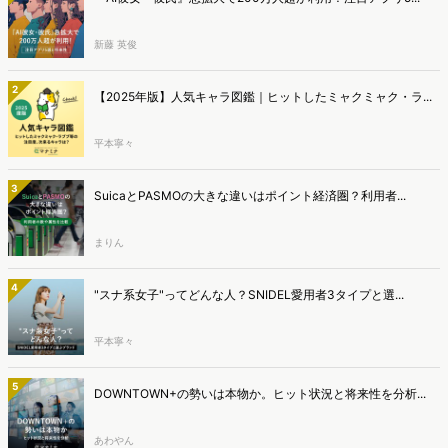
新藤 英俊
2
【2025年版】人気キャラ図鑑｜ヒットしたミャクミャク・ラ...
平本寧々
3
SuicaとPASMOの大きな違いはポイント経済圏？利用者...
まりん
4
"スナ系女子"ってどんな人？SNIDEL愛用者3タイプと選...
平本寧々
5
DOWNTOWN+の勢いは本物か。ヒット状況と将来性を分析...
あわやん