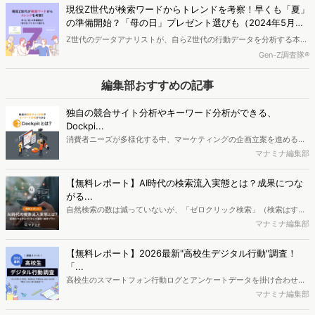
現在もダイエットに関心を持つ人々について分析し、彼らが何に興味
現役Z世代が検索ワードからトレンドを考察！早くも「夏」
を持っているのかを見ていきます。
の準備開始？「母の日」プレゼント選びも（2024年5月）
【現役Z世代が読み解くZ世代の行動データ】
Z世代のデータアナリストが、自らZ世代の行動データを分析する本連
載。第19弾となる今回は、Z世代とミレニアル世代の検索キーワード
Gen-Z調査隊®
ランキングから、「夏」「母の日」の2テーマを取り上げてZ世代のト
レンドをお送りします。Z世代の準備・楽しみ方が気になる「夏」、
編集部おすすめの記事
「母の日」のプレゼント選びの悩み など、データとリアルな声を掛け
合わせ、Z世代のニーズを読み解きます。
独自の競合サイト分析やキーワード分析ができる、
Dockpi...
消費者ニーズが多様化する中、マーケティングの企画立案を進める上
で、競合分析や消費者分析の重要性がより高まっています。Web行動
マナミナ編集部
ログ分析ツール「Dockpit（ドックピット）」では、消費者Web行動
データを活用し、Web上の消費者行動を起点とした競合サイト分析や
【無料レポート】AI時代の検索流入実態とは？成果につな
消費者分析が可能です。今回はDockpitならではの利便性の高い機能
がる...
や活用方法を解説します。
自然検索の数は減っていないが、「ゼロクリック検索」（検索はする
がページには流入しない）の割合が増加しているのが、AI時代の検索
マナミナ編集部
流入の現状と言われています。では、その要因はどのようなことなの
か、また、要因を理解した上で、成果に確実につながるコンテンツを
【無料レポート】2026最新"高校生デジタル行動"調査！
制作するにはどうするべきなのでしょうか。本レポートはこのような
「...
疑問をお抱えのSEO・Webマーケティングご担当者様におすすめの内
高校生のスマートフォン行動ログとアンケートデータを掛け合わせ、
容となっています。※本レポートは記事のフォームから無料でダウン
最新の若年層（高校生）におけるデジタル行動実態やSNSの利用傾向
マナミナ編集部
ロードできます。
に関する分析をおこないました。iPhone3GSの登場から十数年が経