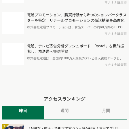
を対象とした「TikTok Shop購入者実態調査2026」を実施し、結果を
マナミナ編集部
公開しました。
電通プロモーション、購買行動から8つのショッパークラス
ターを特定 リテールプロモーションの仮説構築を高度化
株式会社電通プロモーションは、食品スーパーの約60万件のID-POS
データと生活者の定性データをAIで分析し、購買行動の特徴に基づい
マナミナ編集部
た8つのショッパークラスターを特定しました。これにより購買時点
における生活者の意識や行動背景の把握が可能となり、リテールプロ
電通、テレビ広告分析ダッシュボード「Rasta!」を機能拡
モーションにおけるプランニングの高速化と高精度化を実現できると
充し、放送局へ提供開始
いいます。
株式会社電通は、全国約1700万人規模のテレビ個人視聴データと、独
自の大規模生活者意識調査データを掛け合わせて、テレビ広告のデー
マナミナ編集部
タ集計や広告効果の分析ができるダッシュボード「Rasta!
（Resourceful Analysis System of TV Audience：ラスタ）」の機能
を拡充し、放送局への提供を開始したことを発表しました。
アクセスランキング
昨日
週間
月間
1
『AI彼女・彼氏』急拡大で200万人超が利用！注目アプリ5...