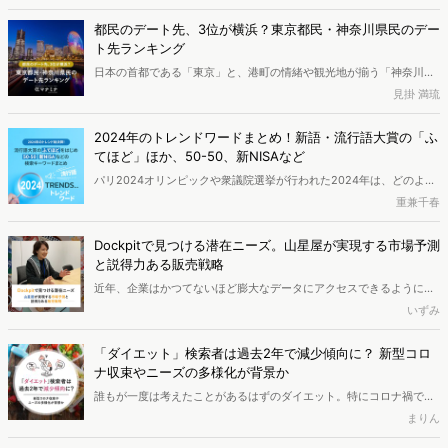
都民のデート先、3位が横浜？東京都民・神奈川県民のデー
ト先ランキング
日本の首都である「東京」と、港町の情緒や観光地が揃う「神奈川」
は、どちらもデート先に困りにくいエリアです。 一方で、選択肢が多
見掛 満琉
いからこそ「結局みんな、どこに行くのか」が見えにくい面もありま
す。今回は、Web上の検索データを分析し、東京都民と神奈川県民が
2024年のトレンドワードまとめ！新語・流行語大賞の「ふ
選ぶデートスポットの傾向を調査しました。日本有数の都市であるこ
てほど」ほか、50-50、新NISAなど
の2つのエリアに住む人々は、普段どのような場所でデートをしてい
パリ2024オリンピックや衆議院選挙が行われた2024年は、どのよう
るのでしょうか。
な1年だったのでしょうか？2024年新語・流行語大賞の分析とヴァリ
重兼千春
ューズで分析した今年1年間の週間検索キーワードランキングから
2024年のトレンドを分析しました。
Dockpitで見つける潜在ニーズ。山星屋が実現する市場予測
と説得力ある販売戦略
近年、企業はかつてないほど膨大なデータにアクセスできるようにな
っています。しかし、真に価値あるインサイトを得ることに依然とし
いずみ
て課題を感じているマーケターも少なくないのではないでしょうか。
創業115年を誇る菓子専門商社の株式会社山星屋は、Web行動ログ分
「ダイエット」検索者は過去2年で減少傾向に？ 新型コロ
析ツール「Dockpit」を活用し、従来の販売データでは捉えきれなか
ナ収束やニーズの多様化が背景か
った消費者の潜在ニーズを可視化。さらに、1年後、3年後の市場動向
誰もが一度は考えたことがあるはずのダイエット。特にコロナ禍で外
を予測し、商品開発や販売戦略の立案につなげています。今回は同社
出が制限されていた時期は興味をもつ人が多い状況でした。しかし、
まりん
の鈴木美和氏に活用事例とDockpitだからこそ得られる価値を伺いま
最近になって状況は少し変わってきているようです。この記事では、
した。