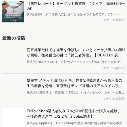
ち、スマートフォンを取り巻く環境が成熟するなか、新興SNSの台頭
【無料レポート】ヨーグルト購買層「4タイプ」徹底解剖〜
により高校生のデジタルライフスタイルは新たな変化を見せていま
WE...
す。※資料は記事内の入力フォームより、ダウンロードいただけま
新商品開発・新市場参入には色々な悩みがつきものです。アンケート
す。
調査を実施しても、購買実態が不透明、新商品の受容性も判断しきれ
マナミナ編集部
ないなど、詰めきれない問題もあるかと思います。そこで本レポート
で提案するのが、「WEB行動・意識・購買の3視点」を活用し、どの
ようにして市場理解をしていけるのか、現状の既発商品のセグメント
最新の投稿
で相性の良いターゲットはどこかを明らかにするという調査手法で
す。新商品開発関連担当者様・マーケティング担当者様向け必見のレ
従来施策だけでは成果を伸ばしにくいとマーケ担当の約9割
ポートとなっています。※本レポートは記事のフォームから無料でダ
が回答、後発優位の鍵は『第三者評価』【IDEATECH調
ウンロードできます。
査】
株式会社IDEATECHは、自社のマーケティング戦略に携わる責任者・
担当者（BtoB／BtoCを問わず、新しい価値・市場の打ち出しや認知
マナミナ編集部
拡大の意思決定に関与する層）を対象に、BtoB企業における新商品・
新サービスの市場浸透と情報発信に関する実態調査を実施し、結果を
博報堂 メディア環境研究所、世界5地域調査から東京圏の
公開しました。
生活者像を分析 東京圏はテレビ番組のリアルタイム視聴
が強く、信用度も高い
株式会社博報堂は、東京圏（1都3県）・ロサンゼルス（LA）・上海・
ロンドン・ドイツ全域の5地域で、各900名・計4,500名（10～50
マナミナ編集部
代）を対象に、メディア接触状況やAI・先進テクノロジーサービスの
利用状況を調査する「グローバル・メディア・テック調査2026」を
TikTok Shop購入者の81.7％がLIVE配信中の購入を経験、
実施し、結果を公開しました。
今後の購入意向は72.2％【ripples調査】
株式会社ripplesは、TikTok Shopで過去1年間に購入経験のある男女