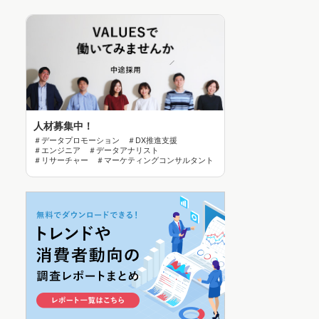
人材募集中！
＃データプロモーション ＃DX推進支援
＃エンジニア ＃データアナリスト
＃リサーチャー ＃マーケティングコンサルタント