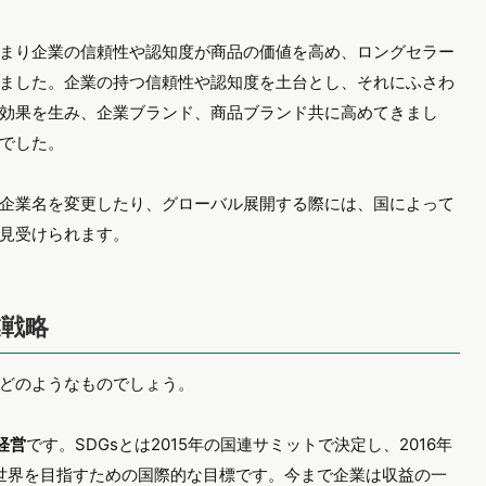
ークホルダー（利害関係者）を抱えていることが想定されま
、消費者、従業員、就職活動を行う学生、仕入れ先、販売先な
く受け、コミュニケーション活動の範囲が広がり続けていること
想像できます。特にSNSを活用したコミュニケーション手法
形で変えつつあり、使い方を間違えると、とんでもない方向へ
。
企業や個人経営に至るまでSNSやe-マーケティングを研究し、
イントを整理し、価値を創り出すことができれば素晴らしいコミ
しょう。ここでの価値とは、世の中で明確に認められるブラン
）と呼ぶべきかもしれません。インタンジブル（手で触れられ
キル）、テクノロジー関連資産、知的財産（特許他）などのこ
上、カウントされていません。