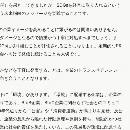
発想
があります。
まり企業の信頼性や認知度が商品の価値を高め、ロングセラー
ました。企業の持つ信頼性や認知度を土台とし、それにふさわ
効果を生み、企業ブランド、商品ブランド共に高めてきまし
でした。
企業名を変更したり、グローバル展開する際には、国によって
見受けられます。
戦略
どのようなものでしょう。
経営
です。SDGsとは2015年の国連サミットで決定し、2016年