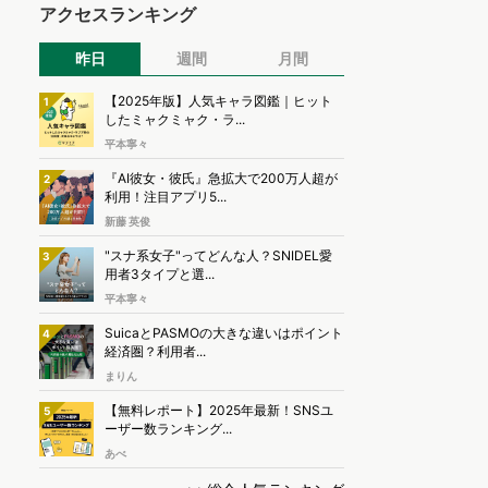
アクセスランキング
昨日
週間
月間
【2025年版】人気キャラ図鑑｜ヒット
1
したミャクミャク・ラ...
平本寧々
『AI彼女・彼氏』急拡大で200万人超が
2
利用！注目アプリ5...
新藤 英俊
"スナ系女子"ってどんな人？SNIDEL愛
3
用者3タイプと選...
平本寧々
SuicaとPASMOの大きな違いはポイント
4
経済圏？利用者...
まりん
【無料レポート】2025年最新！SNSユ
5
ーザー数ランキング...
あべ