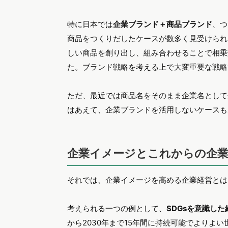
います。すなわち、企業は取り巻く様々なステ
す。従来のステークホルダーには株主、投資家
どがあります。
しかしITやグローバル化の進展の影響を大き
から
ステークホルダーの種類が増大
していると
は、広告・マーケティングのあり方を現在進行
企業イメージを運んでしまうことになるのです
逆に、規模の大きさに関わらず大企業から零細
タイミングをうまく調整しながら、PRするポ
ュニケーションの成果をあげることができるで
ドであり、インタンジブルアセット（無形資産
ない）資産とは、すなわち人的資産（人脈やス
とで有形資産以外の資産です。無形資産は会計