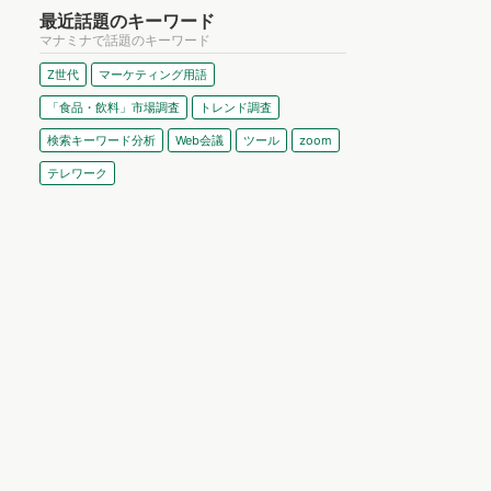
最近話題のキーワード
マナミナで話題のキーワード
Z世代
マーケティング用語
「食品・飲料」市場調査
トレンド調査
検索キーワード分析
Web会議
ツール
zoom
テレワーク