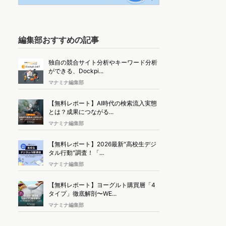
編集部おすすめの記事
独自の競合サイト分析やキーワード分析
ができる、Dockpi...
マナミナ編集部
【無料レポート】AI時代の検索流入実態
とは？成果につながる...
マナミナ編集部
【無料レポート】2026最新"高校生デジ
タル行動"調査！「...
マナミナ編集部
【無料レポート】ヨーグルト購買層「4
タイプ」徹底解剖〜WE...
マナミナ編集部