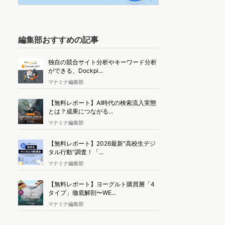
編集部おすすめの記事
独自の競合サイト分析やキーワード分析
ができる、Dockpi...
マナミナ編集部
【無料レポート】AI時代の検索流入実態
とは？成果につながる...
マナミナ編集部
【無料レポート】2026最新"高校生デジ
タル行動"調査！「...
マナミナ編集部
【無料レポート】ヨーグルト購買層「4
タイプ」徹底解剖〜WE...
マナミナ編集部