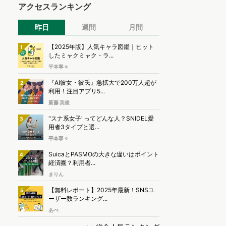
アクセスランキング
昨日
週間
月間
【2025年版】人気キャラ図鑑｜ヒット
1
したミャクミャク・ラ...
平本寧々
『AI彼女・彼氏』急拡大で200万人超が
2
利用！注目アプリ5...
新藤 英俊
"スナ系女子"ってどんな人？SNIDEL愛
3
用者3タイプと選...
平本寧々
SuicaとPASMOの大きな違いはポイント
4
経済圏？利用者...
まりん
【無料レポート】2025年最新！SNSユ
5
ーザー数ランキング...
あべ