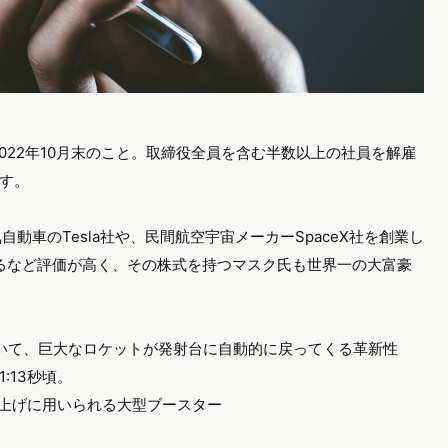
、2022年10月末のこと。取締役全員を含む半数以上の社員を解雇
す。
動車のTesla社や、民間航空宇宙メーカー​​SpaceX社を創業し
えるなど評価が高く、その株式を持つマスク氏も世界一の大富豪
ていて、巨大なロケットが発射台に自動的に戻ってくる革新性
:13秒頃。
船の打ち上げに用いられる大型ブースター