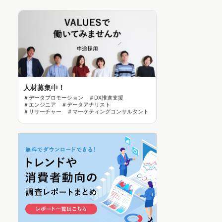
人材募集中！
＃データプロモーション ＃DX推進支援
＃エンジニア ＃データアナリスト
＃リサーチャー ＃マーケティングコンサルタント