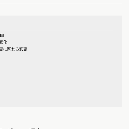
理由
変化
更に関わる変更