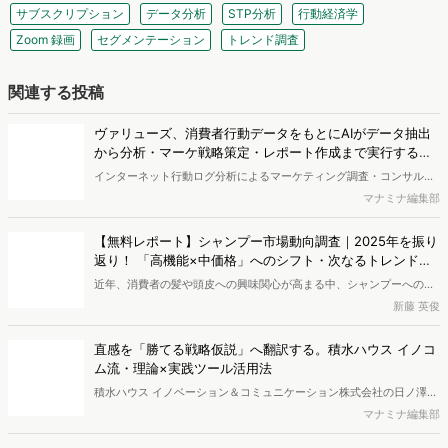
「Dockpit AIエージェント」の提供を開始いたしました。
兆し
近年、消費者の髪や頭皮への興味関心が高まる中、シャンプーへの支
出額は増加傾向にあります。本レポートでは、独自のWeb行動ログデ
新藤 英俊
ータをもとに2025年のシャンプー市場を分析しました。その結果、
検討段階において、高い外部評価（口コミやベストコスメ受賞など）
直感を「勝てる戦略仮説」へ翻訳する。積水ハウス イノコ
と優れた機能性を両立した「中価格帯の新興ブランド」へ支持がシフ
ム流・理論×実践ツール活用法
トしている実態が明らかとなりました。また、長年の実績とステータ
積水ハウス イノベーション＆コミュニケーション株式会社の日ノ澤恵
スを誇る高価格帯ブランドも根強い支持を集めています。さらに次な
莉氏と株式会社ヴァリューズ取締役副社長・後藤賢治が対談。日ノ澤
マナミナ編集部
るトレンドとして、香りの変化や、タイパ・衛生面に優れる「吊り下
氏が提唱する5Sフレームワークとその実践について語り合いました。
げパウチ」の普及の兆しについても考察します。
中古買取の検討者（売り手）はどんな人？ 検索ワードは
「iPhone」「ポケカ」など
リユース市場は拡大を続けており、不要になったモノの売却は身近な
選択肢になりつつあります。ではリユース市場における「売り手」は
重兼千春
どのような人なのでしょうか。今回は「買取」検索者の検索キーワー
ドや属性、興味関心を分析し、買取サービスを利用する消費者像を探
なぜ「コンビニ増量キャンペーン」は全世代に支持される
りました。
のか。お得さ"以外"の魅力とは
近年、コンビニ各社では価格据え置きで内容量を増やす「増量キャン
ペーン」が相次いで実施されています。物価高が続く中、分かりやす
宮之原凜
いお得感を訴求できる施策として、消費者からの関心も高まっている
ようです。一方で、増量キャンペーンは単なる節約ニーズだけでな
編集部おすすめの記事
く、新商品や話題性への関心とも結びついている可能性があります。
本記事では、検索データや行動データをもとに、コンビニ各社の取り