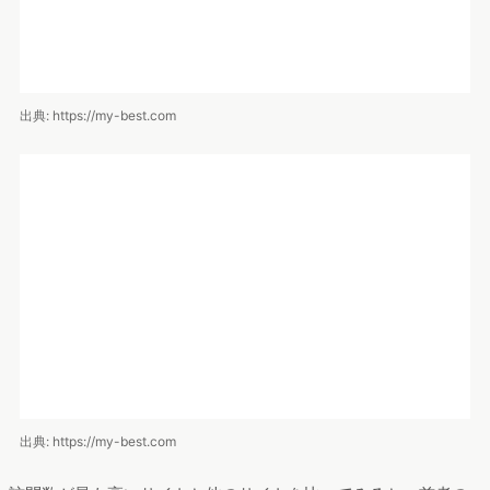
続いて、訪問数が2番目に多い
mybestのページ
を見てみます。
目次を読んでみると、はじめに「ネット銀行の選び方」という
パートがあり、その後各銀行の解説が続くという構成でした。