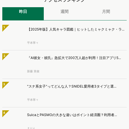
3
"スナ系女子"ってどんな人？SNIDEL愛用者3タイプと選...
平本寧々
4
SuicaとPASMOの大きな違いはポイント経済圏？利用者...
まりん
5
DOWNTOWN+の勢いは本物か。ヒット状況と将来性を分析...
あわやん
>>総合人気ランキング