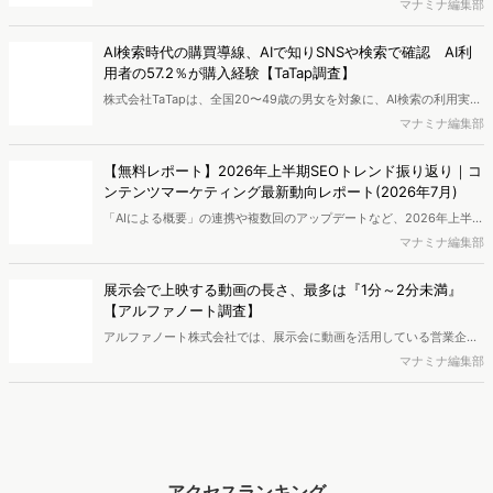
展示会で上映する動画の長さ、最多は『1分～2分未満』
必見の2026年上半期概要です。※本レポートは記事のフォームから無
【アルファノート調査】
料でDLできます。また、レポートをDLしていただいた方には特典も
アルファノート株式会社では、展示会に動画を活用している営業企
ご用意しております。
画・マーケティング担当者を対象に、展示会における動画活用の実態
マナミナ編集部
調査を実施し、結果を公開しました。
アクセスランキング
昨日
週間
月間
1
【2025年版】人気キャラ図鑑｜ヒットしたミャクミャク・ラ...
平本寧々
2
『AI彼女・彼氏』急拡大で200万人超が利用！注目アプリ5...
新藤 英俊