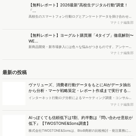
す。新商品開発関連担当者様・マーケティング担当者様向け必見のレ
ヴァリューズ、消費者行動データをもとにAIがデータ抽出
ポートとなっています。※本レポートは記事のフォームから無料でダ
から分析・マーケ戦略策定・レポート作成まで実行する
ウンロードできます。
「Dockpit AIエージェント」を提供開始
インターネット行動ログ分析によるマーケティング調査・コンサルテ
ィングサービスを提供する株式会社ヴァリューズは、国内最大規模
マナミナ編集部
250万人のWeb行動ログデータを基盤としたマーケティングリサーチ
エンジン「Dockpit（ドックピット）」の新機能として、AIが市場分
AIっぽくても信頼低下は1割、約半数は『問い合わせ意欲が
析から仮説構築、レポート作成までを自律的にサポートする
低下』【TWOSTONE&Sons調査】
「Dockpit AIエージェント」の提供を開始いたしました。
株式会社TWOSTONE&Sonsは、BtoB商材の比較検討・発注業務に携
わる担当者を対象に、コンテンツのAIっぽさに関する意識調査を実施
マナミナ編集部
し、結果を公開しました。
AI検索時代の購買導線、AIで知りSNSや検索で確認 AI利
用者の57.2％が購入経験【TaTap調査】
株式会社TaTapは、全国20〜49歳の男女を対象に、AI検索の利用実態
と、AIで知った商品をどこで確かめているかを調査し、結果を公開し
マナミナ編集部
ました。
【無料レポート】2026年上半期SEOトレンド振り返り｜コ
ンテンツマーケティング最新動向レポート(2026年7月)
「AIによる概要」の連携や複数回のアップデートなど、2026年上半期
のSEO領域には変化がありました。また生成AI利用は約1.6倍に伸長
マナミナ編集部
し、最多のChatGPTを追う形でGeminiも15.1%へ拡大するなど、ユー
ザーの選択肢の多様化が進んでいます。WebマーケターやSEO担当者