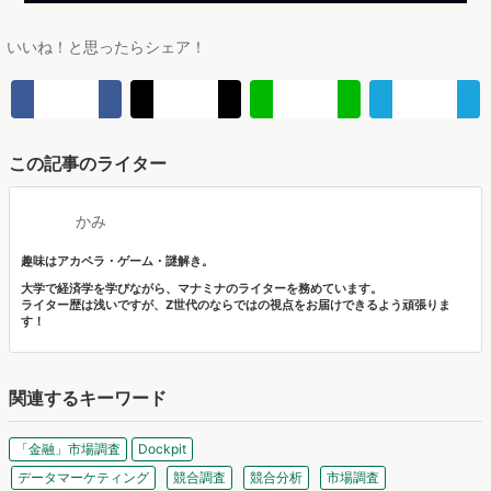
大学で経済学を学びながら、マナミナのライターを務めています。
ライター歴は浅いですが、Z世代のならではの視点をお届けできるよう頑張りま
す！
関連するキーワード
「金融」市場調査
Dockpit
データマーケティング
競合調査
競合分析
市場調査
サブスクリプション
データ分析
STP分析
行動経済学
Zoom 録画
セグメンテーション
トレンド調査
関連する投稿
ヴァリューズ、消費者行動データをもとにAIがデータ抽出
から分析・マーケ戦略策定・レポート作成まで実行する
「Dockpit AIエージェント」を提供開始
インターネット行動ログ分析によるマーケティング調査・コンサルテ
ィングサービスを提供する株式会社ヴァリューズは、国内最大規模
マナミナ編集部
250万人のWeb行動ログデータを基盤としたマーケティングリサーチ
エンジン「Dockpit（ドックピット）」の新機能として、AIが市場分
【無料レポート】シャンプー市場動向調査｜2025年を振り
析から仮説構築、レポート作成までを自律的にサポートする
返り！ 「高機能×中価格」へのシフト・次なるトレンドの