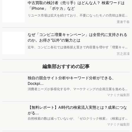
独自の競合サイト分析やキーワード分析ができる、
組みと関心者の特徴を分析し、増量キャンペーンが支持される背景を
Dockpi...
探ります。
消費者ニーズが多様化する中、マーケティングの企画立案を進める上
で、競合分析や消費者分析の重要性がより高まっています。Web行動
マナミナ編集部
ログ分析ツール「Dockpit（ドックピット）」では、消費者Web行動
データを活用し、Web上の消費者行動を起点とした競合サイト分析や
【無料レポート】AI時代の検索流入実態とは？成果につな
消費者分析が可能です。今回はDockpitならではの利便性の高い機能
がる...
や活用方法を解説します。
自然検索の数は減っていないが、「ゼロクリック検索」（検索はする
がページには流入しない）の割合が増加しているのが、AI時代の検索
マナミナ編集部
流入の現状と言われています。では、その要因はどのようなことなの
か、また、要因を理解した上で、成果に確実につながるコンテンツを
【無料レポート】2026最新"高校生デジタル行動"調査！
制作するにはどうするべきなのでしょうか。本レポートはこのような
「...
疑問をお抱えのSEO・Webマーケティングご担当者様におすすめの内
高校生のスマートフォン行動ログとアンケートデータを掛け合わせ、
容となっています。※本レポートは記事のフォームから無料でダウン
最新の若年層（高校生）におけるデジタル行動実態やSNSの利用傾向
マナミナ編集部
ロードできます。
に関する分析をおこないました。iPhone3GSの登場から十数年が経
ち、スマートフォンを取り巻く環境が成熟するなか、新興SNSの台頭
【無料レポート】ヨーグルト購買層「4タイプ」徹底解剖〜
により高校生のデジタルライフスタイルは新たな変化を見せていま
WE...
す。※資料は記事内の入力フォームより、ダウンロードいただけま
新商品開発・新市場参入には色々な悩みがつきものです。アンケート
す。
調査を実施しても、購買実態が不透明、新商品の受容性も判断しきれ
マナミナ編集部
ないなど、詰めきれない問題もあるかと思います。そこで本レポート
で提案するのが、「WEB行動・意識・購買の3視点」を活用し、どの
ようにして市場理解をしていけるのか、現状の既発商品のセグメント
最新の投稿
で相性の良いターゲットはどこかを明らかにするという調査手法で