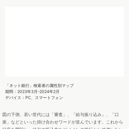
ネット利用者全体と比べると、30〜50代の女性の検索者割合が
多いことがうかがえました。家計を管理し、少しでも手数料を
安く済ませる方法を検討する女性の姿が見えてきます。
続いて、「ネット銀行」の掛け合わせワード（同時に検索され
た言葉）における属性別の違いも確認してみましょう。以下の
図は、縦軸に年代、横軸に性別をとり、各掛け合わせワードが
どの性別、どの年代に検索されやすいかを示したものです。