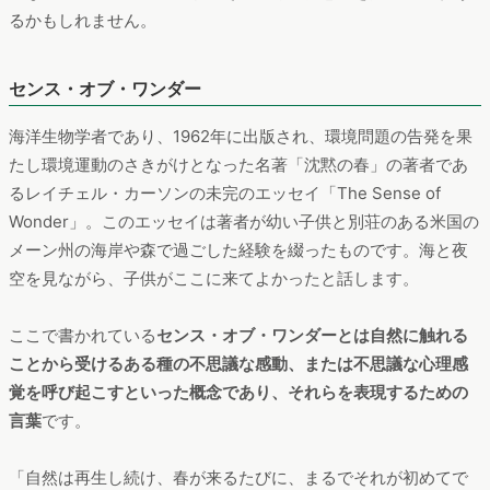
るかもしれません。
センス・オブ・ワンダー
海洋生物学者であり、1962年に出版され、環境問題の告発を果
たし環境運動のさきがけとなった名著「沈黙の春」の著者であ
るレイチェル・カーソンの未完のエッセイ「The Sense of
Wonder」。このエッセイは著者が幼い子供と別荘のある米国の
メーン州の海岸や森で過ごした経験を綴ったものです。海と夜
空を見ながら、子供がここに来てよかったと話します。
ここで書かれている
センス・オブ・ワンダーとは自然に触れる
ことから受けるある種の不思議な感動、または不思議な心理感
覚を呼び起こすといった概念であり、それらを表現するための
言葉
です。
「自然は再生し続け、春が来るたびに、まるでそれが初めてで