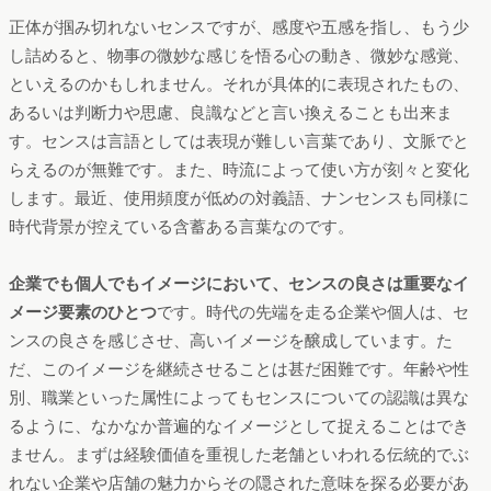
正体が掴み切れないセンスですが、感度や五感を指し、もう少
し詰めると、物事の微妙な感じを悟る心の動き、微妙な感覚、
といえるのかもしれません。それが具体的に表現されたもの、
あるいは判断力や思慮、良識などと言い換えることも出来ま
す。センスは言語としては表現が難しい言葉であり、文脈でと
らえるのが無難です。また、時流によって使い方が刻々と変化
します。最近、使用頻度が低めの対義語、ナンセンスも同様に
時代背景が控えている含蓄ある言葉なのです。
企業でも個人でもイメージにおいて、センスの良さは重要なイ
メージ要素のひとつ
です。時代の先端を走る企業や個人は、セ
ンスの良さを感じさせ、高いイメージを醸成しています。た
だ、このイメージを継続させることは甚だ困難です。年齢や性
別、職業といった属性によってもセンスについての認識は異な
るように、なかなか普遍的なイメージとして捉えることはでき
ません。まずは経験価値を重視した老舗といわれる伝統的でぶ
れない企業や店舗の魅力からその隠された意味を探る必要があ