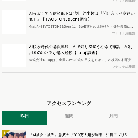
マナミナ編集部
250万人のWeb行動ログデータを基盤としたマーケティングリサーチ
エンジン「Dockpit（ドックピット）」の新機能として、AIが市場分
AIっぽくても信頼低下は1割、約半数は『問い合わせ意欲が
析から仮説構築、レポート作成までを自律的にサポートする
低下』【TWOSTONE&Sons調査】
「Dockpit AIエージェント」の提供を開始いたしました。
株式会社TWOSTONE&Sonsは、BtoB商材の比較検討・発注業務に携
わる担当者を対象に、コンテンツのAIっぽさに関する意識調査を実施
マナミナ編集部
し、結果を公開しました。
AI検索時代の購買導線、AIで知りSNSや検索で確認 AI利
用者の57.2％が購入経験【TaTap調査】
株式会社TaTapは、全国20〜49歳の男女を対象に、AI検索の利用実態
と、AIで知った商品をどこで確かめているかを調査し、結果を公開し
マナミナ編集部
ました。
アクセスランキング
昨日
週間
月間
1
『AI彼女・彼氏』急拡大で200万人超が利用！注目アプリ5...