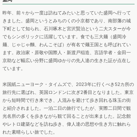
昨年、前々から一度は訪ねてみたいと思っていた盛岡へ行って
きました。盛岡というとみちのくの小京都であり、南部藩の城
下町として知られ、石川啄木と宮沢賢治という二大スターが今
でもシンボリックに活躍しています。食でも三大麺（盛岡冷
麺、じゃじゃ麵、わんこそば）が有名で麺王国とも呼ばれてい
ます。政治家・原敬や国際人・新渡戸稲造、言語学者・金田一
京助など幅広い分野に盛岡ゆかりの先人達の生きた証が点在し
ています。
米国紙ニューヨーク・タイムズで、2023年に行くべき52カ所の
旅行先に選ばれ、英国ロンドンに次ぎ2番目となりました。東京
から短時間で行き来でき、人混みを避けて歩き回れる珠玉の街
と紹介されました。一泊二日の旅行でしたが、実際二日間で観
光名所の多くを歩きながら観て回ることが出来ました。記念館
やレトロ建築などを訪ね歩き、偉人達の思想や生き方に触れら
れた素晴らしい旅でした。