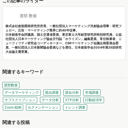
この記事のライター
渡部 数俊
株式会社創造開発研究所所長、一般社団法人マーケティング共創協会理事・研究フ
ェロー。広告・マーケティング業界に約40年従事。
日本創造学会評議員、国土交通省委員、東京富士大学経営研究所特別研究員、公益
社団法人日本マーケティング協会月刊誌「ホライズン」編集委員、常任執筆者、ニ
ューフィフティ研究会コーディネーター、CSRマーケティング会議企画委員会委
員、一般社団法人日本新聞協会委員などを歴任。日本創造学会2004年第26回研究
大会論文賞受賞。
関連するキーワード
渡部数俊
データマーケティング
競合調査
競合分析
市場調査
サブスクリプション
データ分析
STP分析
行動経済学
Zoom 録画
セグメンテーション
トレンド調査
関連する投稿