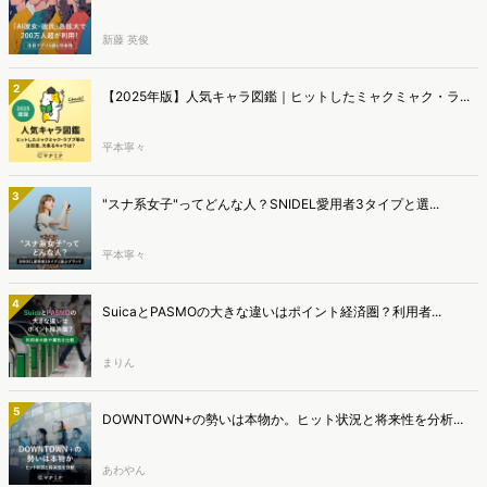
新藤 英俊
2
【2025年版】人気キャラ図鑑｜ヒットしたミャクミャク・ラ...
平本寧々
3
"スナ系女子"ってどんな人？SNIDEL愛用者3タイプと選...
平本寧々
4
SuicaとPASMOの大きな違いはポイント経済圏？利用者...
まりん
5
DOWNTOWN+の勢いは本物か。ヒット状況と将来性を分析...
あわやん