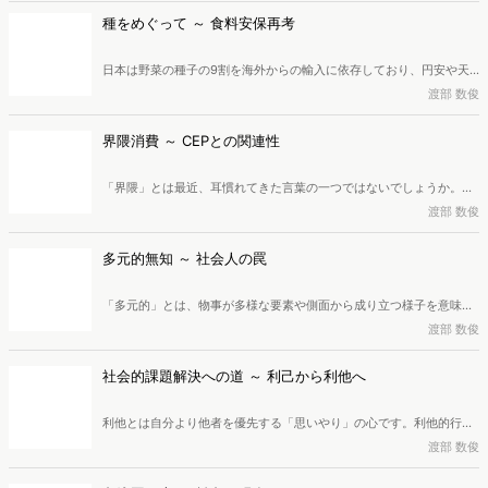
種をめぐって ～ 食料安保再考
日本は野菜の種子の9割を海外からの輸入に依存しており、円安や天
候不順による種子の調達難は食料安全保障を揺るがす深刻な課題で
渡部 数俊
す。また、F1種の普及による在来種の衰退も問題のひとつとなってい
ます。この危機に対し、急がれる対策とは何か。広告・マーケティン
界隈消費 ～ CEPとの関連性
グ業界に40年近く従事し、現在は株式会社創造開発研究所所長、一般
社団法人マーケティング共創協会理事・研究フェローを務めている渡
「界隈」とは最近、耳慣れてきた言葉の一つではないでしょうか。そ
部数俊氏が解説します。
の「界隈」と「消費」が組み合わさった「界隈消費」。この消費行動
渡部 数俊
では、利便性や機能性といった従来の動機ではなく、「コミュニティ
への共感」や「仲間との一体感・繋がりを得たい瞬間」が強力な
多元的無知 ～ 社会人の罠
「CEP（カテゴリー・エントリー・ポイント）」として機能します。
本稿では、広告・マーケティング業界に40年近く従事し、現在は株式
「多元的」とは、物事が多様な要素や側面から成り立つ様子を意味
会社創造開発研究所所長、一般社団法人マーケティング共創協会理
し、「多元的価値」は、単一ではなく複数の価値観が同等に正しく存
渡部 数俊
事・研究フェローを務めている渡部数俊氏が「界隈」について詳しく
在し、互いに矛盾し合うという思想です。また、相互に独立して競合
掘り下げ、「界隈消費」におけるCEPについて解説します。
しうる複数の源泉が存在することを認める考え方であるのが「多元
社会的課題解決への道 ～ 利己から利他へ
論・多元主義」。これらの多角的な見識が社会・経済活動にどのよう
な影響を及ぼすのか。社会や経済を前へ進めるにはどのような意識が
利他とは自分より他者を優先する「思いやり」の心です。利他的行動
重要なのか。広告・マーケティング業界に40年近く従事し、現在は株
は、脳が寄付を快感と捉える温情効果や共感、評判を気にする心理に
渡部 数俊
式会社創造開発研究所所長、一般社団法人マーケティング共創協会理
よって促されることが科学的にも証明されています。近年は、この利
事・研究フェローを務めている渡部数俊氏が解説します。
他的動機から社会課題の解決を目指す社会起業家が増加。テクノロジ