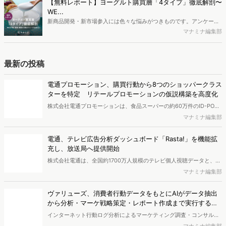
【無料レポート】ヨーグルト購買層「4タイプ」徹底解剖〜
により高校生のデジタルライフスタイルは新たな変化を見せていま
WE...
す。※資料は記事内の入力フォームより、ダウンロードいただけま
新商品開発・新市場参入には色々な悩みがつきものです。アンケート
す。
調査を実施しても、購買実態が不透明、新商品の受容性も判断しきれ
マナミナ編集部
ないなど、詰めきれない問題もあるかと思います。そこで本レポート
で提案するのが、「WEB行動・意識・購買の3視点」を活用し、どの
ようにして市場理解をしていけるのか、現状の既発商品のセグメント
最新の投稿
で相性の良いターゲットはどこかを明らかにするという調査手法で
す。新商品開発関連担当者様・マーケティング担当者様向け必見のレ
電通プロモーション、購買行動から8つのショッパークラス
ポートとなっています。※本レポートは記事のフォームから無料でダ
ターを特定 リテールプロモーションの仮説構築を高度化
ウンロードできます。
株式会社電通プロモーションは、食品スーパーの約60万件のID-POS
データと生活者の定性データをAIで分析し、購買行動の特徴に基づい
マナミナ編集部
た8つのショッパークラスターを特定しました。これにより購買時点
における生活者の意識や行動背景の把握が可能となり、リテールプロ
電通、テレビ広告分析ダッシュボード「Rasta!」を機能拡
モーションにおけるプランニングの高速化と高精度化を実現できると
充し、放送局へ提供開始
いいます。
株式会社電通は、全国約1700万人規模のテレビ個人視聴データと、独
自の大規模生活者意識調査データを掛け合わせて、テレビ広告のデー
マナミナ編集部
タ集計や広告効果の分析ができるダッシュボード「Rasta!
（Resourceful Analysis System of TV Audience：ラスタ）」の機能
ヴァリューズ、消費者行動データをもとにAIがデータ抽出
を拡充し、放送局への提供を開始したことを発表しました。
から分析・マーケ戦略策定・レポート作成まで実行する
「Dockpit AIエージェント」を提供開始
インターネット行動ログ分析によるマーケティング調査・コンサルテ
ィングサービスを提供する株式会社ヴァリューズは、国内最大規模