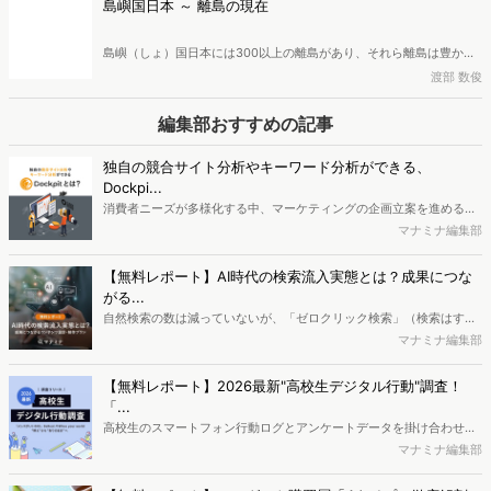
島嶼国日本 ～ 離島の現在
ーの活用や制度改革によって、利己的から利他的な社会への移行を可
能にすることも期待されています。このような利他的行動と社会的課
島嶼（しょ）国日本には300以上の離島があり、それら離島は豊かな
題解決の関係について、広告・マーケティング業界に40年近く従事
自然や独自文化を育み、広大なEEZや海洋資源の確保にも重要な役割
渡部 数俊
し、現在は株式会社創造開発研究所所長、一般社団法人マーケティン
を果たしています。しかし離島では人口減少と高齢化が急速に進み、
グ共創協会理事・研究フェローを務めている渡部数俊氏が解説しま
深刻な課題が発生しています。また国境管理や海の安全維持への影響
編集部おすすめの記事
す。
も無視できません。現在の離島では何が起こっているのか、広告・マ
ーケティング業界に40年近く従事し、現在は株式会社創造開発研究所
独自の競合サイト分析やキーワード分析ができる、
所長、一般社団法人マーケティング共創協会理事・研究フェローを務
Dockpi...
めている渡部数俊氏が解説します。
消費者ニーズが多様化する中、マーケティングの企画立案を進める上
で、競合分析や消費者分析の重要性がより高まっています。Web行動
マナミナ編集部
ログ分析ツール「Dockpit（ドックピット）」では、消費者Web行動
データを活用し、Web上の消費者行動を起点とした競合サイト分析や
【無料レポート】AI時代の検索流入実態とは？成果につな
消費者分析が可能です。今回はDockpitならではの利便性の高い機能
がる...
や活用方法を解説します。
自然検索の数は減っていないが、「ゼロクリック検索」（検索はする
がページには流入しない）の割合が増加しているのが、AI時代の検索
マナミナ編集部
流入の現状と言われています。では、その要因はどのようなことなの
か、また、要因を理解した上で、成果に確実につながるコンテンツを
【無料レポート】2026最新"高校生デジタル行動"調査！
制作するにはどうするべきなのでしょうか。本レポートはこのような
「...
疑問をお抱えのSEO・Webマーケティングご担当者様におすすめの内
高校生のスマートフォン行動ログとアンケートデータを掛け合わせ、
容となっています。※本レポートは記事のフォームから無料でダウン
最新の若年層（高校生）におけるデジタル行動実態やSNSの利用傾向
マナミナ編集部
ロードできます。
に関する分析をおこないました。iPhone3GSの登場から十数年が経
ち、スマートフォンを取り巻く環境が成熟するなか、新興SNSの台頭