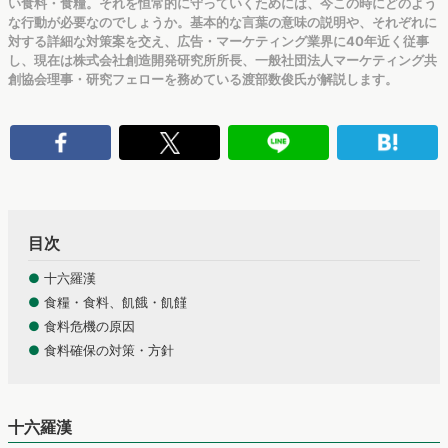
い食料・食糧。それを恒常的に守っていくためには、今この時にどのよう
な行動が必要なのでしょうか。基本的な言葉の意味の説明や、それぞれに
対する詳細な対策案を交え、広告・マーケティング業界に40年近く従事
し、現在は株式会社創造開発研究所所長、一般社団法人マーケティング共
創協会理事・研究フェローを務めている渡部数俊氏が解説します。
目次
●
十六羅漢
●
食糧・食料、飢餓・飢饉
●
食料危機の原因
●
食料確保の対策・方針
十六羅漢