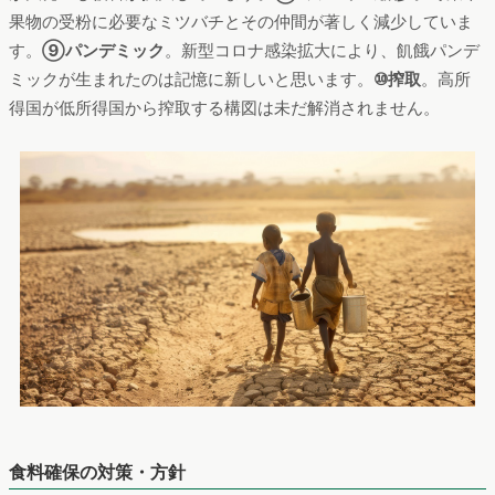
果物の受粉に必要なミツバチとその仲間が著しく減少していま
す。
⑨パンデミック
。新型コロナ感染拡大により、飢餓パンデ
ミックが生まれたのは記憶に新しいと思います。
⑩搾取
。高所
得国が低所得国から搾取する構図は未だ解消されません。
食料確保の対策・方針