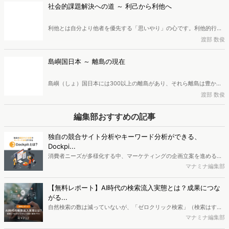
しうる複数の源泉が存在することを認める考え方であるのが「多元
社会的課題解決への道 ～ 利己から利他へ
論・多元主義」。これらの多角的な見識が社会・経済活動にどのよう
な影響を及ぼすのか。社会や経済を前へ進めるにはどのような意識が
利他とは自分より他者を優先する「思いやり」の心です。利他的行動
重要なのか。広告・マーケティング業界に40年近く従事し、現在は株
は、脳が寄付を快感と捉える温情効果や共感、評判を気にする心理に
渡部 数俊
式会社創造開発研究所所長、一般社団法人マーケティング共創協会理
よって促されることが科学的にも証明されています。近年は、この利
事・研究フェローを務めている渡部数俊氏が解説します。
他的動機から社会課題の解決を目指す社会起業家が増加。テクノロジ
島嶼国日本 ～ 離島の現在
ーの活用や制度改革によって、利己的から利他的な社会への移行を可
能にすることも期待されています。このような利他的行動と社会的課
島嶼（しょ）国日本には300以上の離島があり、それら離島は豊かな
題解決の関係について、広告・マーケティング業界に40年近く従事
自然や独自文化を育み、広大なEEZや海洋資源の確保にも重要な役割
渡部 数俊
し、現在は株式会社創造開発研究所所長、一般社団法人マーケティン
を果たしています。しかし離島では人口減少と高齢化が急速に進み、
グ共創協会理事・研究フェローを務めている渡部数俊氏が解説しま
深刻な課題が発生しています。また国境管理や海の安全維持への影響
編集部おすすめの記事
す。
も無視できません。現在の離島では何が起こっているのか、広告・マ
ーケティング業界に40年近く従事し、現在は株式会社創造開発研究所
独自の競合サイト分析やキーワード分析ができる、
所長、一般社団法人マーケティング共創協会理事・研究フェローを務
Dockpi...
めている渡部数俊氏が解説します。
消費者ニーズが多様化する中、マーケティングの企画立案を進める上
で、競合分析や消費者分析の重要性がより高まっています。Web行動
マナミナ編集部
ログ分析ツール「Dockpit（ドックピット）」では、消費者Web行動
データを活用し、Web上の消費者行動を起点とした競合サイト分析や
【無料レポート】AI時代の検索流入実態とは？成果につな
消費者分析が可能です。今回はDockpitならではの利便性の高い機能
がる...
や活用方法を解説します。
自然検索の数は減っていないが、「ゼロクリック検索」（検索はする
がページには流入しない）の割合が増加しているのが、AI時代の検索
マナミナ編集部
流入の現状と言われています。では、その要因はどのようなことなの