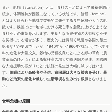
また、飢餓（starvation）とは、食料の不足によって栄養失調が
続き、体調維持が困難になっている状態です。飢饉（famine）
とはより限られた地域で突発的に発生する食料危機や人々の飢
餓です。狭義では一地域における死亡率を急激に上げるような
食料不足の事態を示します。主食となる農作物の大規模な不作
を契機にする場合が多く、歴史的には長引く戦乱や各国の領土
拡張などが要因でしたが、1940年から1960年代にかけて化学肥
料の進化や大量投入、穀物の品種改良などによる緑の革命（農
業革命のひとつ）による収穫高の増大や輸送網の発達、国際的
な人道援助の拡がりなどで飢饉の発生は大幅に減ってはいま
す。
飢饉により高齢者や子供、貧困層は大きな被害を受け、暴
動など治安の悪化や厳しい生活環境を生み出す根源
となりまし
た。
食料危機の原因
食料危機の原因は様々ですが、ここではざっと10の原因
を取り