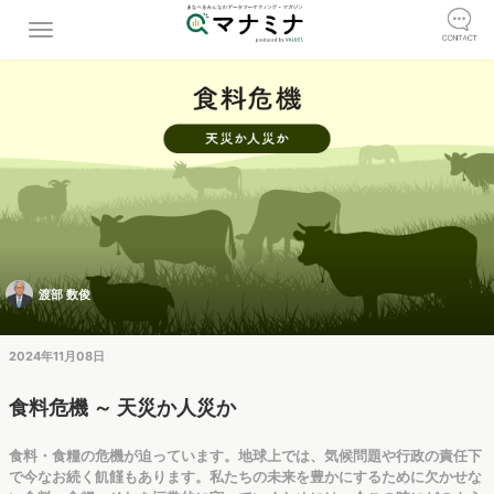
渡部 数俊
2024年11月08日
食料危機 ～ 天災か人災か
食料・食糧の危機が迫っています。地球上では、気候問題や行政の責任下
で今なお続く飢饉もあります。私たちの未来を豊かにするために欠かせな