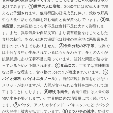
あげてみます。
①世界の人口増加
。2050年には97億人まで増
えると予測されます。低所得国の経済成長に伴い、穀物や野菜
中心の食生活から魚肉を好む傾向と食が変化しています。
②気
候変動
。気候変動による水不足は食料不足に大きく影響しま
す。また、異常気象や自然災害により農畜産物をはじめとした
食料の栽培、あるいは進む温暖化は穀物の生産地に悪影響を及
ぼすのはいうまでもありません。
③食料分配の不平等
。世界で
は十分な食料が生産されているにもかかわらず、多くの人々が
飢餓状態にあり栄養不足に陥っています。複雑な問題が絡み合
っているためと予想されます。
➃食品ロス
。世界では賞味期限
など様々な理由で、食べ物の3分の１が廃棄されています。
⑤
バイオ燃料（バイオエタノール）
。自然環境に負荷をかけない
メリットがありますが、人間が食べられる食料を燃料として加
工することになります。
⑥増える肉食
。食肉生産には大量の穀
物や水を必要としますが、世界的に肉の消費量は増え続けてい
ます。
⑦バッタ
。アフリカやインド、パキスタンなどでバッタ
が大発生し被害が拡大しています。
⑧ミツバチの減少
。野菜や