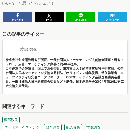
いいね！と思ったらシェア！
この記事のライター
渡部 数俊
株式会社創造開発研究所所長、一般社団法人マーケティング共創協会理事・研究フ
ェロー。広告・マーケティング業界に約40年従事。
日本創造学会評議員、国土交通省委員、東京富士大学経営研究所特別研究員、公益
社団法人日本マーケティング協会月刊誌「ホライズン」編集委員、常任執筆者、ニ
ューフィフティ研究会コーディネーター、CSRマーケティング会議企画委員会委
員、一般社団法人日本新聞協会委員などを歴任。日本創造学会2004年第26回研究
大会論文賞受賞。
関連するキーワード
渡部数俊
データマーケティング
競合調査
競合分析
市場調査