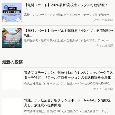
か、また、要因を理解した上で、成果に確実につながるコンテンツを
【無料レポート】2026最新"高校生デジタル行動"調査！
制作するにはどうするべきなのでしょうか。本レポートはこのような
「...
疑問をお抱えのSEO・Webマーケティングご担当者様におすすめの内
高校生のスマートフォン行動ログとアンケートデータを掛け合わせ、
容となっています。※本レポートは記事のフォームから無料でダウン
最新の若年層（高校生）におけるデジタル行動実態やSNSの利用傾向
マナミナ編集部
ロードできます。
に関する分析をおこないました。iPhone3GSの登場から十数年が経
ち、スマートフォンを取り巻く環境が成熟するなか、新興SNSの台頭
【無料レポート】ヨーグルト購買層「4タイプ」徹底解剖〜
により高校生のデジタルライフスタイルは新たな変化を見せていま
WE...
す。※資料は記事内の入力フォームより、ダウンロードいただけま
新商品開発・新市場参入には色々な悩みがつきものです。アンケート
す。
調査を実施しても、購買実態が不透明、新商品の受容性も判断しきれ
マナミナ編集部
ないなど、詰めきれない問題もあるかと思います。そこで本レポート
で提案するのが、「WEB行動・意識・購買の3視点」を活用し、どの
ようにして市場理解をしていけるのか、現状の既発商品のセグメント
最新の投稿
で相性の良いターゲットはどこかを明らかにするという調査手法で
す。新商品開発関連担当者様・マーケティング担当者様向け必見のレ
電通プロモーション、購買行動から8つのショッパークラス
ポートとなっています。※本レポートは記事のフォームから無料でダ
ターを特定 リテールプロモーションの仮説構築を高度化
ウンロードできます。
株式会社電通プロモーションは、食品スーパーの約60万件のID-POS
データと生活者の定性データをAIで分析し、購買行動の特徴に基づい
マナミナ編集部
た8つのショッパークラスターを特定しました。これにより購買時点
における生活者の意識や行動背景の把握が可能となり、リテールプロ
電通、テレビ広告分析ダッシュボード「Rasta!」を機能拡
モーションにおけるプランニングの高速化と高精度化を実現できると
充し、放送局へ提供開始
いいます。
株式会社電通は、全国約1700万人規模のテレビ個人視聴データと、独