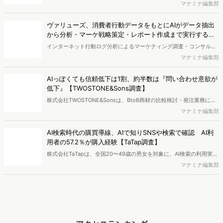
自の大規模生活者意識調査データを掛け合わせて、テレビ広告のデー
マナミナ編集部
タ集計や広告効果の分析ができるダッシュボード「Rasta!
（Resourceful Analysis System of TV Audience：ラスタ）」の機能
ヴァリューズ、消費者行動データをもとにAIがデータ抽出
を拡充し、放送局への提供を開始したことを発表しました。
から分析・マーケ戦略策定・レポート作成まで実行する
「Dockpit AIエージェント」を提供開始
インターネット行動ログ分析によるマーケティング調査・コンサルテ
ィングサービスを提供する株式会社ヴァリューズは、国内最大規模
マナミナ編集部
250万人のWeb行動ログデータを基盤としたマーケティングリサーチ
エンジン「Dockpit（ドックピット）」の新機能として、AIが市場分
AIっぽくても信頼低下は1割、約半数は『問い合わせ意欲が
析から仮説構築、レポート作成までを自律的にサポートする
低下』【TWOSTONE&Sons調査】
「Dockpit AIエージェント」の提供を開始いたしました。
株式会社TWOSTONE&Sonsは、BtoB商材の比較検討・発注業務に携
わる担当者を対象に、コンテンツのAIっぽさに関する意識調査を実施
マナミナ編集部
し、結果を公開しました。
AI検索時代の購買導線、AIで知りSNSや検索で確認 AI利
用者の57.2％が購入経験【TaTap調査】
株式会社TaTapは、全国20〜49歳の男女を対象に、AI検索の利用実態
と、AIで知った商品をどこで確かめているかを調査し、結果を公開し
マナミナ編集部
ました。