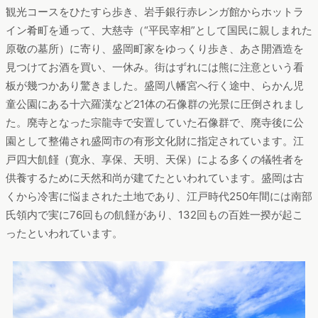
観光コースをひたすら歩き、岩手銀行赤レンガ館からホットラ
イン肴町を通って、大慈寺（“平民宰相”として国民に親しまれた
原敬の墓所）に寄り、盛岡町家をゆっくり歩き、あさ開酒造を
見つけてお酒を買い、一休み。街はずれには熊に注意という看
板が幾つかあり驚きました。盛岡八幡宮へ行く途中、らかん児
童公園にある十六羅漢など21体の石像群の光景に圧倒されまし
た。廃寺となった宗龍寺で安置していた石像群で、廃寺後に公
園として整備され盛岡市の有形文化財に指定されています。江
戸四大飢饉（寛永、享保、天明、天保）による多くの犠牲者を
供養するために天然和尚が建てたといわれています。盛岡は古
くから冷害に悩まされた土地であり、江戸時代250年間には南部
氏領内で実に76回もの飢饉があり、132回もの百姓一揆が起こ
ったといわれています。