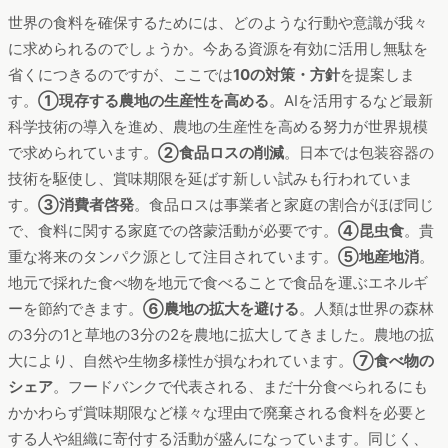
世界の食料を確保するためには、どのような行動や意識が我々
に求められるのでしょうか。今ある資源を有効に活用し無駄を
省くにつきるのですが、ここでは
10の対策・方針
を提案しま
す。
①現存する農地の生産性を高める
。AIを活用するなど最新
科学技術の導入を進め、農地の生産性を高める努力が世界規模
で求められています。
②食品ロスの削減
。日本では包装容器の
技術を駆使し、賞味期限を延ばす新しい試みも行われていま
す。
③消費者啓発
。食品ロスは事業者と家庭の割合がほぼ同じ
で、食料に関する家庭での啓蒙活動が必要です。
④昆虫食
。貴
重な将来のタンパク源として注目されています。
⑤地産地消
。
地元で採れた食べ物を地元で食べることで食品を運ぶエネルギ
ーを節約できます。
⑥農地の拡大を避ける
。人類は世界の森林
の3分の1と草地の3分の2を農地に拡大してきました。農地の拡
大により、自然や生物多様性が損なわれています。
⑦食べ物の
シェア
。フードバンクで代表される、まだ十分食べられるにも
かかわらず賞味期限など様々な理由で廃棄される食料を必要と
する人や組織に寄付する活動が盛んになっています。同じく、