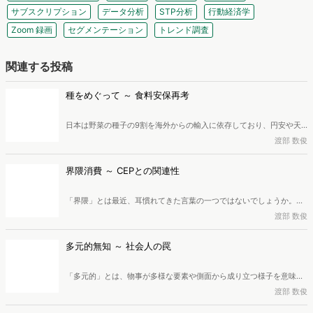
サブスクリプション
データ分析
STP分析
行動経済学
Zoom 録画
セグメンテーション
トレンド調査
関連する投稿
種をめぐって ～ 食料安保再考
日本は野菜の種子の9割を海外からの輸入に依存しており、円安や天
候不順による種子の調達難は食料安全保障を揺るがす深刻な課題で
渡部 数俊
す。また、F1種の普及による在来種の衰退も問題のひとつとなってい
ます。この危機に対し、急がれる対策とは何か。広告・マーケティン
界隈消費 ～ CEPとの関連性
グ業界に40年近く従事し、現在は株式会社創造開発研究所所長、一般
社団法人マーケティング共創協会理事・研究フェローを務めている渡
「界隈」とは最近、耳慣れてきた言葉の一つではないでしょうか。そ
部数俊氏が解説します。
の「界隈」と「消費」が組み合わさった「界隈消費」。この消費行動
渡部 数俊
では、利便性や機能性といった従来の動機ではなく、「コミュニティ
への共感」や「仲間との一体感・繋がりを得たい瞬間」が強力な
多元的無知 ～ 社会人の罠
「CEP（カテゴリー・エントリー・ポイント）」として機能します。
本稿では、広告・マーケティング業界に40年近く従事し、現在は株式
「多元的」とは、物事が多様な要素や側面から成り立つ様子を意味
会社創造開発研究所所長、一般社団法人マーケティング共創協会理
し、「多元的価値」は、単一ではなく複数の価値観が同等に正しく存
渡部 数俊
事・研究フェローを務めている渡部数俊氏が「界隈」について詳しく
在し、互いに矛盾し合うという思想です。また、相互に独立して競合
掘り下げ、「界隈消費」におけるCEPについて解説します。