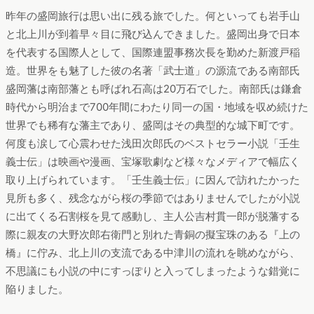
昨年の盛岡旅行は思い出に残る旅でした。何といっても岩手山
と北上川が到着早々目に飛び込んできました。盛岡出身で日本
を代表する国際人として、国際連盟事務次長を勤めた新渡戸稲
造。世界をも魅了した彼の名著「武士道」の源流である南部氏
盛岡藩は南部藩とも呼ばれ石高は20万石でした。南部氏は鎌倉
時代から明治まで700年間にわたり同一の国・地域を収め続けた
世界でも稀有な藩主であり、盛岡はその典型的な城下町です。
何度も涙して心震わせた浅田次郎氏のベストセラー小説「壬生
義士伝」は映画や漫画、宝塚歌劇など様々なメディアで幅広く
取り上げられています。「壬生義士伝」に因んで訪れたかった
見所も多く、残念ながら桜の季節ではありませんでしたが小説
に出てくる石割桜を見て感動し、主人公吉村貫一郎が脱藩する
際に親友の大野次郎右衛門と別れた青銅の擬宝珠のある『上の
橋』に佇み、北上川の支流である中津川の流れを眺めながら、
不思議にも小説の中にすっぽりと入ってしまったような錯覚に
陥りました。