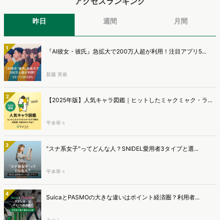
アクセスランキング
昨日
週間
月間
1
『AI彼女・彼氏』急拡大で200万人超が利用！注目アプリ5...
新藤 英俊
2
【2025年版】人気キャラ図鑑｜ヒットしたミャクミャク・ラ...
平本寧々
3
"スナ系女子"ってどんな人？SNIDEL愛用者3タイプと選...
平本寧々
4
SuicaとPASMOの大きな違いはポイント経済圏？利用者...