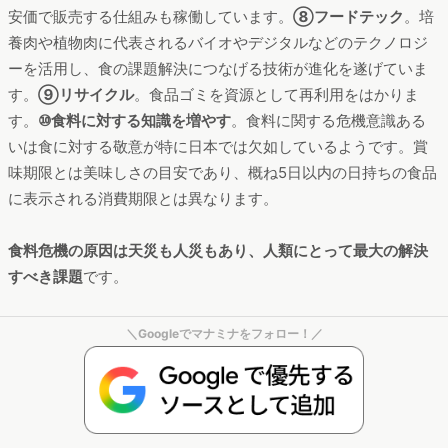
安価で販売する仕組みも稼働しています。
⑧フードテック
。培
養肉や植物肉に代表されるバイオやデジタルなどのテクノロジ
ーを活用し、食の課題解決につなげる技術が進化を遂げていま
す。
⑨リサイクル
。食品ゴミを資源として再利用をはかりま
す。
⑩食料に対する知識を増やす
。食料に関する危機意識ある
いは食に対する敬意が特に日本では欠如しているようです。賞
味期限とは美味しさの目安であり、概ね5日以内の日持ちの食品
に表示される消費期限とは異なります。
食料危機の原因は天災も人災もあり、人類にとって最大の解決
すべき課題
です。
＼Googleでマナミナをフォロー！／